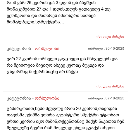
რომ ვარ 25 კვირის და 3 დღის და ბავშვის
მონაცემებით 27 და 1 დღის,დღეს გადავიღე 4 დე
ექოსკოპია და მითხრეს ამიონური სითხეა
მომატებული,სტრუქტურა
არაეთგვაროვანიმღვრიე,მითხრეს რომ შანსი მაქ
ნაადრევი მშობიარობის,მაქვს ამ ბოლოს წელის
იხილეთ
პასუხი
ტკივილი ხშირად,ყრუ ტკივილი თირკმლებისბარეში
და ხაჭოსებრი გამონადენი,ნაცხის ანალიზმა კანდიდა
კატეგორია -
ორსულობა
თარიღი :
30-10-2025
აჩვენა ერთი თვის უკან,როგორ მოვიქცე?
ვარ 22 კვირის ორსული გავცივდი და მახველებს და
რა შეიძლება მივიღო ასევე ყელიც მტკივა და
ცხვირშიც მიჭერს სიცხე არ მაქვს
იხილეთ
პასუხი
კატეგორია -
ორსულობა
თარიღი :
07-10-2025
გამარჯობათ,ჩემი მეუღლე არის 20 კვირის,თავიდან
თავისმა ექიმმა უთხრა აუტისტური სპექტრი ეტყობაო
ერთი კვირის იყო მაშინ,თქვენთანაც მაქვს ნაკითხი ჩემ
მეუღლეზე ბევრი რამ,მოკლედ ეხლა გვაქვს ასეთი