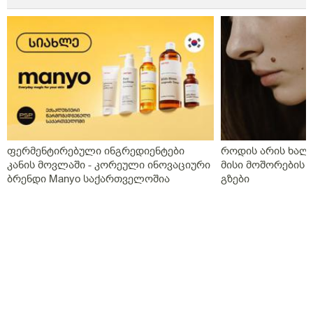
გამათხელებელი,პოტრომბინი გაუსინჯა პირველ
რიგში რაც არ გაგვისინჯია ამ ხნის განმავლობაში და
ზღვარზე ქონდა ისე რომ ლაბორანტმა გვითხრა
საყურადღებოა თორემ მერე საპრობლემო
გახდებაო,და ისედაც თვენახევარში ერთხელ
გვნახულობდა ის ძველი ექიმი,ინდომეტაზონის
სანთელი ოცი დღე ძილის წინ,უტროჟესტანი
საღამოს,კურანტილი სისხლის გამათხელებელი,ახლა
აქვს თავის ტკივილები,სხვა ჩვენება არააქვს და ასე
გვგონია დ ვიტამია გამოიწვიაო მარა ვირუსიც
ფერმენტირებული ინგრედიენტები
როდის არის ხალი
ქონდა,ვაგოსტაბილი თავის ტკივილისთვის,თქვენ რას
კანის მოვლაში - კორეული ინოვაციური
მისი მოშორების 
გვირჩევთ?როგორც გვითხარით ონლაინ ისე მიდის
ბრენდი Manyo საქართველოშია
გზები
ყველაფერი და ხალხს შეხება აქვთ პირდაპირ
პროცესთან და ისინი ვერ ხვდებიან.გმადლობთ
გაწეული დახმარებისთვის.