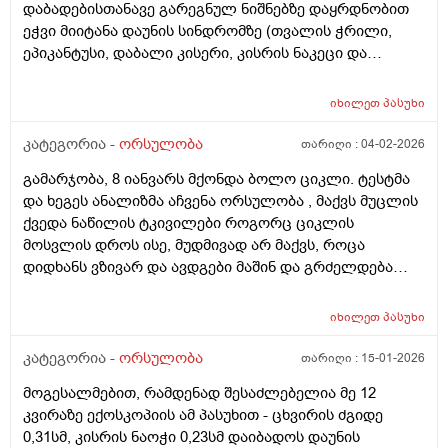
დაბადებისთანავე გარეგნულ ნიშნებზე დაყრდნობით
ეჭვი მიიტანა დაუნის სინდრომზე (თვალის ჭრილი,
ეპიკანტუსი, დაბალი კისერი, კისრის ნაკეცი და
დაბალი ტონუსი), კვლევების შედეგად ბავშვს არ
აღმოაჩნდა გულის მანკი, ასევე სმენის პრობლემა და
იხილეთ
პასუხი
შინაგანი ორგანოების სხვა პათოლოგიები. გთხოვთ
მირჩიოთ ჯერ გენეტიკოსის კონსულტაცია მჭირდება
კატეგორია -
ორსულობა
თარიღი :
04-02-2026
თუ კარიოტიპის ანალიზი?
გამარჯობა, 8 იანვარს მქონდა ბოლო ციკლი. ტესტმა
და ხეგეს ანალიზმა აჩვენა ორსულობა , მაქვს მუცლის
ქვედა ნაწილის ტკივილები როგორც ციკლის
მოსვლის დროს ისე, მუდმივად არ მაქვს, როცა
დიდხანს ვზივარ და ავდგები მაშინ და გრძელდება
დაახლოებით 1 2 წუთი და შემდეგ მივლის , ასევე ღამე
რომ ვწევარ მაშინ მტკივა იგივე ხანგრძლივობიფ
იხილეთ
პასუხი
ოღონდ თითქოს უფრო მეტად, ბუნებრივია? 3 დღეა
რაც ასე ვარ.
კატეგორია -
ორსულობა
თარიღი :
15-01-2026
მოგესალმებით, რამდენად შესაძლებელია მე 12
კვირაზე ექოსკოპიის ამ პასუხით - ცხვირის ძგიდე
0,31სმ, კისრის ნაოჭი 0,23სმ დაიბადოს დაუნის