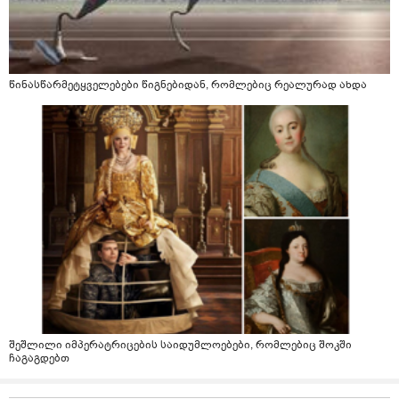
წინასწარმეტყველებები წიგნებიდან, რომლებიც რეალურად ახდა
შეშლილი იმპერატრიცების საიდუმლოებები, რომლებიც შოკში
ჩაგაგდებთ