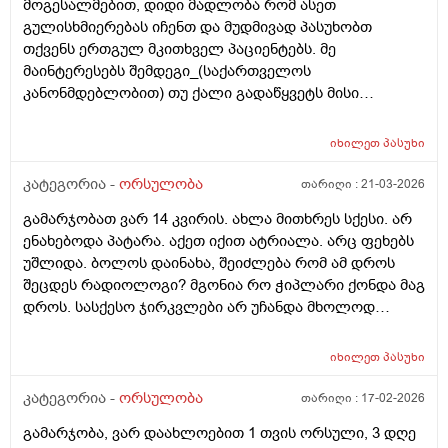
მოგესალმებით, დიდი მადლობა რომ ასეთ
გულისხმიერებას იჩენთ და მუდმივად პასუხობთ
თქვენს ერთგულ მკითხველ პაციენტებს. მე
მაინტერესებს შემდეგი_(საქართველოს
კანონმდებლობით) თუ ქალი გადაწყვეტს მისი
კვერცხუჯრედის გაყინვას, რამდენი ხნის ვადითაა ეს
(კვერცხუჯრედის კრიოპრეზერვაცია) შესაძლებელი?
იხილეთ
პასუხი
და რამდენია ყოველთვიური გადასახადი? და ყველაზე
მნიშვნელოვანი შეკითხვა_თუ, დავუშვათ, საკუთარ
კატეგორია -
ორსულობა
თარიღი :
21-03-2026
გაყინული კვერცხუჯრედების ნაწილს ქალი
გამარჯობათ ვარ 14 კვირის. ახლა მითხრეს სქესი. არ
გამოიყენებს, გაყინული კიდევ ისევ მორჩება
ენახებოდა პატარა. აქეთ იქით ატრიალა. არც ფეხებს
კლინიკაში, ამ დროს შემდგომ როგორ განვითარდება
უშლიდა. ბოლოს დაინახა, შეიძლება რომ ამ დროს
სცენარი? რა ბედი ეწევა დარჩენილ გაყინულ
შეცდეს რადიოლოგი? მგონია რო ჭიპლარი ქონდა მაგ
კვერცხუჯრედებს?_თუ მათ ვადა გასდით,
დროს. სასქესო ჯირკვლები არ უჩანდა მხოლოდ
გამოიყენებენ მანამ სხვა ქალის
სიგრძე გამოჩნდა ბიჭის.
გასანაყოფიერებლად, ე.წ "დონორის" სურვილის
მიუხედავად? თუ არ შეწუხდებით, დეტალურად რომ
იხილეთ
პასუხი
ამიხსნათ ამ ყველაფრის იურიდიული მხარე? უღრმესი
კატეგორია -
ორსულობა
თარიღი :
17-02-2026
მადლობა!
გამარჯობა, ვარ დაახლოებით 1 თვის ორსული, 3 დღე