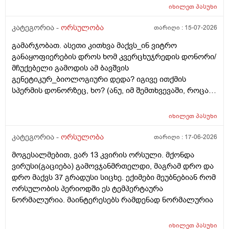
კიდევ_მსოფლიოს მრავალ ქვეყანაში აქტიურად
იხილეთ
პასუხი
მიმდინარეობს კვერცხუჯრედის დონორად ინვიტრო
თუ ხელოვნური განაყოფიერების ცენტრებში მომუშავე
კატეგორია -
ორსულობა
თარიღი :
15-07-2026
მედიცინის მუშაკების გამოყენება/დასაქმება. ეს
გამარჯობათ. ასეთი კითხვა მაქვს_ინ ვიტრო
რამდენად გავრცელებულია საქართველოში?
განაყოფიერების დროს ხომ კვერცხუჯრედის დონორი/
მჩუქებელი გამოდის ამ ბავშვის
გენეტიკურ_ბიოლოგიური დედა? იგივე ითქმის
სპერმის დონორზეც, ხო? (ანუ, იმ შემთხვევაში, როცა
თავისი სპერმით ან კვერცხუჯრედით ვერ ბადებს
წყვილი) და კიდევ_თუ მედიცინა აბორტს ჩასახული
იხილეთ
პასუხი
ბავშვის მკვლელობად აღიარებს, იგივე ითქმის ხო,
როცა ლაბორატორიაში, სინჯარაში
კატეგორია -
ორსულობა
თარიღი :
17-06-2026
განაყოფიერებული ემბრიონის დაბადება აღარ სურთ
მოგესალმებით, ვარ 13 კვირის ორსული. მქონდა
მის მშობლებს?
ვირუსი(გაციება) გამოვჯანმრთელდი, მაგრამ დრო და
დრო მაქვს 37 გრადუსი სიცხე. ექიმები მეუბნებიან რომ
ორსულობის პერიოდში ეს ტემპერტაურა
ნორმალურია. მაინტერესებს რამდენად ნორმალურია
იხილეთ
პასუხი