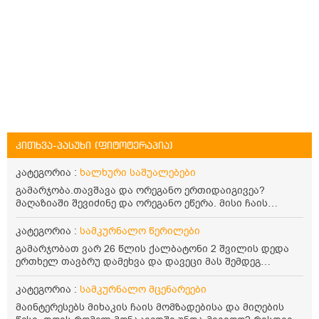
კითხვა-პასუხი (ფიტოტერაპია)
კატეგორია :
ხალხური საშუალებები
გამარჯობა.თავშავა და ორეგანო ერთიდაიგივეა?
მაღაზიაში შევიძინე და ორეგანო ეწერა. მისი ჩაის
დალევის წესი მაინტერესებს.რისთვის არის კარგი?
წავიკითხე რომ: 1 ჭიქა თბილ წყალში ჩავყაროთ 1 ჩაის
კატეგორია :
სამკურნალო წერილები
კოვზი დაქუცმაცებული და გამხმარი ორეგანო და
გამარჯობათ ვარ 26 წლის ქალბატონი 2 შვილის დედა
გავაჩეროთ 10-15 წუთი, მივიღოთო ჭამიდან 1-2 საათში.
ერთხელ თავბრუ დამეხვა და დავეცი მას შემდეგ
მიზანი: ანტიოქსიდანტური და ანთების საწინააღმდეგო
დამეწყო შიშები ვეღარ გავდიოდი გარეთ რადგან ისევ
თვისება. სწორია ეს ინფორმაცია? უკუჩვენება რა აქვს
ასე ცუდად არ გავხდარიყავი ყურის ანთება მქონდა
კატეგორია :
სამკურნალო მცენარეები
და ბრონქულ ასთმას თუ შველის ორეგანოს ჩაი?
მაშინ როგორც გაირკვა მას შემსეგ გავიდა 1 წელზე
მაინტერესებს მიხაკის ჩაის მომზადებისა და მიღების
მეტინდა კიდე მეხვევა თავბრუ გარეთ გასვილისას