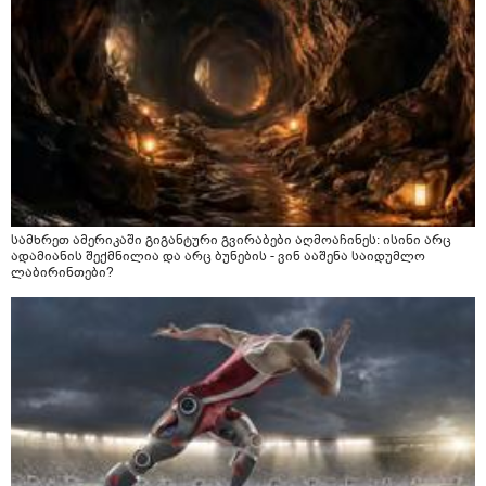
სამხრეთ ამერიკაში გიგანტური გვირაბები აღმოაჩინეს: ისინი არც
ადამიანის შექმნილია და არც ბუნების - ვინ ააშენა საიდუმლო
ლაბირინთები?