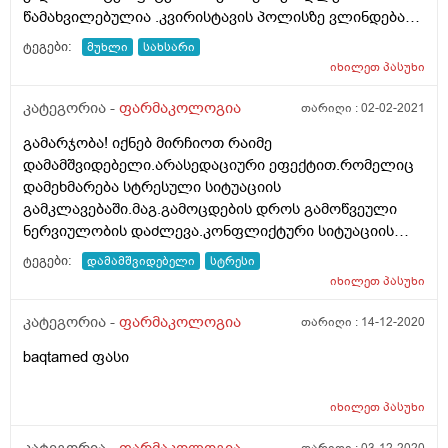
წამახვილებულია .კვირისტავის პოლისზე ვლინდება
წანაზარდები.მუხლის უკანა ფოსოში ,რბილი
ტეგები:
მუხლი
სახსარი
ქსოვილში მცირე ზომის გაკირული უბანი .ძვლიანი
იხილეთ
პასუხი
ქსოვილის სტრუქტურა პორაზულია . ექვემდებარება ეს
დიაგნოზი მკურნალობას თუ ოპერაცია ჩართვა
კატეგორია -
ფარმაკოლოგია
თარიღი :
02-02-2021
საჭირო ? რითი უმკურნალოთ რა მედიკამენტით?
გამარჯობა! იქნებ მირჩიოთ რაიმე
მადლობთ
დამამშვიდებელი.არასედაციური ეფექტით.რომელიც
დამეხმარება სტრესული სიტუაციის
გამკლავებაში.მაგ.გამოცდების დროს გამოწვეული
ნერვიულობის დაძლევა.კონფლიქტური სიტუაციის
დროს. ვარ 23 წლის. რაიმე ერთჯერადი,მოცემული
ტეგები:
დამამშვიდებელი
სტრესი
მომენტისთვის ეფექტური და არა ხანგრძლივი
იხილეთ
პასუხი
დროისთვის. მადლობა წინასწარ
კატეგორია -
ფარმაკოლოგია
თარიღი :
14-12-2020
baqtamed ფასი
იხილეთ
პასუხი