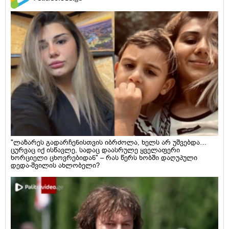
"ლაზარეს გადარჩენისთვის იბრძოლა, ხელს არ უშვებდა…
ცურვაც იქ ისწავლე, სადაც დაასრულე ყველაფერი
ხორციელი ცხოვრებიდან" – რას წერს ხობში დაღუპული
დედა-შვილის ახლობელი?