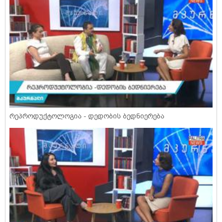
რეპროდუქტოლოგია - დედობის ბედნიერება