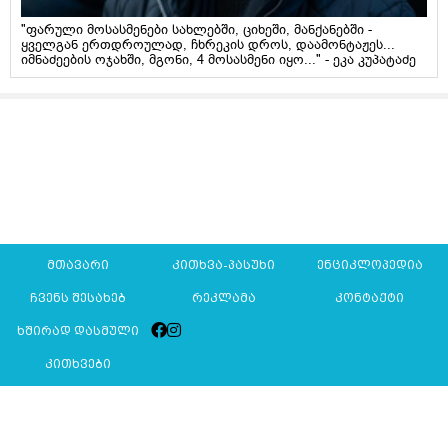
"ფარული მოსასმენები სახლებში, ციხეში, მანქანებში -
ყველგან ერთდროულად, ჩხრეკის დროს, დაამონტაჟეს...
იმნაძეების ოჯახში, მგონი, 4 მოსასმენი იყო..." - ეკა კუპატაძე
მთავარი
კითხვა-პასუხი
ენციკლოპედია
ჩვენს შესახებ
რეკლამა
კონტაქტი
ხშირად დასმული
კითხვები
Mkurnali.ge © 2016 ყველა უფლება დაცულია
მასალების გადაბეჭდვა/რეპროდუცირება აკრძალულია,
იხილეთ
მასალის გამოყენების პირობები