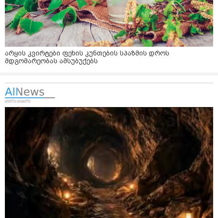
არყის კვირტები ფეხის კუნთების სპაზმის დროს
მდგომარეობას ამსუბუქებს