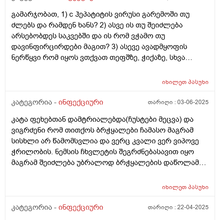
შემდეგ ისევ შეუძლიათ გააქტიურდნენ და ისევ
გამარჯობათ, 1) c ჰეპატიტის ვირუსი გარემოში თუ
გამოიწვიონ ეს დაავადება თავისი კლინიკური
ძლებს და რამდენ ხანს? 2) ასვე ის თუ შეიძლება
ნიშნებით და ისევ თავიდან სამკურნალო გახდეს ეს C
არსებობდეს საკვებში და ის რომ ვჭამო თუ
ჰეპატიტი? ამ ორ ვარიანტთაგან რომელია მართალი?
დავინფირცირდები მაგით? 3) ასევე ავადმყოფის
გმადლობთ
ნერწყვი რომ იყოს ვთქვათ თეფშზე, ჭიქაზე, სხვა
საგანზე და მისი საშუალებით რომ დავლიო წყალი,
ვჭამო საკვები ან თუნდაც შევეხო მას, დაავადება
იხილეთ
პასუხი
გადამედება? 4) c ჰეპატიტით დაინფიცირებული
სისხლი, რომელის წვეთები გარემოში რაიმე საგანზეა
კატეგორია -
ინფექციური
თარიღი :
03-06-2025
მოხვედრილი, მასში რამდენ ხანს ძლებს ვირუსი? 5)
კატა ფეხებთან დამტრიალებდა(ჩუსტები მეცვა) და
ავადმყოფის კანზე, ოფლში, ცრემლში, ნერეყვში თუა
ვიგრძენი რომ თითქოს ბრჭყალები ჩამასო მაგრამ
ვირუსი, თუ მარტო სისხლშია? გმადლობთ
სისხლი არ წამომსვლია და ვერც კვალი ვერ ვიპოვე
ჭრილობის. ნემსის ჩხვლეტის შეგრძნებასავით იყო
მაგრამ შეიძლება უბრალოდ ბრჭყალების დაწოლამ
გამოიწვია ასეთი შეგრძნება. აუცილებელია ექიმთან
ვიზიტი?
იხილეთ
პასუხი
კატეგორია -
ინფექციური
თარიღი :
22-04-2025