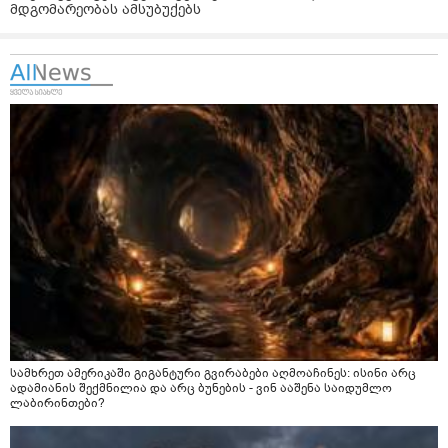
მდგომარეობას ამსუბუქებს
სამხრეთ ამერიკაში გიგანტური გვირაბები აღმოაჩინეს: ისინი არც
ადამიანის შექმნილია და არც ბუნების - ვინ ააშენა საიდუმლო
ლაბირინთები?