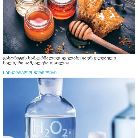
ძალაინ მგრძნობიარე ყველაფერზე მეტირება ( ვინმერ
რომ ჩხუბობს ცუდად ვხდები შიშები მეწყება ეგრევე (
ასევე მაქვს დანგრეული ოჯახი 7 თვეა 5წლიანი
ქორწინება დასრულებული იყო ღალატი პატიებები
მანიპულაციები რომ თავს მოიკლავდა თუ წამოვიდოდი
მისგან ეს ტოქსიკური ურთიერთობა დავასრულე ეხლა
ისებ ასე ვარ თავბრუხვევებით და როგორ მოვიქცეე
არვიცი ბოდიში ცოყა არულად მიწერია
გასტრიტის სამკურნალოდ ყველაზე გავრცელებული
ხალხური საშუალება თაფლია
სამკურნალო წერილები