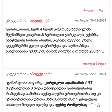
სანდო რაიმე გზით გამოკვლევა ფილტვების? მეშინია
წყალი არ ჩაუდგეს ან რამე არ ქონდეს
იხილეთ
პასუხი
კატეგორია -
ინფექციური
თარიღი :
30-12-2024
გამარჯობათ. ჩემს 4 წლის გოგონას ზაფხულში
შევნიშნეთ კისერთან ბურთივით ჯირკვალი, ექიმმა
ზაფხულში ნორმა არისო, გავიდა თვეები. ეხლა
დეკემბერში ყელი დაუჩირქდა და აღმოაჩნდა
ანალიზისას ემპშტეინ ბარის ვირუსი მ ფორმა 200 ზე
მეტი და გ ფორმა 78 . ასე დაწერა სინევოს ანალიზმა.
პედიატრი მარწმუნებს რომ საშიში არაფერია კვებით
იხილეთ
პასუხი
სუფთა ჰაერით თავისით გაუვლის ვირუსი 2 3 თვეში.
რამდენად სწორია ეს გადაწყვეტილება? ბავშვს აქვს
კატეგორია -
ინფექციური
თარიღი :
22-12-2024
მარცხენა მხარეს სულ ოდნავ მომატებული ჯირკვალი
-გამარჯობა აივ ინფიცირებული ადამიანის ART
სხვა არაფერი აწუხებს. ორმა პედიატრმა მითხრა რომ
მკურნალობა 3 თვის დაწყებიდან გამომდინარე
თავისით გაივლის კონტროლი უნდა მხოლოდო. ასე
რამდენად საშიშია სექსუალური ურთიერთობა თუ კი
ხანგრძლივათ იკურნება???
ურთიერთობის დროს პარტნიორს ინფიცირებული
სისხლო მოედო ხელზე და ფეხზე რომელსაც არ აქვს
ღია ჭრილობა არის რისკი რომ გადაედოს დაავადება?