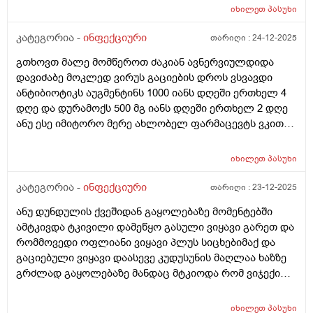
იხილეთ
პასუხი
კატეგორია -
ინფექციური
თარიღი :
24-12-2025
გთხოვთ მალე მომწეროთ ძაკიან ავნერვიულდიდა
დავიძაბე მოკლედ ვირუს გაციების დროს ვსვავდი
ანტიბიოტიკს აუგმენტინს 1000 იანს დღეში ერთხელ 4
დღე და დურამოქს 500 მგ იანს დღეში ერთხელ 2 დღე
ანუ ესე იმიტორო მერე ახლობელ ფარმაცევტს ვკითხე
და დურამოქსი მითხრა მაგრამ მერედამერე რი გავიდა
2 3 დღედა მთიანად 10 დღეა 37.5 ამდე სიცხე ან 37.4 ან
იხილეთ
პასუხი
37.3 მივედი ექიმთან სხვა დროს ანუ ჩემითაც
გამოვკეთებილვარ მაგრამ ახლა რამიხდაარ ვიცი
კატეგორია -
ინფექციური
თარიღი :
23-12-2025
მივედი ეწიმთან ფილტვებზე რენტგენზე არაფერი არა
ანუ დუნდულის ქვეშიდან გაყოლებაზე მომენტებში
მაგრამ რიმ მომისმინა სუსტად ისმის ხმა კარგი ხმაარ
ამტკივდა ტკივილი დამეწყო გასული ვიყავი გარეთ და
მოდისო შეიძლება ნახველი გაქვს დაგრივებულიი
რომმოვედი ოფლიანი ვიყავი პლუს სიცხებიმაქ და
ხშირად ნახველით ხოლი იშვიათად უნახველოდ
გაციებული ვიყავი დაასევე კუდუსუნის მაღლაა ხაზზე
ვახველებ ამ ყველაფრის მერე დამეწყო აღმართზე
გრძლად გაყოლებაზე მანდაც მტკიოდა რომ ვიჯექი
სიარულზე და სწრაფად სიარულზე იფლიანობა
მტკიოდა და იბუპროფენი 400 მგიანი რო დავლიე
საშინელი და სუნთქვის გაძნელება პლუს რიმ ვიწექი
გამიარა და თირკმლის ანთებამ ან ნაწლავების
გუშინ გამეღვიძა გული სუსტად და ნელა მიცემა და
იხილეთ
პასუხი