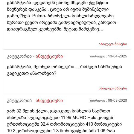
გამარჯობა. დედაჩემს ეხოზე მსგავსი ტექსტით
ჩაუწერეს დასკვნა , ცოტა არ იყოს შეშინებული
გამოუშვეს. Pulmo- ბრონქულ- სისხლძარღვოვანი
სურათი ქვემო არეებში გაძლიერებულია, კარდიო-
დიაფრაგმულ კუთხეებში, მეტად მარჯვნივ
დეფორმირებულია. ამავე მხარეს ვლინდება დაბალი
ინტენსივობის ინფილტრაციული კერები
იხილეთ
პასუხი
(საფიქრებელია შეგუბებით ცვლილებებზე). საშიშია
რაიმე? მოკლე მიმოხილვით რომ მიპასუხოთ ძალიან
კატეგორია -
ინფექციური
თარიღი :
13-04-2025
ღელავს. ფილტვის ფესვები გამკრივებულია, მარჯვენა
გამარჯობა, მქონდა ორალური ... რამდენ ხანში უნდა
მცირედ ინფილტრირებულია, სინუსები
გავიკეთო ანალიზები?
დიფერენცირდება. დიაფრაგმის გუმბათების
მდებარეობა და კონტურები ნორმის ფარგლებშია. Cor-
განივი ზომა გადიდებულია.
იხილეთ
პასუხი
კატეგორია -
ინფექციური
თარიღი :
08-03-2025
ვარ 32 წლის ქალი, გავიკეთე სისხლის საერთო
ანალიზი: ლეიკოციტები 11.99 MCHC Hold კონვენ.
ერითროციტში 32.4 თრომბოციტები 410 მონოციტები
10.2 ეოზინოფილები 1.3 მონოციტები აბს 1.05 რას