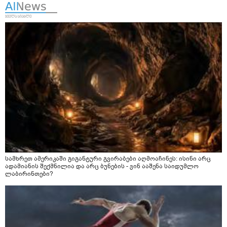
სამხრეთ ამერიკაში გიგანტური გვირაბები აღმოაჩინეს: ისინი არც
ადამიანის შექმნილია და არც ბუნების - ვინ ააშენა საიდუმლო
ლაბირინთები?