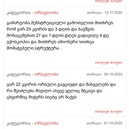
იხილეთ
პასუხი
კატეგორია -
ორსულობა
თარიღი :
12-11-2025
გამარჯობა,მენსტრუაციული გამოთვლით მითხრეს
რომ ვარ 25 კვირის და 3 დღის და ბავშვის
მონაცემებით 27 და 1 დღის,დღეს გადავიღე 4 დე
ექოსკოპია და მითხრეს ამიონური სითხეა
მომატებული,სტრუქტურა
არაეთგვაროვანიმღვრიე,მითხრეს რომ შანსი მაქ
ნაადრევი მშობიარობის,მაქვს ამ ბოლოს წელის
იხილეთ
პასუხი
ტკივილი ხშირად,ყრუ ტკივილი თირკმლებისბარეში
და ხაჭოსებრი გამონადენი,ნაცხის ანალიზმა კანდიდა
კატეგორია -
ორსულობა
თარიღი :
30-10-2025
აჩვენა ერთი თვის უკან,როგორ მოვიქცე?
ვარ 22 კვირის ორსული გავცივდი და მახველებს და
რა შეიძლება მივიღო ასევე ყელიც მტკივა და
ცხვირშიც მიჭერს სიცხე არ მაქვს
იხილეთ
პასუხი
კატეგორია -
ორსულობა
თარიღი :
07-10-2025