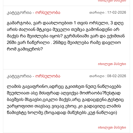
მიუხედავად? თუ არ შეწუხდებით, დეტალურად რომ
იხილეთ
პასუხი
ამიხსნათ ამ ყველაფრის იურიდიული მხარე? უღრმესი
კატეგორია -
ორსულობა
თარიღი :
17-02-2026
მადლობა!
გამარჯობა, ვარ დაახლოებით 1 თვის ორსული, 3 დღე
არის ძალიან მტკივა მუცელი თუმცა გამონადენი არ
მაქვს რა შეიძლება იყოს? გერმანიაში ვარ და ექიმთან
26ში ვარ ჩაწერილი . 26მდე შეიძლება რამე დავლიო
რომ გამიყუჩოს?
იხილეთ
პასუხი
კატეგორია -
ორსულობა
თარიღი :
08-02-2026
ლამის გავაფრინო,ადრეც გკითხეთ ნუთუ ნაწლავებს
შეუძლიათ ასე მძაფრად აღვიქვა მოძრაობა?ზუსტად
ბავშვის მსგავსი,ციკლი მაქვს,არც გადაცდენა,ტესტიც
უარყოფითი თავსაც ვიცავ.ეხოც კი გადავიღე.ლამის
წამივხტე ხოლმე.(ზოგადად მაწუხებს კუჭ-ნაწლავი)
იხილეთ
პასუხი