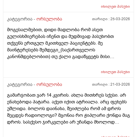
იხილეთ
პასუხი
კატეგორია -
ორსულობა
თარიღი :
25-03-2026
მოგესალმებით, დიდი მადლობა რომ ასეთ
გულისხმიერებას იჩენთ და მუდმივად პასუხობთ
თქვენს ერთგულ მკითხველ პაციენტებს. მე
მაინტერესებს შემდეგი_(საქართველოს
კანონმდებლობით) თუ ქალი გადაწყვეტს მისი
კვერცხუჯრედის გაყინვას, რამდენი ხნის ვადითაა ეს
(კვერცხუჯრედის კრიოპრეზერვაცია) შესაძლებელი?
იხილეთ
პასუხი
და რამდენია ყოველთვიური გადასახადი? და ყველაზე
მნიშვნელოვანი შეკითხვა_თუ, დავუშვათ, საკუთარ
კატეგორია -
ორსულობა
თარიღი :
21-03-2026
გაყინული კვერცხუჯრედების ნაწილს ქალი
გამარჯობათ ვარ 14 კვირის. ახლა მითხრეს სქესი. არ
გამოიყენებს, გაყინული კიდევ ისევ მორჩება
ენახებოდა პატარა. აქეთ იქით ატრიალა. არც ფეხებს
კლინიკაში, ამ დროს შემდგომ როგორ განვითარდება
უშლიდა. ბოლოს დაინახა, შეიძლება რომ ამ დროს
სცენარი? რა ბედი ეწევა დარჩენილ გაყინულ
შეცდეს რადიოლოგი? მგონია რო ჭიპლარი ქონდა მაგ
კვერცხუჯრედებს?_თუ მათ ვადა გასდით,
დროს. სასქესო ჯირკვლები არ უჩანდა მხოლოდ
გამოიყენებენ მანამ სხვა ქალის
სიგრძე გამოჩნდა ბიჭის.
გასანაყოფიერებლად, ე.წ "დონორის" სურვილის