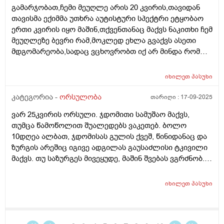
გამარჯობათ,ჩემი მეუღლე არის 20 კვირის,თავიდან
თავისმა ექიმმა უთხრა აუტისტური სპექტრი ეტყობაო
ერთი კვირის იყო მაშინ,თქვენთანაც მაქვს ნაკითხი ჩემ
მეუღლეზე ბევრი რამ,მოკლედ ეხლა გვაქვს ასეთი
მდგომარეობა,სადაც ვცხოვრობთ იქ არ მინდა რომ
იმშობიაროს,გვინდა თბილისში,დავუკავშირდით
ექიმს,გაცვლაგგამოცვლის ფურცლი
იხილეთ
პასუხი
გაკეთებულია,ახალ ექიმს რომ უთხრა როგორც
მკურნალობდა ჩემი მეუღლე ძალიან გაკვირვებული
კატეგორია -
ორსულობა
თარიღი :
17-09-2025
დარჩა და ჩვენც ვნერვიულობთ ცოტა არ
ვარ 25კვირის ორსული. ჯდომითი სამუშაო მაქვს,
იყოს,ორსულობა მიდის ძალიან
თუმცა წამოწოლით შუალედებს ვაკეთებ. ბოლო
კარგად,გემახსოვრებით ალბათ მარიხუანას
10დღეა ალბათ, ჯდომისას გულის ქვეშ, წინიდანაც და
მომხმარებელი ვიყავი და გვეშინოდა ბავშვის
ზურგის არეშიც იგივე ადგილას გაუსაძლისი ტკივილი
ჯანმრთელობის მხრივ.თქვენ კი აგვიხსენით რომ
მაქვს. თუ საზურგეს მივეყუდე, მაშინ შვებას ვგრძნობ.
მარიხუანა ხელა უშლის ჩასახვას და არა ჩასახულ
ნაყოფს ხომ არ ავნებს, რა შეიძლება იყოს, რამე
ნაყოფსო,ეს ექიმი კიდევ გვაშინებდა ასე იქნება ისე
ორგანოს აწვება ამ დროს?
იქნევაო,მოკლედ არვიცი ყველას ინდივიდუალური
იხილეთ
პასუხი
მიდგომააქ თუ წესი ერთია ამ საკითხში ასმევდა
დეტრივიტს ორიათასიანს დღეში ორჯერ დილა
საღამოს 4 თვე,პროგრსტი დილის ორალურად