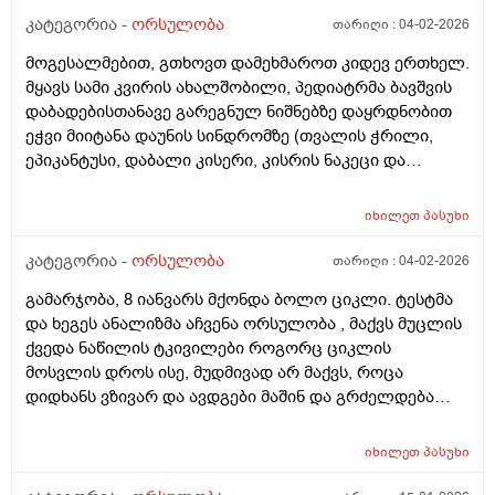
კატეგორია -
ორსულობა
თარიღი :
04-02-2026
მოგესალმებით, გთხოვთ დამეხმაროთ კიდევ ერთხელ.
მყავს სამი კვირის ახალშობილი, პედიატრმა ბავშვის
დაბადებისთანავე გარეგნულ ნიშნებზე დაყრდნობით
ეჭვი მიიტანა დაუნის სინდრომზე (თვალის ჭრილი,
ეპიკანტუსი, დაბალი კისერი, კისრის ნაკეცი და
დაბალი ტონუსი), კვლევების შედეგად ბავშვს არ
აღმოაჩნდა გულის მანკი, ასევე სმენის პრობლემა და
იხილეთ
პასუხი
შინაგანი ორგანოების სხვა პათოლოგიები. გთხოვთ
მირჩიოთ ჯერ გენეტიკოსის კონსულტაცია მჭირდება
კატეგორია -
ორსულობა
თარიღი :
04-02-2026
თუ კარიოტიპის ანალიზი?
გამარჯობა, 8 იანვარს მქონდა ბოლო ციკლი. ტესტმა
და ხეგეს ანალიზმა აჩვენა ორსულობა , მაქვს მუცლის
ქვედა ნაწილის ტკივილები როგორც ციკლის
მოსვლის დროს ისე, მუდმივად არ მაქვს, როცა
დიდხანს ვზივარ და ავდგები მაშინ და გრძელდება
დაახლოებით 1 2 წუთი და შემდეგ მივლის , ასევე ღამე
რომ ვწევარ მაშინ მტკივა იგივე ხანგრძლივობიფ
იხილეთ
პასუხი
ოღონდ თითქოს უფრო მეტად, ბუნებრივია? 3 დღეა
რაც ასე ვარ.