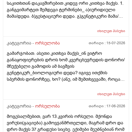
საკითხთან დაკავშირებით კიდევ ორი კითხვა მაქვს. 1.
განგვიმარტეთ შემდეგი ტერმინები_ ა)იურიდიული
მამა/დედა. ბ)გესტაციური დედა. გ)გენეტიკური მამა/
დედა. გ)ბიოლოგიური მამა/დედა. და
კიდევ_მსოფლიოს მრავალ ქვეყანაში აქტიურად
იხილეთ
პასუხი
მიმდინარეობს კვერცხუჯრედის დონორად ინვიტრო
თუ ხელოვნური განაყოფიერების ცენტრებში მომუშავე
კატეგორია -
ორსულობა
თარიღი :
15-07-2026
მედიცინის მუშაკების გამოყენება/დასაქმება. ეს
გამარჯობათ. ასეთი კითხვა მაქვს_ინ ვიტრო
რამდენად გავრცელებულია საქართველოში?
განაყოფიერების დროს ხომ კვერცხუჯრედის დონორი/
მჩუქებელი გამოდის ამ ბავშვის
გენეტიკურ_ბიოლოგიური დედა? იგივე ითქმის
სპერმის დონორზეც, ხო? (ანუ, იმ შემთხვევაში, როცა
თავისი სპერმით ან კვერცხუჯრედით ვერ ბადებს
წყვილი) და კიდევ_თუ მედიცინა აბორტს ჩასახული
იხილეთ
პასუხი
ბავშვის მკვლელობად აღიარებს, იგივე ითქმის ხო,
როცა ლაბორატორიაში, სინჯარაში
კატეგორია -
ორსულობა
თარიღი :
17-06-2026
განაყოფიერებული ემბრიონის დაბადება აღარ სურთ
მოგესალმებით, ვარ 13 კვირის ორსული. მქონდა
მის მშობლებს?
ვირუსი(გაციება) გამოვჯანმრთელდი, მაგრამ დრო და
დრო მაქვს 37 გრადუსი სიცხე. ექიმები მეუბნებიან რომ