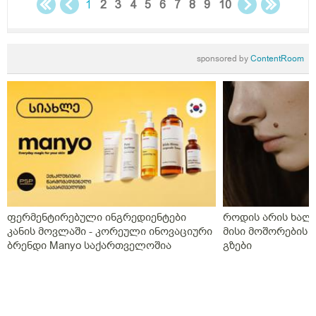
საღამოს სანთლის სახით საშოში,ნიუვიტი ორი თვე
1
2
3
4
5
6
7
8
9
10
ყიველდღე თითო თითო და დავი ჰა ოცი კვირის
განმავლობაში დღეში ორჯერ,დღეს გააჩერა ეს
დანიშნულება და ახალმა ექიმმა გამოუწერა სისხლის
sponsored by
ContentRoom
გამათხელებელი,პოტრომბინი გაუსინჯა პირველ
რიგში რაც არ გაგვისინჯია ამ ხნის განმავლობაში და
ზღვარზე ქონდა ისე რომ ლაბორანტმა გვითხრა
საყურადღებოა თორემ მერე საპრობლემო
გახდებაო,და ისედაც თვენახევარში ერთხელ
გვნახულობდა ის ძველი ექიმი,ინდომეტაზონის
სანთელი ოცი დღე ძილის წინ,უტროჟესტანი
საღამოს,კურანტილი სისხლის გამათხელებელი,ახლა
აქვს თავის ტკივილები,სხვა ჩვენება არააქვს და ასე
გვგონია დ ვიტამია გამოიწვიაო მარა ვირუსიც
ფერმენტირებული ინგრედიენტები
როდის არის ხალი
ქონდა,ვაგოსტაბილი თავის ტკივილისთვის,თქვენ რას
კანის მოვლაში - კორეული ინოვაციური
მისი მოშორების 
გვირჩევთ?როგორც გვითხარით ონლაინ ისე მიდის
ბრენდი Manyo საქართველოშია
გზები
ყველაფერი და ხალხს შეხება აქვთ პირდაპირ
პროცესთან და ისინი ვერ ხვდებიან.გმადლობთ
გაწეული დახმარებისთვის.