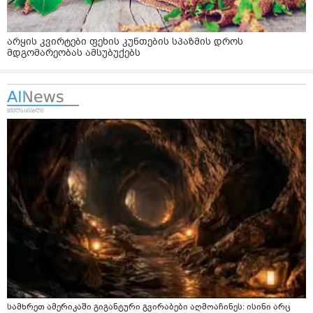
არყის კვირტები ფეხის კუნთების სპაზმის დროს
მდგომარეობას ამსუბუქებს
სამხრეთ ამერიკაში გიგანტური გვირაბები აღმოაჩინეს: ისინი არც