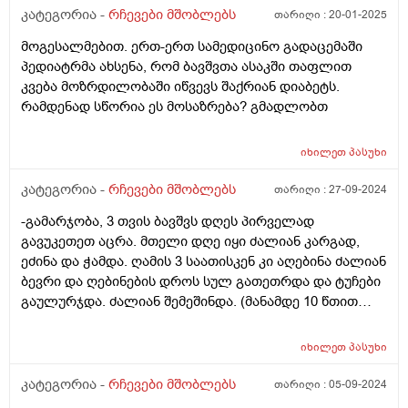
კატეგორია -
რჩევები მშობლებს
თარიღი :
20-01-2025
მოგესალმებით. ერთ-ერთ სამედიცინო გადაცემაში
პედიატრმა ახსენა, რომ ბავშვთა ასაკში თაფლით
კვება მოზრდილობაში იწვევს შაქრიან დიაბეტს.
რამდენად სწორია ეს მოსაზრება? გმადლობთ
იხილეთ
პასუხი
კატეგორია -
რჩევები მშობლებს
თარიღი :
27-09-2024
-გამარჯობა, 3 თვის ბავშვს დღეს პირველად
გავუკეთეთ აცრა. მთელი დღე იყი ძალიან კარგად,
ეძინა და ჭამდა. ღამის 3 საათისკენ კი აღებინა ძალიან
ბევრი და ღებინების დროს სულ გათეთრდა და ტუჩები
გაულურჯდა. ძალიან შემეშინდა. (მანამდე 10 წთით
ადრე სიცხე გავუზომე არ ჰქონდა) გამოვუძახე
სასწრაფოს და სიცხეს უწევდა მაგ დროს ავარაუდოდო
იხილეთ
პასუხი
და მაგიტომო. გავუზომე და მაგ დროს ჰქონდა 37.5
მაინტერესევს ეს გალურჯება და გათეთრება საშიშია?
კატეგორია -
რჩევები მშობლებს
თარიღი :
05-09-2024
რატომ დაემართა