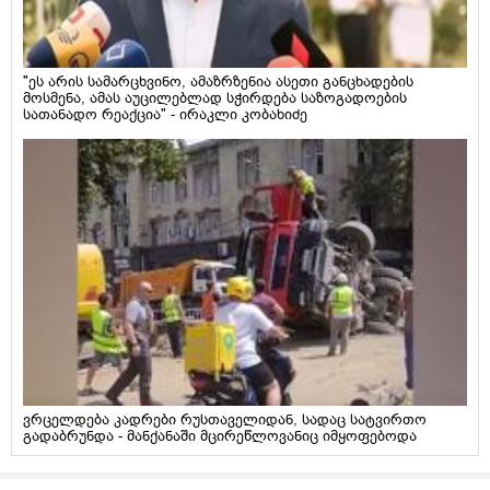
"ეს არის სამარცხვინო, ამაზრზენია ასეთი განცხადების
მოსმენა, ამას აუცილებლად სჭირდება საზოგადოების
სათანადო რეაქცია" - ირაკლი კობახიძე
ვრცელდება კადრები რუსთაველიდან, სადაც სატვირთო
გადაბრუნდა - მანქანაში მცირეწლოვანიც იმყოფებოდა