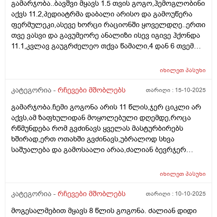
გამარჯობა..ბავშვი მყავს 1.5 თვის გოგო,ჰემოგლობინი
აქვს 11.2,პედიატრმა დაბალი არისო და გამოუწერა
ფერმულეკი,ასევე ხორცი რაციონში ყოველდღე..ერთი
თვე ვასვი და გავუმეორე ანალიზი ისევ იგივე ჰქონდა
11.1,კვლავ გაუგრძელეო თქვა წამალი,4 დან 6 თვემდე
მკურნალობენ ამ წამლითო...ბავშვს არუყვარს დალევა
ხან. სვავს ხან არა,..მართლა დაბალია 11.1
იხილეთ
პასუხი
მაჩვენებელი? ვნერვიულობ
კატეგორია -
რჩევები მშობლებს
თარიღი :
15-10-2025
გამარჯობა.ჩემი გოგონა არის 11 წლის,ჯერ ციკლი არ
აქვს,ამ ზაფხულიდან მოყოლებული დღემდე,როცა
რწმუნდება რომ გვძინავს ყველას მასტურბირებს
ხშირად,ერთ ოთახში გვძინავს,უბრალოდ სხვა
საშუალება და გამოსაალი არაა,ძალიან ბევრჯერ
ველაპარაკე მშვიდად,უკვე ყელში რომ ამომივიდა
ყვირილზე გადავედი,არასასიამოვნოა მისი ეს ქცევა..
იხილეთ
პასუხი
მივიღებ რჩევებს როგორ მოვიქცე ასეთ შემთხევაში
კატეგორია -
რჩევები მშობლებს
თარიღი :
10-10-2025
მოგესალმებით მყავს 8 წლის გოგონა. ძალიან დიდი