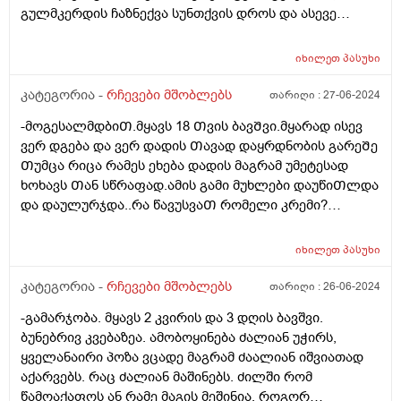
გულმკერდის ჩაზნექვა სუნთქვის დროს და ასევე
ყელთან. მყავდა ორ ლარინგოლოგთან - ორივემ
სიცილკისკისით გამომიშვა, ეს არაფერია, გაუვლის,
იხილეთ
პასუხი
უმეტესობას აქვსო. მყავდა ნეიროსკოპიაზე ჟანგბადი
კარგად მიეწოდება ტვინს, ახლა გულის ექოსკოპიაზე
კატეგორია -
რჩევები მშობლებს
თარიღი :
27-06-2024
მიმყავს. უბრალოდ მართლა ვერ მომისვენია მაინც,
-მოგესალმდბიᲗ.მყავს 18 Თვის ბავᲨვი.მყარად ისევ
გუგლში ვკითხულობ რომ ბავშვი გადაუდებელ
ვერ დგება და ვერ დადის Თავად დაყრდნობის გარეᲨე
დახმარებას საჭიროებს თუ სუნთქვის დროს
Თუმცა რიცა რამეს ეხება დადის მაგრამ უმეტესად
გულმკერდი ეზნიქება ასევე ყელთან და თუ აქვს
ხოხავს Თან სწრაფად.ამის გამი მუხლები დაუწიᲗლდა
აპნოეო და რაღა ვქნა არ ვიცი, ისევ მივიყვანო ვინმე
და დაულურჯდა..რა წავუსვაᲗ რომელი კრემი?
სხვასთან? ანუ თითქოს როგორც კი გაიგებენ
დაბეᲟილიბამ რომ გაუაროს?
სტრიდორიაო უი ეგ არაფერი ბუნებრივიაო, და
სტრიდორი ხომ ნიშნავს იმას რომ ბავშვს ან
იხილეთ
პასუხი
ლარინგომალაცია აქვს ან ტრაქეომალაცია, აშკარად
კატეგორია -
რჩევები მშობლებს
თარიღი :
26-06-2024
დიდ ძალას ატანს სუნთქვის დროს. როგორ მოვიქცე?
-გამარჯობა. მყავს 2 კვირის და 3 დღის ბავშვი.
ბუნებრივ კვებაზეა. ამობოყინება ძალიან უჭირს,
ყველანაირი პოზა ვცადე მაგრამ ძაალიან იშვიათად
აქარვებს. რაც ძალიან მაშინებს. ძილში რომ
წამოაქაფოს ან რამე მაგის მეშინია. როგორ