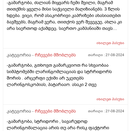
-გამარჯობა, ძალიან მიყვარს ჩემი შვილი, მაგრამ
თითქმის ყველა მისი საქციელი მაღიზიანებს. 3 წლის
ხდება. ვიცი, რომ ასაკობრივი კაპრიზები ახასიათებთ
ბავშვებს, მაგრამ ვერა, თითქოს ვერ შევეგუე, ახლა კი
არა საერთოდ აქამდეც. საერთო კამპანიაში თავს
კომფორტულად ვერ ვგრძნობთ თითქოს ვერც მე,
ვერც ის. ძალიან განვიცდი, მასთან გატარებული დრო
იხილეთ
პასუხი
არ მსიამოვნებს. ძალიან ჭირვეული, ჯიუტი და
გაუგონარია. არ ვიცი ასე რომ ვარ განწყობილი
კატეგორია -
რჩევები მშობლებს
თარიღი :
27-08-2024
ნორმალურია? მე მჭირდება დახმარება თუ მას,
-გამარჯობა, გთხოვთ გამარკვიოთ რა სხვაობაა
როგორ მოვიქცე მირჩიეთ.
სიმპტომებში ლარინგომლაციას და სტრრიდორს
შორის . არცერფი ექიმი არ უკეთებს
ლარინგოსკოპიას, პატარააო. ასაკი 2 თვე
იხილეთ
პასუხი
კატეგორია -
რჩევები მშობლებს
თარიღი :
27-08-2024
-გამარჯობა, სტრიდორი , სავარუდოდ
ლარინგომალაცია არის თუ არა რისკ ფაქტორი