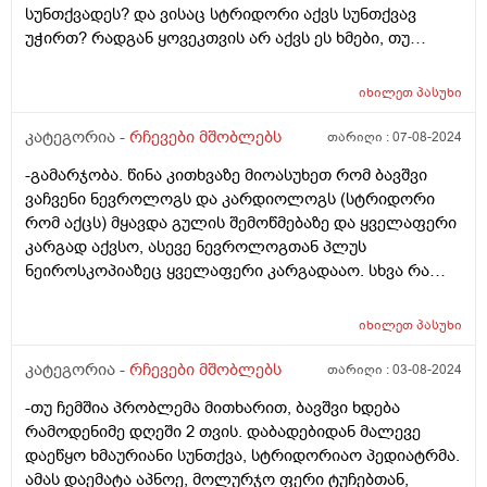
სუნთქვადეს? და ვისაც სტრიდორი აქვს სუნთქვავ
უჭირთ? რადგან ყოვეკთვის არ აქვს ეს ხმები, თუ
რამეზე წუხს ან რაღაც მაშაინ აქვა და მაგ დროს
ძალიან ეზნიქება ყელთან და გულმკერდთან.
იხილეთ
პასუხი
კატეგორია -
რჩევები მშობლებს
თარიღი :
07-08-2024
-გამარჯობა. წინა კითხვაზე მიოასუხეთ რომ ბავშვი
ვაჩვენი ნევროლოგს და კარდიოლოგს (სტრიდორი
რომ აქცს) მყავდა გულის შემოწმებაზე და ყველაფერი
კარგად აქვსო, ასევე ნევროლოგთან პლუს
ნეიროსკოპიაზეც ყველაფერი კარგადააო. სხვა რა
შეიძლება ვქნა ? ფილტვებს როგორ უმოწმებენ 2 თვის
ბავშვს?
იხილეთ
პასუხი
კატეგორია -
რჩევები მშობლებს
თარიღი :
03-08-2024
-თუ ჩემშია პრობლემა მითხარით, ბავშვი ხდება
რამოდენიმე დღეში 2 თვის. დაბადებიდან მალევე
დაეწყო ხმაურიანი სუნთქვა, სტრიდორიაო პედიატრმა.
ამას დაემატა აპნოე, მოლურჯო ფერი ტუჩებთან,