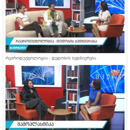
რეპროდუქტოლოგია - დედობის ბედნიერება