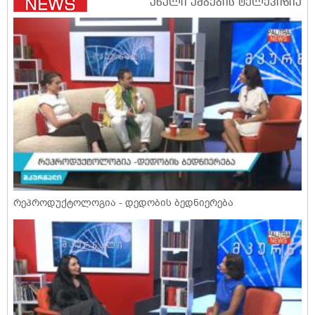
რეპროდუქტოლოგია - დედობის ბედნიერება