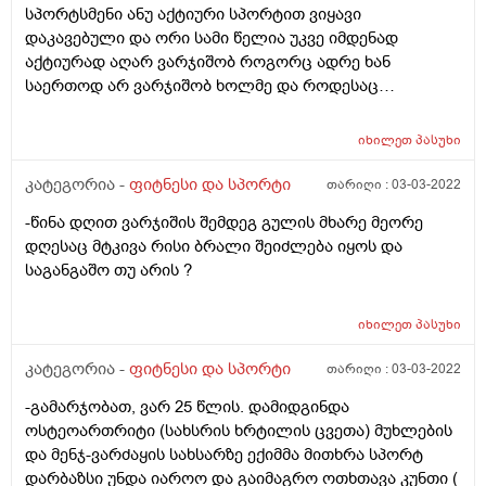
სპორტსმენი ანუ აქტიური სპორტით ვიყავი
დაკავებული და ორი სამი წელია უკვე იმდენად
აქტიურად აღარ ვარჯიშობ როგორც ადრე ხან
საერთოდ არ ვარჯიშობ ხოლმე და როდესაც
გადავწყვეტ ვარჯიშს ხოლმე პროცესში აი სიტყვაზე
გავაკეთე აჯიმანია და წამოვდექი მომენტალურად
იხილეთ
პასუხი
ვგრძნობ გონების დაკარგვის მოახლოებას გულის
გაჩერებას და სიკვდილს შიშიც მიპყრობს ხოლმე და
კატეგორია -
ფიტნესი და სპორტი
თარიღი :
03-03-2022
რა შეიძლება ვუწოდოთ ამას? ანუ მწეველიც ვარ და
-წინა დღით ვარჯიშის შემდეგ გულის მხარე მეორე
უარს არც ალკოჰოლზე ვიძახი და რა სიმპტომიც
დღესაც მტკივა რისი ბრალი შეიძლება იყოს და
ავღწერე ეგეთი რაღაც ნაბახუსევზეც მემართება
საგანგაშო თუ არის ?
ხოლმე და მაგ დროს ალკოჰოლით ვკურნალობ
ხოლმე მარა აი ამ ვარჯიშის დროს ესე რო მემართება
არ ვიცი ხოლმე რა ვქნა. ამ რაღაცის შემდეგ მრჩება
იხილეთ
პასუხი
გაბუჟების შეგრძნება თავზე და იქნებ მირჩიოთ რამე.
კატეგორია -
ფიტნესი და სპორტი
თარიღი :
03-03-2022
მსგავსი შეგრძნება მეუფლება მარიხუანის მოხმარების
დროსაც თუ მეტი მომივიდა თითქოს გონება უნდა
-გამარჯობათ, ვარ 25 წლის. დამიდგინდა
დავკარგო ხოლმე.
ოსტეოართრიტი (სახსრის ხრტილის ცვეთა) მუხლების
და მენჯ-ვარძაყის სახსარზე ექიმმა მითხრა სპორტ
დარბაზსი უნდა იაროო და გაიმაგრო ოთხთავა კუნთი (