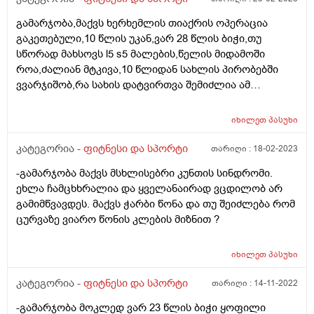
ასახულიყო. ვიძინებ ღამის 2-3 საათზე და ვიღვიძებ
გამარჯობა,მაქვს ხერხემლის თიაქრის ოპერაცია
ყოველდღიურად 10-11 ზე დილას. 2-3 ლიტრ წყალს
გაკეთებული,10 წლის უკან,ვარ 28 წლის ბიჭი,თუ
ვიღებ ყოველდღე. რა არის პრობლემა?
სწორად მახსოვს l5 s5 მალების,წელის მიდამოში
როა,ძალიან მტკივა,10 წლიდან სახლის პირობებში
ვვარჯიშობ,რა სახის დატვირთვა შემიძლია ამ
ნაოპერაციებ წელზე ?არ მაქვს საშუალება რო ფიტნეს
ცენტრებში ვიარო და პატარა რჩევა რო მომცეთ თუ
იხილეთ
პასუხი
შეგიძლიათ?
კატეგორია -
ფიტნესი და სპორტი
თარიღი :
18-02-2023
-გამარჯობა მაქვს მსხლისებრი კუნთის სინდრომი.
ეხლა ჩამცხხრალია და ყველანაირად ვცდილობ არ
გამიმწვავდეს. მაქვს ჭარბი წონა და თუ შეიძლება რომ
ცურვაზე ვიარო წონის კლების მიზნით ?
იხილეთ
პასუხი
კატეგორია -
ფიტნესი და სპორტი
თარიღი :
14-11-2022
-გამარჯობა მოკლედ ვარ 23 წლის ბიჭი ყოფილი