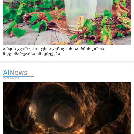
არყის კვირტები ფეხის კუნთების სპაზმის დროს
მდგომარეობას ამსუბუქებს