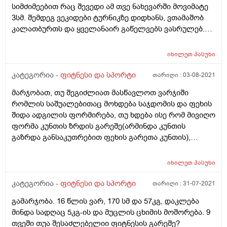
სიმძიმეებით რაც შევედი ამ თვე ნახევარში მოვიმატე
3სმ. შემდეგ ვეკიდები ტურნიკზე დიდხანს, ვთამაშობ
კალათბურთს და ყველანაირ გაწელვებს ვასრულებ.
და ანუ ეს სიმძიმეებით ვარჯიში შემიშლის თუ არა
გაზრდაში ეგ მაინტერესებს. მადლობა წინასწარ❤
იხილეთ
პასუხი
კატეგორია -
ფიტნესი და სპორტი
თარიღი :
03-08-2021
მარჯობათ, თუ შეგიძლიათ მასწავლოთ ვარჯიში
რომლის საშუალებითაც მოხდება საჯდომის და ფეხის
შიდა ადგილის ფორმირება, თუ ხდება ისე რომ მივიღო
ფორმა კუნთის ზრდის გარეშე(არმინდა კუნთის
გაზრდა განსაკუთრებით ფეხის გარეთა კუნთის),
რამდენად ეფექტურია ველოსიპედით სიარული, კიდევ
მაინტერესებს ეს საჯდომის ვარჯიშები ცხიმის წვაშიც
იხილეთ
პასუხი
მონაწილეობენ თუ მხოლოდ კუნთის ფორმირებას
ახდენს? და ცხიმის წვისთვის სხვა ვარჯიშებია? იქნებ
კატეგორია -
ფიტნესი და სპორტი
თარიღი :
31-07-2021
მიპასუხოთ ამ კითხვაზეც
გამარჯობა. 16 წლის ვარ, 170 სმ და 57კგ, დაკლება
მინდა სადღაც 5კგ-ის და მუცლის ცხიმის მოშორება. 9
თვეში თუა შესაძლებელიი ფიტნესის გარეშე?