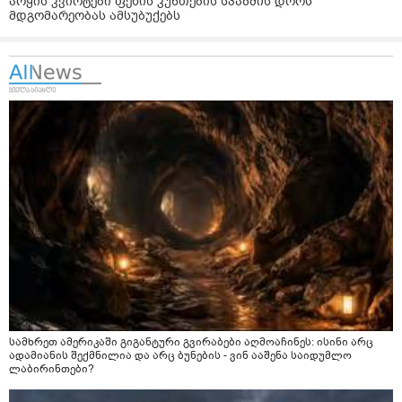
არყის კვირტები ფეხის კუნთების სპაზმის დროს
მდგომარეობას ამსუბუქებს
სამხრეთ ამერიკაში გიგანტური გვირაბები აღმოაჩინეს: ისინი არც
ადამიანის შექმნილია და არც ბუნების - ვინ ააშენა საიდუმლო
ლაბირინთები?