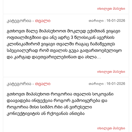
იხილეთ
პასუხი
კატეგორია -
თვალი
თარიღი :
16-01-2026
გთხოვთ მალე მიპასუხოოთ მოკლედ ექიმთან ვიყავი
ოფთალმიჯშიიი და ანუ ადრე 3 წლისიკან ავერსის
კლინიკაშირომ ვიყავი თვალში რაგაც ჩამაწვეთეს
სპეციალურად რომ თვალის გუგა გაფართოებულიყო
და კარგად დაეთვარიელებინათ და ახლა
ოფთალმიჯშივიყავი რაც არ გაუკეთებიათ უბრალოდ
რომმივედი სიმახვილე თვალის გამისინჯეს და ორი
იხილეთ
პასუხი
რაგაცა იდგაა ერთზე რო დავდე ნიკაპიდა შუბლი
მივადე თვითონ იმ რაგაცაში რაგაცები ჩამდა
კატეგორია -
თვალი
თარიღი :
16-01-2026
კონილტანტი იყო ის გიგი თუ ვინიყო იმან
გთხოვთ მიპასუხოთ როგორია თვალის სოკოვანი
დამითვალიერა მტავარმა ექიმმა არა და შემდეგ
დაავადება ინფექცია როგორ გამოიყურება და
რაგაცა ლაზერი მიმანატა ანალოგიური ნიკაპის
როგორია მისი სიმპო.რბი ან ვირუსული
დადებით და ამით ხდება თუარა ბაქტერიულიდა
კონიუქტივიტის ან რქოვანას ანთება
ვირუსული ინფექციების დადასტურება ვიწვეთებდი
დოპრადექს 3 დღე და კიდე მაგას გინიშნავოო 9დღეო
და რავი და დამინიშნა ჰაი ს თვალის წვეთები და რავი
იხილეთ
პასუხი