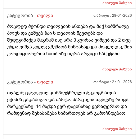
იხილეთ
პასუხი
კატეგორია -
თვალი
თარიღი :
28-01-2026
მოკლედ მქონდა თვალების ანთება და მაქ სიმშრალე
პლუს და ვიშვებ ჰაი ს თვალის წვეთებს და
შედეგიმაქვს მაგრამ ისე არა 3 კვირაა ვიშვებ და 2 თვე
უნდა ვიშვა კიდევ ვმუშაობ მიმტანად და მოკლედ კუშინ
კონდიციონერის სითბოზე თურა არვიცი ნამეტანი
ცხელოდა თვალების ტკივილი დამეწყოდა პლუს
ისეთი რეაქცია რო თვალებს წარამარა ვხუჭავ
იხილეთ
პასუხი
ვახელდიდა მტკიოდა სუსტად მოკლედ და ცუდათ
ვიყჯრებოდი სიმშრალის ბრალიიქნება ალბად და
კატეგორია -
თვალი
თარიღი :
27-01-2026
პლუს სიცივეზეც რეაქცია მაქ და აქამდე ხო ეს წვეთი
თვალზე გავიკეთე კომპიუტწრული ტკკოგრაფია
ნორმალურ შედეგს მომცემდა.. პლუს თუარ. გაგივლის
ექიმმა გადამიღო და მარტო მარცხენა თვალზე როცა
კერატოტოსკოპოა გაიკეთწო თურაგაც და ეს რაა
მარჯვენაზე -14 მაქდა ვერ დავინახავ ვერაფერსო და
არის??
რამდენად შესაბამება სიმართლეს არ გამოჩნდებაო
იხილეთ
პასუხი