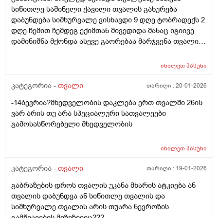
სიწითლე საშინელი ქავილი თვალის გახურება
დაბუნდება სიმხურვალე ვისხავდი 9 დღე ტობრადექს 2
დღე ჩემით ჩემდეგ ექიმთან მივედიდა მანაც იგიივე
დამინიშნა მქონდა ასევე გაორებაა მარჯვენა თვალის
და თვალის საშინელი ქავილი ასევე თითქოს
თვალების უკანა ნაწილი გეწებებაო . .. და ასევე ვისხავ
იხილეთ
პასუხი
ჰაის თვალის წვეთებს დამატენიანებელს დღეს მივედი
კონსულტაციაზე ექიმთან და შემხედაა და ასევე
კატეგორია -
თვალი
თარიღი :
20-01-2026
ტომოგრაფია გადამიღო თვალზე უფასოდ.. მარჯვენა
-14ბევრია?მხედველობის დაკლება ერთ თვალში 26ის
თვალზე -14 მაქ მოკლედ ტომოგრაფიაზე რომ
ვარ არის თუ არა სპეციალური სათვალეები
გამსინჯაა მითხრა ანთება აგარ არიო და მხოლოდ
გამოსასწორებელი მხედველობის
მარცხენა თვალზე გადამიღო და რომ ვუთხარი რატომ
მარჯვენაზეარ გადამიღეთ მარჯვენა მაწუხებს თქო არ
ვთვლი საჭიროდ და -14ზე ვერ დავინახავ რახდებაო
იხილეთ
პასუხი
და რამდენად მართალიაა .. და თუეს სიმართლეაა
კატეგორია -
თვალი
თარიღი :
19-01-2026
რატომღა მაქვს თვალის გაორება მომენტებში
ბუნდოვნად ხედვა მომენტებში თვალის დაძაბულობა
გაბრაზების დროს თვალის უკანა მხარის ატკიება ან
გახედვის და ყურების დროს რომ გავიხედავ ხოლმე.
თვალის დაბუნდვა ან სიწითლე თვალის და
მარჯვენა თვალიდან ხან მარცხნივ ხან მარჯვნივ
სიმხურვალე თვალის არის თუარა ნევროზის
სულრო სითბოში ვიყო თითქოს ცივი მსუბუქი ნიავია
გამწვავების მიზეზიიიც???