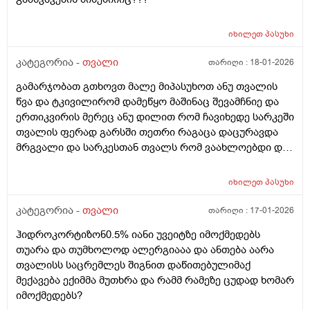
ჩემსთვალთან ასეთი შეგრძნება მაქვს ხოლმე და
მარტო მარცხენა თვალზე რომ გადამიღო თუ რამეა
იხილეთ
პასუხი
მარცხენა თვალში ანთება ან წნევის მატება ან
რქოვანა ან კერატიტი დიდი ალბათობით მეორე
კატეგორია -
თვალი
თარიღი :
18-01-2026
თვალშიც იქნებოდა ხო? და აკბად ამიტომ არ
ჩათვალა საჭიროდ თუ რახდება ვერ გავიგე ასევე ჰაის
გამარჯობათ გთხოვთ მალე მიპასუხოთ ანუ თვალის
წვეთებს რომ ვისხავ თითქოს მერწ რამოდენიმე
წვა და ტკივილირომ დამეწყო მაშინაც შევამჩნიე და
საათის მერე თვალის გვერდებში თეთრად მაქვს
ერთიკვირის მერეც ანუ დილით რომ ჩავიხედე სარკეში
ხოლმე და პლუს საცრემლებთან რაგაცებს
თვალის ფერად გარსში თეთრი რაგაცა დაცურავდა
გამოდევნის ხხოლმე თეთრად ხან ყვითელ წირპლებს
მრგვალი და სარკესთან თვალს რომ ვაახლოებდი და
..
ვაშორებდი იზრდებოდა ორივე თვალში და რა
შეიძლება იყოს???? ასევე ექიმმა მითხრა
იხილეთ
პასუხი
ჰიდროკორტიზონის მალამო თვალის. თვალს მექავება
საცრემლესთანდა ეგ წაისვიო და უვეიტის და
კატეგორია -
თვალი
თარიღი :
17-01-2026
რქოვანას ანთებაზეც მოქმედებს????
ჰიდროკორტიზონ0.5% იანი უვეიტზე იმოქმედებს
თუარა და თუმხოლოდ ალერგიააა და ანთება აარა
თვალისს საცრემლეს შიგნით დაწითებულიმაქ
მექავება ექიმმა მუთხრა და რამმ რამეზე ცუდად ხომარ
იმოქმედებს?