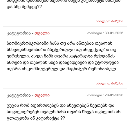
ბადურის დაზიანება თვალის წნევა კატარაქტა ანთება
ვისხავდი ძლივს გამიარა და მოკლედ აგარ ვარ
საკმაოდ წვრილ ასოებს ვარჩევ და ვკითხულობ,
და ასე შემდეგ??
ხოლმე გაჭედილი დიდიხანია 3 კვირაზე მეტიიქნება
ახლოდანაც საერთოდ არ მიჭირს კითხვა, სრულ
გამიარა და მანდ ტკივილი არის თუარა სინუსიტის
სიბნელეშიც საკმაოდ კარგად ვხედავ და ვარჩევ
ბრალი ან შეიძკება თუარა თვალმა გამოიწვიოს მანდ
იხილეთ
პასუხი
საგნებს, დღის კაშკაშა შუქზეც, ჩრდილშიც,
ტკივილი ან მანდ ტკივილი თვალზე გადავჯდეს და
დაბინდებისასაც კარგად ვხედავ ყველაფერს, რა თქმა
კატეგორია -
თვალი
თარიღი :
30-01-2026
ანთება გადასულიიყო თვალზე
უნდა, მხედველობის სათვალეს არ ვატარებ და არც
ბიომიკროსკოპიაში ჩანს თუ არა ანთებაა თვალის
მიტარებია, მზის სათვალეც კი იშვიათად მკეთებია,
სხხვადასხვანაირი ბაქტერიული თუ ინფექციური თუ
რაიმე თვალების წვეთებს ან დამატენიანებელს არ
ვირუსული. ასევე ჩამს თუარა კატარაქტა რქოვანას
ვხმარობ და არც არასდროს არ მიხმარია, საერთოდ
ანთება და თვალის სხვა დაავადებები და უტოლდება
არანაირ წამალს არ ვიყენებ. მაინტერესებს,
თუარა ის კომპიუტერულ და მაგნიტურ რეზონანსულ
კომპიუტერის მონიტორთან ამდენი ხანი ჯდომა და
ტომოგრაფიას ?
მუშაობა ჩემს მხედველობას დააზიანებს თუ ასეთი
თხევადკრისტალური/ლედის მონიტორები, ჩემს
იხილეთ
პასუხი
შემთხვევაში, ჩემს მხედველობას არ დააზიანებს, თუ
წესები დავიცავი?
კატეგორია -
თვალი
თარიღი :
28-01-2026
გუგას რომ აფართოებენ და აწვეთებენ წვეთებს და
ათვალიერებენ თვალს ჩანს თუარა წნევა თვალიის ან
გლაუკომა ან კატარაქტა ??