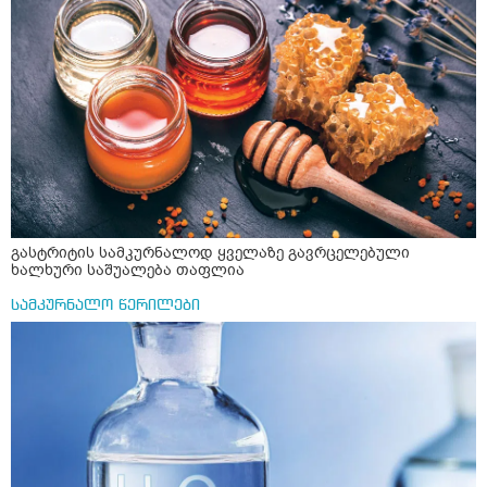
შიშები უაზროდ შფოთვა რომ ვეღარ გავალ გაერთ
საერთო ან რაომე მსგავსი როგორ მოვიქხე გავხდი
ძალაინ მგრძნობიარე ყველაფერზე მეტირება ( ვინმერ
რომ ჩხუბობს ცუდად ვხდები შიშები მეწყება ეგრევე (
ასევე მაქვს დანგრეული ოჯახი 7 თვეა 5წლიანი
ქორწინება დასრულებული იყო ღალატი პატიებები
მანიპულაციები რომ თავს მოიკლავდა თუ წამოვიდოდი
მისგან ეს ტოქსიკური ურთიერთობა დავასრულე ეხლა
ისებ ასე ვარ თავბრუხვევებით და როგორ მოვიქცეე
არვიცი ბოდიში ცოყა არულად მიწერია
გასტრიტის სამკურნალოდ ყველაზე გავრცელებული
ხალხური საშუალება თაფლია
სამკურნალო წერილები