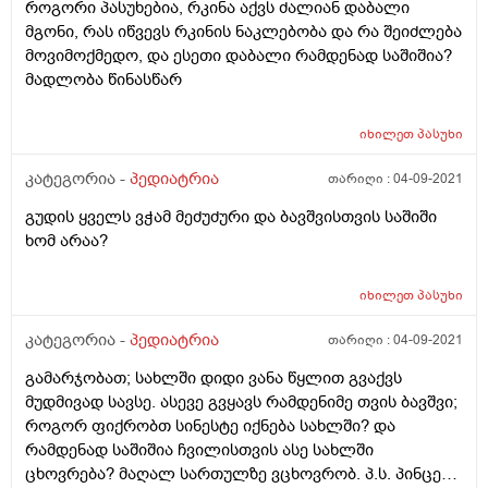
ღებინება შეგვიცვალა კვებაც და გადავედით ჰუმანა ეს
როგორი პასუხებია, რკინა აქვს ძალიან დაბალი
ელზე რომელიც კარგად მიიღო ბავშვმა მაინტერესებს
მგონი, რას იწვევს რკინის ნაკლებობა და რა შეიძლება
როგორ შეაფასებთ ბავშვის მდგომარეობას და კიდევ
მოვიმოქმედო, და ესეთი დაბალი რამდენად საშიშია?
ერთი შეკითხვა მაქვს ბავშვი სამ თვემდე იყო
მადლობა წინასწარ
სოფელში არ აწუხებდა ოფლოანობა და რაც
ჩამოვიყვანე ქალაქში საშინლად დაეწყო თავის
იხილეთ
პასუხი
ოფლიამობა განსალუთრებით ძილის დროს
ტემპერატურა ოთახში ნორმალურია აცვია
კატეგორია -
პედიატრია
თარიღი :
04-09-2021
ადექვატურად სიცხეს ვუზიმავ არ აქვს. მაგრამ თავი
ისველდება საშინლად ძილიდან ყვირილითაც
გუდის ყველს ვჭამ მეძუძური და ბავშვისთვის საშიში
გაუღვიძია თითქოს შეშინებულია რაღაცით. და ბეჭები
ხომ არაა?
ზურგი და თმა შაშინლად სველი ძალიან ვნერვიულობ
ზოგად მდგომარეობაზე ბავშვის იქნებ შეაფასოთ რა
იხილეთ
პასუხი
შეიძლება თუნდაც ოფლიანობას იწვევდეს ან სისხლის
ანალიზში ასეთ პასუხებს პედიატრი მეუბნება რომ
კატეგორია -
პედიატრია
თარიღი :
04-09-2021
შესაძლოა დაბადებისას გაკეთებული აცრისან იყოს
გამარჯობათ; სახლში დიდი ვანა წყლით გვაქვს
გამოწვეული სისხლში ცვლილებები ინფექცია და
მუდმივად სავსე. ასევე გვყავს რამდენიმე თვის ბავშვი;
ვირუსი გამორიცხა რადგან სხვა ყველფერი ნორმაშია
როგორ ფიქრობთ სინესტე იქნება სახლში? და
რამდენად საშიშია ჩვილისთვის ასე სახლში
ცხოვრება? მაღალ სართულზე ვცხოვრობ. პ.ს. პინცეტი