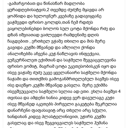
-გამარჯობათ და წინასწარ მადლობა
ყურადღებისატვის,2 თვემდე ძუძუზე მყავდა არ
ყოპნიდა და ხელოვნურ კვებაზე გადავიყვანე
ვაჭმევდი ფრისო გოლდს,თან ჩემ რდძეს
ვაყოლებინებდი ბოლოს სულ ცოტა მქონდა რძე და
დზან იშვიათად ვაძლევდი რამდენიმე დღის
ჩაგდებით , ერთხელ ვჭამე თხილი და მის მერე
გავიდა კუჭში მწვანედ და აშლილი ქონდა
ანალიზებმა აჩვენა კუჭ-ნაწლავის ინფექცია,
ვუმკურნალეთ ექიმთან და საჭმელი შეგვაცვლევინა
ფრისო ვომიტ, მაგრამ ცოტა უკეთესობისკენ იყო და
ისევ ვაჭამე ძუძუ უკვე ყველანაირი საჭმელი მქონდა
ნაჭამი და თითქმის გამოჯანმრთელებულ ბავშვს ისევ
ისე დაეწყო კუჭში მწვანედ გასვლა. მერე ექიმმა
ისევშეუცვალა საჭმელი სელია ად-ეთი. ეხლა ბავშვი 4
თვისაა და ამდენი ხანია კიდევ ვერ დავულაგე კუჭი
ისევ მწვანედ აკეთებს პირველი გაკეტება შეკრულია
დანარჩენი ფაფასავიტ არც თხელი არც სქელი,
ხანდახან კიდევ პლასტელინივით, უჭირს კუჭში
გასვლაც და ისევ შეგვიცვალეს საჭმელი ჰუმანა