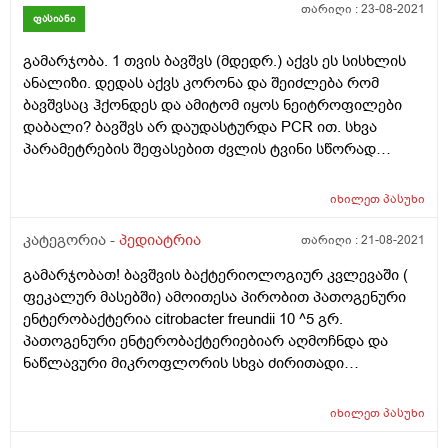
თარიღი :
23-08-2021
ფასიანი
გამარჯობა. 1 თვის ბავშვს (მდედრ.) აქვს ეს სისხლის
ანალიზი. დედას აქვს კორონა და შეიძლება რომ
ბავშვსაც ჰქონდეს და ამიტომ იყოს ნეიტროფილები
დაბალი? ბავშვს არ დაუდასტურდა PCR ით. სხვა
პარამეტრების შეფასებით ძვლის ტვინი სწორად
ფუნქციონირებს თქვენი აზრით? გთხოვთ ყველა
პარამეტრი ნახოთ იქნებ რამენაირად შეიძლებოდეს
იხილეთ
პასუხი
ძვლის ტვინის მიზეზის გამორიცხვა სხვა ნივთიერებები
თუ ნორმალურად აქვს ნაწარმოები. მადლობა! აქვე,
კატეგორია -
პედიატრია
თარიღი :
21-08-2021
ბავშვს 3 დღე მოუწია ანტიბიოტიკოთერაპია დედის
გამარჯობათ! ბავშვის ბაქტერიოლოგიურ კვლევაში (
საშარდე გზის ინფექციის გამო (დაბადებიდან 3 დღე),
ფეკალურ მასებში) ამოითესა პირობით პათოგენური
დედა იყო 1 კვირა ცეფრიაქსონის ჯგუფის
ენტერობაქტერია citrobacter freundii 10 ^5 გრ.
ანტიბიოტიკზე. ეს ხომ არ გამოიწვევდა ბავშვის ძვლის
პათოგენური ენტერობაქტერიებიარ აღმოჩნდა და
ტვინზე რამე პრობლემას?? დაბადებიდან გასულია 1
ნაწლავური მიკროფლორის სხვა ძირითადი
თვე.
მაჩვენებელი ნორმაშია. არის თუ არა საშიში და
საყურადღებო?
იხილეთ
პასუხი