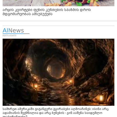
არყის კვირტები ფეხის კუნთების სპაზმის დროს
მდგომარეობას ამსუბუქებს
სამხრეთ ამერიკაში გიგანტური გვირაბები აღმოაჩინეს: ისინი არც
ადამიანის შექმნილია და არც ბუნების - ვინ ააშენა საიდუმლო
ლაბირინთები?