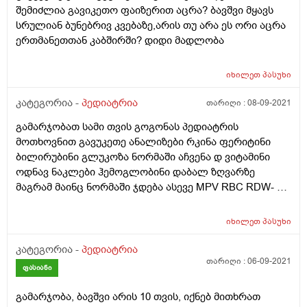
შემიძლია გავიკეთო ფაიზერით აცრა? ბავშვი მყავს
სრულიან ბუნებრივ კვებაზე,არის თუ არა ეს ორი აცრა
ერთმანეთთან კაბშირში? დიდი მადლობა
იხილეთ
პასუხი
კატეგორია -
პედიატრია
თარიღი :
08-09-2021
გამარჯობათ სამი თვის გოგონას პედიატრის
მოთხოვნით გავუკეთე ანალიზები რკინა ფერიტინი
ბილირუბინი გლუკოზა ნორმაში აჩვენა დ ვიტამინი
ოდნავ ნაკლები ჰემოგლობინი დაბალ ზღვარზე
მაგრამ მაინც ნორმაში ჯდება ასევე MPV RBC RDW- CV
დაბალი, MCH MCV PLT WBC მაღალი.
ფიზიოლორიურად გამვითარება ნორმალური მაგრამ
იხილეთ
პასუხი
მითხრა რომ შიდა ქალის წნევა აქვს მომატებული აქვს
ჩამავალი მზის სინდრომი მგონი ასე ეძახიან და აქვს
კატეგორია -
პედიატრია
ალერგია, ჭამსა ულაქტოზო ნუტრილონს რომელიც
თარიღი :
06-09-2021
ფასიანი
თურმე მაინც შეიცავს მცირე რაოდენობით ლაქტოზას
და განავალი ჰქონდა მუქი მწვანე ასევე ამოქაფება
გამარჯობა, ბავშვი არის 10 თვის, იქნებ მითხრათ