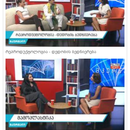
რეპროდუქტოლოგია - დედობის ბედნიერება