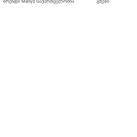
ბრენდი Manyo საქართველოშია
გზები