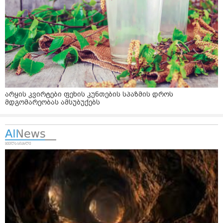
არყის კვირტები ფეხის კუნთების სპაზმის დროს
მდგომარეობას ამსუბუქებს