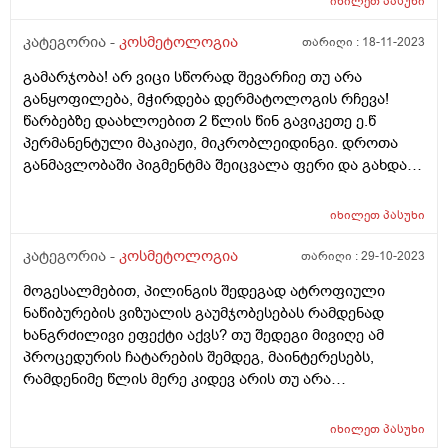
იხილეთ
პასუხი
(თაფლთან ერთად). გამოიღებს ეს შედეგს
ნამდვილად? ტყუილი დროის კარგვა ხომ არ იქნება ან
კატეგორია -
კოსმეტოლოგია
თარიღი :
18-11-2023
სხვა საშუალებით ხომ ვერ შევძლებ გამოვასწორო
გამარჯობა! არ ვიცი სწორად შევარჩიე თუ არა
თმა?
განყოფილება, მჭირდება დერმატოლოგის რჩევა!
წარბებზე დაახლოებით 2 წლის წინ გავიკეთე ე.წ
პერმანენტული მაკიაჟი, მიკრობლეიდინგი. დროთა
განმავლობაში პიგმენტმა შეიცვალა ფერი და გახდა
მოლურჯო, რის გამოც გადავწყვიტე ლაზერით მისი
მოშორება. პირველი პროცედურის მერე უკვე მაქვს
იხილეთ
პასუხი
კარგი შედეგი რადგან ეს “მოლურჯო” ხაზები თითქმის
გაქრა მაგრამ პრობლემა ისაა რომ ამის ადგილზე
კატეგორია -
კოსმეტოლოგია
თარიღი :
29-10-2023
დარჩა მოვარდისფერო/მოწითალო ლაქები. რაც ვერ
მოგესალმებით, პილინგის შედეგად ატროფიული
გამირკვევია ნაწიბურებია თუ პიგმენტს აქვს ფერი
ნაწიბურების ვიზუალის გაუმჯობესებას რამდენად
შეცვლილი. ინტერნეტში ვცადე ინფორმაციის მოძიება
ხანგრძილივი ეფექტი აქვს? თუ შედეგი მივიღე ამ
და როგორც გავიგე ამას შეიძლება ერქვას ე.წ “PIH“
პროცედურის ჩატარების შემდეგ, მაინტერესებს,
რაც ქართულად არ ვიცი როგორ ითარგმნება თუმცა
რამდენიმე წლის მერე კიდევ არის თუ არა
არის ლაქის სახეობა რომელიც ჩნდება კაპილარების
აუცილებელი ხელმეორედ ჩატარება? თუ ეს შედეგი
დაზიანებით და ა.შ. მოკლედ, თუ ასეთი რამე მჭირს და
შენარჩუნდება და ნაწიბურების ვიზუალი გარკვეული
დაზიანდა კაპილარები, ამის გამო თუ მაქვს ეს
იხილეთ
პასუხი
დროის მერე არ გაუარესდება? მადლობა წინასწარ.