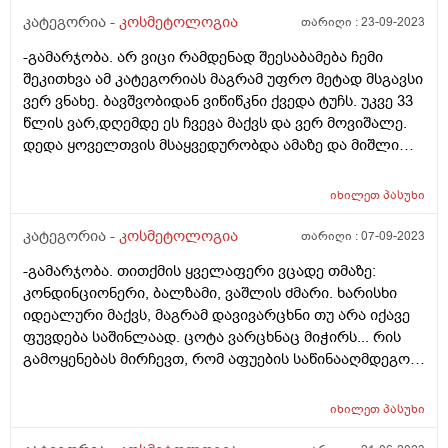
მოვარდისფერო ლაქა, მაინტერესებს
კატეგორია -
კოსმეტოლოგია
თარიღი :
23-09-2023
დერმატოლოგიურად რამდენად შესაძლებელია მისი
მკურნალობა და მოშორება? არსებობს შანსი იმის,
-გამარჯობა. არ ვიცი რამდენად შეესაბამება ჩემი
რომ ამგვარი ლაქა/შრამი/ნაწიბურები გაქრეს და კანმა
შეკითხვა ამ კატეგორიას მაგრამ უფრო მეტად მსგავსი
ბუნებრივი იერი დაიბრუნოს?
ვერ ვნახე. ბავშვობიდან ვიწიწკნი ქვედა ტუჩს. უკვე 33
წლის ვარ,დღემდე ეს ჩვევა მაქვს და ვერ მოვიშალე.
დედა ყოველთვის მსაყვედურობდა ამაზე და მიშლიდა
მაგრამ ჩუმად მაინც ვიწიწკნიდი. ახლა მეუღლე
მიშლის მაგრამ მაინც ვერ ვეშვები. სისტემატიურად
იხილეთ
პასუხი
ვიძრობ კანს. ჰიგიენურ პომადას ვხმარობ რომ ცოტა
ხანს მაინც არ წავიღო ხელი ტუჩისკენ მაგრამ ბოლოს
კატეგორია -
კოსმეტოლოგია
თარიღი :
07-09-2023
მაინც იგივეს ვაკეთებ. რა შეიძლება ამ ჩვევას
-გამარჯობა. თითქმის ყველაფერი ვცადე თმაზე:
მოვუხერხო? როგორ მოვიცილო ის სქელი,უხეში კანი
კონდინციონერი, ბალზამი, ვაშლის ძმარი. ხარისხი
ტუჩიდან ისე რომ მეორედ აღარ მქონდეს
იდეალური მაქვს, მაგრამ დავივარცხნი თუ არა იქავე
მოსაცილებელი. ვისაც შევხედავ ყველას ისეთი ტუჩები
ფუვდება საშინლაად. ცოტა ვარცხნაც მიჭირს... რის
აქვთ ზუსტად ვიცი რომ არ იწიწკნიან. მე კიდევ
გამოყენებას მირჩევთ, რომ აფუების საწინააღმდეგოდ
დამსკდარი,ზოგჯერ სისხლიანიც,ეშხში რომ შევალ
ეფექტური იყოს და თმა ცოტა "დააგდოს" ?
ხოლმე სისხლი მდის. რა ვუშველო ამას გთხოვთ
მირჩიეთ. იქნებ არის რამე პროცედურა
იხილეთ
პასუხი
კოსმეტოლოგიაში რომელიც აღმოფხვრის ამ