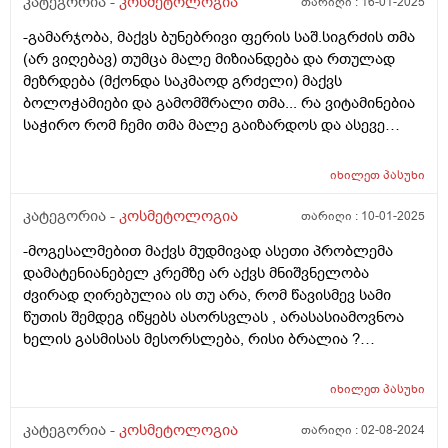
კატეგორია -
კოსმეტოლოგია
თარიღი :
16-01-2025
-გამარჯობა, მაქვს ბუნებრივი ფერის საშ.სიგრძის თმა
(არ ვიღებავ) თუმცა მალე მიზიანდება და რთულად
მეზრდება (მქონდა საკმაოდ გრძელი) მაქვს
ბოლოჭამიები და გამომშრალი თმა... რა ვიტამინებია
საჭირო რომ ჩემი თმა მალე გაიზარდოს და ასევე
მაინტერესებს თმის მოვლის რუტინა თანმიმდევრობით
ანუ რა პროდუქტი რის შემდეგ გამოვიყენო
იხილეთ
პასუხი
(ნიღაბი,შრატი,კონდიციონერი,ბალზამი) თითქმის
ყველაფერს ვიყენებ მაგრამ სასურველ შედეგს ვერ
კატეგორია -
კოსმეტოლოგია
თარიღი :
10-01-2025
ვიღებ. რა ვუშველო დაზიანებულ და გამომშრალ თმას
-მოგესალმებით მაქვს მუდმივად ასეთი პრობლემა
რომელიც თან ხსშრად მცვივა <3 ვარ 25 წლის,
დამატენიანებელ კრემზე არ აქვს მნიშვნელობა
მადლობა
ძვირად ღირებულია ის თუ არა, რომ წავისმევ სამი
წუთის შემდეგ იწყებს ასორსვლას , არასასიამოვნოა
ხელის გასმისას მესორსლება, რისი ბრალია ?
მადლობა.
იხილეთ
პასუხი
კატეგორია -
კოსმეტოლოგია
თარიღი :
02-08-2024