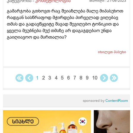
კატეგორია -
კოსმეტოლოგია
თარიღი :
21-06-2023
პრობლემას? გთხოვთ დამაკვალიანოთ რა გავაკეთო.
დიდი მადლობა
გამარჯობა გთხოვთ რაც შეიაზლება მალე მიპასუხოთ
რადგან სასწრაფოდ მჭირდება პირველად ვიღებავ
თმას და გადავწყვიტე შავად შევიღებო ტონიკით და
ყველა მეუბნება მუქ თმაზე არ დაგაჯდებაო უნდა
გაიღიავოო და მართალია?
იხილეთ
პასუხი
1
2
3
4
5
6
7
8
9
10
sponsored by
ContentRoom