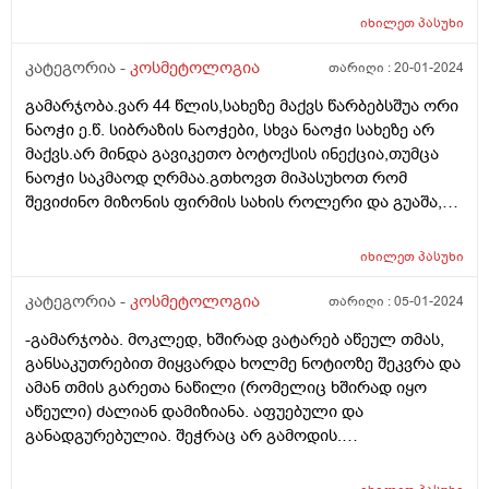
კანი და ამ დაჭიმულობას ვგრძნობ ყველგან, შუბლზეც
იხილეთ
პასუხი
ტე ზონაზე. მაგრამ პერიოდულად მაწუხებს აკნე,
როგორც ვიცი ეს ცხიმიანი კანისთვისაა
კატეგორია -
კოსმეტოლოგია
თარიღი :
20-01-2024
დამახასიათებელი , მაგრამ სახეზე ცხიმის ნასახი
გამარჯობა.ვარ 44 წლის,სახეზე მაქვს წარბებსშუა ორი
არსად არ მაქვს, თუ არ დავიტენიანე სულ
ნაოჭი ე.წ. სიბრაზის ნაოჭები, სხვა ნაოჭი სახეზე არ
გამომშრალია ჩემი კანი. პერიოდულად გამომდის
მაქვს.არ მინდა გავიკეთო ბოტოქსის ინექცია,თუმცა
შუბლზე ან სხვა ადგილებში აკნესთვის
ნაოჭი საკმაოდ ღრმაა.გთხოვთ მიპასუხოთ რომ
დამახასიათებელი თითო გამონყარი, რასთან მაქვს
შევიძინო მიზონის ფირმის სახის როლერი და გუაშა,
საქმე და არასწორად ვუვლი მშრალი კანისთვის რომ
ვარდისფერი კვარცის,გამისწორდება ეს ნაოჭები
ვიყენებ პროდუქტებს?
ინტენსიური გამოყენებით? ცოტა მაინც..თუ არ აქვს
იხილეთ
პასუხი
აზრი? მადლობა
კატეგორია -
კოსმეტოლოგია
თარიღი :
05-01-2024
-გამარჯობა. მოკლედ, ხშირად ვატარებ აწეულ თმას,
განსაკუთრებით მიყვარდა ხოლმე ნოტიოზე შეკვრა და
ამან თმის გარეთა ნაწილი (რომელიც ხშირად იყო
აწეული) ძალიან დამიზიანა. აფუებული და
განადგურებულია. შეჭრაც არ გამოდის.
კონსულტაციაზე მირჩიეს, რომ გამომეყენებინა
ჟელატინის ნიღაბი და ასევე კვერცხის გულის