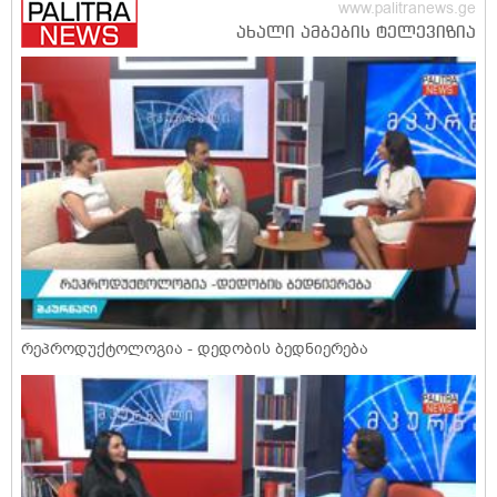
რეპროდუქტოლოგია - დედობის ბედნიერება