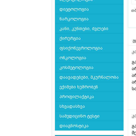
დიეტოლოგია
თბ
ნარკოლოგია
კანი, კუნთები, ძვლები
ქირურგია
მ
ფსიქონევროლოგია
კ
ონკოლოგია
გ
კოსმეტოლოგია
ა
ა
დაავადებები, მკურნალობა
ა
ექიმები ხუმრობენ
ს
ი
პროფილაქტიკა
წ
სხვადასხვა
ა
ა
კ
სამედიცინო ტესტი
ა
გ
დიაგნოსტიკა
მ
მ
დ