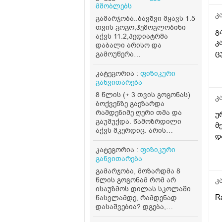
პ
მშობლებს
რ
კ
გამარჯობა..ბავშვი მყავს 1.5
თვის გოგო,ჰემოგლობინი
გ
აქვს 11.2,პედიატრმა
კ
დაბალი არისო და
ც
გამოუწერა
ფერმულეკი,ასევე ხორცი
რაციონში ყოველდღე..ერთი
კატეგორია :
ფიზიკური
თვე ვასვი და გავუმეორე
განვითარება
ანალიზი ისევ იგივე ჰქონდა
8 წლის (+ 3 თვის გოგონას)
კ
11.1,კვლავ გაუგრძელეო
ბოქვენზე გაეზარდა
თქვა წამალი,4 დან 6
რამდენიმე ღერი თმა და
უ
თვემდე მკურნალობენ ამ
გაუმუქდა. წამოზრდილი
მ
წამლითო...ბავშვს
აქვს მკერდიც. არის
არუყვარს დალევა ხან.
დ
ასაკთან შედარებით
სვავს ხან არა,..მართლა
მაღალი და აქვს წონაც ( 44
კატეგორია :
ფიზიკური
დაბალია 11.1 მაჩვენებელი?
კგ). რამდენად საშიშია, რას
განვითარება
ვნერვიულობ
მივაქციო ყურადღება?
გამარჯობა, მოზარდმა 8
რამდენად ნორმალურია?
წლის გოგონამ რომ არ
კ
და რა გავლენა შეიძლება
ისაუზმოს დილას სკოლაში
იქონიოს ამ ყველაფერმა.
R
წასვლამდე, რამდენად
დასაშვებია? დგება,
იღვიძებს 8 საათზე,