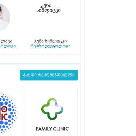
ულავა
ჯუნა ზიმლიცკი
ტოლოგი
რეპროდუქტოლოგი
გახდი რეკომენდებული