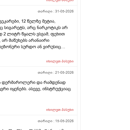
თარიღი :
31-05-2026
ვეკარები, 12 წელზე მეტია,
ც სიგარეტს, არც ნარკოტიკს არ
დ 2 ლიტრ წყალს ვსვამ, ფეხით
 არ მაწუხებს არანაირი
 სეზონური სურდო ან ვირუსიც
ი; იშვიათად, რომ ამ დროს რაიმე
ებით 77 კგ, ჭარბი წონა
იხილეთ
პასუხი
ებია. მაინტერესებს:
ვჭამ, ერთ ჭამაზე ნებისმიერ ხილს
თარიღი :
21-05-2026
, შეიძლება დღის განმავლობაში 2
ლი და დერმაროლერი და რამდენად
ველთვის კარგად ვგრძნობ, თუმცა
რი იყენებს. ასევე, ინსტრუქციაც
ის ხილის ჭამა სასარგებლოა თუ
ეული ძალიან სასარგებლოა, ჯერ
იდი ხანია ვგრძნობ. 2.ინტერნეტში
იხილეთ
პასუხი
ვის, დღეში 3-4 ჭიქა ყავა
ეიცავს, კოფეინი შეიძლება
თარიღი :
15-05-2026
სასარგებლოა, რატომ იწვევს
ყავის გარეშე; მე,ხილ-