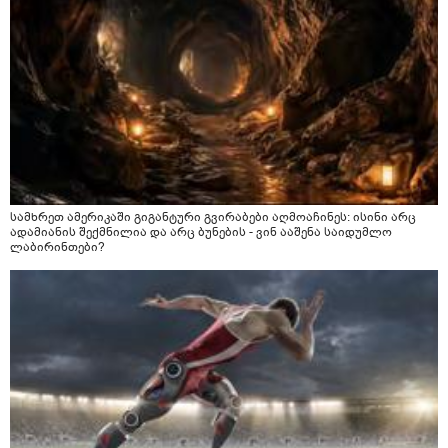
სამხრეთ ამერიკაში გიგანტური გვირაბები აღმოაჩინეს: ისინი არც
ადამიანის შექმნილია და არც ბუნების - ვინ ააშენა საიდუმლო
ლაბირინთები?