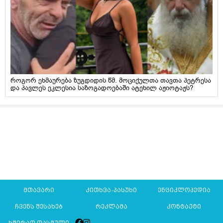
როგორ ეხმაურება ზუგდიდის წმ. მოციქულთა თავთა პეტრესა
და პავლეს ეკლესია საზოგადოებაში ატეხილ აჟიოტაჟს?
მთავარი
კითხვა-პასუხი
ენციკლოპედია
ჩვენს შესახებ
რეკლამა
კონტაქტი