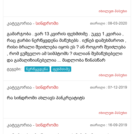
იღლიებში და ფეხებზე,ფეხები თითქოს მეწვისო და
გადამიღია, პანდემიის გამო არვარ თბილისში. რისი
კიდე სიცხე 37 ხან 1 და 2ზეც ასულა ფილტვებზე
იხილეთ
პასუხი
ბრალი შეიძლება იყოს და აუცილებელია ექიმთან
გავეშუქე არაფერი გჭირსო ოჯახის ექიმა მითხრა
მისვლა? იმდენად საშინელი შეგრძნებაა ეს ჰაერის
ვირუსის მერე იცის 1 თვე სისუსტეო მარა 3ე თვეა უკვე
კატეგორია -
სინდრომი
თარიღი :
08-03-2020
უკმარისობა, მგონია რომ ვიხრჩობი. 20 წლის ვარ.
სუ დაღლილი ვარ ოფლიანობა და + ეგ ტემპერატუაც..
გამარჯობა . ვარ 13 კვირის ფეხმძიმე . უკვე 1 კვირაა ,
კიბო ხო არ მჭირს მაგრად ვნერვიოლობ ვის
რაც ჭარბი ნერწყვდენა მაწუხებს . იქნებ დამეხმაროთ ,
მივმართო ან რა შეიძლება მჭირდეს პ.ს და კიდე აი
რისი ბრალი შეიძლება იყოს ეს ? ან როგორ შეიძლება
წინა მხარეს ძვლები სდააც მთავრდება გულმკერდის
, რომ ვუშველო ამ სიმპტომს ? ძალიან შემაწუხებელი
დაბლა ხელს რო ვუსვავ მაგ ადგილს მტკივა ანუ
და გამაღიზიანებელია ... მადლობა წინასწარ
პანკრეასი სადაც არი მაგის მიდამოებში
ტეგები:
ნერწყვდენა
ფეხმძიმე
იხილეთ
პასუხი
კატეგორია -
სინდრომი
თარიღი :
07-12-2019
რა სინდრომი ახლავს პანკრეატიტს
იხილეთ
პასუხი
კატეგორია -
სინდრომი
თარიღი :
16-09-2019