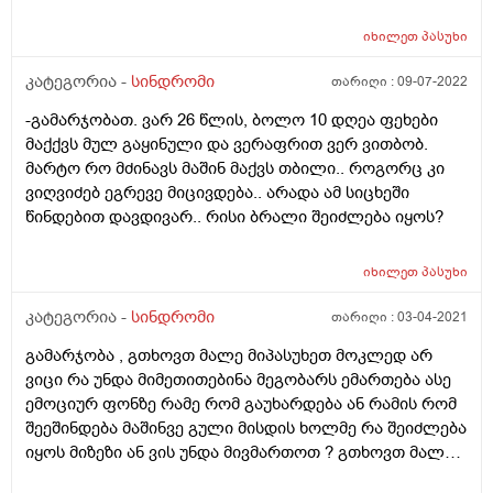
თავის ძველ სახლში ჩამოსვლისას, ხშირად რატომ
იხილეთ
პასუხი
უწევს წნევა და გული ცუდად რატომ უხდება.
მაინტერესებს, ამის მიზეზი შეიძლება თუ არა, რომ
კატეგორია -
სინდრომი
თარიღი :
09-07-2022
ფსიქოლოგიური იყოს ან რა სინდრომია ეს? რით
შეიძლება უშველოს ამ პრობლემას? კარდიოლოგთან,
-გამარჯობათ. ვარ 26 წლის, ბოლო 10 დღეა ფეხები
არითმოლოგთან უკვე იყო და ამ კუთხით რაიმე
მაქქვს მულ გაყინული და ვერაფრით ვერ ვითბობ.
სერიოზული დარღვევა არ აქვს, უთხრეს, შენი ასაკის
მარტო რო მძინავს მაშინ მაქვს თბილი.. როგორც კი
კვალობაზე, საკმაოდ ჯანმრთელი გული გაქვსო;
ვიღვიძებ ეგრევე მიცივდება.. არადა ამ სიცხეში
ქალურზეც იყო, ამ კუთხითაც არ აქვს პრობლემა;
წინდებით დავდივარ.. რისი ბრალი შეიძლება იყოს?
ფეხებზე ვენების გაგანიერება აქვს, მაგრამ ექიმთან
რომ იყო, ძალიან სერიოზულად არ არის საქმე,
იხილეთ
პასუხი
საოპერაციო არ არისო, საკმაოდ კარგ ანგიოლოგთან
იყო, ამჟამად ვენები აღარც ახსენებს თავს; თან
კატეგორია -
სინდრომი
თარიღი :
03-04-2021
მაინცდამაინც გორში ახსენებს თავს გული და არა
გამარჯობა , გთხოვთ მალე მიპასუხეთ მოკლედ არ
თბილისში, დიდ დიღომში. ხომ იცით, დარღვევის
ვიცი რა უნდა მიმეთითებინა მეგობარს ემართება ასე
ზუსტი მიზეზი რომ მაინც დაადგინოს ექიმმა, ესეც
ემოციურ ფონზე რამე რომ გაუხარდება ან რამის რომ
სანატრელი გახდა, უკვე დიდი ხანია; ისიც არ იცის
შეეშინდება მაშინვე გული მისდის ხოლმე რა შეიძლება
ზუსტად, რომელ ექიმს მიმართოს გორის პრობლემაზე.
იყოს მიზეზი ან ვის უნდა მივმართოთ ? გთხოვთ მალე
მიპასუხეთ