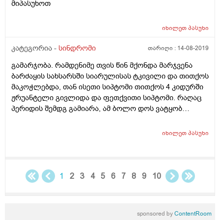
მიპასუხოთ
იხილეთ
პასუხი
კატეგორია -
სინდრომი
თარიღი :
14-08-2019
გამარჯობა. რამდენიმე თვის წინ მქონდა მარჯვენა
ბარძაყის სახსარსში სიარულისას ტკივილი და თითქოს
მაკოჭლებდა, თან ისეთი სიპტომი თითქოს 4 კიდურში
ჟრუანტელი გივლიდა და ფეთქვითი სიპტომი. რაღაც
პერიდის შემდგ გამიარა, ამ ბოლო დოს ვატყობ
თითები დეფორმირდა და შედარებით დაწვრილდა.
ასევე თითქოს დაწვრილდა 4 -ვე კიდური, ხელები
იხილეთ
პასუხი
იდაყვს ქვემოთ და ფეხები მუხლს ქვემოთ.
განსაკუთრებით სესამჩნევია მარჯვენა ქვედა კიდური,
რომელზეც მაქვს დისკომფორტი კუნთის ჩათვლით. რა
შეიძლება იყოს მიზეზი და ვის მივმართო?
1
2
3
4
5
6
7
8
9
10
sponsored by
ContentRoom