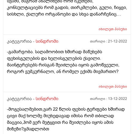
სვამს, მაგრამ ანალიზებს რომ იკეთებს,
კონსულტაციებს რომ გადის, თირკმლები, გული, ჩიყვი,
სისხლი, ქალური ორგანოები და სხვა დანარჩენიც
თითქმის სრულ წესრიგში აქვს; ხერხემლის გარკვეული
პრობლემები აქვს, მგონი მადეფორმირებელი
იხილეთ
პასუხი
სპონდილოზი, თუმცა არც ისეთი, რომ ხშირი
ტკივილები ჰქონდეს ან მოძრაობაში ხელს უშლიდეს.
კატეგორია -
სინდრომი
თარიღი :
21-12-2022
გორში ცხოვრობდა 17 წლიდან, ერთი 9 თვეა,
-გამარჯობა. საღამოობით ხშირად მაწუხებს
თბილისში გადავიდა, მაგრამ ერთი რამ ემართება;
ფეხისგულების და ხელისგულების ქავილი.
როცა თბილისშია, კერძოდ, დიდ დიღომში, წნევები
მაინტერესებს რისგან შეიძლება იყოს გამოწვეული,
საერთოდ არ აქვს, არც იზომავს, გული სრულ
როგორ ვუმკურნალო, ან რომელ ექიმს მივმართო?
წესრიგში აქვს, თავს არ ახსენებს, ყოველ შემთხვევაში,
მარეგულირებელიც კი არ სჭირდება ზოგჯერ; როცა
გორში ჩამოდის, თავის ძველ სახლში, სადაც 30 წელზე
იხილეთ
პასუხი
მეტი იცხოვრა, წნევები ამ სახლში დაეწყო 51 წლიდან,
კატეგორია -
სინდრომი
თარიღი :
13-12-2022
მანამდე არ ჰქონია წნევები, სულ ორი დღით რომ
ჩამოვიდეს გორში, ამ სახლში წნევა ხშირად აუწევს
-მოგესალმებით,ვარ 22 წლის ფეხის ტერფები ხშირად
ხოლმე და გული ცუდად უხდება. ჯერ ის ვერ
ცივი მაქ ხოლმე მიუხედავად იმისა რომ თბილად
დაუდგინეს საერთოდ, წნევები რატომ აქვს, ამის
მაცვია,ჰომ ვერ მეტყვით რა შეიძლება იყოს ამის
უშუალო მიზეზი ვერც ერთმა ექიმმა ვერ უთხრა და
მიზეზი?გმადლობთ
მერე თვითონ ვერ ხვდება, მაინცდამაინც გორში,