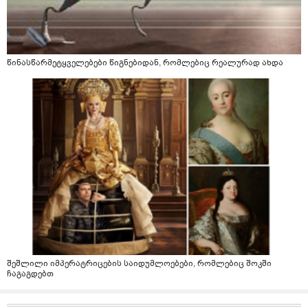
წინასწარმეტყველებები წიგნებიდან, რომლებიც რეალურად ახდა
შეშლილი იმპერატრიცების საიდუმლოებები, რომლებიც შოკში
ჩაგაგდებთ