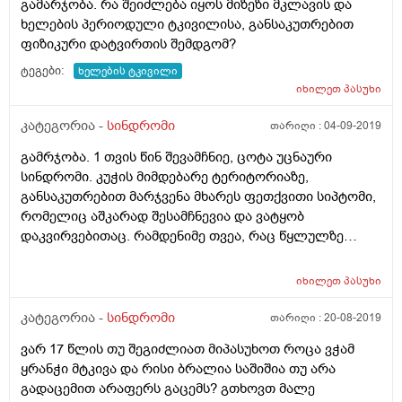
გამარჯობა. რა შეიძლება იყოს მიზეზი მკლავის და
ხელების პერიოდული ტკივილისა, განსაკუთრებით
ფიზიკური დატვირთის შემდგომ?
ტეგები:
ხელების ტკივილი
იხილეთ
პასუხი
კატეგორია -
სინდრომი
თარიღი :
04-09-2019
გამრჯობა. 1 თვის წინ შევამჩნიე, ცოტა უცნაური
სინდრომი. კუჭის მიმდებარე ტერიტორიაზე,
განსაკუთრებით მარჯვენა მხარეს ფეთქვითი სიპტომი,
რომელიც აშკარად შესამჩნევია და ვატყობ
დაკვირვებითაც. რამდენიმე თვეა, რაც წყლულზე
მკურნალობა დავასრულე, წლების წინ ოპერაციაც
გაკეთებული მაქვს. შესაძლოა წყლული იყოს კავშირში
იხილეთ
პასუხი
თუ ვინმე სხვას მივმართო?
კატეგორია -
სინდრომი
თარიღი :
20-08-2019
ვარ 17 წლის თუ შეგიძლიათ მიპასუხოთ როცა ვჭამ
ყრანჭი მტკივა და რისი ბრალია საშიშია თუ არა
გადაცემით არაფერს გაცემს? გთხოვთ მალე