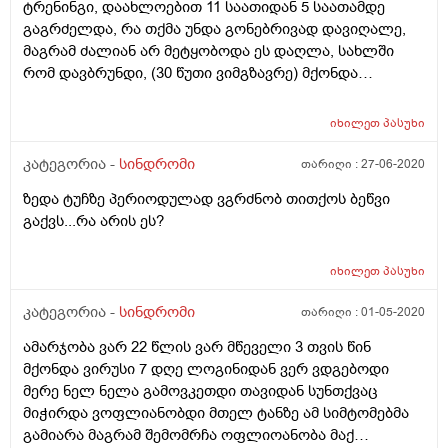
ტრენინგი, დაახლოებით 11 საათიდან 5 საათამდე
გაგრძელდა, რა თქმა უნდა გონებრივად დავიღალე,
მაგრამ ძალიან არ მეტყობოდა ეს დაღლა, სახლში
რომ დავბრუნდი, (30 წუთი ვიმგზავრე) მქონდა
უჰაერობა, ყელში თითქოს რაღაც გამეჩხირა,
მომენტებში მეწყებოდა პანიკა და მეგონა
იხილეთ
პასუხი
გავიგუდებოდი, ვერ ვსუნთქავდი კარგად . ამას
დაემატა თავში გაბრუების შეგრძნება, ზეწოლა გულ-
კატეგორია -
სინდრომი
თარიღი :
27-06-2020
მკერდზე, გეგონება ძალიან მძიმე რაღაც გაწევსო.
ზედა ტუჩზე პერიოდულად ვგრძნობ თითქოს ბეწვი
გამისინჯეს წნევა ელექტრო აპარატით 114/78 ზე
გაქვს...რა არის ეს?
მქონდა, ძალიან ცუდად ვგრძნობდი თავს, ცოტახანში
ჩვეულებრივი ვერცხლისწყლიანი აპარატითაც
გამისინჯეს და იგივენაირად 115/80 ზე იყო.
იხილეთ
პასუხი
მაინტერესებს გადაღლას შეეძლო ამ სიფტომების
კატეგორია -
სინდრომი
თარიღი :
01-05-2020
გამოწვევა? ჰაერის უკმარისობა და გაგუდვის
შეგრძნება ხშირად მაქვს, 1 წლის წინ ამის გამო მივედი
ამარჯობა ვარ 22 წლის ვარ მწეველი 3 თვის წინ
ექიმთან, გადავიღე ექო გულზე, მომისმინეს
მქონდა ვირუსი 7 დღე ლოგინიდან ვერ ვდგებოდი
ფილტვებზე მითხრეს მშვენივრად სუნთქავო,
მერე ნელ ნელა გამოვკეთდი თავიდან სუნთქვაც
გამისინჯეს სატურაცია ეგეც ნორმაში მქონდა, ჩიყვი
მიჭირდა ვოფლიანობდი მთელ ტანზე ამ სიმტომებმა
არ მაქვს. გულზე მაქვს მიტრალური სარქველის
გამიარა მაგრამ შემომრჩა ოფლიოანობა მაქ
პროლაფსი, რეგურგიტაციით +1 ამდე, ეხო აღარ