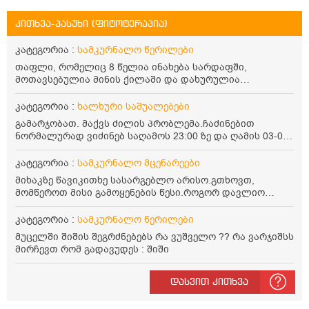
კითხვა-პასუხი (ფიტოტერაპია)
კატეგორია :
სამკურნალო წერილები
თაფლი, რომელიც 8 წელია ინახება სარდაფში,
მოთავსებულია მინის ქილაში და დახურულია
პლასტმასის სახურავით. ექნება თუ არა შენარჩუნებული
სასარგებლო თვისებები და შეიძლება თუ არა მისი
კატეგორია :
ხალხური საშუალებები
მირთმევა? გმადლობთ.
გამარჯობათ. მაქვს ძილის პრობლემა.ჩაძინებით
ნორმალურად ვიძინებ საღამოს 23:00 ზე და ღამის 03-00
ან 04:00 საათზე მეღვიძება და მერე ვერ ვიძინებ
ვერაფრით.რამე ხალხური საშუალება თუ არის ამ
კატეგორია :
სამკურნალო მცენარეები
პრობლემის მოსაგვარებლად
მიხაკზე წავიკითხე სასარგებლო არისო.გთხოვთ,
მომწეროთ მისი გამოყენების წესი.როგორ დავლიო
მიხაკის ჩაი. ასევე მაინტერესებს ლეიკოციტები მაქვს
ოდნავ დაბალი და წავიკითხე ლეიკოციტების დონეს
კატეგორია :
სამკურნალო წერილები
მაღლა წევსო და ასეა?
მუცელში შიშის შეგრძნებებს რა ვუშველო ?? რა ვარჯიშსს
მირჩევთ რომ გადავუდეს : შიში
დასვით კითხვა