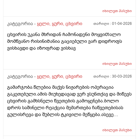
ვწვდები ცოტა შიგნით,მთლიანად კრუგში
მტკივა,საწმენს ყვითელი ფერის ნადები მოყვებოდა
იხილეთ
პასუხი
და ძაან მტკიოდა შეხებისას,სმენა დაქვეითებული არ
მაქვს,არც გამონადენი მაქვს,აქ წავიკითხე რაღაც და
კატეგორია -
ყელი, ყური, ცხვირი
თარიღი :
01-04-2026
სიმსივნეო და რაღაცეები ეწერა,უეცარი
ცხვირის უკანა მხრიდან Ჩამონადენი მოყვიᲗალო
ტკივილიო,არვიცი უეცრად ამრკივდა თუ აქამდეც
მომწვანო რისინიᲨანია გაციებული ვარ დიდროფს
მტკიოდა,მაგრამ საწმენდის შეხევისას ძაან
ვისხავდი და იზოფრად ვისხავ
მეტკინა,ცოტა ვიწვალე და გაღიზიანდა,მაქვს
საბავშვო ოტიპაკსი და ის ჩავიწვეთე ორი
წვეთი,თითოქს მიკლო მაგრამ ნერწყვის ყლაპვისას
იხილეთ
პასუხი
მაინც რაეაცნაირად ვგრძმობ ტკივილს,ხელით
კატეგორია -
ყელი, ყური, ცხვირი
თარიღი :
30-03-2026
შეხებისას გარედან არ მტკივა,ვაბრალებ
გაციებას,დილით ტანი დავიბანე და მერე რამოდენიმე
გამარჯობა.წლებია მაქვს ნიჟარების ოპერაცია
დღე მოვყევი სიცივეში,ვგრძნობდი რომ თავი
გაკეთებული.ამის მიუხედავად ვერ ვსუნთქავ და მიწევს
მიცივდებოდა,მოკლედ ექიმთან ვერ მივდივარ
ცხვირის გამხსნელი წვეთების გამოყენება.ბოლო
ჯერჯერობით სამსახურის გამო და თუ არ მოიმატა
დროს საშინელი რეაქცია მემართება ჩაწვეთებისას
ტკივილმა როგორ შეიძლევა რო მოვიქცე ტას
გულისრევა და შუბლის ტკივილი მეწყება.ასევე
მირჩევთ?
ხშირად მიჩირქდება ცხვირის სასუნთქი მილები და
ანტიბიოტიკი მჭირდება.ეს სავარაუდოდ ცხვირის
იხილეთ
პასუხი
წვეთების შედეგია და რა შეიძლება გავაკეთო მის