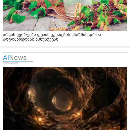
არყის კვირტები ფეხის კუნთების სპაზმის დროს
მდგომარეობას ამსუბუქებს