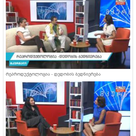
რეპროდუქტოლოგია - დედობის ბედნიერება