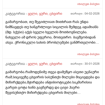
სუნთქვის კონტროლით და სწორად წამოწოლით
იხილეთ
პასუხი
გავაკონტროლო და მალევე მივლის. ეხლა ღამ
ღამობით ცოტა მაწუხებს ხოლმე მაგრამ ჩავახველებ
კატეგორია -
ყელი, ყური, ცხვირი
თარიღი :
04-02-2026
და მივლის. ესეთი კითხვა მაქვს. ასთმის შემთხვევაში
გამარჯობათ, თუ შეგიძლიათ მითხრათ რას უნდა
რამდენად აუცილებელია რამის მიღება
ნიშნავდეს თუ ხანგრძლივი სიცილის შემდეგ ადამიანს
სისტემატიურად? თუნდაც ინჰალერის? ანუ თუკი
(მდ. სქესი) აქვს სველი ხველის მოთხოვნილება.
შემიძლია ამის ატანა მკურნალობა რამდენად
ნახველი ამ დროს უფეროა, მოთეთრო. ბავშვობიდან
აუცილებელია? ის კი ვიცი რო არ იკურნება! თქვენ რას
ასეა. ქრონიკული სახის პრობლემები ჯანმრთელობის
მირჩევთ? როგორ უნდა მოვიქცე? მადლობა წინასწარ
მხრივ არ აქვს (პოლიპები ცხვირის/ფილტვები/
ბრონქები) აქვს უბრალოდ ტონზილები, რომლებიც
იხილეთ
პასუხი
როგორც ასეთი, მხოლოდ ვირუსის დროს არის
ჩირქიანი, როცა მწვავედ მიდის ვირუსი და გლანდები
კატეგორია -
ყელი, ყური, ცხვირი
თარიღი :
30-01-2026
სივდება, იმ შემთხვევაში. და ასევე მაინტერესებს,
გამარჯობა.რამოდენიმე თვეა დამეწყო ასეთი უცნაური
როდის არის სამკურნალო_სამედიცინო მიზნით
რამ,სიცივეზე ცხვირის სასუნთქი მილები მიცივდება და
ცხვირი საოპერაციო გამრუდებისას და კიდევ,
მიჩირქდება,მჭირდება ანტიბიოტიკები.საკმარისია
გლანდებზე როდისაა ამოჭრის ჩვენება? დიდი
გარეთ ცოტა ხანს გავჩერდე და ცივი ჰაერი
მადლობა!
შევისუნთქო მიჩირქდება ცხვირის მილები
სასამდე,ყელსა და ყურებზე გადადის ტკივილი,მიწევს
სიცხე 37,3 მდე.ეს არ არის გრიპის მაგვარი
იხილეთ
პასუხი