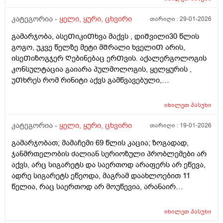
გაციება,ჩირქდება,საშინელი ტკივილი,წვა
მაქვს,ზოგჯერ სისხლის ჩამონადენიც.რა შეიძლება
კატეგორია -
ყელი, ყური, ცხვირი
თარიღი :
29-01-2026
იყოს ეს და როგორ შეიძლება ეს პრობლემა
გამარჯობა, ასეᲗიკიᲗხვა მაქვს , დიᲨვილი30 წლის
მოვაგვარო.გმადლობთ.
გოგო, უკვე წელზე მეტი მᲨრალი ხველიᲗ არის,
ისეᲗიზოგჯერ Ღებინებაც ერᲗვის. აქალერგოლოგის
კონსულტაცია გაიარა პულმოლოგის, ყელყურის ,
უᲗხრეს რომ რინიტი აქვს გამწვავებული,
მკყრნალობასმაინც Შედეგი არ ჰქონდა,
წავიდაᲗურქეᲗᲨი. იქაცგადაᲦებული იქნა ფილტვის
იხილეთ
პასუხი
მრტ, ფიილვი და ალერგიები გამორიცხეს,
იქაცწავიდნენ ყელ ყურიას პრობლემიᲗ. 1 კვირაა
კატეგორია -
ყელი, ყური, ცხვირი
თარიღი :
19-01-2026
გადის მკურნალობას მაგრამ ჯერ Შედეგი არ აქვს, რა
გამარჯობათ; მამაჩემი 69 წლის კაცია; ზოგადად,
ᲨეიᲫლება გაკეᲗდეს უკვე აᲦარ ვიციᲗ, სად და ვის
ჯანმრთელობის ძალიან სერიოზული პრობლემები არ
მივმარᲗოდ. Ძგიდეც გამრუდებული აქვს და
აქვს, არც სიგარეტს და საერთოდ არაფერს არ ეწევა,
საოპერაციო. ᲨეიᲫლებამარᲗლა ყელ ყურის
ადრე სიგარეტს ეწეოდა, მაგრამ დაახლოებით 11
პრობლებიდან მოდიოდეს ასეᲗი ᲨეუᲩერებელი
წელია, რაც საერთოდ არ მოუწევია, არანაირ
ხველა? რომ არანაირ მკურნალობას არ
ნარკოტიკს საერთოდ არ ეკარება, არც არასდროს არ
ექვემენდებარებოდეს?
გაჰკარებია, სპირტიან სასმელსაც იშვიათად სვამს და
იხილეთ
პასუხი
იშვიათად სვამდა, ძირითადად სადღესასწაულო