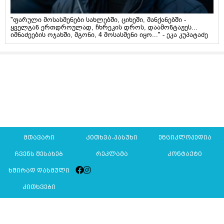
"ფარული მოსასმენები სახლებში, ციხეში, მანქანებში -
ყველგან ერთდროულად, ჩხრეკის დროს, დაამონტაჟეს...
იმნაძეების ოჯახში, მგონი, 4 მოსასმენი იყო..." - ეკა კუპატაძე
მთავარი
კითხვა-პასუხი
ენციკლოპედია
ჩვენს შესახებ
რეკლამა
კონტაქტი
ხშირად დასმული
კითხვები
Mkurnali.ge © 2016 ყველა უფლება დაცულია
მასალების გადაბეჭდვა/რეპროდუცირება აკრძალულია,
იხილეთ
მასალის გამოყენების პირობები