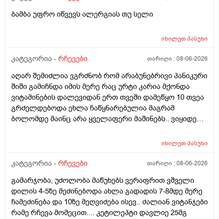
ბამბა უფრო იწვევს ალერგიას თუ სელი
იხილეთ
პასუხი
კატეგორია -
რჩევები
თარიღი :
08-06-2026
აღარ შემიძლია ვგრძნობ რომ არაბუნებრივი პანიკური
შიში გამიჩნდა იმის მერე რაც ურტი კარია მქონდა
ვიტამინების დალევიდან ერთ თვეში დამეწყო 10 თვეა
გრძელდებოდა ეხლა ჩაწყნარებულია მაგრამ
ბოლომდე მაინც არა ყველაფერი მაშინებს.. ვიყიდე
ტობი კრემის სახისა და ტანის გელი მაგრამ მეშინია
გამოყენება პატარა ადგილას რო ბცადო
იხილეთ
პასუხი
ალერგოულინთუ ვა4 სელზე რაც მე არვიცო ვარ თუ
არა.მაშონ ანაფილაქსია ხომ არ მექმება?
კატეგორია -
რჩევები
თარიღი :
08-06-2026
ამხელა.ფასო მიბეცო წვალებით და ვერ ვბედავ
გამარჯობა, უძოლობა მაწუხებს ვერაფრით ვშველი
ცუდათ ვხდებინშოშოსგან მარტო მაშინებს ეს
დილის 4-5ზე მეძინებოდა ახლა გადადის 7-8მდე მერე
ონტელექტოც ანაფილაქსიას ახსენებს სულ დამამე
ჩამეძინება და 10ზე მეღვიძება ისევ.. ძალიან ვიტანჯები
როზა
რამე რჩევა მომეცით.... კეტილეპტი დავლიე 25მგ