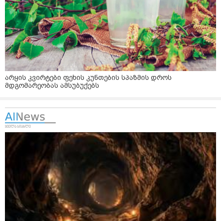
არყის კვირტები ფეხის კუნთების სპაზმის დროს
მდგომარეობას ამსუბუქებს