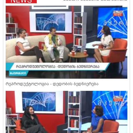
რეპროდუქტოლოგია - დედობის ბედნიერება