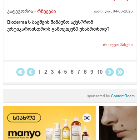
დაბანა რა არის და ოსოც ასე ღმომოხდა.ხელებზე და
კატეგორია -
რჩევები
თარიღი :
04-06-2026
ტამზე არვარ ასე.წყლოთაც კი ჩიმი წვაც მაქ აქა ოქ
სახეზე წამოერად.ბუნჩენსაც ბავშობიდან ვხმარობ
Bioderma ს ბავშვის შამპუნო აქვს?რომ
ურტიკაროისდროს გამოვიყენ9 უსაბრთხოდ?
იხილეთ
პასუხი
1
2
3
4
5
6
7
8
9
10
sponsored by
ContentRoom