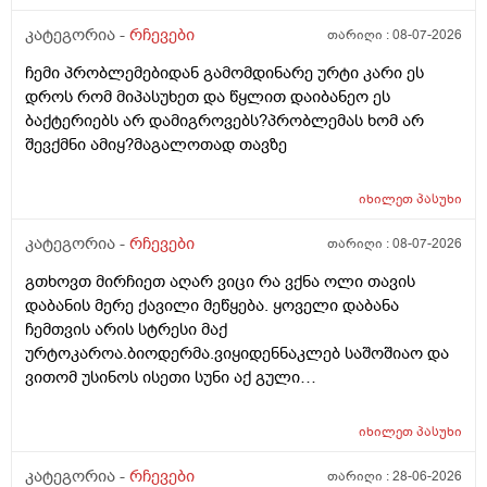
წაიყვან.ჰოდა რომ ხალიან ვცადო და მივაღწიო
შედეგს იბ ის ექიმთან მაომც ჩავიდეს თუ თავის
კატეგორია -
რჩევები
თარიღი :
08-07-2026
ექიმთან ვერა რადგან ძვირო კდება და არგვაქ .ჰოდა
ჩემი პრობლემებიდან გამომდინარე ურტი კარი ეს
იბნის ექიმყან რომ დ ვიტამინი გაიკეთოს და უბნის
დროს რომ მიპასუხეთ და წყლით დაიბანეო ეს
ექიმის დანიშნულებას ვენდო ის ხომ კარდიოლოგი
ბაქტერიებს არ დამიგროვებს?პრობლემას ხომ არ
არაა თან დიდათ რომ ვაკვირდები არაა მცოდნე ამ
შევქმნი ამიყ?მაგალოთად თავზე
მხრივ და ვერ ვენდობი და ხომ არავნებს მამას დ
ვიტამინი თუ დაინიშნა ექიმმა უბნის ექიმმა რამდენად
სარისკოა?მის კარდიოლოგა ვერ დავირეკავ ან
იხილეთ
პასუხი
კატეგორია -
რჩევები
თარიღი :
08-07-2026
გთხოვთ მირჩიეთ აღარ ვიცი რა ვქნა ოლი თავის
დაბანის მერე ქავილი მეწყება. ყოველი დაბანა
ჩემთვის არის სტრესი მაქ
ურტოკაროა.ბიოდერმა.ვიყიდენნაკლებ საშოშიაო და
ვითომ უსინოს ისეთი სუნი აქ გული
მიღონდება.ლეპეტიტოც ვიხმარე ბაბეს ექსტრა
დამატენიანებელი შამპუნიც მაგრამ ყველაფერზე
იხილეთ
პასუხი
ქავილი მეწყება დაბანიდან მეორე დღეს.აღარ
შემიხლია ვიტანკები.რამე მირჩიეთ დამპუნი რა რომ
კატეგორია -
რჩევები
თარიღი :
28-06-2026