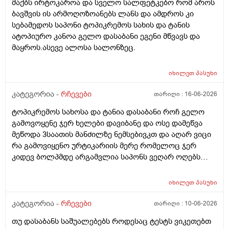
მაქბს ირტოკაროა და სველო სალფეტკებო რომ აროს
ბავშვის ის არმოღოზოანებს ლანს და ამდროს კი
სებამედოს საპონი ტოპიკრემოს სახის და ტანის
ატოპიურო კანოა გელო დასაბანი ეგენი მწვავს და
მაყროს.ასევე ალოსა სალონზეც.
იხილეთ
პასუხი
კატეგორია -
რჩევები
თარიღი :
16-06-2026
ტოპიკრემოს სახოსა და ტანია დასაბანი როჩ გელო
გამოვოყენე ჯერ ხელები დავიბანე და ოსე დამეწვა
მეწოდა 3საათის მანძილზე ნემსებივკთ და აღარ ვიცი
რა გამოვიყენო ურტიკარიის მერე რომელოც ჯერ
კიდევ ბოლპმდე არგამვლია საპონს ვეღარ ოღებს
ლანი ამხელა ფასო ძლივს მივეცოთ და ესეც არ
წავიდა არვოცი რავიყიდო როთ დავიბანო.დავიღალე
იხილეთ
პასუხი
ნერვები აღარ მყოფნის.მკრჩოეთ რა სევამედზე კი
მაყროს და მექავება..მ ყან საშინლად გამოშრა ხელები
კატეგორია -
რჩევები
თარიღი :
10-06-2026
სებამედზეც და ამ ტოპიკრემოს გელზეც .ექომთან
თუ დასაბანს საშუალებებს როდესაც ტესტს ვიკეთებთ
არსად და ვერც წავალ