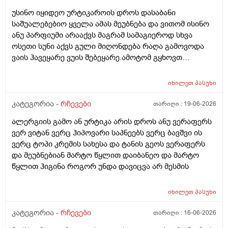
სუნიც ქონდეს ცოტა ნორმალურო და არ
უსინო იყიდეო ურტიკაროის დროს დასაბანი
ამექავოს.ბიბხიანოს შამპუნი რომ ვიყიდო ბაბეზ3
საშუალებებიო ყველა ამას მეუბნება და ვითომ ისინო
უარესი ხომ არარის?მხოლპდ ბიბცოანის საპობს იტანს
ანუ პარფიუმი არააქვს მაგრამ სამაგიეროდ სხვა
ტანოს კანი მაგრამ შამპუნი აოხმაროა და ასე მგონია
ოსეთი სუნი აქვს გული მიღონდება რაღა გამოვოდა
ბაბე იფრო ნახია და თუ ბაბე მახლევს ქავილს ბიბჩენი
ვაის ჰავეყარე ვუის შებეყარე.ამოტომ გყხოვთ
იგრო მომცემს?სავატაუდოთ სიმშრალისგან მექავება
მომწერეთ მე ახლა ვხმარობ ბაბეა ექსტრა
რადგან დაბანის მეორე დღეს მეწყება ქავილი.ან თუ
დამატენიანებელ შამპუნს თაფლით რომ აროს იმას და
ბინჩენი უკეთესია რონელი?სხვადასხვა აქვს ბუბჩენს
იხილეთ
პასუხი
მაგას იფრო რბილი დამცოტა სილფატი აქვს თუ
ბუბჩენის შამპუნი რომ ვიყიდო იმად?
კატეგორია -
რჩევები
თარიღი :
19-06-2026
ალერგიის გამო ან ურტიკა არის დროს ანუ ვერაფერს
ვერ ვიტან ვერც ჰიპოვარი საპნეებს ვერც ბავშვი ის
ვერც ტოპი კრემის სახესა და ტანის გეოს ვერაფერს
და მეუბნებიან მარტო წყლით დაიბანეო და მარტო
წყლით ჰიგინა როგორ უნდა დავიცვა არ მესმის
იხილეთ
პასუხი
კატეგორია -
რჩევები
თარიღი :
16-06-2026