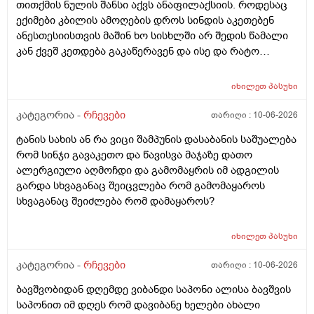
თითქმის ნულის შანსი აქვს ანაფილაქსიის. როდესაც
ექიმები კბილის ამოღების დროს სინდის აკეთებენ
ანესთესიისთვის მაშინ ხო სისხლში არ შედის წამალი
კან ქვეშ კეთდება გაკაწერავენ და ისე და რატო
ეუბნებიან ხოლმე თავბრო ხო არდაგეხვაო? როგორ
ახარო რატომ იკითხებიან თუ ანა ფილოქსიოზე არ
იხილეთ
პასუხი
ფიქრობენ? დათმობად ადგილობრივად შეიძლება
გამონაყარი გაჩნდე რატო არიან მზად ყოფნაში გუშინ
კატეგორია -
რჩევები
თარიღი :
10-06-2026
შეიცვლება თავბრუ დაეხვეწეს და ან კიდევ უარესი
ტანის სახის ან რა ვიცი შამპუნის დასაბანის საშუალება
რატო არ აკეთებენ ამ სინდს ყველგან და რატომ
რომ სინჯი გავაკეთო და წავისვა მაჯაზე დათო
მაინცდამაინც სპეციალურ კლინიკებში რატომ ეს
ალერგიული აღმოჩდი და გამომაყრის იმ ადგილის
შენიათ
გარდა სხვაგანაც შეიცვლება რომ გამომაყაროს
სხვაგანაც შეიძლება რომ დამაყაროს?
იხილეთ
პასუხი
კატეგორია -
რჩევები
თარიღი :
10-06-2026
ბავშვობიდან დღემდე ვიბანდი საპონი ალისა ბავშვის
საპონით იმ დღეს რომ დავიბანე ხელები ახალი