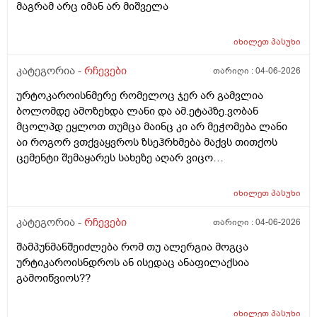
მაგრამ არც იმან არ მიშველა
იხილეთ
პასუხი
კატეგორია -
რჩევები
თარიღი :
04-06-2026
ურტოკაროისნმერე რომელოც ჯერ არ გამვლია
ბოლომდე ამოზეხდა ლანი და ამ.ეტაპზე.ვობან
მცოლპდ ეყლოთ თუმცა მაინც კი არ მეჭომება ლანი
აი როგორ ვთქვაყვროს ზსეჰრხმება მაქვს თითქოს
ცემენტი შემაყარეს სახეზე აღარ ვიცო
რავქნა.დავიღალე ამდენ ექსპერომენტებშო და
წვალებაშო..სულ ბავშობიდან დღემდე ალისა საპონს
იხილეთ
პასუხი
ბხმარობდო მშვენივრად და რაც სირბელო გაამძაფრწ
2036წელს.ვეღარ ბხმღობ.მცპლპდნეყალოც კი ესეთ
კატეგორია -
რჩევები
თარიღი :
04-06-2026
შეჰრძნებას მაძლევს და ასე მგონია ვერანაირი
შამპუნმანშეიძლება რომ თუ ალერგია მოგცა
დამატენოანებელო ვერ მშველოს.პოროს დაბანოს
ურტიკაროისნდროს ან ისედაც ანაფილაქსია
მერე 4ჯერ ვისმევ პატარა პატარა შიალედებში
გამოიწვიოს??
ბიბჩენის დამცავ გვირილოს კრემს პანთენოლოთ რომ
ლანმა ცოტა მაონც სული მოითქვამს ზტრესოა დაბანა
უკბე არადა ჭიჭყიანია ხომ არ ვივლი.ჯერ წულოთ
იხილეთ
პასუხი