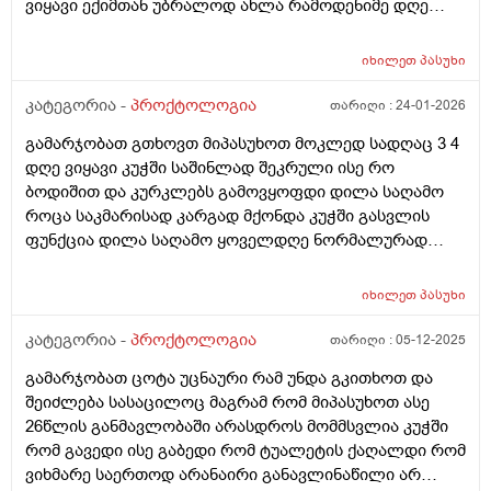
ვიყავი ექიმთან უბრალოდ ახლა რამოდენიმე დღე
შეკრული ვიყავი კუჭშიდა დიდი ალბათობით
გამიღიზიანა და კუჭში გასვლის შემდეგ დილა საღამო
იხილეთ
პასუხი
რომ გავიკეთო ხომ შეიიძლება
კატეგორია -
პროქტოლოგია
თარიღი :
24-01-2026
გამარჯობათ გთხოვთ მიპასუხოთ მოკლედ სადღაც 3 4
დღე ვიყავი კუჭში საშინლად შეკრული ისე რო
ბოდიშით და კურკლებს გამოვყოფდი დილა საღამო
როცა საკმარისად კარგად მქონდა კუჭში გასვლის
ფუნქცია დილა საღამო ყოველდღე ნორმალურად
გავდიოდი და ესე რომ დამემართა დავლიე ყაბზობის
საწინაღმდეგო წამალი დაარ მიშველა შემდეგ დავლიე
იხილეთ
პასუხი
და ახლაც ვსვავ 7 დღეა ულტრაბიოტიკის ფხვნნილლს
და მომიწესრიგა შედარებიით უბრალოდ ის არის რომ
კატეგორია -
პროქტოლოგია
თარიღი :
05-12-2025
კუჭშირომ გავედი ერთი განავალი შავი მომეჩვენა თუ
გამარჯობათ ცოტა უცნაური რამ უნდა გკითხოთ და
ყავისფერში იყო შერეული და მეორე ყვითელი ..
შეიძლება სასაცილოც მაგრამ რომ მიპასუხოთ ასე
ნახშირის აბებიარ დამილევია რო შავი ფერი მიეცა და
26წლის განმავლობაში არასდროს მომმსვლია კუჭში
არც სისხლიანი არმაქვს განავალი ეს ალბად დიდხანს
რომ გავედი ისე გაბედი რომ ტუალეტის ქაღალდი რომ
შეკრულობის ბრალია თუ ვიტამინს რომელსაც ვიღებ
ვიხმარე საერთოდ არანაირი განავლინაწილი არ
მულტივიტაკინებს ამვილაბისას რომელიც ასევე შავი