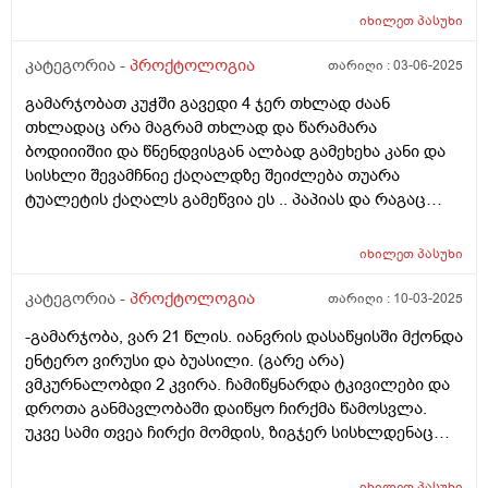
იმიტომ რომ ხანდახან დილას გულის რევის
როგორ უნდა მოიქცეს ,რა შეიძლება იხმაროს
იხილეთ
პასუხი
შეგრძნებაც მაქვს ცოტათი და დილას უფრო შეტევები
მუცლის ვიდრე დღის განმავლობაში და ზოგადად
კატეგორია -
პროქტოლოგია
თარიღი :
03-06-2025
ხილს არ ვჭამ და ჯანსაღად ეს შეიძლება იყოს ამის
თავი რაც ვნახე სიმპტომები ნაწლავის კიბოს გავდა და
გამარჯობათ კუჭში გავედი 4 ჯერ თხლად ძაან
შევშფოთდი 17 ის ეხლა გავხდი და ისეთს არ ვჭამ
თხლადაც არა მაგრამ თხლად და წარამარა
არაფერს ასე რომ ვიყო
ბოდიიიშიი და წნენდვისგან ალბად გამეხეხა კანი და
სისხლი შევამჩნიე ქაღალდზე შეიძლება თუარა
ტუალეტის ქაღალს გამეწვია ეს .. პაპიას და რაგაც
რბილი ტუალეტების ქაღალდებუ რომ იყიდება
ეგენიარა მეორეენაირი მაგას ვხმარობ .ასევე
იხილეთ
პასუხი
მაინტერესებს რომელი საკვები არ შეიძლება
ბუასილის დროს მწარის და მჟავის გარდა .და რომელი
კატეგორია -
პროქტოლოგია
თარიღი :
10-03-2025
შეიძლება ვარ 25წლისბიჭი.
-გამარჯობა, ვარ 21 წლის. იანვრის დასაწყისში მქონდა
ენტერო ვირუსი და ბუასილი. (გარე არა)
ვმკურნალობდი 2 კვირა. ჩამიწყნარდა ტკივილები და
დროთა განმავლობაში დაიწყო ჩირქმა წამოსვლა.
უკვე სამი თვეა ჩირქი მომდის, ზიგჯერ სისხლდენაც
მაქვს კუჭში გასვლის დროს და განსაკუთრებით თავის
დატვირთვის დროს. ექიმთან არ მივსულვარ.
იხილეთ
პასუხი