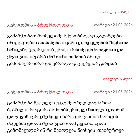
არ მაძინებს თან თითქოს მოშარდვა მინდა თან
შებერილობაა რომელიც მაწუხებს და მისველდება
იხილეთ
პასუხი
საჯდომი მსგავსი შეგრძნებების შემდეგ და ტუალეჩი
რო დავჯდები ვერაფერს ვშვები მაქვს კიდევ. •
კატეგორია -
პროქტოლოგია
თარიღი :
21-09-2025
მოულოდნელი „ბუყბუყი“ მუცელში; • ტუალეტზე
გამარჯობათ რომელიმე სქესობრივად გადამდები
წასვლისას შეგრძნება, რომ ბოლომდე ვერ
ინფექციებიი აიასახება თუარა დუნდულების შიგნითა
ვცარიელდებისავით. • ჭინთების შემდეგ ხშირად
ნაწილზე (გვერდითა კანზე ) რაიმე გამონაყრით და
მინდება ბევრი შარდვა შემდეგ მიღიზიანდება და წვა
ქავილით თუ არა მაშ რისი ნიშანია ან თუ
მიჩნდება. • მუცელი ხმაურობს ხშირად ხან მარცხენა
გამონაყარიარა და უბრალოდ გექავება გარეთა
მხარეს ხან მარჯვენა თითქოს რაღაც უჭირს. • ბოლო
ნაწილი
ორი დღე მქონდა მოთეთრო განავალი შერეული,
შემდეგ ჩვეულებრივად გახდა ხილის ჭამის შემდეგ •
იხილეთ
პასუხი
ზოგჯერ ჰაერის ჩასუნთქვისას მუცელში დაჭიმულობის
კატეგორია -
პროქტოლოგია
თარიღი :
21-06-2025
შეგრძნება და მოშარდვის. • მადა ქრება როცა ასე ვარ
თუმცა როცა დაწყნარდება სიმპტომები რასაც არ ვჭამ,
გამარჯობა,მეუღლეს უკვე მეორედ დაემართა
ორგანიზმი იმის აღდგენას მთხოვს და როცა ავღადგენ
ბუასილი, როგორც ამბობს ერთელ წითელი ღვინის
და კარგად შევჭამ შემდეგ ისევ მეწყება თითქოს
დალევის მერე,შემდეგ მწარე და ღორის ხორცის
მატრიცაში ვარ და ჩემსთავს ვუჩალიჩებ და იქნებ
მიღების დროს.შეიძლება რომ კვებით იყოს
დამეხმაროთ მადლობა დიდი წინასწარ, ვფიქრობ,
გამოწვეული? ან რა შეიძლება წაისვას ,თეიმუროვი
შესაძლოა ნაწლავის ან ნაღვლის პრობლემა იყოს
მომცეს აფთიაქში და კი შველის იმ პერიოდში.ან