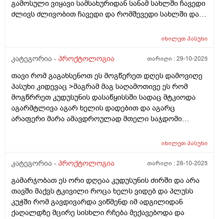
გამოსული ვიყავი სამსახურიდან სანამ სახლში ჩავედი
ძლივს ძლივობით ჩავედი და რომშევედი სახლში და
გავედი კუჭში საკმაოდ მტკივნეული იყო კუჭში გასვლა
მისმერე დამეწყო ტკივილები ვისვამ თურმანიძის
იხილეთ
პასუხი
მალამოს მაგრამ.მგონი წესივრადაც ვერ ვისვამ
ანალურ ხვრელზე იმიტორო მგონი შედეგი არ მაქვს
კატეგორია -
პროქტოლოგია
თარიღი :
29-10-2025
კუჭში ძალიან ძალიან ცოტას გავდივარ და ხშორად
თავი რომ გაგახსენოთ ეს მოგწერეთ დღეს დამოვიღე
გავდივარ 30 წუთში ისევ მინდება და მოენტებში
პასუხი კიდევაც >მაგრამ მაგ საღამოთივე ეს რომ
ოღონდ სულარა როცა ისევ მადგება ბოდიშით და
მოგწრრეთ კუდუსუნის დასაწყისსში სადაც მტკიოდა
განავალი ისევ მტკივდება რომ მაწვება მაგრამ კუჭში
აგარმტლივა აგარ ხელის დადებით და აგარც
გასვლის მერე ტკივილები მიქრება ტკივილი ძააალიან
არაფერი მარა ამავდროულად მთელი საჯდომი
ძლიერიარ არის მაგრამ ვგრძნობ მოკლედ ტკივილს...
მტკიოდა ხოლმე ყრუდ და მომენტალურად წატეხვა
განავალიარ არის სისხლიანი. და რაც მოვყევი სულ
დუნდულებზე და შიგნითა ნაწილში ასევე კუჭში 5 ჯერ
პირველად სამსახურიდან რომ გამოვედი მაშინ
იხილეთ
პასუხი
გავედი ცოტ ცოტა ისე რო თითქოს ვერ ვიმთავრებდი
მომინდა და სანამ სახლამდე ჩავედი ძლივს შევედი და
გასვლას ადრე ვიყავიასე და ახლაც ასე ვარ
კატეგორია -
პროქტოლოგია
თარიღი :
28-10-2025
კუჭში რომ გავედი მტკივნეული იყო თქო ამისმერე
სანთლებს ვიკეთებდი მაგრამ ახლა ბუასილის მაზს
გაგრძელება რამე შუაშია ამასთან რამე
გამარჯობათ ეს ორი დღეაა კუდუსუნის ძირში და არა
ვისვამ თურმანიძის.. რაიმე ძლიერ ანთებას ხომარ
დამიზიანდა???.. არის თუარა ეს ბუასილის
თავში მაქვს ტკივილი როცა ხელს ვიდებ და პლუსს
აქვს ადგილი ცოტახანი რომ დავჯდებიი ან დავწვები
ბრალი..მანამდე სანამ ეს მოხდებოდა ერთი დღით
კუჭში რომ გავდივარდა ვიწმენდ იმ ადგილიდან
და ავდგები ესევე მტკივდება ყრუდ ჩაბანებს დილა
ადრე კუდუსუნი მტკიოდა დარავი... რაშუაშუა ამასთან
ქაღალდზე მცირე სისხლი რჩება მექავებოდა და
საღამო ვაკეთებ და მაზი რომ წავისვი თურმანიძის
თან ანუ როგორ ავხსნაა ბოდიშით დაა (ყვერების)უკან