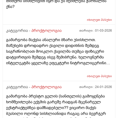
თითქოს სისხლივით იყო და ეს შეიძლება ჭარხალმა
ქნა?
იხილეთ
პასუხი
კატეგორია -
პროქტოლოგია
თარიღი :
01-03-2026
გამარჯობა მაქვსა ანალური ბზარი უსისხლოთ.
მაწუხებს დროდადრო ქავილი დიდიხნის შემდეგ
საგრძნობლათ მოიკლო ქავილმა თუმცა ფიზიკური
დატვირთვის შემდეგ ისევ შემიბრუნა. ხელოვნურმა
ინტელეკტმა ყველაზე ეფეკტური ნიტროგლიცერინის
მალამოაო თუმცა არ იშოვება ქართულ აფთიაქებში
და ზოგადად დიდი სიმწირეა წამლების ამ თემაზე
იხილეთ
პასუხი
ქართულ ბაზარზე. რას მირჩევთ რაიმე ეფეკტური
წამალი თუ იცით ქართულ აფთიაქებში რომ ვიყიდო
კატეგორია -
პროქტოლოგია
თარიღი :
24-01-2026
მადლობა
გამარჯობა პრესტო გელის (სანთელის) გამოყენება
ხომშეიძლება ექჯმის გარეშე რადგან მცენარეულ
ექსტრაქტებზეა დამზადებული?? ვიცირო მაქვს
ბუასილი ოღონდ სისხლიანიდა რაგაც არა ბევრჯერ