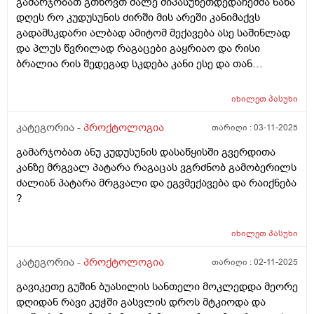
გამარჯობათ გთხოვთ მალე მიპასუხეთდედაჩემმა ნახა
სხვა რაიმის მიმანიშნებელი ხომ არაა .. ასევე
დღეს რო კუდუსუნის ძირში მის არეში კანიმაქვს
დუნდულების ბოლოში დასაწყისში არა ანუ
გადამსკდარი ალბად ამიტომ მექავება ასე საშინლად
კუდუსუნთან არა ბოლოში სადაც ბოდიშით და
და პლუს წვრილად რაგაცები გაყრიაო და რისი
ყვერების პარი იწყება იქ მუდვიმად მიღიზიანდება კანი
ბრალია რის შედეგად სკდება კანი ესე და თან
და გამობურცული მაქ თითქოს თურმანიძე
გამონაყარი რისი ბრალია სინაფლანოს მაზს ვისვამ
რამდენჯერაც წავისვი ჩამიწყნარდა მარა
და მიშველის? ბიჭივარ
მომენტშირომ ვიწმენდავ მედება რაგაც გამობურცული
იხილეთ
პასუხი
პატარათი ისე არ მაქვს წვა მაგ ადგილის ან ქავილი ან
კატეგორია -
პროქტოლოგია
თარიღი :
03-11-2025
ტკივილი როცა სუფთად ვარ მაგრამ მომენტებში
ვგრძნობ ხოლმე რომ რაგაც მედება იმადგილში
გამარჯობათ ანუ კუდუსუნის დასაწყისში გვერდითა
სადაც აგიხწერეთ და არვიცი დაზუსტებით თუარა
კანზე მრგვალ პატარა რაგაცას ვგრძნობ გამობერილს
მაგრამ ისე მახსოვს რომ ბავშობიდან ასე მაქვს და
ძალიან პატარა მრგვალი და ეგვმექავება და რაიქნება
ადრეც ბევრჯერ მომსვლია მსგავსი შემთხვევა
?
იხილეთ
პასუხი
კატეგორია -
პროქტოლოგია
თარიღი :
02-11-2025
გავიკეთე გუშინ ბუასილის სანთელი მოკლედდა მეორე
დღიდან რავი კუჭში გასვლის დროს მტკიოდა და