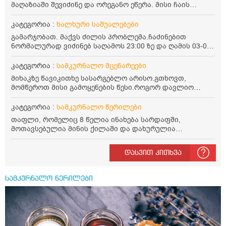
მაღაზიაში შევიძინე და ორეგანო ეწერა. მისი ჩაის
დალევის წესი მაინტერესებს.რისთვის არის კარგი?
წავიკითხე რომ: 1 ჭიქა თბილ წყალში ჩავყაროთ 1 ჩაის
კატეგორია :
ხალხური საშუალებები
კოვზი დაქუცმაცებული და გამხმარი ორეგანო და
გამარჯობათ. მაქვს ძილის პრობლემა.ჩაძინებით
გავაჩეროთ 10-15 წუთი, მივიღოთო ჭამიდან 1-2 საათში.
ნორმალურად ვიძინებ საღამოს 23:00 ზე და ღამის 03-00
მიზანი: ანტიოქსიდანტური და ანთების საწინააღმდეგო
ან 04:00 საათზე მეღვიძება და მერე ვერ ვიძინებ
თვისება. სწორია ეს ინფორმაცია? უკუჩვენება რა აქვს
ვერაფრით.რამე ხალხური საშუალება თუ არის ამ
კატეგორია :
სამკურნალო მცენარეები
და ბრონქულ ასთმას თუ შველის ორეგანოს ჩაი?
პრობლემის მოსაგვარებლად
მიხაკზე წავიკითხე სასარგებლო არისო.გთხოვთ,
მომწეროთ მისი გამოყენების წესი.როგორ დავლიო
მიხაკის ჩაი. ასევე მაინტერესებს ლეიკოციტები მაქვს
ოდნავ დაბალი და წავიკითხე ლეიკოციტების დონეს
კატეგორია :
სამკურნალო წერილები
მაღლა წევსო და ასეა?
თაფლი, რომელიც 8 წელია ინახება სარდაფში,
მოთავსებულია მინის ქილაში და დახურულია
პლასტმასის სახურავით. ექნება თუ არა შენარჩუნებული
სასარგებლო თვისებები და შეიძლება თუ არა მისი
დასვით კითხვა
მირთმევა? გმადლობთ.
სამკურნალო წერილები