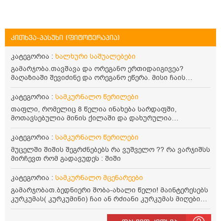
კითხვა-პასუხი (ფიტოტერაპია)
კატეგორია :
ხალხური საშუალებები
გამარჯობა.თავშავა და ორეგანო ერთიდაიგივეა?
მაღაზიაში შევიძინე და ორეგანო ეწერა. მისი ჩაის
დალევის წესი მაინტერესებს.რისთვის არის კარგი?
წავიკითხე რომ: 1 ჭიქა თბილ წყალში ჩავყაროთ 1 ჩაის
კატეგორია :
სამკურნალო წერილები
კოვზი დაქუცმაცებული და გამხმარი ორეგანო და
თაფლი, რომელიც 8 წელია ინახება სარდაფში,
გავაჩეროთ 10-15 წუთი, მივიღოთო ჭამიდან 1-2 საათში.
მოთავსებულია მინის ქილაში და დახურულია
მიზანი: ანტიოქსიდანტური და ანთების საწინააღმდეგო
პლასტმასის სახურავით. ექნება თუ არა შენარჩუნებული
თვისება. სწორია ეს ინფორმაცია? უკუჩვენება რა აქვს
სასარგებლო თვისებები და შეიძლება თუ არა მისი
კატეგორია :
სამკურნალო წერილები
და ბრონქულ ასთმას თუ შველის ორეგანოს ჩაი?
მირთმევა? გმადლობთ.
მუცელში შიშის შეგრძნებებს რა ვუშველო ?? რა ვარჯიშსს
მირჩევთ რომ გადავუდეს : შიში
კატეგორია :
სამკურნალო მცენარეები
გამარჯობათ.ბედნიერი შობა-ახალი წელი! მაინტერესებს
კურკუმას( კურკუმინი) ჩაი ან რძიანი კურკუმას მიღების
წესი. მაინტერესებდა და წავიკითხე ასეთი ინფორმაცია:
კურკუმას გააჩნია ანთების საწინააღმდეგო,