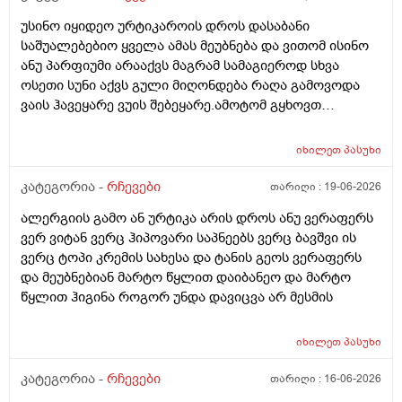
სუნიც ქონდეს ცოტა ნორმალურო და არ
უსინო იყიდეო ურტიკაროის დროს დასაბანი
ამექავოს.ბიბხიანოს შამპუნი რომ ვიყიდო ბაბეზ3
საშუალებებიო ყველა ამას მეუბნება და ვითომ ისინო
უარესი ხომ არარის?მხოლპდ ბიბცოანის საპობს იტანს
ანუ პარფიუმი არააქვს მაგრამ სამაგიეროდ სხვა
ტანოს კანი მაგრამ შამპუნი აოხმაროა და ასე მგონია
ოსეთი სუნი აქვს გული მიღონდება რაღა გამოვოდა
ბაბე იფრო ნახია და თუ ბაბე მახლევს ქავილს ბიბჩენი
ვაის ჰავეყარე ვუის შებეყარე.ამოტომ გყხოვთ
იგრო მომცემს?სავატაუდოთ სიმშრალისგან მექავება
მომწერეთ მე ახლა ვხმარობ ბაბეა ექსტრა
რადგან დაბანის მეორე დღეს მეწყება ქავილი.ან თუ
დამატენიანებელ შამპუნს თაფლით რომ აროს იმას და
ბინჩენი უკეთესია რონელი?სხვადასხვა აქვს ბუბჩენს
იხილეთ
პასუხი
მაგას იფრო რბილი დამცოტა სილფატი აქვს თუ
ბუბჩენის შამპუნი რომ ვიყიდო იმად?
კატეგორია -
რჩევები
თარიღი :
19-06-2026
ალერგიის გამო ან ურტიკა არის დროს ანუ ვერაფერს
ვერ ვიტან ვერც ჰიპოვარი საპნეებს ვერც ბავშვი ის
ვერც ტოპი კრემის სახესა და ტანის გეოს ვერაფერს
და მეუბნებიან მარტო წყლით დაიბანეო და მარტო
წყლით ჰიგინა როგორ უნდა დავიცვა არ მესმის
იხილეთ
პასუხი
კატეგორია -
რჩევები
თარიღი :
16-06-2026