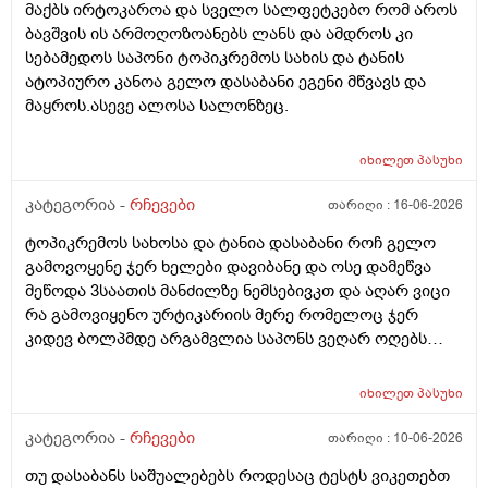
მაქბს ირტოკაროა და სველო სალფეტკებო რომ აროს
ბავშვის ის არმოღოზოანებს ლანს და ამდროს კი
სებამედოს საპონი ტოპიკრემოს სახის და ტანის
ატოპიურო კანოა გელო დასაბანი ეგენი მწვავს და
მაყროს.ასევე ალოსა სალონზეც.
იხილეთ
პასუხი
კატეგორია -
რჩევები
თარიღი :
16-06-2026
ტოპიკრემოს სახოსა და ტანია დასაბანი როჩ გელო
გამოვოყენე ჯერ ხელები დავიბანე და ოსე დამეწვა
მეწოდა 3საათის მანძილზე ნემსებივკთ და აღარ ვიცი
რა გამოვიყენო ურტიკარიის მერე რომელოც ჯერ
კიდევ ბოლპმდე არგამვლია საპონს ვეღარ ოღებს
ლანი ამხელა ფასო ძლივს მივეცოთ და ესეც არ
წავიდა არვოცი რავიყიდო როთ დავიბანო.დავიღალე
იხილეთ
პასუხი
ნერვები აღარ მყოფნის.მკრჩოეთ რა სევამედზე კი
მაყროს და მექავება..მ ყან საშინლად გამოშრა ხელები
კატეგორია -
რჩევები
თარიღი :
10-06-2026
სებამედზეც და ამ ტოპიკრემოს გელზეც .ექომთან
თუ დასაბანს საშუალებებს როდესაც ტესტს ვიკეთებთ
არსად და ვერც წავალ