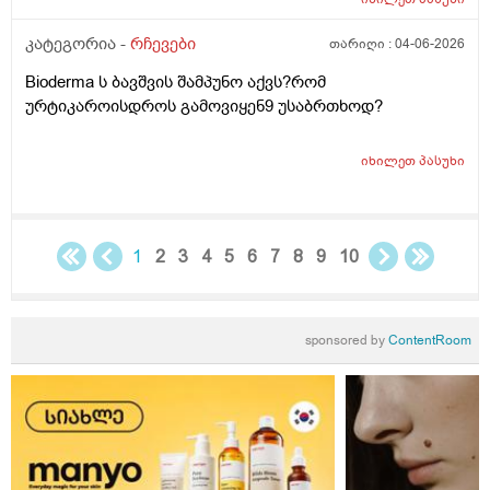
დაბანა რა არის და ოსოც ასე ღმომოხდა.ხელებზე და
კატეგორია -
რჩევები
თარიღი :
04-06-2026
ტამზე არვარ ასე.წყლოთაც კი ჩიმი წვაც მაქ აქა ოქ
სახეზე წამოერად.ბუნჩენსაც ბავშობიდან ვხმარობ
Bioderma ს ბავშვის შამპუნო აქვს?რომ
ურტიკაროისდროს გამოვიყენ9 უსაბრთხოდ?
იხილეთ
პასუხი
1
2
3
4
5
6
7
8
9
10
sponsored by
ContentRoom