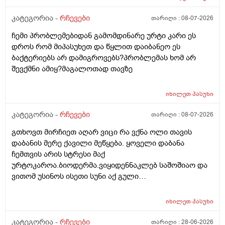
წაიყვან.ჰოდა რომ ხალიან ვცადო და მივაღწიო
შედეგს იბ ის ექიმთან მაომც ჩავიდეს თუ თავის
კატეგორია -
რჩევები
თარიღი :
08-07-2026
ექიმთან ვერა რადგან ძვირო კდება და არგვაქ .ჰოდა
ჩემი პრობლემებიდან გამომდინარე ურტი კარი ეს
იბნის ექიმყან რომ დ ვიტამინი გაიკეთოს და უბნის
დროს რომ მიპასუხეთ და წყლით დაიბანეო ეს
ექიმის დანიშნულებას ვენდო ის ხომ კარდიოლოგი
ბაქტერიებს არ დამიგროვებს?პრობლემას ხომ არ
არაა თან დიდათ რომ ვაკვირდები არაა მცოდნე ამ
შევქმნი ამიყ?მაგალოთად თავზე
მხრივ და ვერ ვენდობი და ხომ არავნებს მამას დ
ვიტამინი თუ დაინიშნა ექიმმა უბნის ექიმმა რამდენად
სარისკოა?მის კარდიოლოგა ვერ დავირეკავ ან
იხილეთ
პასუხი
კატეგორია -
რჩევები
თარიღი :
08-07-2026
გთხოვთ მირჩიეთ აღარ ვიცი რა ვქნა ოლი თავის
დაბანის მერე ქავილი მეწყება. ყოველი დაბანა
ჩემთვის არის სტრესი მაქ
ურტოკაროა.ბიოდერმა.ვიყიდენნაკლებ საშოშიაო და
ვითომ უსინოს ისეთი სუნი აქ გული
მიღონდება.ლეპეტიტოც ვიხმარე ბაბეს ექსტრა
დამატენიანებელი შამპუნიც მაგრამ ყველაფერზე
იხილეთ
პასუხი
ქავილი მეწყება დაბანიდან მეორე დღეს.აღარ
შემიხლია ვიტანკები.რამე მირჩიეთ დამპუნი რა რომ
კატეგორია -
რჩევები
თარიღი :
28-06-2026