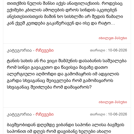
თითქმის ნულის შანსი აქვს ანაფილაქსიის. როდესაც
ექიმები კბილის ამოღების დროს სინდის აკეთებენ
ანესთესიისთვის მაშინ ხო სისხლში არ შედის წამალი
კან ქვეშ კეთდება გაკაწერავენ და ისე და რატო
ეუბნებიან ხოლმე თავბრო ხო არდაგეხვაო? როგორ
ახარო რატომ იკითხებიან თუ ანა ფილოქსიოზე არ
იხილეთ
პასუხი
ფიქრობენ? დათმობად ადგილობრივად შეიძლება
გამონაყარი გაჩნდე რატო არიან მზად ყოფნაში გუშინ
კატეგორია -
რჩევები
თარიღი :
10-06-2026
შეიცვლება თავბრუ დაეხვეწეს და ან კიდევ უარესი
ტანის სახის ან რა ვიცი შამპუნის დასაბანის საშუალება
რატო არ აკეთებენ ამ სინდს ყველგან და რატომ
რომ სინჯი გავაკეთო და წავისვა მაჯაზე დათო
მაინცდამაინც სპეციალურ კლინიკებში რატომ ეს
ალერგიული აღმოჩდი და გამომაყრის იმ ადგილის
შენიათ
გარდა სხვაგანაც შეიცვლება რომ გამომაყაროს
სხვაგანაც შეიძლება რომ დამაყაროს?
იხილეთ
პასუხი
კატეგორია -
რჩევები
თარიღი :
10-06-2026
ბავშვობიდან დღემდე ვიბანდი საპონი ალისა ბავშვის
საპონით იმ დღეს რომ დავიბანე ხელები ახალი