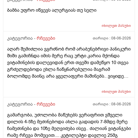
ბამბა უფრო იწვევს ალერგიას თუ სელი
იხილეთ
პასუხი
კატეგორია -
რჩევები
თარიღი :
08-06-2026
აღარ შემიძლია ვგრძნობ რომ არაბუნებრივი პანიკური
შიში გამიჩნდა იმის მერე რაც ურტი კარია მქონდა
ვიტამინების დალევიდან ერთ თვეში დამეწყო 10 თვეა
გრძელდებოდა ეხლა ჩაწყნარებულია მაგრამ
ბოლომდე მაინც არა ყველაფერი მაშინებს.. ვიყიდე
ტობი კრემის სახისა და ტანის გელი მაგრამ მეშინია
გამოყენება პატარა ადგილას რო ბცადო
იხილეთ
პასუხი
ალერგოულინთუ ვა4 სელზე რაც მე არვიცო ვარ თუ
არა.მაშონ ანაფილაქსია ხომ არ მექმება?
კატეგორია -
რჩევები
თარიღი :
08-06-2026
ამხელა.ფასო მიბეცო წვალებით და ვერ ვბედავ
გამარჯობა, უძოლობა მაწუხებს ვერაფრით ვშველი
ცუდათ ვხდებინშოშოსგან მარტო მაშინებს ეს
დილის 4-5ზე მეძინებოდა ახლა გადადის 7-8მდე მერე
ონტელექტოც ანაფილაქსიას ახსენებს სულ დამამე
ჩამეძინება და 10ზე მეღვიძება ისევ.. ძალიან ვიტანჯები
როზა
რამე რჩევა მომეცით.... კეტილეპტი დავლიე 25მგ