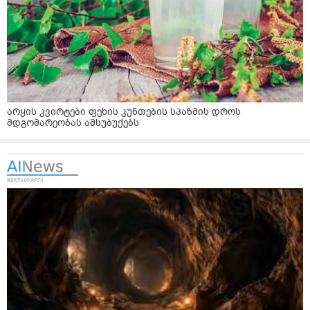
არყის კვირტები ფეხის კუნთების სპაზმის დროს
მდგომარეობას ამსუბუქებს