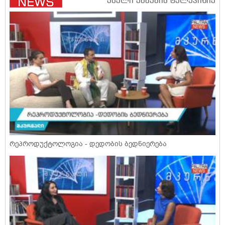
რეპროდუქტოლოგია - დედობის ბედნიერება