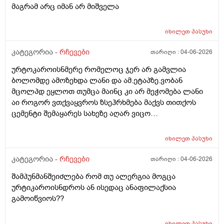
მაგრამ არც იმან არ მიშველა
იხილეთ
პასუხი
კატეგორია -
რჩევები
თარიღი :
04-06-2026
ურტოკაროისნმერე რომელოც ჯერ არ გამვლია
ბოლომდე ამოზეხდა ლანი და ამ.ეტაპზე.ვობან
მცოლპდ ეყლოთ თუმცა მაინც კი არ მეჭომება ლანი
აი როგორ ვთქვაყვროს ზსეჰრხმება მაქვს თითქოს
ცემენტი შემაყარეს სახეზე აღარ ვიცო
რავქნა.დავიღალე ამდენ ექსპერომენტებშო და
წვალებაშო..სულ ბავშობიდან დღემდე ალისა საპონს
იხილეთ
პასუხი
ბხმარობდო მშვენივრად და რაც სირბელო გაამძაფრწ
2036წელს.ვეღარ ბხმღობ.მცპლპდნეყალოც კი ესეთ
კატეგორია -
რჩევები
თარიღი :
04-06-2026
შეჰრძნებას მაძლევს და ასე მგონია ვერანაირი
შამპუნმანშეიძლება რომ თუ ალერგია მოგცა
დამატენოანებელო ვერ მშველოს.პოროს დაბანოს
ურტიკაროისნდროს ან ისედაც ანაფილაქსია
მერე 4ჯერ ვისმევ პატარა პატარა შიალედებში
გამოიწვიოს??
ბიბჩენის დამცავ გვირილოს კრემს პანთენოლოთ რომ
ლანმა ცოტა მაონც სული მოითქვამს ზტრესოა დაბანა
უკბე არადა ჭიჭყიანია ხომ არ ვივლი.ჯერ წულოთ
იხილეთ
პასუხი