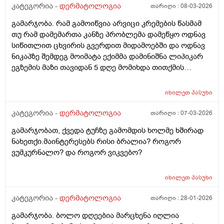
კატეგორია -
დერმატოლოგია
თარიღი :
08-03-2026
გამარჯობა. რამ გამოიწვია არვიცი კრემების წასმამ
თუ რამ დამემართა კანზე პრობლემა დამეწყო ოდნავ
სიწითლით ცხვირის გვერდით მიდამოებში და ოდნავ
ნიკაპზე შემდეგ მოიმატა ექიმმა დამინიშნა ლიპიკარ
ეგზემის მაზი თავიდან 5 დღე მომიხდა თითქმის
ამილაგა და შემდეგ ისევ თავიდან დამეწყო სიწითლე
და დაემატა წარბებს შორის . გავაგრძელე ეს ეგზემია
იხილეთ
პასუხი
მაზი მაგრამ უფრო მიუარესებდა და ახლა არაფერს
არ ვისმევ მაგრამ კანი მაქვს საშინლად გამომშრალი
კატეგორია -
დერმატოლოგია
თარიღი :
07-03-2026
და პერიოდულად ისევ მაქვს სიწითლე ვერ გავიგე
გამარჯობათ, ქვედა ტუჩზე გამომდის ხოლმე ხშირად
ზუსტად რა მჭირს მეშინია რაიმე კრემია წასმა რომ
ნახეთქი.მაინტერესებს რისი ბრალია? როგორ
უარესი არ დამემართოს რა შეიძლება გავაკეთო ?
ვუმკურნალო? და როგორ ვიკვებო?
იხილეთ
პასუხი
კატეგორია -
დერმატოლოგია
თარიღი :
28-01-2026
გამარჯობა. ბოლო დღეებია მარცხენა იღლია