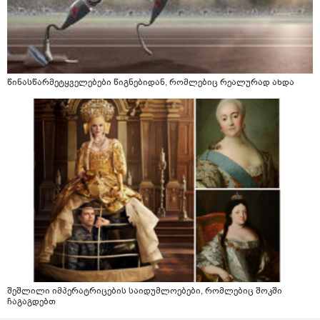
წინასწარმეტყველებები წიგნებიდან, რომლებიც რეალურად ახდა
შეშლილი იმპერატრიცების საიდუმლოებები, რომლებიც შოკში
ჩაგაგდებთ