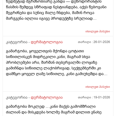
ზედმეტად მგრძნობიარე გახდა — დეზოდორანტის
წასმის შემდეგ სწრაფად ნესტიანდება, აქვს წებოვანი
შეგრძნება და სუნიც მალე ჩნდება, მაშინ როცა
მარჯვენა იღლია იგივე პროდუქტზე სრულიად
ნორმალურად რეაგირებს და მშრალია. სიწითლე ან
ტკივილი არ მაქვს, მაგრამ აშკარა ასიმეტრიაა
იხილეთ
პასუხი
რეაქციაში. მაინტერესებს, შეიძლება თუ არა ეს იყოს
კანის გაღიზიანება, ოფლის ჯირკვლების აქტივობის
კატეგორია -
დერმატოლოგია
თარიღი :
26-01-2026
სხვაობა ან სხვა დერმატოლოგიური მიზეზი ან
გამარჯობა, ყოველთვის მქონდა ცოტათი
როგორი ტიპის მოვლას მირჩევთ ვარ 17 წლის ბიჭი
სიწითლისკენ მიდრეკილი კანი, მაგრამ სხვა
ბევრი სხვადასხვა დეზოდორანტი მიხმარია და
პრობლემები არა, შარშან თებერვალში ლოყაზე
აღმოვაჩინე რო დეზოდორანტებში არ არის საქმე
გამიჩნდა სიწითლე ლაქობრივად, სექტემბერში კი
არამედ ჩემს მარცხენა იღლიაშია. მადლობა წინასწარ
დამწყო ყოველ ღამე სიწითლე, კანი გამიუხეშდა და
პასუხისთვის
წავედი დერმატოლოგთან, დამინიშნა დერმოდექსის
საწინააღმდეგო სახის დასააბნი 6 კვირის მანძილზე,
იხილეთ
პასუხი
როზამეტი დღეგმოშვებით და აზელაინის მჟავა 15%,
ამასთან ერთად ავენის ტოლარენს კონტროლი,
კატეგორია -
დერმატოლოგია
თარიღი :
19-01-2026
მითხრა, რომ მაქვს პაპულაპოსტულოზური როზაცეა,
გამარჯობა მოკლედ ... კანი მაქვს გამომშრალი
რაც დავიწყე მკურნალობა საშინლად მომემატა
ძალიან და მისკდება ხოლმე მაგრამ დილით ვნახე
ლოყებზე გამონაყარი, სხაბოლოოდ დავიწყე