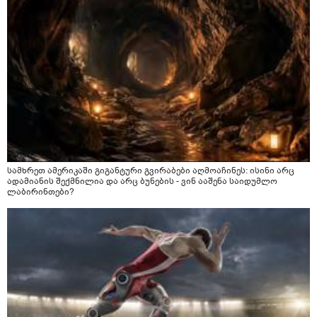
სამხრეთ ამერიკაში გიგანტური გვირაბები აღმოაჩინეს: ისინი არც
ადამიანის შექმნილია და არც ბუნების - ვინ ააშენა საიდუმლო
ლაბირინთები?