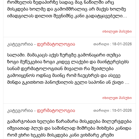
რომხელის ზედაპირზე სადაც მაგ ნაწილში არც
დოქსიციკლინის 100 მგ დალევა უკვე 10 დღეზე მეტია
მისკდება ხოლმე და გამომშრალიც არ მაქვს ხოლმე
და სახე უფრო ჩაწყნარდა, რა ვქნა როდის შევწყვიტო
იმადგილას დილით შევნიშნე კანი გადატყავებული
დალევა?
ხელი არაფერზე არ გამიკრავს ზუსტად ვიცირომ
გამჭროდა და რაგაცა მაგრამ ეს პატარა მერე
იხილეთ
პასუხი
გადიდდა სიგრძეში და იმ ადგილას ლურჯად ამოვიდა
თხლად კანზე რა შეიძლება იყოს
კატეგორია -
დერმატოლოგია
თარიღი :
18-01-2026
სალამი. მამაკაცს აქვს ზურგზე გამონაყარი თუმცა
ზოგი მუწუკებია ზოგი კიდევ ლაქები და მაინტერესებს
სანამ დერმატოლოგთან მივალთ რა შეიძლება
გამოიყენოს ოდნავ მაინც რომ ჩაუცხრეს და ასევე
მინდა გკითხოთ პანოქსილის გელი საპონი ან ქაფი თუ
არის ეფექტური? მადლობა
იხილეთ
პასუხი
კატეგორია -
დერმატოლოგია
თარიღი :
15-01-2026
გამარჯობათ ხელები წარამარა მისკდება მილურჯდება
იშვიათად პლუს და საშინლად მიშრება მიხმება კანიდა
რომ ვხრი ხეკებს მისკდება კანი ვიხმარე კრემი