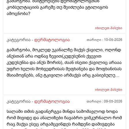
გამარჯობა. მაიტერესებს დერმატოლოგთან
კობსულტაციის გარეშე თუ შეიძლება ვტილიგოს
ამოცნობა?
იხილეთ
პასუხი
კატეგორია -
დერმატოლოგია
თარიღი :
10-05-2026
გამარჯობა, მოკლედ უკანალზე მაქვს ქავილი, ოღონდ
ანუსთან არა ოდნავ ზევით(კუდუსუნის ქვევით
კუდუსუნსა და ანუს შორის), ძაან ისეთი ქავილიც არააა
უფრო ხელის მოხვედრისას მეფხანება და მოფხანისას
მსიამოვნებს, ანუ ტკივილი არმაქვს არც გასიებულუ
არაა, 2 წლის წინ გავიკეთე პილონუდირ კისტის
ოპერაცია ანუ ბეწვის ჩაბრუნება(ლაზერით) მაგის მერე
იხილეთ
პასუხი
კვირაში მინიმუმ 4 ჯერ ვიბან მაგ ადგილს(მხოლოდ
წყლით) ანუ არამგონია რომ გამიმეორდეს. ჭიები
კატეგორია -
დერმატოლოგია
თარიღი :
09-05-2026
მყავდა და მაგანაც იცის ქავილი მაგრამ ანუსის
სალამი თმის გადანერგვა მინდა სამომავლოდ ხოდა
გარშემო, ჰემოროიდიც მაქვს ოდნავ, სოკო შეიძლება
რომ მივიდე და ანალიზები ჩავაბრო ვიმკურნალო რომ
იყოს? ან კანის გაღიზიანება?
რაც მაქვა ესეც არგამცვინდეს რამდენი დამიჯდება