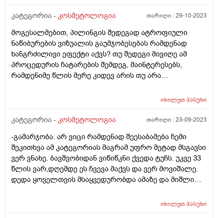
კარგი შედეგი რადგან ეს “მოლურჯო” ხაზები თითქმის
გაქრა მაგრამ პრობლემა ისაა რომ ამის ადგილზე
კატეგორია -
კოსმეტოლოგია
თარიღი :
29-10-2023
დარჩა მოვარდისფერო/მოწითალო ლაქები. რაც ვერ
მოგესალმებით, პილინგის შედეგად ატროფიული
გამირკვევია ნაწიბურებია თუ პიგმენტს აქვს ფერი
ნაწიბურების ვიზუალის გაუმჯობესებას რამდენად
შეცვლილი. ინტერნეტში ვცადე ინფორმაციის მოძიება
ხანგრძილივი ეფექტი აქვს? თუ შედეგი მივიღე ამ
და როგორც გავიგე ამას შეიძლება ერქვას ე.წ “PIH“
პროცედურის ჩატარების შემდეგ, მაინტერესებს,
რაც ქართულად არ ვიცი როგორ ითარგმნება თუმცა
რამდენიმე წლის მერე კიდევ არის თუ არა
არის ლაქის სახეობა რომელიც ჩნდება კაპილარების
აუცილებელი ხელმეორედ ჩატარება? თუ ეს შედეგი
დაზიანებით და ა.შ. მოკლედ, თუ ასეთი რამე მჭირს და
შენარჩუნდება და ნაწიბურების ვიზუალი გარკვეული
დაზიანდა კაპილარები, ამის გამო თუ მაქვს ეს
იხილეთ
პასუხი
დროის მერე არ გაუარესდება? მადლობა წინასწარ.
მოვარდისფერო ლაქა, მაინტერესებს
კატეგორია -
კოსმეტოლოგია
თარიღი :
23-09-2023
დერმატოლოგიურად რამდენად შესაძლებელია მისი
მკურნალობა და მოშორება? არსებობს შანსი იმის,
-გამარჯობა. არ ვიცი რამდენად შეესაბამება ჩემი
რომ ამგვარი ლაქა/შრამი/ნაწიბურები გაქრეს და კანმა
შეკითხვა ამ კატეგორიას მაგრამ უფრო მეტად მსგავსი
ბუნებრივი იერი დაიბრუნოს?
ვერ ვნახე. ბავშვობიდან ვიწიწკნი ქვედა ტუჩს. უკვე 33
წლის ვარ,დღემდე ეს ჩვევა მაქვს და ვერ მოვიშალე.
დედა ყოველთვის მსაყვედურობდა ამაზე და მიშლიდა
მაგრამ ჩუმად მაინც ვიწიწკნიდი. ახლა მეუღლე
მიშლის მაგრამ მაინც ვერ ვეშვები. სისტემატიურად
იხილეთ
პასუხი
ვიძრობ კანს. ჰიგიენურ პომადას ვხმარობ რომ ცოტა