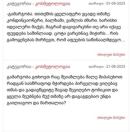
ხანს მაინც არ წავიღო ხელი ტუჩისკენ მაგრამ ბოლოს
კატეგორია -
კოსმეტოლოგია
თარიღი :
07-09-2023
მაინც იგივეს ვაკეთებ. რა შეიძლება ამ ჩვევას
-გამარჯობა. თითქმის ყველაფერი ვცადე თმაზე:
მოვუხერხო? როგორ მოვიცილო ის სქელი,უხეში კანი
კონდინციონერი, ბალზამი, ვაშლის ძმარი. ხარისხი
ტუჩიდან ისე რომ მეორედ აღარ მქონდეს
იდეალური მაქვს, მაგრამ დავივარცხნი თუ არა იქავე
მოსაცილებელი. ვისაც შევხედავ ყველას ისეთი ტუჩები
ფუვდება საშინლაად. ცოტა ვარცხნაც მიჭირს... რის
აქვთ ზუსტად ვიცი რომ არ იწიწკნიან. მე კიდევ
გამოყენებას მირჩევთ, რომ აფუების საწინააღმდეგოდ
დამსკდარი,ზოგჯერ სისხლიანიც,ეშხში რომ შევალ
ეფექტური იყოს და თმა ცოტა "დააგდოს" ?
ხოლმე სისხლი მდის. რა ვუშველო ამას გთხოვთ
მირჩიეთ. იქნებ არის რამე პროცედურა
იხილეთ
პასუხი
კოსმეტოლოგიაში რომელიც აღმოფხვრის ამ
კატეგორია -
კოსმეტოლოგია
თარიღი :
21-06-2023
პრობლემას? გთხოვთ დამაკვალიანოთ რა გავაკეთო.
დიდი მადლობა
გამარჯობა გთხოვთ რაც შეიაზლება მალე მიპასუხოთ
რადგან სასწრაფოდ მჭირდება პირველად ვიღებავ
თმას და გადავწყვიტე შავად შევიღებო ტონიკით და
ყველა მეუბნება მუქ თმაზე არ დაგაჯდებაო უნდა
გაიღიავოო და მართალია?
იხილეთ
პასუხი