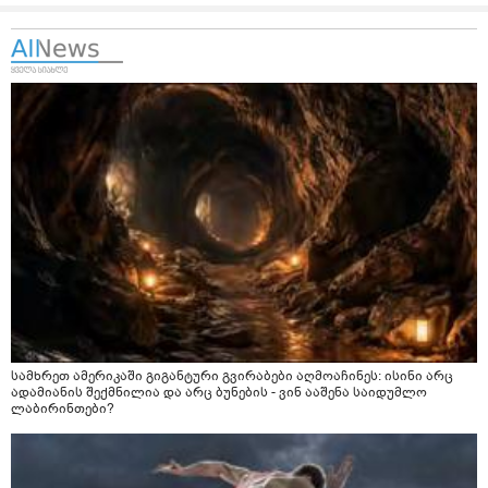
სამხრეთ ამერიკაში გიგანტური გვირაბები აღმოაჩინეს: ისინი არც
ადამიანის შექმნილია და არც ბუნების - ვინ ააშენა საიდუმლო
ლაბირინთები?