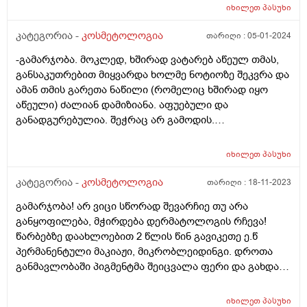
ინტენსიური გამოყენებით? ცოტა მაინც..თუ არ აქვს
იხილეთ
პასუხი
აზრი? მადლობა
კატეგორია -
კოსმეტოლოგია
თარიღი :
05-01-2024
-გამარჯობა. მოკლედ, ხშირად ვატარებ აწეულ თმას,
განსაკუთრებით მიყვარდა ხოლმე ნოტიოზე შეკვრა და
ამან თმის გარეთა ნაწილი (რომელიც ხშირად იყო
აწეული) ძალიან დამიზიანა. აფუებული და
განადგურებულია. შეჭრაც არ გამოდის.
კონსულტაციაზე მირჩიეს, რომ გამომეყენებინა
ჟელატინის ნიღაბი და ასევე კვერცხის გულის
იხილეთ
პასუხი
(თაფლთან ერთად). გამოიღებს ეს შედეგს
ნამდვილად? ტყუილი დროის კარგვა ხომ არ იქნება ან
კატეგორია -
კოსმეტოლოგია
თარიღი :
18-11-2023
სხვა საშუალებით ხომ ვერ შევძლებ გამოვასწორო
გამარჯობა! არ ვიცი სწორად შევარჩიე თუ არა
თმა?
განყოფილება, მჭირდება დერმატოლოგის რჩევა!
წარბებზე დაახლოებით 2 წლის წინ გავიკეთე ე.წ
პერმანენტული მაკიაჟი, მიკრობლეიდინგი. დროთა
განმავლობაში პიგმენტმა შეიცვალა ფერი და გახდა
მოლურჯო, რის გამოც გადავწყვიტე ლაზერით მისი
მოშორება. პირველი პროცედურის მერე უკვე მაქვს
იხილეთ
პასუხი