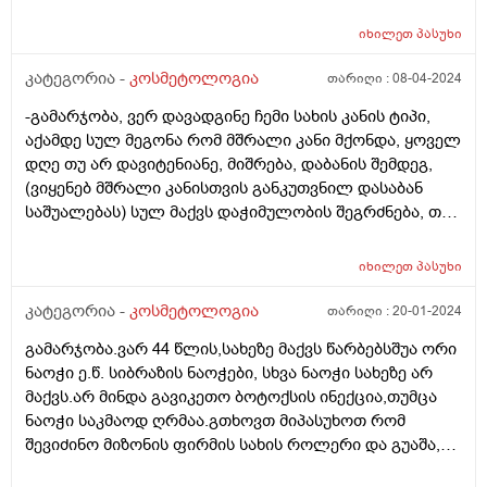
იხილეთ
პასუხი
კატეგორია -
კოსმეტოლოგია
თარიღი :
08-04-2024
-გამარჯობა, ვერ დავადგინე ჩემი სახის კანის ტიპი,
აქამდე სულ მეგონა რომ მშრალი კანი მქონდა, ყოველ
დღე თუ არ დავიტენიანე, მიშრება, დაბანის შემდეგ,
(ვიყენებ მშრალი კანისთვის განკუთვნილ დასაბან
საშუალებას) სულ მაქვს დაჭიმულობის შეგრძნება, თუ
არ დავიტენიანე საშინლად დაჭიმული მაქვს სახის
კანი და ამ დაჭიმულობას ვგრძნობ ყველგან, შუბლზეც
იხილეთ
პასუხი
ტე ზონაზე. მაგრამ პერიოდულად მაწუხებს აკნე,
როგორც ვიცი ეს ცხიმიანი კანისთვისაა
კატეგორია -
კოსმეტოლოგია
თარიღი :
20-01-2024
დამახასიათებელი , მაგრამ სახეზე ცხიმის ნასახი
გამარჯობა.ვარ 44 წლის,სახეზე მაქვს წარბებსშუა ორი
არსად არ მაქვს, თუ არ დავიტენიანე სულ
ნაოჭი ე.წ. სიბრაზის ნაოჭები, სხვა ნაოჭი სახეზე არ
გამომშრალია ჩემი კანი. პერიოდულად გამომდის
მაქვს.არ მინდა გავიკეთო ბოტოქსის ინექცია,თუმცა
შუბლზე ან სხვა ადგილებში აკნესთვის
ნაოჭი საკმაოდ ღრმაა.გთხოვთ მიპასუხოთ რომ
დამახასიათებელი თითო გამონყარი, რასთან მაქვს
შევიძინო მიზონის ფირმის სახის როლერი და გუაშა,
საქმე და არასწორად ვუვლი მშრალი კანისთვის რომ
ვარდისფერი კვარცის,გამისწორდება ეს ნაოჭები
ვიყენებ პროდუქტებს?