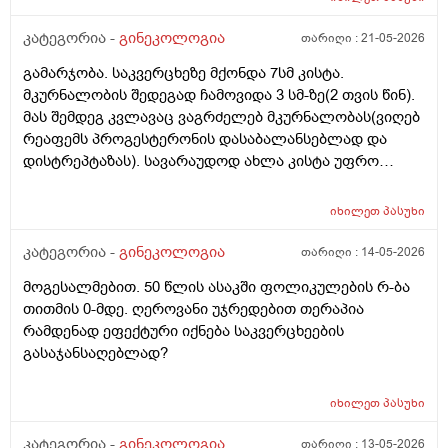
თითქოს და კუჭიდან ამოდის ეს რისი ბრალი შეიძლება
იყოს?
კატეგორია -
გინეკოლოგია
თარიღი :
21-05-2026
გამარჯობა. საკვერცხეზე მქონდა 7სმ კისტა.
მკურნალობის შედეგად ჩამოვიდა 3 სმ-ზე(2 თვის წინ).
მას შემდეგ კვლავაც ვაგრძელებ მკურნალობას(ვიღებ
რეაფემს პროგესტერონის დასაბალანსებლად და
დისტრეპტაზას). სავარაუდოდ ახლა კისტა უფრო
შემცირებული უნდა იყოს. (2 კვირაში მაქვს ექიმთან
ვიზიტი) მსურს აპარატული მასაჟის - ენდოსფერო
იხილეთ
პასუხი
თერაპიის ჩატარება, რომელიც მთელ სხეულზე
კეთდება და ვიბრაციის მეშვეობით აუმჯობესებს
კატეგორია -
გინეკოლოგია
თარიღი :
14-05-2026
სისხლის მიმოქცევასა და ლიმფოდრენაჟს.
მოგესალმებით. 50 წლის ასაკში ფოლიკულების რ-ბა
მაინტერესებს, მუცლის არეზე დასაშვებია ეს
თითმის 0-მდე. ღეროვანი უჯრედებით თერაპია
პროცედურა?
რამდენად ეფექტური იქნება საკვერცხეების
გასაჯანსაღებლად?
იხილეთ
პასუხი
კატეგორია -
გინეკოლოგია
თარიღი :
13-05-2026