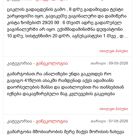
ციკლის გადაცდენის გამო , 8 დᲦე გადამიცდა ტესტი
უარყიფიᲗი იყო, გავიკეᲗე ვაგინალური და დამიწერა
კისტა ზომებიᲗ 29/20 მმ . 6 ᲗვიᲗ ადრე გადაᲦებულ
ვაგინალურᲨი არ იყო. ექიმმადამინიᲨნა დუფასტონი
10 დᲦე, სისტენზიმო 20 დᲦრ, აგნუსკასტუსი 1 Თვე , და
ციკლის მერე გაფამოწმება ეხოზე.
რამდენადსაყურადᲦებოა და Თუ დაეხმარება ეს
იხილეთ
პასუხი
წამლევი გაწოვაᲨი. Თუსხვა ექიმს მივმარᲗო?
კატეგორია -
გინეკოლოგია
თარიღი :
09-05-2026
გამარჯობათ.რა ანალიზები უნდა გაკეთდეს რო
გავიგო 41წლის ასაკში რამდენად აქვს ადამიანს
დაორსულების შანსი და დაახლოებით რა თანხებთან
იქნება დაკავშირებული მაგ კვლევების გაკეთება
იხილეთ
პასუხი
კატეგორია -
გინეკოლოგია
თარიღი :
07-05-2026
გამარჯობა მშობიარობის მერე მაქვს შორისის ჩახევა