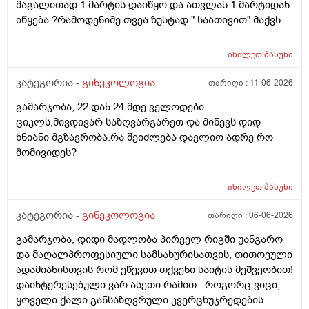
მაგალითად 1 მარტის დაიწყო და ათვლას 1 მარტიდან
პასუხიც მივიღე და არა, ყველაფერი ჩვეულებრივადაა
იწყება ?რამოდენიმე თვეა ზუსტად " საათივით" მაქვს
არც ჭარბი სისხლდება არ არის.ადრე რომ 7 დღემდე
უკვე 21 დღიანი და ვიცი რომ ნორმაა, მაგრამ სულ
გასრანდა ახლა 21 დღიანზე 4 დღიანია.თქვენ
მეშინია კიდევ ხომ არ ჩამოიწევს? მინდა რომ 25 ან
მითხარით რომ შეიმოწმეთო ტიესეიჩი და კიდევ სხვა
იხილეთ
პასუხი
მეტი დღიანი იყოს.ან რატომ ჩამოდის ესე დროთა
ჰორმონებიცო და რომელი ამ შემთხვევაში? მადლობა
განმავლობაში ? შესაძლოა ისევ 23 ან 25 დღიანი
კატეგორია -
გინეკოლოგია
თარიღი :
11-06-2026
ასაკი 40
გახდეს.ან რა ანალიზებია საჭირო რომ თუ
გამარჯობა, 22 დან 24 მდე ველოდები
რამეა.ზოგადად წლებია აუტოიმონური თირეოდიტი
ციკლს,მივდივარ საზღვარგარეთ და მიწევს დიდ
მაქვს.ხშირად მაქვს სანერვიულო.რითი შეიძლება
ხნიანი მგზავრობა.რა შეიძლება დავლიო ადრე რო
უნდაცკვების სახით რომ ვმართო ციკლის დღეები?
მომივიდეს?
იხილეთ
პასუხი
კატეგორია -
გინეკოლოგია
თარიღი :
06-06-2026
გამარჯობა, დიდი მადლობა პირველ რიგში უანგარო
და მაღალპროფესიული სამსახურისათვის, თითოეული
ადამიანისთვის რომ ეწევით თქვენი საიტის მეშვეობით!
დაინტერესებული ვარ ასეთი რამით_ როგორც ვიცი,
ყოველი ქალი განსაზღვრული კვერცხუჯრედების