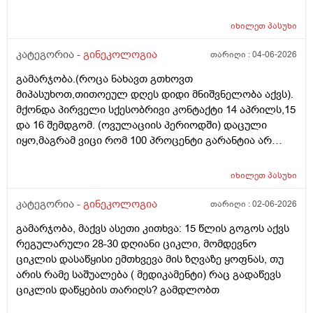
რაოდენობით/რიცხვით იბადება. ანუ, გამოდის,
თითოელისთვის, ეს რიცხვი ინდივიდუალურია? რაზეა
იხილეთ
პასუხი
ეს დამოკიდებული?_მისი ჯანმრთელობის
(ჩვილობიდან) რომელ პროცესებზე? ქალის
კატეგორია -
გინეკოლოგია
თარიღი :
04-06-2026
ორგანიზმის/ჯანმრთელობის რომელ თავისებურებებზე
გამარჯობა.(როცა ნახავთ გთხოვთ
რომ დავუშვათ, ზოგიერთ ქალბატონს მეტი
მიპასუხოთ,თითოეულ დღეს დიდი მნიშვნელობა აქვს).
რაოდენობა აქვთ მათ ორგანიზმში
მქონდა პირველი სქესობრივი კონტაქტი 14 აპრილს,15
კვერცხუჯრედებისა, დაბადების პროცესიდან და ზოგს
და 16 შემდგომ. (ოვულაციის პერიოდში) დაცული
კი მცირე? მადლობთ!
იყო,მაგრამ ვიცი რომ 100 პროცენტი გარანტია არ
არსებობს. მენსტრუაცია(ყოველ შემთხვევაში მე ასე
ვფოქრობ რადგანაც Implantation bleeding არსებობს და
იხილეთ
პასუხი
არ მინდა ავირიო) მქონდა 24 რიცხვში,როგორც
ჩვეულებრივ 3-4 დღე,მაგრამ ადრე
კატეგორია -
გინეკოლოგია
თარიღი :
02-06-2026
მომივიდა,ველოდებოდი 1 კვირის ან 10 დღის მერე.
გამარჯობა, მაქვს ასეთი კითხვა: 15 წლის გოგოს აქვს
მალევე ვირუსი შემხვდა,სიცხე,გულისრევის
რეგულარული 28-30 დღიანი ციკლი, მომდევნო
შეგრძნებაც მქონდა. მალევე გავიკეთე
ციკლის დასაწყისი ემთხვევა მის ზღვაზე ყოფნას, თუ
ტესტი,უარყოფითი იყო. ეგ უცნაური შეგრძნება
არის რამე საშუალება ( მედიკამენტი) რაც გადაწევს
რამოდენიმე დღე მქონდა. ახლა მენტრუაციას
ციკლის დაწყების თარიღს? გამდლობთ
ველოდები,მაგრამ არ მომივიდა,შუალედი 28-32 დღე
მაქვს ხოლმე და ახლა გადაცდენაა. (მოგზაურობა