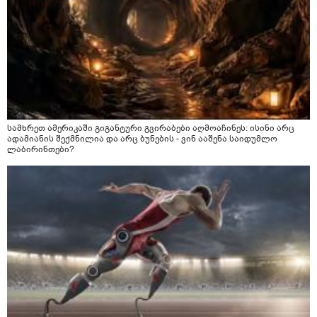
სამხრეთ ამერიკაში გიგანტური გვირაბები აღმოაჩინეს: ისინი არც
ადამიანის შექმნილია და არც ბუნების - ვინ ააშენა საიდუმლო
ლაბირინთები?