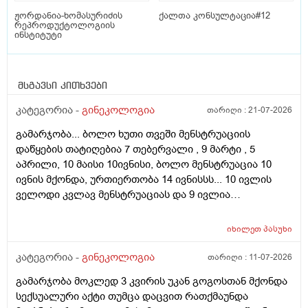
ჟორდანია-ხომასურიძის
ქალთა კონსულტაცია#12
რეპროდუქტოლოგიის
ინსტიტუტი
მსგავსი კითხვები
კატეგორია -
გინეკოლოგია
თარიღი :
21-07-2026
გამარჯობა... ბოლო ხუთი თვეში მენსტრუაციის
დაწყების თატიღებია 7 თებერვალი , 9 მარტი , 5
აპრილი, 10 მაისი 10ივნისი, ბოლო მენსტრუაცია 10
ივნის მქონდა, ურთიერთობა 14 ივნისსს... 10 ივლის
ველოდი კვლავ მენსტრუაციას და 9 ივლია
ურთიერთობა მქონდა ისევ... ჯერ კვლავ არ დამწყებია
მენსტრუაცია 10 დღეა გადამიცდს,,, ორსულობას არ
იხილეთ
პასუხი
აჩვენებს ტესტი... ივნისში რომ დავოესულებოდი უკვე
თვე გავიდა... 9 ივლის რო დავორსულებოდი როგორ
კატეგორია -
გინეკოლოგია
თარიღი :
11-07-2026
ოვულაციია იყო დიდი ხნით ადრე... შეგრძმება მაქ მაქ
გამარჯობა მოკლედ 3 კვირის უკან გოგოსთან მქონდა
ტკივილის ხან არა, შარდვის შემდეგ ტკივილი და
სექსუალური აქტი თუმცა დაცვით რათქმაუნდა
შებერილობის შეგრძმება...ჩემით ორციპოლი და