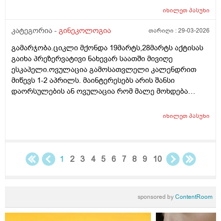
იხილეთ
პასუხი
კატეგორია -
გინეკოლოგია
თარიღი :
29-03-2026
გამარჯობა.ციკლი მქონდა 19მარტს,28მარტს აქტისას
გაიხა პრეზერვატივი ნახევარ საათში მივიღე
ესკაპელი.ოვულაცია გამოსათვლელი კალენდრით
მიწევს 1-2 აპრილს. მაინტერესებს არის შანსი
დაორსულების ან ოვულაცია რომ მალე მოხდება
ჰქონდა წამლის დალევას აზრი?ამასთან შერეულ
კვებაზე მყავს ბავშვი ხშირდ ვერ ვთავაზობ და იქნებ
იხილეთ
პასუხი
ძუძუთი კვებაც დაეხმაროს არ ჩასახვას.მადლობა.
1
2
3
4
5
6
7
8
9
10
sponsored by
ContentRoom