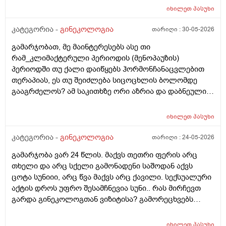
მოქმედებსო,2 კვირის წინ სხვა ქალაქში გავემგვაზრე
იხილეთ
პასუხი
და იქ ვარ 10 საათის სავალი), 3 დღის წინ ტესტი
კატეგორია -
გინეკოლოგია
თარიღი :
30-05-2026
გავიკეთე ისევ უარყოფითია. შემდეგი 1 კვირის
განმავლობაში ვერ ვახერხებ მისვლას ექიმთან. არის
გამარჯობათ, მე მაინტერესებს ასე თი
რაიმე შანსი ფეხმძიმობის? აზრი აქვს განმეორებით
რამ_კლიმაქტერული პერიოდის (მენოპაუზის)
ტესტს? მენტრუაცია რეგულარული მქონდა ხოლმე28-
პერიოდში თუ ქალი დაიწყებს ჰორმონჩანაცვლებით
30 დღე შუალედი.
თერაპიას, ეს თუ შეიძლება სიცოცხლის ბოლომდე
გააგრძელოს? ამ საკითხზე ორი აზრია და დაბნეული
ვარ_ზოგი სპეციალისტი ამბობს რომ უმჯობესია
ჰორმონჩანაცვლებითი თერაპია (სიცოცხლის
იხილეთ
პასუხი
ბოლომდე) რადგან ქალს გულსისხლძარღვთა
დაავადებებსა და ალცჰაიმერის რისკს უმცირებს და
კატეგორია -
გინეკოლოგია
თარიღი :
24-05-2026
ზოგი სპეციალისტი კი ამტკიცებს რომ ეს ქალში
გამარჯობა ვარ 24 წლის. მაქვს თეთრი ფერის არც
სიმსივნურ პროცესებს უწყობს ხელს (საშვილოსნო,
თხელი და არც სქელი გამონადენი საშოდან აქვს
საკვერცხეები და უპირველესად, მკერდი). თუ
ცოტა სუნიიი, არც წვა მაქვს არც ქავილი. სექსუალური
შეიძლება, მითხრათ_დიდი მადლობა
აქტის დროს უფრო შესამჩნევია სუნი.. რას მირჩევთ
გულისხმიერებისთვის!
გარდა გინეკოლოგთან ვიზიტისა? გამორეცხვებს
სანთლებს რა შეიძლება გავიკეთო? და კიდევ
მაინტერესებს პირიდან ამომდის რაღაცნაირი სუნი
იხილეთ
პასუხი