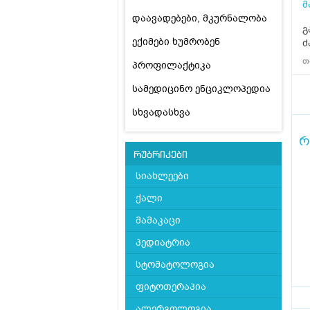
მ
დაავადებები, მკურნალობა
გ
ექიმები ხუმრობენ
ძ
თ
პროფილაქტიკა
სამედიცინო ენციკლოპედია
სხვადასხვა
რ
რუბრიკები
სიახლეები
ქალი
მამაკაცი
პედიატრია
სტომატოლოგია
ფიტოთერაპია
ალერგოლოგია