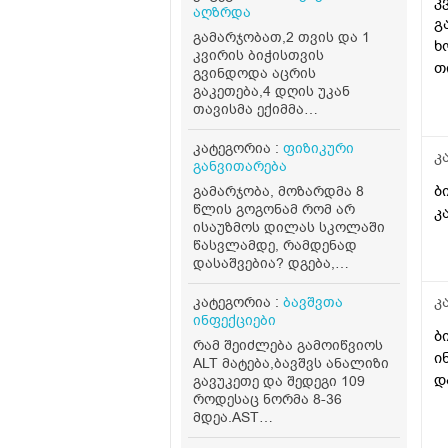
კ
აღზრდა
ს
გ
გამარჯობათ,2 თვის და 1
ჯ
ხ
კვირის ბიჭისთვის
მ
თ
გვინდოდა აცრის
ი
გაკეთება,4 დღის უკან
თავისმა ექიმმა
მ
უკანატანიდან გასინჯა და
ტ
ქო და 37.5 სიცხე,გვითხრა
კატეგორია :
ფიზიკური
ა
კ
ვერ გავუკეთებ
განვითარება
აცრასო,დღეს კიდევ
ბ
გამარჯობა, მოზარდმა 8
გავუზომეთ და ისევ
წლის გოგონამ რომ არ
კ
იმდენიაქ სიცხე,როგორ
ისაუზმოს დილას სკოლაში
მოვიქცეთ?
წასვლამდე, რამდენად
დასაშვებია? დგება,
იღვიძებს 8 საათზე,
სკოლაში პირველი კვება
კ
კატეგორია :
ბავშვთა
აქვს დაახლოებით 12ის
ინფექციები
ნახევრისთვის. დასაშვებია
ბ
რამ შეიძლება გამოიწვიოს
ამდენი ხანი მშიერი ყოფნა?
ი
ALT მატება,ბავშვს ანალიზი
ან აუცილებელია თუ არა
დ
გავუკეთე და შედეგი 109
ადგომისთანავე საუზმობა,
როდესაც ნორმა 8-36
სკოლას იწყებს 9 საათზე.
მდეა.AST
თან არ შია ხოლმე ამ დროს.
ნორმაშია.პროფილაქტიკას