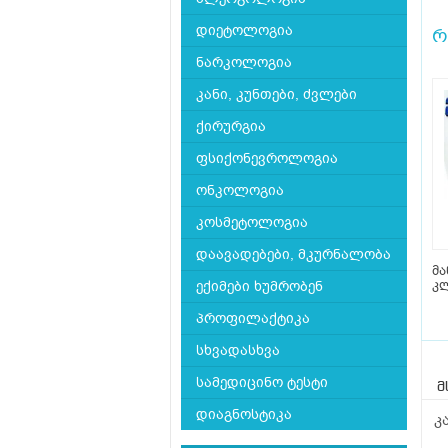
დიეტოლოგია
რ
ნარკოლოგია
კანი, კუნთები, ძვლები
ქირურგია
ფსიქონევროლოგია
ონკოლოგია
კოსმეტოლოგია
დაავადებები, მკურნალობა
მა
კლ
ექიმები ხუმრობენ
პროფილაქტიკა
სხვადასხვა
სამედიცინო ტესტი
მ
დიაგნოსტიკა
კ