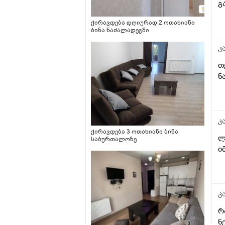
გ
ქირავდება დღიურად 2 ოთახიანი
ბინა ნაძალადევში
კ
თ
ნ
კ
ქირავდება 3 ოთახიანი ბინა
ლ
საბურთალოზე
ი
კ
რ
ნ