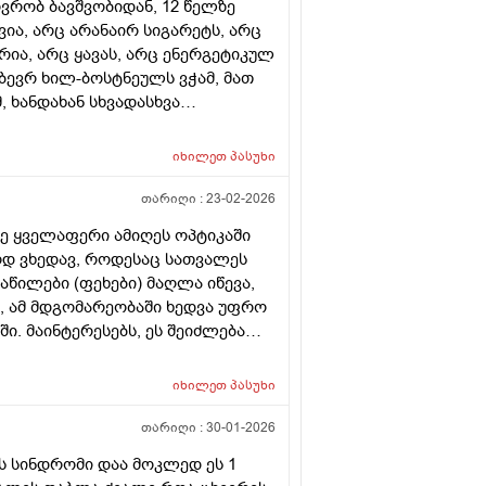
ოვრობ ბავშვობიდან, 12 წელზე
ია, არც არანაირ სიგარეტს, არც
რია, არც ყავას, არც ენერგეტიკულ
 ბევრ ხილ-ბოსტნეულს ვჭამ, მათ
, ხანდახან სხვადასხვა
, სხვა ვარჯიშებსაც ვაკეთებ, არ
მხედველობა-სმენა 100%-იანი
იხილეთ
პასუხი
ბზე არ დავდივარ, სეზონური სურდო
ეზეულა ვიხდი, წამლების გარეშე,
თარიღი :
23-02-2026
დამჭირებია. სიმაღლით 193-194 სმ
ლე ყველაფერი ამიღეს ოპტიკაში
 ასცილებია, ჯან-ღონესაც არ
ოდ ვხედავ, როდესაც სათვალეს
უშაობა, კითხვა და წერა მიწევს,
აწილები (ფეხები) მაღლა იწევა,
წამიკითხია დღეში კომპიუტერის
, ამ მდგომარეობაში ხედვა უფრო
ბ. ვცდილობ, მონიტორიდან
. მაინტერესებს, ეს შეიძლება
ებ, მხედველობა, თვალების
, თუ შესაძლებელია ოპტიკური
 100%–იანი მხედველობა მაქვს,
ორე სათვალეზე უკვე ასეა ფოკუსი
იხილეთ
პასუხი
და ვკითხულობ, ახლოდანაც
ივებით თითქოს ყველაზე კარგად
დ ვხედავ და ვარჩევ საგნებს,
თარიღი :
30-01-2026
ედავ ყველაფერს, რა თქმა უნდა,
სათვალეც კი იშვიათად მკეთებია,
ს სინდრომი დაა მოკლედ ეს 1
 არც არასდროს არ მიხმარია,