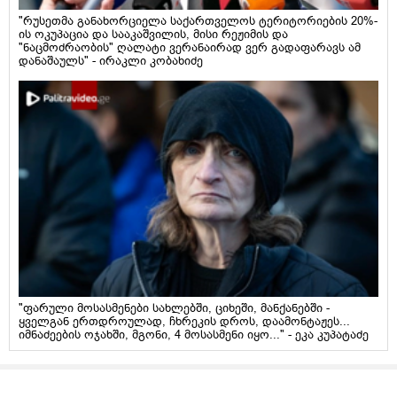
"რუსეთმა განახორციელა საქართველოს ტერიტორიების 20%-
ის ოკუპაცია და სააკაშვილის, მისი რეჟიმის და
"ნაცმოძრაობის" ღალატი ვერანაირად ვერ გადაფარავს ამ
დანაშაულს" - ირაკლი კობახიძე
"ფარული მოსასმენები სახლებში, ციხეში, მანქანებში -
ყველგან ერთდროულად, ჩხრეკის დროს, დაამონტაჟეს...
იმნაძეების ოჯახში, მგონი, 4 მოსასმენი იყო..." - ეკა კუპატაძე