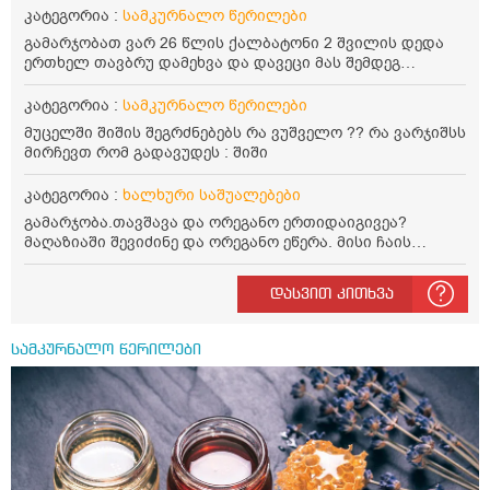
კატეგორია :
სამკურნალო წერილები
გამარჯობათ ვარ 26 წლის ქალბატონი 2 შვილის დედა
ერთხელ თავბრუ დამეხვა და დავეცი მას შემდეგ
დამეწყო შიშები ვეღარ გავდიოდი გარეთ რადგან ისევ
ასე ცუდად არ გავხდარიყავი ყურის ანთება მქონდა
კატეგორია :
სამკურნალო წერილები
მაშინ როგორც გაირკვა მას შემსეგ გავიდა 1 წელზე
მუცელში შიშის შეგრძნებებს რა ვუშველო ?? რა ვარჯიშსს
მეტინდა კიდე მეხვევა თავბრუ გარეთ გასვილისას
მირჩევთ რომ გადავუდეს : შიში
სახლში კარგად ვარ როცა ახსენებენ გარეთ წაავალა
სმაგაზეხ კი ცუდად ვხდებოდი ეხლა როგორმე გავდივარ
კატეგორია :
ხალხური საშუალებები
ბაღში ჯოხში ზოგჯერ მაქვს შეგრძნება მიწა მეცლება
ფეხებიდან და ჯოხზე უნდა დავეყრდნო აუცილებლად
გამარჯობა.თავშავა და ორეგანო ერთიდაიგივეა?
არვიხი როგორ მოვიქცე რა გავაკეთო ასევე დამეწყო
მაღაზიაში შევიძინე და ორეგანო ეწერა. მისი ჩაის
შიშები უაზროდ შფოთვა რომ ვეღარ გავალ გაერთ
დალევის წესი მაინტერესებს.რისთვის არის კარგი?
საერთო ან რაომე მსგავსი როგორ მოვიქხე გავხდი
წავიკითხე რომ: 1 ჭიქა თბილ წყალში ჩავყაროთ 1 ჩაის
დასვით კითხვა
ძალაინ მგრძნობიარე ყველაფერზე მეტირება ( ვინმერ
კოვზი დაქუცმაცებული და გამხმარი ორეგანო და
რომ ჩხუბობს ცუდად ვხდები შიშები მეწყება ეგრევე (
გავაჩეროთ 10-15 წუთი, მივიღოთო ჭამიდან 1-2 საათში.
ასევე მაქვს დანგრეული ოჯახი 7 თვეა 5წლიანი
მიზანი: ანტიოქსიდანტური და ანთების საწინააღმდეგო
სამკურნალო წერილები
ქორწინება დასრულებული იყო ღალატი პატიებები
თვისება. სწორია ეს ინფორმაცია? უკუჩვენება რა აქვს
მანიპულაციები რომ თავს მოიკლავდა თუ წამოვიდოდი
და ბრონქულ ასთმას თუ შველის ორეგანოს ჩაი?
მისგან ეს ტოქსიკური ურთიერთობა დავასრულე ეხლა
ისებ ასე ვარ თავბრუხვევებით და როგორ მოვიქცეე
არვიცი ბოდიში ცოყა არულად მიწერია