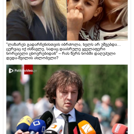
"ლაზარეს გადარჩენისთვის იბრძოლა, ხელს არ უშვებდა…
ცურვაც იქ ისწავლე, სადაც დაასრულე ყველაფერი
ხორციელი ცხოვრებიდან" – რას წერს ხობში დაღუპული
დედა-შვილის ახლობელი?