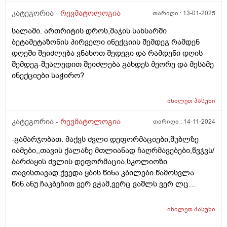
კატეგორია -
რევმატოლოგია
თარიღი :
13-01-2025
სალამი. ართრიტის დროს,მაჯის სახსარში
ბეტამეტაზონის პირველი ინექციის შემდეგ რამდენ
დღეში შეიძლება ვნახოთ შედეგი და რამდენი დღის
შემდეგ-შუალედით შეიძლება გახდეს მეორე და მესამე
ინექციები საჭირო?
იხილეთ
პასუხი
კატეგორია -
რევმატოლოგია
თარიღი :
14-11-2024
-გამარჯობათ. მაქვს ძვლი დეფორმაციები,შუბლზე
იამები,,თავის ქალაზე მთლიანად ჩაღრმავებები,წვჯვს/
ბარძაყის ძვლის დეფორმაცია,სკოლიოზი
თავისთავად.ქვედა ყბის წინა კბილები წამოსვლა
წინ.ანუ ჩაკბეჩით ვერ ვჭამ,ვერც ვაშლს ვერ ლც
პურს.ოსტეომალაცია არის თუ რაქიტი ქრონიკული არ
ვიცი..14 წელია რაც ვებრძვი.მიზეზის
იხილეთ
პასუხი
დასადგენად,რომელი პროფილის ექიმთან უნდა