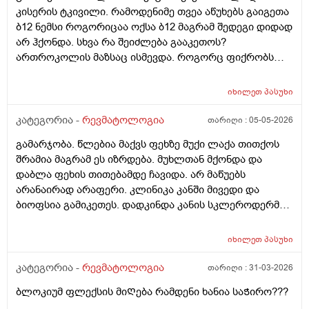
ᲨეიᲫლება გაბზარული იყოს ან მოტეხილიო და
ar vici da aseve dges marcxena xelze shevamchnie ukve
კისერის ტკივილი. რამოდენიმე თვეა აწუხებს გაიგეთა
რენტგენი გადაიᲦეო გადავიᲦე რენტგენი . და ექიმმა
witladmaqvs ragac gamoberili da mtkiva dilit ar mqonda arc
ბ12 ნემსი როგორიცაა ოქსა ბ12 მაგრამ შედეგი დიდად
ეს დასკვნა დამიწერა . მარცხენა ტერფის მედიალური
shuadgisit xels ro videb mtkiva.. Albad sisxli vegar
არ ჰქონდა. სხვა რა შეიძლება გააკეთოს?
სოლისებური Ძვლის წინა კიდის მოტეხილობა . და
modzraobs am ese xelebit siarulit da am cal pexze siarulit?
ართროკოლის მაზსაც ისმევდა. როგორც ფიქრობს
ᲗაბაᲨირი დამადო . Თან ესე მიᲗხრა მარცხენა ფეხის
Pexi romelzec tabashiribmaq im pexis didi Titi titqos xan
კუნთი აქვს დაჭიმული. კისერს ამოძრავებს არ აქვს
Შუა ნაწილის მარცხენა მხარეს გაქვს დაბეᲟილობა
miwitldeba da aivanze ro gavdivar shemovdivar milurjdeba
გაშეშებული მაგრამ მუდმივად აწუხებს
ᲨეᲨუპება და Შუა ნაწილᲨი მოტეხილობა მცირეო რავი
იხილეთ
პასუხი
amdros sheidzleba Tuara odnav sigrileshi yopna ?
. და დამინიᲨნა ეს წამლები, კოქსიქეა 90 მგ,
Momentebshi gushinac dzilshi shevxti da rom gamogvidza
კატეგორია -
რევმატოლოგია
თარიღი :
05-05-2026
ტოქსივენოლი, ბიენზა, კალციმესი, რაბელოკი . და ეს
metkina fexi da iseti grdznoba mqonda rom pexze racmaqvs
ყველაფერი მიᲨველის ფეხზე? Თან ესე მეუბნევა
gadaxveuli ukan wavida titqoso aseve didxan ert adgilas ar
გამარჯობა. წლებია მაქვს ფეხზე მუქი ლაქა თითქოს
მინიმუმ 3-4კვირა სახლᲨი უნდა იყოვო და Ძალიან
shemidzlia wola da arc dgoma imotoro meoredgea daukve
შრამია მაგრამ ეს იზრდება. მუხლთან მქონდა და
Თუარა 3-4კვირა რაᲗ უნდა Ძალიან მტკივა ფეხს ვერც
jdoma da calpexit siarulit yavarjnitac davigale ukve da
დაბლა ფეხის თითებამდე ჩავიდა. არ მაწუებს
მარცხენა მარჯვენა მხარეს ვერ ვწევ ვერ მაᲦლა
sakmaod damglelloa da xshirad vdgebi da ro davdivar da an
არანაირად არაფერი. კლინიკა კანში მივედი და
დაბლა და ვერც ᲗიᲗებს ვატოკებ . რენტგენი
vwevar da vdgebi momentebshi pexi mitokavs da davijero
ბიოფსია გამიკეთეს. დადკინდა კანის სკლეროდერმია.
3მხრიდან გადამიᲦო ფეხზე .
tabashiri momeshva? Tumomeshva ragato vgrdznob
ანალიზი ana-84 იყო პასუხი. დამინიშნა 1 თვე მაზი და
mocheras ..
შეიძლება შემდეგ მეტოტრექსატი დაგინიშნოვო.
იხილეთ
პასუხი
რევმატოლოგთან კონსულტაცია საჭირო არის?
შინაგანი ორგანოები არაფერი გამიკონტროლებია.
კატეგორია -
რევმატოლოგია
თარიღი :
31-03-2026
სისხლის საერთო ყველა პასუხი ნორმის ფარგლებში
ბლოკიუმ ფლექსის მიᲦება რამდენი ხანია საᲭირო???
ოყო.