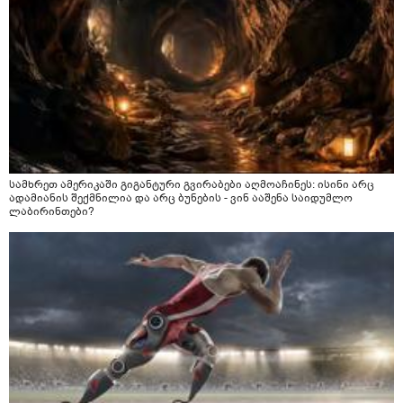
სამხრეთ ამერიკაში გიგანტური გვირაბები აღმოაჩინეს: ისინი არც
ადამიანის შექმნილია და არც ბუნების - ვინ ააშენა საიდუმლო
ლაბირინთები?