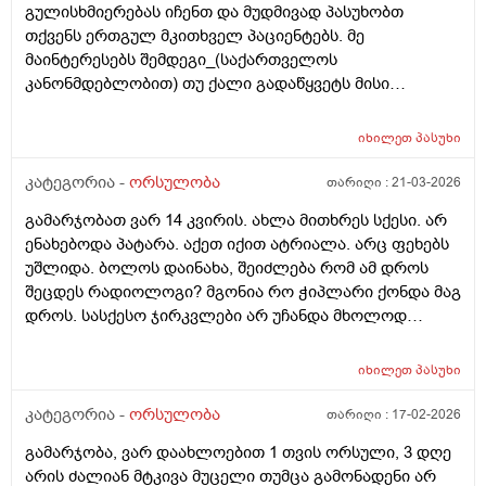
გულისხმიერებას იჩენთ და მუდმივად პასუხობთ
თქვენს ერთგულ მკითხველ პაციენტებს. მე
მაინტერესებს შემდეგი_(საქართველოს
კანონმდებლობით) თუ ქალი გადაწყვეტს მისი
კვერცხუჯრედის გაყინვას, რამდენი ხნის ვადითაა ეს
(კვერცხუჯრედის კრიოპრეზერვაცია) შესაძლებელი?
იხილეთ
პასუხი
და რამდენია ყოველთვიური გადასახადი? და ყველაზე
მნიშვნელოვანი შეკითხვა_თუ, დავუშვათ, საკუთარ
კატეგორია -
ორსულობა
თარიღი :
21-03-2026
გაყინული კვერცხუჯრედების ნაწილს ქალი
გამარჯობათ ვარ 14 კვირის. ახლა მითხრეს სქესი. არ
გამოიყენებს, გაყინული კიდევ ისევ მორჩება
ენახებოდა პატარა. აქეთ იქით ატრიალა. არც ფეხებს
კლინიკაში, ამ დროს შემდგომ როგორ განვითარდება
უშლიდა. ბოლოს დაინახა, შეიძლება რომ ამ დროს
სცენარი? რა ბედი ეწევა დარჩენილ გაყინულ
შეცდეს რადიოლოგი? მგონია რო ჭიპლარი ქონდა მაგ
კვერცხუჯრედებს?_თუ მათ ვადა გასდით,
დროს. სასქესო ჯირკვლები არ უჩანდა მხოლოდ
გამოიყენებენ მანამ სხვა ქალის
სიგრძე გამოჩნდა ბიჭის.
გასანაყოფიერებლად, ე.წ "დონორის" სურვილის
მიუხედავად? თუ არ შეწუხდებით, დეტალურად რომ
იხილეთ
პასუხი
ამიხსნათ ამ ყველაფრის იურიდიული მხარე? უღრმესი
კატეგორია -
ორსულობა
თარიღი :
17-02-2026
მადლობა!
გამარჯობა, ვარ დაახლოებით 1 თვის ორსული, 3 დღე
არის ძალიან მტკივა მუცელი თუმცა გამონადენი არ