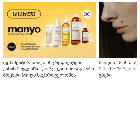
რიგში რაც არ გაგვისინჯია ამ ხნის განმავლობაში და
ზღვარზე ქონდა ისე რომ ლაბორანტმა გვითხრა
საყურადღებოა თორემ მერე საპრობლემო
გახდებაო,და ისედაც თვენახევარში ერთხელ
გვნახულობდა ის ძველი ექიმი,ინდომეტაზონის
სანთელი ოცი დღე ძილის წინ,უტროჟესტანი
საღამოს,კურანტილი სისხლის გამათხელებელი,ახლა
აქვს თავის ტკივილები,სხვა ჩვენება არააქვს და ასე
გვგონია დ ვიტამია გამოიწვიაო მარა ვირუსიც
ფერმენტირებული ინგრედიენტები
როდის არის ხალი
ქონდა,ვაგოსტაბილი თავის ტკივილისთვის,თქვენ რას
კანის მოვლაში - კორეული ინოვაციური
მისი მოშორების 
გვირჩევთ?როგორც გვითხარით ონლაინ ისე მიდის
ბრენდი Manyo საქართველოშია
გზები
ყველაფერი და ხალხს შეხება აქვთ პირდაპირ
პროცესთან და ისინი ვერ ხვდებიან.გმადლობთ
გაწეული დახმარებისთვის.