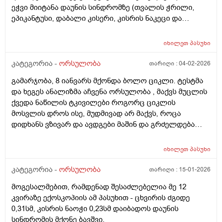
ეჭვი მიიტანა დაუნის სინდრომზე (თვალის ჭრილი,
ეპიკანტუსი, დაბალი კისერი, კისრის ნაკეცი და
დაბალი ტონუსი), კვლევების შედეგად ბავშვს არ
აღმოაჩნდა გულის მანკი, ასევე სმენის პრობლემა და
იხილეთ
პასუხი
შინაგანი ორგანოების სხვა პათოლოგიები. გთხოვთ
მირჩიოთ ჯერ გენეტიკოსის კონსულტაცია მჭირდება
კატეგორია -
ორსულობა
თარიღი :
04-02-2026
თუ კარიოტიპის ანალიზი?
გამარჯობა, 8 იანვარს მქონდა ბოლო ციკლი. ტესტმა
და ხეგეს ანალიზმა აჩვენა ორსულობა , მაქვს მუცლის
ქვედა ნაწილის ტკივილები როგორც ციკლის
მოსვლის დროს ისე, მუდმივად არ მაქვს, როცა
დიდხანს ვზივარ და ავდგები მაშინ და გრძელდება
დაახლოებით 1 2 წუთი და შემდეგ მივლის , ასევე ღამე
რომ ვწევარ მაშინ მტკივა იგივე ხანგრძლივობიფ
იხილეთ
პასუხი
ოღონდ თითქოს უფრო მეტად, ბუნებრივია? 3 დღეა
რაც ასე ვარ.
კატეგორია -
ორსულობა
თარიღი :
15-01-2026
მოგესალმებით, რამდენად შესაძლებელია მე 12
კვირაზე ექოსკოპიის ამ პასუხით - ცხვირის ძგიდე
0,31სმ, კისრის ნაოჭი 0,23სმ დაიბადოს დაუნის
სინდრომის მქონე ბავშვი.