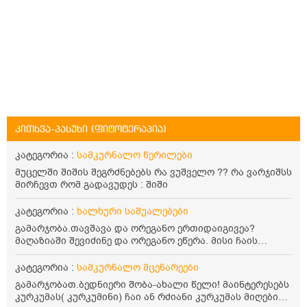
კითხვა-პასუხი (ფიტოტერაპია)
კატეგორია :
სამკურნალო წერილები
მუცელში შიშის შეგრძნებებს რა ვუშველო ?? რა ვარჯიშსს
მირჩევთ რომ გადავუდეს : შიში
კატეგორია :
ხალხური საშუალებები
გამარჯობა.თავშავა და ორეგანო ერთიდაიგივეა?
მაღაზიაში შევიძინე და ორეგანო ეწერა. მისი ჩაის
დალევის წესი მაინტერესებს.რისთვის არის კარგი?
წავიკითხე რომ: 1 ჭიქა თბილ წყალში ჩავყაროთ 1 ჩაის
კატეგორია :
სამკურნალო მცენარეები
კოვზი დაქუცმაცებული და გამხმარი ორეგანო და
გამარჯობათ.ბედნიერი შობა-ახალი წელი! მაინტერესებს
გავაჩეროთ 10-15 წუთი, მივიღოთო ჭამიდან 1-2 საათში.
კურკუმას( კურკუმინი) ჩაი ან რძიანი კურკუმას მიღების
მიზანი: ანტიოქსიდანტური და ანთების საწინააღმდეგო