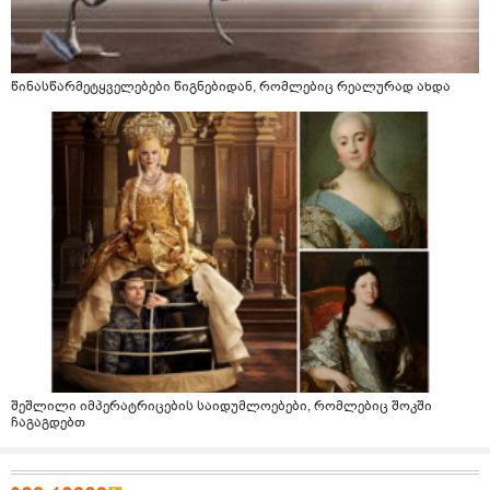
წინასწარმეტყველებები წიგნებიდან, რომლებიც რეალურად ახდა
შეშლილი იმპერატრიცების საიდუმლოებები, რომლებიც შოკში
ჩაგაგდებთ