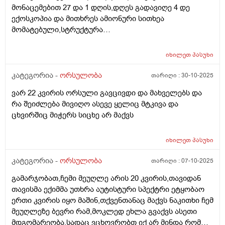
მონაცემებით 27 და 1 დღის,დღეს გადავიღე 4 დე
ექოსკოპია და მითხრეს ამიონური სითხეა
მომატებული,სტრუქტურა
არაეთგვაროვანიმღვრიე,მითხრეს რომ შანსი მაქ
ნაადრევი მშობიარობის,მაქვს ამ ბოლოს წელის
იხილეთ
პასუხი
ტკივილი ხშირად,ყრუ ტკივილი თირკმლებისბარეში
და ხაჭოსებრი გამონადენი,ნაცხის ანალიზმა კანდიდა
კატეგორია -
ორსულობა
თარიღი :
30-10-2025
აჩვენა ერთი თვის უკან,როგორ მოვიქცე?
ვარ 22 კვირის ორსული გავცივდი და მახველებს და
რა შეიძლება მივიღო ასევე ყელიც მტკივა და
ცხვირშიც მიჭერს სიცხე არ მაქვს
იხილეთ
პასუხი
კატეგორია -
ორსულობა
თარიღი :
07-10-2025
გამარჯობათ,ჩემი მეუღლე არის 20 კვირის,თავიდან
თავისმა ექიმმა უთხრა აუტისტური სპექტრი ეტყობაო
ერთი კვირის იყო მაშინ,თქვენთანაც მაქვს ნაკითხი ჩემ
მეუღლეზე ბევრი რამ,მოკლედ ეხლა გვაქვს ასეთი
მდგომარეობა,სადაც ვცხოვრობთ იქ არ მინდა რომ