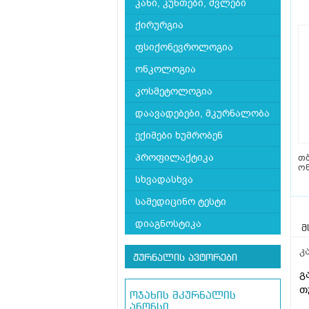
კანი, კუნთები, ძვლები
ქირურგია
ფსიქონევროლოგია
ონკოლოგია
კოსმეტოლოგია
დაავადებები, მკურნალობა
ექიმები ხუმრობენ
პროფილაქტიკა
თ
ო
სხვადასხვა
სამედიცინო ტესტი
დიაგნოსტიკა
მ
კ
ჟურნალის ავტორები
გ
თ
ოჯახის მკურნალის
ანონსი