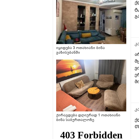
ქ
ტ
გ
კ
იყიდება 3 ოთახიანი ბინა
ვაზისუბანში
ა
მ
ვ
ე
მ
კ
ქირავდება დღიურად 1 ოთახიანი
ქ
ბინა საბურთალოზე
Თ