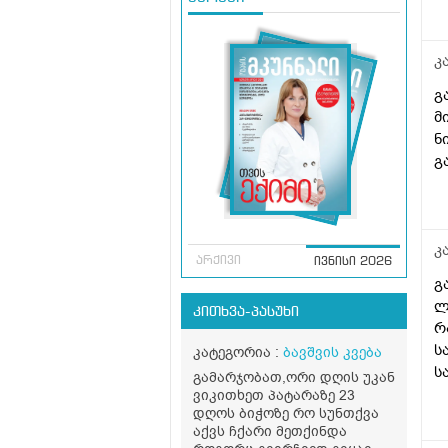
კ
გ
მ
ნ
გ
კ
არქივი
ივნისი 2026
გ
ლ
კითხვა-პასუხი
რ
ს
კატეგორია :
ბავშვის კვება
ს
გამარჯობათ,ორი დღის უკან
დ
ვიკითხეთ პატარაზე 23
დღოს ბიჭოზე რო სუნთქვა
ლ
აქვს ჩქარი მეთქინდა