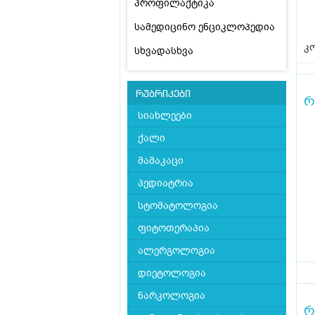
პროფილაქტიკა
სამედიცინო ენციკლოპედია
კო
სხვადასხვა
რუბრიკები
რ
სიახლეები
ქალი
მამაკაცი
პედიატრია
სტომატოლოგია
ფიტოთერაპია
ალერგოლოგია
დიეტოლოგია
ნარკოლოგია
რ