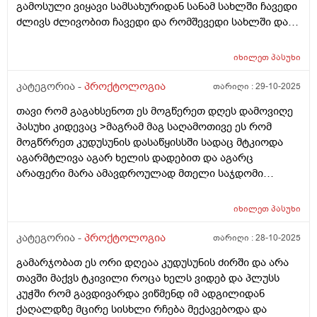
გამოსული ვიყავი სამსახურიდან სანამ სახლში ჩავედი
ძლივს ძლივობით ჩავედი და რომშევედი სახლში და
გავედი კუჭში საკმაოდ მტკივნეული იყო კუჭში გასვლა
მისმერე დამეწყო ტკივილები ვისვამ თურმანიძის
იხილეთ
პასუხი
მალამოს მაგრამ.მგონი წესივრადაც ვერ ვისვამ
ანალურ ხვრელზე იმიტორო მგონი შედეგი არ მაქვს
კატეგორია -
პროქტოლოგია
თარიღი :
29-10-2025
კუჭში ძალიან ძალიან ცოტას გავდივარ და ხშორად
თავი რომ გაგახსენოთ ეს მოგწერეთ დღეს დამოვიღე
გავდივარ 30 წუთში ისევ მინდება და მოენტებში
პასუხი კიდევაც >მაგრამ მაგ საღამოთივე ეს რომ
ოღონდ სულარა როცა ისევ მადგება ბოდიშით და
მოგწრრეთ კუდუსუნის დასაწყისსში სადაც მტკიოდა
განავალი ისევ მტკივდება რომ მაწვება მაგრამ კუჭში
აგარმტლივა აგარ ხელის დადებით და აგარც
გასვლის მერე ტკივილები მიქრება ტკივილი ძააალიან
არაფერი მარა ამავდროულად მთელი საჯდომი
ძლიერიარ არის მაგრამ ვგრძნობ მოკლედ ტკივილს...
მტკიოდა ხოლმე ყრუდ და მომენტალურად წატეხვა
განავალიარ არის სისხლიანი. და რაც მოვყევი სულ
დუნდულებზე და შიგნითა ნაწილში ასევე კუჭში 5 ჯერ
პირველად სამსახურიდან რომ გამოვედი მაშინ
იხილეთ
პასუხი
გავედი ცოტ ცოტა ისე რო თითქოს ვერ ვიმთავრებდი
მომინდა და სანამ სახლამდე ჩავედი ძლივს შევედი და
გასვლას ადრე ვიყავიასე და ახლაც ასე ვარ
კატეგორია -
პროქტოლოგია
თარიღი :
28-10-2025
კუჭში რომ გავედი მტკივნეული იყო თქო ამისმერე
სანთლებს ვიკეთებდი მაგრამ ახლა ბუასილის მაზს
გაგრძელება რამე შუაშია ამასთან რამე
გამარჯობათ ეს ორი დღეაა კუდუსუნის ძირში და არა
ვისვამ თურმანიძის.. რაიმე ძლიერ ანთებას ხომარ
დამიზიანდა???.. არის თუარა ეს ბუასილის
თავში მაქვს ტკივილი როცა ხელს ვიდებ და პლუსს
აქვს ადგილი ცოტახანი რომ დავჯდებიი ან დავწვები
ბრალი..მანამდე სანამ ეს მოხდებოდა ერთი დღით
კუჭში რომ გავდივარდა ვიწმენდ იმ ადგილიდან
და ავდგები ესევე მტკივდება ყრუდ ჩაბანებს დილა
ადრე კუდუსუნი მტკიოდა დარავი... რაშუაშუა ამასთან
ქაღალდზე მცირე სისხლი რჩება მექავებოდა და
საღამო ვაკეთებ და მაზი რომ წავისვი თურმანიძის