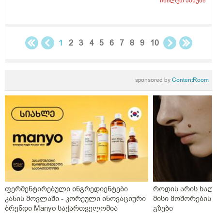
იხილეთ
პასუხი
1
2
3
4
5
6
7
8
9
10
sponsored by
ContentRoom
ფერმენტირებული ინგრედიენტები
როდის არის ხალი
კანის მოვლაში - კორეული ინოვაციური
მისი მოშორების 
ბრენდი Manyo საქართველოშია
გზები