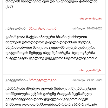
თითქოს სისხლივით იყო და ეს შეიძლება ჭარხალმა
ქნა?
იხილეთ
პასუხი
კატეგორია -
პროქტოლოგია
თარიღი :
01-03-2026
გამარჯობა მაქვსა ანალური ბზარი უსისხლოთ.
მაწუხებს დროდადრო ქავილი დიდიხნის შემდეგ
საგრძნობლათ მოიკლო ქავილმა თუმცა ფიზიკური
დატვირთვის შემდეგ ისევ შემიბრუნა. ხელოვნურმა
ინტელეკტმა ყველაზე ეფეკტური ნიტროგლიცერინის
მალამოაო თუმცა არ იშოვება ქართულ აფთიაქებში
და ზოგადად დიდი სიმწირეა წამლების ამ თემაზე
იხილეთ
პასუხი
ქართულ ბაზარზე. რას მირჩევთ რაიმე ეფეკტური
წამალი თუ იცით ქართულ აფთიაქებში რომ ვიყიდო
კატეგორია -
პროქტოლოგია
თარიღი :
24-01-2026
მადლობა
გამარჯობა პრესტო გელის (სანთელის) გამოყენება
ხომშეიძლება ექჯმის გარეშე რადგან მცენარეულ
ექსტრაქტებზეა დამზადებული?? ვიცირო მაქვს
ბუასილი ოღონდ სისხლიანიდა რაგაც არა ბევრჯერ