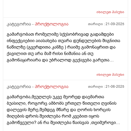
არ მაძინებს თან თითქოს მოშარდვა მინდა თან
შებერილობაა რომელიც მაწუხებს და მისველდება
იხილეთ
პასუხი
საჯდომი მსგავსი შეგრძნებების შემდეგ და ტუალეჩი
რო დავჯდები ვერაფერს ვშვები მაქვს კიდევ. •
კატეგორია -
პროქტოლოგია
თარიღი :
21-09-2025
მოულოდნელი „ბუყბუყი“ მუცელში; • ტუალეტზე
გამარჯობათ რომელიმე სქესობრივად გადამდები
წასვლისას შეგრძნება, რომ ბოლომდე ვერ
ინფექციებიი აიასახება თუარა დუნდულების შიგნითა
ვცარიელდებისავით. • ჭინთების შემდეგ ხშირად
ნაწილზე (გვერდითა კანზე ) რაიმე გამონაყრით და
მინდება ბევრი შარდვა შემდეგ მიღიზიანდება და წვა
ქავილით თუ არა მაშ რისი ნიშანია ან თუ
მიჩნდება. • მუცელი ხმაურობს ხშირად ხან მარცხენა
გამონაყარიარა და უბრალოდ გექავება გარეთა
მხარეს ხან მარჯვენა თითქოს რაღაც უჭირს. • ბოლო
ნაწილი
ორი დღე მქონდა მოთეთრო განავალი შერეული,
შემდეგ ჩვეულებრივად გახდა ხილის ჭამის შემდეგ •
იხილეთ
პასუხი
ზოგჯერ ჰაერის ჩასუნთქვისას მუცელში დაჭიმულობის
კატეგორია -
პროქტოლოგია
თარიღი :
21-06-2025
შეგრძნება და მოშარდვის. • მადა ქრება როცა ასე ვარ
თუმცა როცა დაწყნარდება სიმპტომები რასაც არ ვჭამ,
გამარჯობა,მეუღლეს უკვე მეორედ დაემართა
ორგანიზმი იმის აღდგენას მთხოვს და როცა ავღადგენ
ბუასილი, როგორც ამბობს ერთელ წითელი ღვინის
და კარგად შევჭამ შემდეგ ისევ მეწყება თითქოს
დალევის მერე,შემდეგ მწარე და ღორის ხორცის
მატრიცაში ვარ და ჩემსთავს ვუჩალიჩებ და იქნებ
მიღების დროს.შეიძლება რომ კვებით იყოს
დამეხმაროთ მადლობა დიდი წინასწარ, ვფიქრობ,
გამოწვეული? ან რა შეიძლება წაისვას ,თეიმუროვი
შესაძლოა ნაწლავის ან ნაღვლის პრობლემა იყოს
მომცეს აფთიაქში და კი შველის იმ პერიოდში.ან