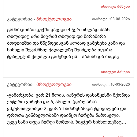
იმიტომ რომ ხანდახან დილას გულის რევის
როგორ უნდა მოიქცეს ,რა შეიძლება იხმაროს
იხილეთ
პასუხი
შეგრძნებაც მაქვს ცოტათი და დილას უფრო შეტევები
მუცლის ვიდრე დღის განმავლობაში და ზოგადად
კატეგორია -
პროქტოლოგია
თარიღი :
03-06-2025
ხილს არ ვჭამ და ჯანსაღად ეს შეიძლება იყოს ამის
თავი რაც ვნახე სიმპტომები ნაწლავის კიბოს გავდა და
გამარჯობათ კუჭში გავედი 4 ჯერ თხლად ძაან
შევშფოთდი 17 ის ეხლა გავხდი და ისეთს არ ვჭამ
თხლადაც არა მაგრამ თხლად და წარამარა
არაფერს ასე რომ ვიყო
ბოდიიიშიი და წნენდვისგან ალბად გამეხეხა კანი და
სისხლი შევამჩნიე ქაღალდზე შეიძლება თუარა
ტუალეტის ქაღალს გამეწვია ეს .. პაპიას და რაგაც
რბილი ტუალეტების ქაღალდებუ რომ იყიდება
ეგენიარა მეორეენაირი მაგას ვხმარობ .ასევე
იხილეთ
პასუხი
მაინტერესებს რომელი საკვები არ შეიძლება
ბუასილის დროს მწარის და მჟავის გარდა .და რომელი
კატეგორია -
პროქტოლოგია
თარიღი :
10-03-2025
შეიძლება ვარ 25წლისბიჭი.
-გამარჯობა, ვარ 21 წლის. იანვრის დასაწყისში მქონდა
ენტერო ვირუსი და ბუასილი. (გარე არა)
ვმკურნალობდი 2 კვირა. ჩამიწყნარდა ტკივილები და
დროთა განმავლობაში დაიწყო ჩირქმა წამოსვლა.
უკვე სამი თვეა ჩირქი მომდის, ზიგჯერ სისხლდენაც
მაქვს კუჭში გასვლის დროს და განსაკუთრებით თავის
დატვირთვის დროს. ექიმთან არ მივსულვარ.