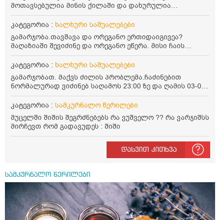
მოთავსებულია მინის ქილაში და დახურულია
პლასტმასის სახურავით. ექნება თუ არა შენარჩუნებული
სასარგებლო თვისებები და შეიძლება თუ არა მისი
კატეგორია :
ხალხური საშუალებები
მირთმევა? გმადლობთ.
გამარჯობა.თავშავა და ორეგანო ერთიდაიგივეა?
მაღაზიაში შევიძინე და ორეგანო ეწერა. მისი ჩაის
დალევის წესი მაინტერესებს.რისთვის არის კარგი?
წავიკითხე რომ: 1 ჭიქა თბილ წყალში ჩავყაროთ 1 ჩაის
კატეგორია :
ხალხური საშუალებები
კოვზი დაქუცმაცებული და გამხმარი ორეგანო და
გამარჯობათ. მაქვს ძილის პრობლემა.ჩაძინებით
გავაჩეროთ 10-15 წუთი, მივიღოთო ჭამიდან 1-2 საათში.
ნორმალურად ვიძინებ საღამოს 23:00 ზე და ღამის 03-00
მიზანი: ანტიოქსიდანტური და ანთების საწინააღმდეგო
ან 04:00 საათზე მეღვიძება და მერე ვერ ვიძინებ
თვისება. სწორია ეს ინფორმაცია? უკუჩვენება რა აქვს
ვერაფრით.რამე ხალხური საშუალება თუ არის ამ
კატეგორია :
სამკურნალო წერილები
და ბრონქულ ასთმას თუ შველის ორეგანოს ჩაი?
პრობლემის მოსაგვარებლად
მუცელში შიშის შეგრძნებებს რა ვუშველო ?? რა ვარჯიშსს
მირჩევთ რომ გადავუდეს : შიში
დასვით კითხვა
სამკურნალო წერილები