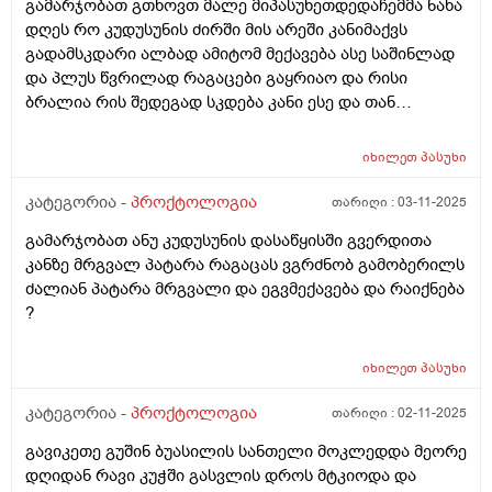
გამარჯობათ გთხოვთ მალე მიპასუხეთდედაჩემმა ნახა
სხვა რაიმის მიმანიშნებელი ხომ არაა .. ასევე
დღეს რო კუდუსუნის ძირში მის არეში კანიმაქვს
დუნდულების ბოლოში დასაწყისში არა ანუ
გადამსკდარი ალბად ამიტომ მექავება ასე საშინლად
კუდუსუნთან არა ბოლოში სადაც ბოდიშით და
და პლუს წვრილად რაგაცები გაყრიაო და რისი
ყვერების პარი იწყება იქ მუდვიმად მიღიზიანდება კანი
ბრალია რის შედეგად სკდება კანი ესე და თან
და გამობურცული მაქ თითქოს თურმანიძე
გამონაყარი რისი ბრალია სინაფლანოს მაზს ვისვამ
რამდენჯერაც წავისვი ჩამიწყნარდა მარა
და მიშველის? ბიჭივარ
მომენტშირომ ვიწმენდავ მედება რაგაც გამობურცული
იხილეთ
პასუხი
პატარათი ისე არ მაქვს წვა მაგ ადგილის ან ქავილი ან
კატეგორია -
პროქტოლოგია
თარიღი :
03-11-2025
ტკივილი როცა სუფთად ვარ მაგრამ მომენტებში
ვგრძნობ ხოლმე რომ რაგაც მედება იმადგილში
გამარჯობათ ანუ კუდუსუნის დასაწყისში გვერდითა
სადაც აგიხწერეთ და არვიცი დაზუსტებით თუარა
კანზე მრგვალ პატარა რაგაცას ვგრძნობ გამობერილს
მაგრამ ისე მახსოვს რომ ბავშობიდან ასე მაქვს და
ძალიან პატარა მრგვალი და ეგვმექავება და რაიქნება
ადრეც ბევრჯერ მომსვლია მსგავსი შემთხვევა
?
იხილეთ
პასუხი
კატეგორია -
პროქტოლოგია
თარიღი :
02-11-2025
გავიკეთე გუშინ ბუასილის სანთელი მოკლედდა მეორე
დღიდან რავი კუჭში გასვლის დროს მტკიოდა და