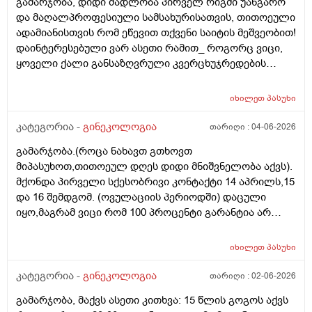
გამარჯობა, დიდი მადლობა პირველ რიგში უანგარო
და მაღალპროფესიული სამსახურისათვის, თითოეული
ადამიანისთვის რომ ეწევით თქვენი საიტის მეშვეობით!
დაინტერესებული ვარ ასეთი რამით_ როგორც ვიცი,
ყოველი ქალი განსაზღვრული კვერცხუჯრედების
რაოდენობით/რიცხვით იბადება. ანუ, გამოდის,
თითოელისთვის, ეს რიცხვი ინდივიდუალურია? რაზეა
იხილეთ
პასუხი
ეს დამოკიდებული?_მისი ჯანმრთელობის
(ჩვილობიდან) რომელ პროცესებზე? ქალის
კატეგორია -
გინეკოლოგია
თარიღი :
04-06-2026
ორგანიზმის/ჯანმრთელობის რომელ თავისებურებებზე
გამარჯობა.(როცა ნახავთ გთხოვთ
რომ დავუშვათ, ზოგიერთ ქალბატონს მეტი
მიპასუხოთ,თითოეულ დღეს დიდი მნიშვნელობა აქვს).
რაოდენობა აქვთ მათ ორგანიზმში
მქონდა პირველი სქესობრივი კონტაქტი 14 აპრილს,15
კვერცხუჯრედებისა, დაბადების პროცესიდან და ზოგს
და 16 შემდგომ. (ოვულაციის პერიოდში) დაცული
კი მცირე? მადლობთ!
იყო,მაგრამ ვიცი რომ 100 პროცენტი გარანტია არ
არსებობს. მენსტრუაცია(ყოველ შემთხვევაში მე ასე
ვფოქრობ რადგანაც Implantation bleeding არსებობს და
იხილეთ
პასუხი
არ მინდა ავირიო) მქონდა 24 რიცხვში,როგორც
ჩვეულებრივ 3-4 დღე,მაგრამ ადრე
კატეგორია -
გინეკოლოგია
თარიღი :
02-06-2026
მომივიდა,ველოდებოდი 1 კვირის ან 10 დღის მერე.
გამარჯობა, მაქვს ასეთი კითხვა: 15 წლის გოგოს აქვს
მალევე ვირუსი შემხვდა,სიცხე,გულისრევის