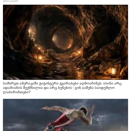
სამხრეთ ამერიკაში გიგანტური გვირაბები აღმოაჩინეს: ისინი არც
ადამიანის შექმნილია და არც ბუნების - ვინ ააშენა საიდუმლო
ლაბირინთები?