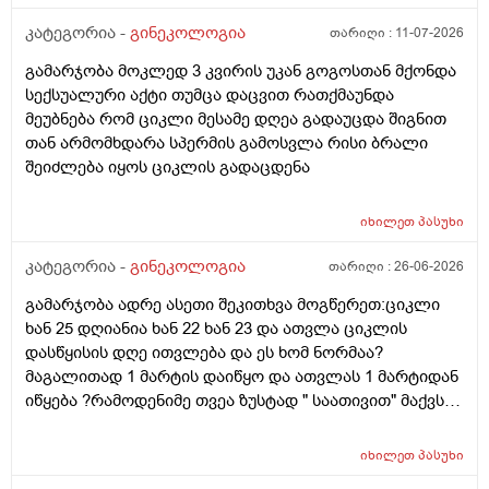
აჩვენებს ტესტი... ივნისში რომ დავოესულებოდი უკვე
თვე გავიდა... 9 ივლის რო დავორსულებოდი როგორ
კატეგორია -
გინეკოლოგია
თარიღი :
11-07-2026
ოვულაციია იყო დიდი ხნით ადრე... შეგრძმება მაქ მაქ
გამარჯობა მოკლედ 3 კვირის უკან გოგოსთან მქონდა
ტკივილის ხან არა, შარდვის შემდეგ ტკივილი და
სექსუალური აქტი თუმცა დაცვით რათქმაუნდა
შებერილობის შეგრძმება...ჩემით ორციპოლი და
მეუბნება რომ ციკლი მესამე დღეა გადაუცდა შიგნით
ნოშპაც დავლიეე.... რა უნდა ვქნა
თან არმომხდარა სპერმის გამოსვლა რისი ბრალი
შეიძლება იყოს ციკლის გადაცდენა
იხილეთ
პასუხი
კატეგორია -
გინეკოლოგია
თარიღი :
26-06-2026
გამარჯობა ადრე ასეთი შეკითხვა მოგწერეთ:ციკლი
ხან 25 დღიანია ხან 22 ხან 23 და ათვლა ციკლის
დასწყისის დღე ითვლება და ეს ხომ ნორმაა?
მაგალითად 1 მარტის დაიწყო და ათვლას 1 მარტიდან
იწყება ?რამოდენიმე თვეა ზუსტად " საათივით" მაქვს
უკვე 21 დღიანი და ვიცი რომ ნორმაა, მაგრამ სულ
მეშინია კიდევ ხომ არ ჩამოიწევს? მინდა რომ 25 ან
იხილეთ
პასუხი
მეტი დღიანი იყოს.ან რატომ ჩამოდის ესე დროთა