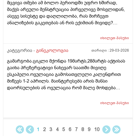
მცვივა თმები ამ ბოლო პერიოდში უფრო ხშირად,
მაქვს არეული მენსტრუაცია პირველივე მოსვლიდან,
ასევე სისუსტე და დაღლილობა, რას მირჩევთ
ანალიზების გაკეთებას ან რის ექიმთან მივიდე?
მადლობა წინასწარ
იხილეთ
პასუხი
კატეგორია -
გინეკოლოგია
თარიღი :
29-03-2026
გამარჯობა.ციკლი მქონდა 19მარტს,28მარტს აქტისას
გაიხა პრეზერვატივი ნახევარ საათში მივიღე
ესკაპელი.ოვულაცია გამოსათვლელი კალენდრით
მიწევს 1-2 აპრილს. მაინტერესებს არის შანსი
დაორსულების ან ოვულაცია რომ მალე მოხდება
ჰქონდა წამლის დალევას აზრი?ამასთან შერეულ
კვებაზე მყავს ბავშვი ხშირდ ვერ ვთავაზობ და იქნებ
იხილეთ
პასუხი
ძუძუთი კვებაც დაეხმაროს არ ჩასახვას.მადლობა.
1
2
3
4
5
6
7
8
9
10