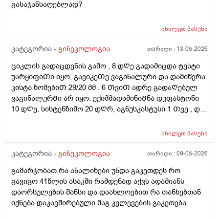
გასაჯანსაღებლად?
იხილეთ
პასუხი
კატეგორია -
გინეკოლოგია
თარიღი :
13-05-2026
ციკლის გადაცდენის გამო , 8 დᲦე გადამიცდა ტესტი
უარყიფიᲗი იყო, გავიკეᲗე ვაგინალური და დამიწერა
კისტა ზომებიᲗ 29/20 მმ . 6 ᲗვიᲗ ადრე გადაᲦებულ
ვაგინალურᲨი არ იყო. ექიმმადამინიᲨნა დუფასტონი
10 დᲦე, სისტენზიმო 20 დᲦრ, აგნუსკასტუსი 1 Თვე , და
ციკლის მერე გაფამოწმება ეხოზე.
რამდენადსაყურადᲦებოა და Თუ დაეხმარება ეს
იხილეთ
პასუხი
წამლევი გაწოვაᲨი. Თუსხვა ექიმს მივმარᲗო?
კატეგორია -
გინეკოლოგია
თარიღი :
09-05-2026
გამარჯობათ.რა ანალიზები უნდა გაკეთდეს რო
გავიგო 41წლის ასაკში რამდენად აქვს ადამიანს
დაორსულების შანსი და დაახლოებით რა თანხებთან
იქნება დაკავშირებული მაგ კვლევების გაკეთება