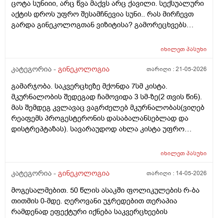
ცოტა სუნიიი, არც წვა მაქვს არც ქავილი. სექსუალური
შეიძლება, მითხრათ_დიდი მადლობა
აქტის დროს უფრო შესამჩნევია სუნი.. რას მირჩევთ
გულისხმიერებისთვის!
გარდა გინეკოლოგთან ვიზიტისა? გამორეცხვებს
სანთლებს რა შეიძლება გავიკეთო? და კიდევ
მაინტერესებს პირიდან ამომდის რაღაცნაირი სუნი
იხილეთ
პასუხი
თითქოს და კუჭიდან ამოდის ეს რისი ბრალი შეიძლება
იყოს?
კატეგორია -
გინეკოლოგია
თარიღი :
21-05-2026
გამარჯობა. საკვერცხეზე მქონდა 7სმ კისტა.
მკურნალობის შედეგად ჩამოვიდა 3 სმ-ზე(2 თვის წინ).
მას შემდეგ კვლავაც ვაგრძელებ მკურნალობას(ვიღებ
რეაფემს პროგესტერონის დასაბალანსებლად და
დისტრეპტაზას). სავარაუდოდ ახლა კისტა უფრო
შემცირებული უნდა იყოს. (2 კვირაში მაქვს ექიმთან
ვიზიტი) მსურს აპარატული მასაჟის - ენდოსფერო
იხილეთ
პასუხი
თერაპიის ჩატარება, რომელიც მთელ სხეულზე
კეთდება და ვიბრაციის მეშვეობით აუმჯობესებს
კატეგორია -
გინეკოლოგია
თარიღი :
14-05-2026
სისხლის მიმოქცევასა და ლიმფოდრენაჟს.
მოგესალმებით. 50 წლის ასაკში ფოლიკულების რ-ბა
მაინტერესებს, მუცლის არეზე დასაშვებია ეს
თითმის 0-მდე. ღეროვანი უჯრედებით თერაპია
პროცედურა?
რამდენად ეფექტური იქნება საკვერცხეების