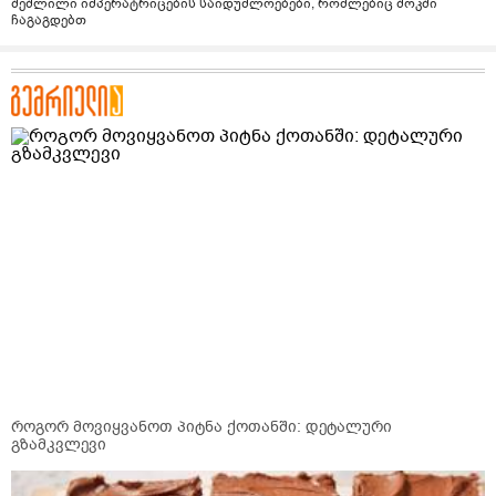
შეშლილი იმპერატრიცების საიდუმლოებები, რომლებიც შოკში
ჩაგაგდებთ
როგორ მოვიყვანოთ პიტნა ქოთანში: დეტალური
გზამკვლევი