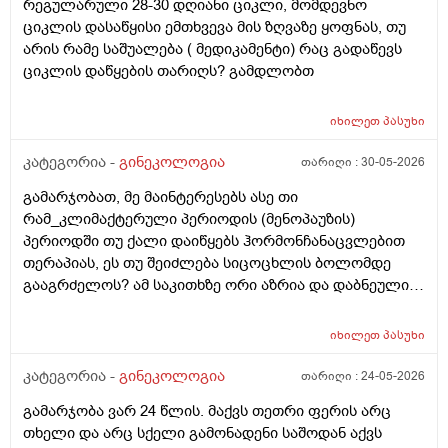
რეგულარული 28-30 დღიანი ციკლი, მომდევნო
შეგრძნებაც მქონდა. მალევე გავიკეთე
ციკლის დასაწყისი ემთხვევა მის ზღვაზე ყოფნას, თუ
ტესტი,უარყოფითი იყო. ეგ უცნაური შეგრძნება
არის რამე საშუალება ( მედიკამენტი) რაც გადაწევს
რამოდენიმე დღე მქონდა. ახლა მენტრუაციას
ციკლის დაწყების თარიღს? გამდლობთ
ველოდები,მაგრამ არ მომივიდა,შუალედი 28-32 დღე
მაქვს ხოლმე და ახლა გადაცდენაა. (მოგზაურობა
მოქმედებსო,2 კვირის წინ სხვა ქალაქში გავემგვაზრე
იხილეთ
პასუხი
და იქ ვარ 10 საათის სავალი), 3 დღის წინ ტესტი
კატეგორია -
გინეკოლოგია
თარიღი :
30-05-2026
გავიკეთე ისევ უარყოფითია. შემდეგი 1 კვირის
განმავლობაში ვერ ვახერხებ მისვლას ექიმთან. არის
გამარჯობათ, მე მაინტერესებს ასე თი
რაიმე შანსი ფეხმძიმობის? აზრი აქვს განმეორებით
რამ_კლიმაქტერული პერიოდის (მენოპაუზის)
ტესტს? მენტრუაცია რეგულარული მქონდა ხოლმე28-
პერიოდში თუ ქალი დაიწყებს ჰორმონჩანაცვლებით
30 დღე შუალედი.
თერაპიას, ეს თუ შეიძლება სიცოცხლის ბოლომდე
გააგრძელოს? ამ საკითხზე ორი აზრია და დაბნეული
ვარ_ზოგი სპეციალისტი ამბობს რომ უმჯობესია
ჰორმონჩანაცვლებითი თერაპია (სიცოცხლის
იხილეთ
პასუხი
ბოლომდე) რადგან ქალს გულსისხლძარღვთა
დაავადებებსა და ალცჰაიმერის რისკს უმცირებს და
კატეგორია -
გინეკოლოგია
თარიღი :
24-05-2026
ზოგი სპეციალისტი კი ამტკიცებს რომ ეს ქალში
გამარჯობა ვარ 24 წლის. მაქვს თეთრი ფერის არც
სიმსივნურ პროცესებს უწყობს ხელს (საშვილოსნო,
თხელი და არც სქელი გამონადენი საშოდან აქვს
საკვერცხეები და უპირველესად, მკერდი). თუ