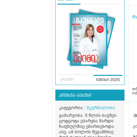
რ
არქივი
ივნისი 2026
თ
ო
კითხვა-პასუხი
კატეგორია :
მკურნალობა
გამარჯობა. 5 წლის ბავშვს
მ
ცოტცოტა ეპარება შარდი.
კ
ზაფხულშიც ემართებოდა
ასე. ამ ბოლოს შევამჩნიე
გ