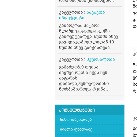
რომ ძალიან უსიამოვნო
სუნი აქვს. დაბანიდან
მ
უახლოეს პერიოდშიც კი
კატეგორია :
ბავშვთა
ვ
ასეთი სუნი უდის ტრუსზე.
ინფექციები
დ
რისი ბრალი შეიძლება
გამარჯობა.პატარა
თ
იყოს?
წლამდეა,გავიდა კუჭში
მ
გამოვუცვალე,2 წუთში ისევ
დ
გავიდა,გამოცცლიდან 10
გ
წუთში ისევ.გაიჭინთება
გავა.აშლილი არაა,ღამეც
შ
კ
მშვიდად ეძინა,გუშინ
კატეგორია :
მკურნალობა
გ
გ
საღამოსაც ეგრე გააკეთა
!
გამარჯობ.9 თვისა
.იქნებ რამე მითხრათ?
ლ
ბავშვი,რკინა აქვს ჩემ
თვითონ ბავშვი არ წუხს
ვ
პატარას
დაბალი,ჰემოგლობინი
ს
ნორმაში,როცა რკინა
შ
დაბალია სისხლის
გ
ანალიზში რომელიმე
ე
მაჩვენებლის შეცვლა თუ
ზ
ხდება?ასევე კვებაში რა
კონსულტანტები
ჩავრთო რომ რკიმა
გ
კ
ნინო დავიდოვა
აუმაღლო?მადლობა
ს
ლალი ფხალაძე
ს