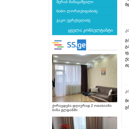
მერაბ მამაცაშვილი
მ
ნინო ლორთქიფანიძე
ჯაკო უგრეხელიძე
ყველა კონსულტანტი
კ
გ
გ
ფ
ქ
ძ
ა
კ
მ
ქირავდება დღიურად 2 ოთახიანი
გ
ბინა გლდანში