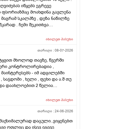
ღვიძებას იწყებს ეგრევე
ათ ფსორიაზმაც მოახდინა გავლენა
 მაგრამ სკალპზე , დეზა ნაწილზე
კარად . ჩემი შეკითხვა
ირება , თუ არის მიზანშეწონილი
მ ამ პროცედურებმა კიდევ უფრო
იხილეთ
პასუხი
ახმა ვარ ერთი სიტყით . მოკლედ
 და არის თუ არა პრაქტიკაში ვინც
თარიღი :
08-07-2026
ლა კიდე უფრო . მადლონა წინასწარ
იტყვით მხოლოდ თავზე, წვერში
ფერი კონტროლირებადია ,
ა მაინტერესებს - იმ ადგილებში
, საჯდომი , ხელი , ფეხი და ა.შ თუ
 და დაახლოებით 2 წელია
ს ვარ . ვიღაცამ მითხრა შესაძლოა
ა . სხვადასხვა ვერსია მესმის ,
იხილეთ
პასუხი
ქით . იქნებ თქვენ მითხრათ ღირს
თარიღი :
24-06-2026
 მაქსიმალურად დაცული..ვიყენებთ
ვი ოფლიც და ისევ იგივე