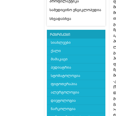
პროფილაქტიკა
ფ
მ
სამედიცინო ენციკლოპედია
მ
თ
სხვადასხვა
გ
მ
რუბრიკები
ა
პ
სიახლეები
ლ
ქალი
გ
ჰ
მამაკაცი
ფ
პედიატრია
მ
მ
სტომატოლოგია
-
ფიტოთერაპია
(
ალერგოლოგია
დ
გ
დიეტოლოგია
გ
ნარკოლოგია
>
რ