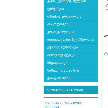
კანი, კუნთები, ძვლები
უ
ქირურგია
თ
ფსიქონევროლოგია
ონკოლოგია
კოსმეტოლოგია
კო
დაავადებები, მკურნალობა
ექიმები ხუმრობენ
რ
პროფილაქტიკა
სხვადასხვა
სამედიცინო ტესტი
დიაგნოსტიკა
ჟურნალის ავტორები
ოჯახის მკურნალის
ანონსი