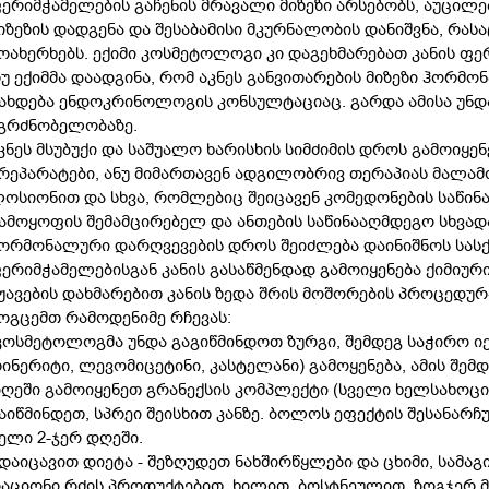
ერიმჭამელების გაჩენის მრავალი მიზეზი არსებობს, აუცილე
იზეზის დადგენა და შესაბამისი მკურნალობის დანიშვნა, რ
ოახერხებს. ექიმი კოსმეტოლოგი კი დაგეხმარებათ კანის ფე
უ ექიმმა დაადგინა, რომ აკნეს განვითარების მიზეზი ჰორმ
ახდება ენდოკრინოლოგის კონსულტაციაც. გარდა ამისა უნდ
გრძნობელობაზე.
კნეს მსუბუქი და საშუალო ხარისხის სიმძიმის დროს გამოიყენ
რეპარატები, ანუ მიმართავენ ადგილობრივ თერაპიას მალამ
ოსიონით და სხვა, რომლებიც შეიცავენ კომედონების საწინა
ამოყოფის შემამცირებელ და ანთების საწინააღმდეგო სხვადა
ორმონალური დარღვევების დროს შეიძლება დაინიშნოს სას
ერიმჭამელებისგან კანის გასაწმენდად გამოიყენება ქიმიური
ჟავების დახმარებით კანის ზედა შრის მოშორების პროცედურ
ოგცემთ რამოდენიმე რჩევას:
კოსმეტოლოგმა უნდა გაგიწმინდოთ ზურგი, შემდეგ საჭირო იქ
ზინერიტი, ლევომიცეტინი, კასტელანი) გამოყენება, ამის შემ
ღეში გამოიყენეთ გრანექსის კომპლექტი (სველი ხელსახოც
აიწმინდეთ, სპრეი შეისხით კანზე. ბოლოს ეფექტის შესანარ
ელი 2-ჯერ დღეში.
დაიცავით დიეტა - შეზღუდეთ ნახშირწყლები და ცხიმი, სამა
აციონი რძის პროდუქტებით, ხილით, ბოსტნეულით, ზოგჯერ მ