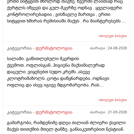
ერთი სიტყვით მხოლოდ თავზე, წვერში ლაითად რაც
გამართლებილი სკალპის ფსორიაზის დროს ? არ
ქერტლს იწვევს და გულ-მკერზე ოდნავ . ყველაფერი
მინდა რომ ამ პროცედურებმა კიდევ უფრო
კონტროლირებადია , ვისწავლე მართვა , ერთი
გამიღიანოს . თუ გააგრძელებს იმავე ფორმით
სიტყვით ხშირას რემისიაში მაქვს . რა მაინტერესებს -
არსებობას თანახმა ვარ ერთი სიტყით . მოკლედ
იმ ადგილებში სადაც არასდრის მქონია მაგ:ღაწვები ,
შეიძლება თუ არა თმის გადანერგვა სკალპის
კისერი , ყელი , მუცელი , საჯდომი , ხელი , ფეხი და ა.შ
ფსორიაზის დროს და არის თუ არა პრაქტიკაში ვინც
იხილეთ
პასუხი
თუ შეიძლება ეპილაციის კეთება . ვიკეთებდი ღაწვებსა
გაიკეთა , თმაც შეუნარჩუნდა და ფსორიაზიც არ
და ყელზე და დაახლოებით 2 წელია გავწყვიტე ,
კატეგორია -
დერმატოლოგია
თარიღი :
24-06-2026
გაღიზიანებულა კიდე უფრო . მადლონა წინასწარ !
ფსორიაზი დამეწყო დაახლოებით 10 წელი. 27 წლის
სალამი..გაწითლებული მკერდის
ვარ . ვიღაცამ მითხრა შესაძლოა ეპილაციამ
ქვემოთ..ოფლისგან..ჰიგიენა მაქსიმალურად
გააღიაზიანოს და მანდაც გამოვიდესო , შიშმა ამიტანა
დაცული..ვიყენებთ სუდო კრემს..ასევე
. სხვადასხვა ვერსია მესმის , ზოგი ამბობს არანაირი
კლოტრიმაზოლს..ცოტა დაწყნარდება..ოდნავი
ახალი კერების გაჩენა , ზოგიც კი პირიქით . იქნებ
ოფლიც და ისევ იგივე მდგომარეობა..რას
თქვენ მითხრათ ღირს გაგრძელება ? რისკი
გვირჩევთ..მადლობა ..
რამხელაა? მადლობა წინასწარ .
იხილეთ
პასუხი
კატეგორია -
დერმატოლოგია
თარიღი :
21-05-2026
გამარჯობა, რამდენიმე დღეა ძალიან ძლიერი ქავილი
მაქვს თითქმის მთელ ტანზე, განსაკუთრებით ნესტიან