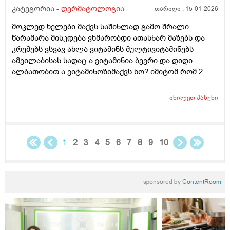
გამომწვევი მიზეზები ან რა სხვა დაავადებები
კატეგორია -
დერმატოლოგია
თარიღი :
15-01-2026
შეიძლება გამოიწვიოს ან იქნებ მირჩიოთ რაიმე ხელის
მოკლედ ხელები მაქვს საშინლად გამო.შრალი
კრემი
წარამარა მისკდება ვხმარობდი ათასნარ მაზებს და
კრემებს ვსვავ ახლა ვიტამინს მულტივიტამინებს
ამვილაბისას სადაც ა ვიტამინია ბევრი და დიდი
ალბათობით ა ვიტამინოზიმაქვს ხო? იმიტომ რომ 2
თვეა ესე ვარ რას აღარ ვისვამ მაგრან რამოდენიმე
დაბანვაზე მიუხეშდება და მისკდება შემდეგ და არის
იხილეთ
პასუხი
თუარა იმის შანსიამ დამსკდარი კანიდანრაიმე
ინფეწცია შემეჭრას ??
1
2
3
4
5
6
7
8
9
10
sponsored by
ContentRoom