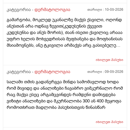
კატეგორია -
დერმატოლოგია
თარიღი :
10-05-2026
გამარჯობა, მოკლედ უკანალზე მაქვს ქავილი, ოღონდ
ანუსთან არა ოდნავ ზევით(კუდუსუნის ქვევით
კუდუსუნსა და ანუს შორის), ძაან ისეთი ქავილიც არააა
უფრო ხელის მოხვედრისას მეფხანება და მოფხანისას
მსიამოვნებს, ანუ ტკივილი არმაქვს არც გასიებულუ
არაა, 2 წლის წინ გავიკეთე პილონუდირ კისტის
ოპერაცია ანუ ბეწვის ჩაბრუნება(ლაზერით) მაგის მერე
იხილეთ
პასუხი
კვირაში მინიმუმ 4 ჯერ ვიბან მაგ ადგილს(მხოლოდ
წყლით) ანუ არამგონია რომ გამიმეორდეს. ჭიები
კატეგორია -
დერმატოლოგია
თარიღი :
09-05-2026
მყავდა და მაგანაც იცის ქავილი მაგრამ ანუსის
სალამი თმის გადანერგვა მინდა სამომავლოდ ხოდა
გარშემო, ჰემოროიდიც მაქვს ოდნავ, სოკო შეიძლება
რომ მივიდე და ანალიზები ჩავაბრო ვიმკურნალო რომ
იყოს? ან კანის გაღიზიანება?
რაც მაქვა ესეც არგამცვინდეს რამდენი დამიჯდება
ვიზიტი ანალიზები და მკურნალობა 300 ან 400 მეყოფა
რომოთხრათ მადლობა პასუხისთვის წინასწარ
იხილეთ
პასუხი