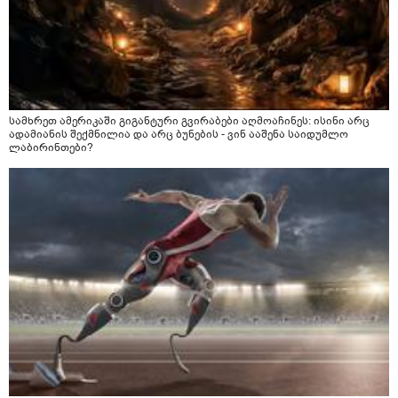
სამხრეთ ამერიკაში გიგანტური გვირაბები აღმოაჩინეს: ისინი არც
ადამიანის შექმნილია და არც ბუნების - ვინ ააშენა საიდუმლო
ლაბირინთები?