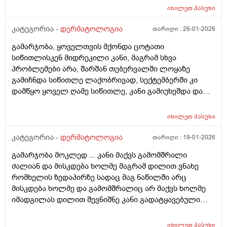
ტკივილი არ მაქვს, მაგრამ აშკარა ასიმეტრიაა
იხილეთ
პასუხი
რეაქციაში. მაინტერესებს, შეიძლება თუ არა ეს იყოს
კანის გაღიზიანება, ოფლის ჯირკვლების აქტივობის
კატეგორია -
დერმატოლოგია
თარიღი :
26-01-2026
სხვაობა ან სხვა დერმატოლოგიური მიზეზი ან
გამარჯობა, ყოველთვის მქონდა ცოტათი
როგორი ტიპის მოვლას მირჩევთ ვარ 17 წლის ბიჭი
სიწითლისკენ მიდრეკილი კანი, მაგრამ სხვა
ბევრი სხვადასხვა დეზოდორანტი მიხმარია და
პრობლემები არა, შარშან თებერვალში ლოყაზე
აღმოვაჩინე რო დეზოდორანტებში არ არის საქმე
გამიჩნდა სიწითლე ლაქობრივად, სექტემბერში კი
არამედ ჩემს მარცხენა იღლიაშია. მადლობა წინასწარ
დამწყო ყოველ ღამე სიწითლე, კანი გამიუხეშდა და
პასუხისთვის
წავედი დერმატოლოგთან, დამინიშნა დერმოდექსის
საწინააღმდეგო სახის დასააბნი 6 კვირის მანძილზე,
იხილეთ
პასუხი
როზამეტი დღეგმოშვებით და აზელაინის მჟავა 15%,
ამასთან ერთად ავენის ტოლარენს კონტროლი,
კატეგორია -
დერმატოლოგია
თარიღი :
19-01-2026
მითხრა, რომ მაქვს პაპულაპოსტულოზური როზაცეა,
გამარჯობა მოკლედ ... კანი მაქვს გამომშრალი
რაც დავიწყე მკურნალობა საშინლად მომემატა
ძალიან და მისკდება ხოლმე მაგრამ დილით ვნახე
ლოყებზე გამონაყარი, სხაბოლოოდ დავიწყე
რომხელის ზედაპირზე სადაც მაგ ნაწილში არც
დოქსიციკლინის 100 მგ დალევა უკვე 10 დღეზე მეტია
მისკდება ხოლმე და გამომშრალიც არ მაქვს ხოლმე
და სახე უფრო ჩაწყნარდა, რა ვქნა როდის შევწყვიტო
იმადგილას დილით შევნიშნე კანი გადატყავებული
დალევა?
ხელი არაფერზე არ გამიკრავს ზუსტად ვიცირომ
გამჭროდა და რაგაცა მაგრამ ეს პატარა მერე
იხილეთ
პასუხი