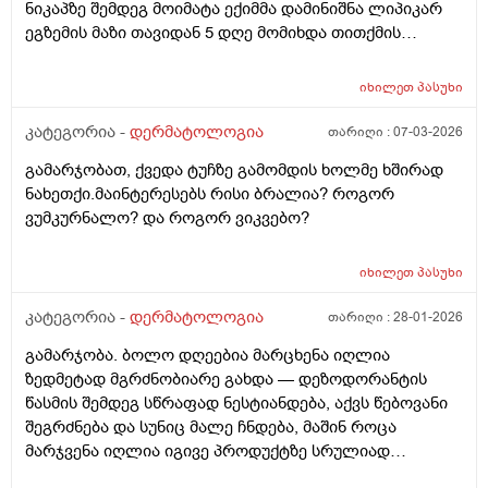
ნიკაპზე შემდეგ მოიმატა ექიმმა დამინიშნა ლიპიკარ
ეგზემის მაზი თავიდან 5 დღე მომიხდა თითქმის
ამილაგა და შემდეგ ისევ თავიდან დამეწყო სიწითლე
და დაემატა წარბებს შორის . გავაგრძელე ეს ეგზემია
იხილეთ
პასუხი
მაზი მაგრამ უფრო მიუარესებდა და ახლა არაფერს
არ ვისმევ მაგრამ კანი მაქვს საშინლად გამომშრალი
კატეგორია -
დერმატოლოგია
თარიღი :
07-03-2026
და პერიოდულად ისევ მაქვს სიწითლე ვერ გავიგე
გამარჯობათ, ქვედა ტუჩზე გამომდის ხოლმე ხშირად
ზუსტად რა მჭირს მეშინია რაიმე კრემია წასმა რომ
ნახეთქი.მაინტერესებს რისი ბრალია? როგორ
უარესი არ დამემართოს რა შეიძლება გავაკეთო ?
ვუმკურნალო? და როგორ ვიკვებო?
იხილეთ
პასუხი
კატეგორია -
დერმატოლოგია
თარიღი :
28-01-2026
გამარჯობა. ბოლო დღეებია მარცხენა იღლია
ზედმეტად მგრძნობიარე გახდა — დეზოდორანტის
წასმის შემდეგ სწრაფად ნესტიანდება, აქვს წებოვანი
შეგრძნება და სუნიც მალე ჩნდება, მაშინ როცა
მარჯვენა იღლია იგივე პროდუქტზე სრულიად
ნორმალურად რეაგირებს და მშრალია. სიწითლე ან