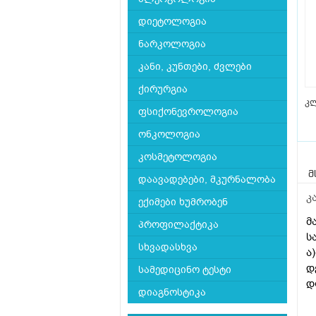
დიეტოლოგია
ნარკოლოგია
კანი, კუნთები, ძვლები
ქირურგია
კლ
ფსიქონევროლოგია
ონკოლოგია
კოსმეტოლოგია
მ
დაავადებები, მკურნალობა
კ
ექიმები ხუმრობენ
მ
პროფილაქტიკა
ს
სხვადასხვა
ა
დ
სამედიცინო ტესტი
დ
დიაგნოსტიკა
გ