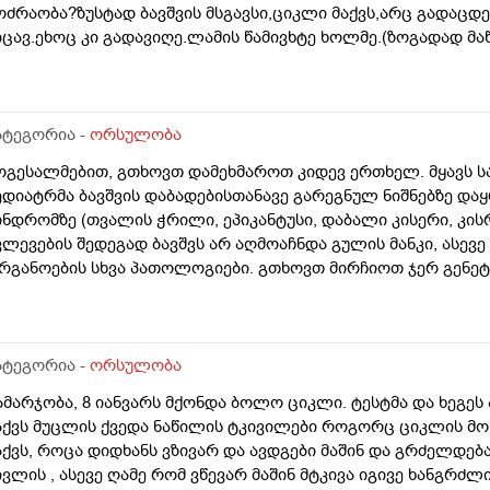
ოძრაობა?ზუსტად ბავშვის მსგავსი,ციკლი მაქვს,არც გადაცდ
იცავ.ეხოც კი გადავიღე.ლამის წამივხტე ხოლმე.(ზოგადად მაწ
ატეგორია -
ორსულობა
ოგესალმებით, გთხოვთ დამეხმაროთ კიდევ ერთხელ. მყავს ს
ედიატრმა ბავშვის დაბადებისთანავე გარეგნულ ნიშნებზე დაყ
ინდრომზე (თვალის ჭრილი, ეპიკანტუსი, დაბალი კისერი, კისრ
ვლევების შედეგად ბავშვს არ აღმოაჩნდა გულის მანკი, ასევე
რგანოების სხვა პათოლოგიები. გთხოვთ მირჩიოთ ჯერ გენე
უ კარიოტიპის ანალიზი?
ატეგორია -
ორსულობა
ამარჯობა, 8 იანვარს მქონდა ბოლო ციკლი. ტესტმა და ხეგეს
აქვს მუცლის ქვედა ნაწილის ტკივილები როგორც ციკლის მო
აქვს, როცა დიდხანს ვზივარ და ავდგები მაშინ და გრძელდებ
ივლის , ასევე ღამე რომ ვწევარ მაშინ მტკივა იგივე ხანგ