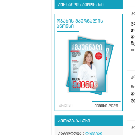
ჟურნალის ავტორები
კ
ოჯახის მკურნალის
გ
ანონსი
დ
დ
წ
ი
ს
კ
მ
დ
ტ
არქივი
ივნისი 2026
კითხვა-პასუხი
კ
კატეგორია :
რჩევები