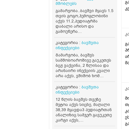
გ
მშობლებს
კ
გამარჯობა..ბავშვი მყავს 1.5
თვის გოგო,ჰემოგლობინი
აქვს 11.2,პედიატრმა
დაბალი არისო და
გამოუწერა
კ
ფერმულეკი,ასევე ხორცი
რაციონში ყოველდღე..ერთი
კატეგორია :
ბავშვთა
გ
თვე ვასვი და გავუმეორე
ინფექციები
პ
ანალიზი ისევ იგივე ჰქონდა
Გამარჯობა, ბავშვს
ა
11.1,კვლავ გაუგრძელეო
სამშობოაროშივე გაუკეთეს
თქვა წამალი,4 დან 6
მ
ბცჟ ვაქცინა, 2 წლისაა და
თვემდე მკურნალობენ ამ
არანაირი ინექციის კვალი
წამლითო...ბავშვს
არა აქვს, ვშიშობ ხომ
არუყვარს დალევა ხან.
ნამდვილად ჩაუტარეს?
სვავს ხან არა,..მართლა
კატეგორია :
ბავშვთა
კ
დაბალია 11.1 მაჩვენებელი?
ინფექციები
ვნერვიულობ
მ
12 წლის ბავშვს თვეზე
თ
მეტოა აქვს სიცხე, მაღალი
38,39 მყავდა3 პედიატრთან
კ
ანალიზიც სამჯერ გავუკეთე
ე
კარგი აქვს,
გ
მონონუკლეოზიც არ