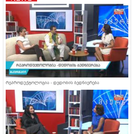
რეპროდუქტოლოგია - დედობის ბედნიერება