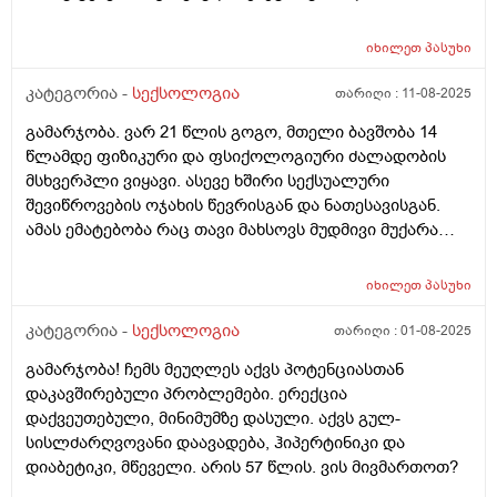
არასდროს მიცდია იმიტომ რომ ესეც მტკივნეულია. რა
უნდა გავაკეთო ასეთ შემთხვევაში? გინეკოლოგთან
იხილეთ
პასუხი
ვიყავი გადამოწმებაზე და წესრიგში მაქვს
ყველაფერი. მაგრამ ამ ტკივილს როგორ ვუშველო :(
კატეგორია -
სექსოლოგია
თარიღი :
11-08-2025
გამარჯობა. ვარ 21 წლის გოგო, მთელი ბავშობა 14
წლამდე ფიზიკური და ფსიქოლოგიური ძალადობის
მსხვერპლი ვიყავი. ასევე ხშირი სექსუალური
შევიწროვების ოჯახის წევრისგან და ნათესავისგან.
ამას ემატებობა რაც თავი მახსოვს მუდმივი მუქარა
მამაჩემის მხრიდან რომ თუ სექსუალური ურთიერთობა
მექნებოდა რამეს დამიშავებდა. ამის გამო 19 წლამდე
იხილეთ
პასუხი
მძიმე დეპრესია მქონდა მაგრამ ახლაც არ ვიცი
მომეხსნა და გავუმკლავდი თუ არა იმ ყველაფერს რაც
კატეგორია -
სექსოლოგია
თარიღი :
01-08-2025
თავში ჩამიდეს . სექსუალური ცხოვრება 18 წლის
გამარჯობა! ჩემს მეუღლეს აქვს პოტენციასთან
ასაკში დავიწყე 4-ჯერ მქონდა სექსი მაგრამ საერთოდ
დაკავშირებული პრობლემები. ერექცია
ვერაფერს ვერ ვგრძნობდი ვერც ფიზიკურად ვერც
დაქვეუთებული, მინიმუმზე დასული. აქვს გულ-
ემოციურად მერე შემიყვარდა ერთი ბიჭი და ძლიერი
სისლძარღვოვანი დაავადება, ჰიპერტინიკი და
ემოციური კავშირი დავამყარე ძალიანაც მომწონს და
დიაბეტიკი, მწეველი. არის 57 წლის. ვის მივმართოთ?
ფიზიკურად სიამოვნებას მხოლოდ იმშემთხვევაში