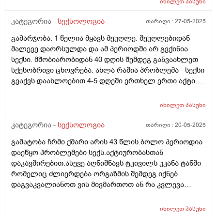
სულ ხან არ შეუძლია ხან უვარდება მოკლედ ძალიან
იხილეთ
პასუხი
ოჯახის ექიმთან და დამინიშნა მკურნალობა,მიციბონი
დასტრესილი ვარ. მაინტერესებს ეს პრობლემები
ნექსი ნაითი ირონ სთრონგი და რეგიმედი
კატეგორია -
სექსოლოგია
თარიღი :
27-05-2025
შეიძლება მარიხუანამ გამოიწვიოს?ვამჩნევ როცა
დამინიშნა,შარდის ანალიზში იყო დიდი რაოდენობით
ეწევა აღარ უნდა საერთოდ სექსი მოთხოვნილებაც არ
გამარჯობა. 1 წელია მყავს მეუღლე. შეუღლებიდან
ეპითელი,გემოგლობინი დაბალი მქონდა,მაქვს წნევა
აქვს დიდად.
მალევე დაორსულდა და ამ პერიოდში არ გვქინია
მიახლოებითი ხშირად,მკურნალობა ჩავიტარე მაგრამ
სექსი. მშობიარობიდან 40 დღის შემდეგ განვაახლეთ
ის შეგრძნებები ისევ მაქვს,კისერი დაჭიმული და
სქესობრივი ცხოვრება. ახლა რაშია პრობლემა - სექსი
თავბრუს ხვევები,შეგრძნება თითქოს სიცხე მაქვს,ღამე
გვაქვს დაახლოებით 4-5 დღეში ერთხელ ერთი აქტი.
რამოდენიმეჯერ მეღვიძება,თითქოს თავს ვერ ვდებ
ჩემი ცოლი
მოსვენებულად,ცხოვრებაში სტრესული მომენტებიც
ხშირად მქონია,თან ძალიან სტრესული,ვარ 27 წლის
იხილეთ
პასუხი
გოგო.ზოგადად ვარ ძალიან ტემპერამენტულუ,სულ
კატეგორია -
სექსოლოგია
თარიღი :
20-05-2025
მინდა მეუღლესთან ურთიერთობა,დღეში ათჯერ
ოცჯერაც რომ მქონდეს სექსი თანახმა ვარ,მაგრამ
გამატობა ჩრმი ქმარი არის 43 წლის.ბოლო პერიოდია
მეუღლეს კვირაში სამ ითხჯერ შეუძლია და სულ
დაეწყო პრობლემები სექს.აქტიურობასთან
დაუკმაყოფილებელი გამოვდივარ,შესაძლებელია
დაკავშირებით.ასევე აღნიშნავს ტკივილს უკანა ტანში
ფსიქოლოგიური მომენტი იყოს?ან სექსის
რომელიც ძლიერდება ორგაზმის შემდეგ.იქნებ
უკმარისობის ბრალი?ან მე დამიქვეით ან მეუღლეს
დაგვაკვალიანოთ ვის მივმართოთ ან რა კვლევა
აუქვეითეთ ეს გრძნობა დამეხმარეთ (((
ჩაიტაროს
იხილეთ
პასუხი