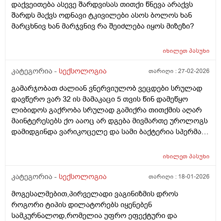
დაქვეითება ასევე შარდვისას თითქი წნევა არაქვს
შარდს მაქვს ოდნავი ტკივილები ასოს ბოლოს ხან
მარცხნივ ხან მარჯვნივ რა შეიძლება იყოს მიზეზი?
იხილეთ
პასუხი
კატეგორია -
სექსოლოგია
თარიღი :
27-02-2026
გამარჯობათ ძალიან ვნერვიულობ ვეცდები სრულად
დავწერო ვარ 32 ის მამაკაცი 5 თვის წინ დამეწყო
ლიბიდოს გაქრობა სრულად გამიქრა თითქმის აღარ
მაინტერესებს ქო ააოც არ დგება მივმართე უროლოგს
დამიდგინდა ვარიკოცელე და სამი ბაქტერია სპერმაში
ვიმკურნალე ბაქტერია გაქრა მაგრამ შედეგი ნულოა
ოსევ ისე ვარ მაინტერესებს რისგან იქნება
იხილეთ
პასუხი
გამოწვეილი მსგავსი სიმპტომი არის თუარა შანსი იმის
რომ ვარიკოცელე იწვევდეს ასეთ მდგომარეიბას ან
კატეგორია -
სექსოლოგია
თარიღი :
18-01-2026
რომელ ექიმს მივმართო რომ დამაკვალიანოთ
მოგესალმებით,პირველადი ვაგინიზმის დროს
,მადლობა წიმასწარ
როგორი ტიპის დილატორებს იყენებენ
სამკურნალოდ,რომელია უფრო ეფექტური და