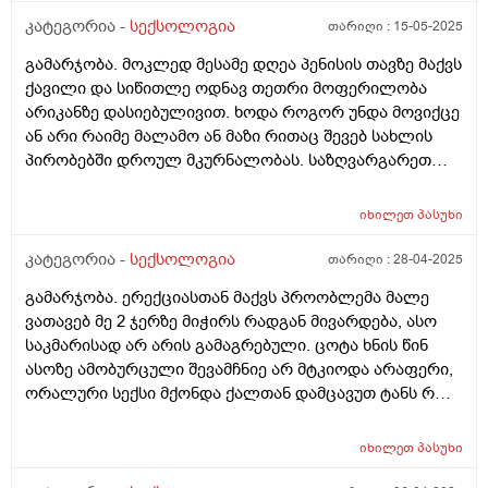
კატეგორია -
სექსოლოგია
თარიღი :
15-05-2025
გამარჯობა. მოკლედ მესამე დღეა პენისის თავზე მაქვს
ქავილი და სიწითლე ოდნავ თეთრი მოფერილობა
არიკანზე დასიებულივით. ხოდა როგორ უნდა მოვიქცე
ან არი რაიმე მალამო ან მაზი რითაც შევებ სახლის
პირობებში დროულ მკურნალობას. საზღვარგარეთ
ვარ ამიტომ ვერვახერხებ ექიმთან მისვლას
იხილეთ
პასუხი
კატეგორია -
სექსოლოგია
თარიღი :
28-04-2025
გამარჯობა. ერექციასთან მაქვს პროობლემა მალე
ვათავებ მე 2 ჯერზე მიჭირს რადგან მივარდება, ასო
საკმარისად არ არის გამაგრებული. ცოტა ხნის წინ
ასოზე ამობურცული შევამჩნიე არ მტკიოდა არაფერი,
ორალური სექსი მქონდა ქალთან დამცავუთ ტანს რო
ვიბანდი ის ამობურცული ჩალურჯებული იყო
სავარაუდოდ კაპილარები უნდა ბრალი იყო. სპირტს
იხილეთ
პასუხი
ვისვამდი და გადამიარა სილურჯემ ზომამაც დაიკლო.