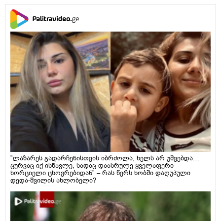
"ლაზარეს გადარჩენისთვის იბრძოლა, ხელს არ უშვებდა…
ცურვაც იქ ისწავლე, სადაც დაასრულე ყველაფერი
ხორციელი ცხოვრებიდან" – რას წერს ხობში დაღუპული
დედა-შვილის ახლობელი?