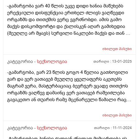
სიამოვნებასაც მაგრამ ანუ კარგად ამდგარი და
-გამარჯობა ვარ 40 წლის უკვე დიდი ხანია მაწუხებს
გამაგრებული არ აქვს. შეიძლება თუ არა ეს იყოს იმის
ერექციული დისფუნქცია ერთხელ ძლივს ვაღწევდი
მიზეზი, რომ წინა სამი კვირის განმავლობაში,ორჯერ
ორგაზმს და თითქმის ვერც ვგრძნობდი. ამის გამო
იწვა კლინიკაში და გაიკეთა ენდოსკოპიური და
მაქვს დისკომფორტი და ქალისკენ აღარ გამიხედია
წვრილი ნაწლავის გამოკვლევები. პირველად სრული
(მეუღლე არ მყავს) სურვილი ნაკლები მაქვს და თან არ
დაძინებით,მეორედ ნარკოზით,ვენაში შეუყვანეს
მინდა რო შევრცხვე. უროლოგს ავუხსენი და
ორივეჯერ წამალი. ასევე გასულ წელს, სექტემბერშიც
გამომიწერა ადორა. არც ეგ დამილევია არ ვიცი
გაიკეთა მსგავსი კვლევები,კოლონოსკოპია და
იხილეთ
პასუხი
როგორი რეაქცია აქვს. ანუ როგორც ვიაგრა არის
გასტროსკოპია,ასევე დაძინებებით. გემოგლობინი
ეგეთია დროებითი, თუ კურნავს კურნავს? ისიც არ ვიცი
კატეგორია -
სექსოლოგია
თარიღი :
13-01-2025
ფარული სისხლდენის გამო ჰქონდა 8.5ზე დაწეული. ეს
სწორად დამინიშნა თუ არა უბრალოდ ჩემი გასაჭირი
ყველაფერი შეიძლება უკავშირდებოდეს ამ
-გამარჯობა, ვარ 23 წლის გოგო 4 წელია გათხოვილი
ავუხსენი არც გავუსინჯივარ ეგრევე ადორა
პრობლემას? და თუ არის გამოსწორებადი? სხვას
ვარ და ვერ ვათავებ მეუღლე ყველაფერს აკეთებს
გამომიწერა ბოდიშით ბევრი დავწერე
ვერაფერს ვერ ვუკავშირებთ. არ არის მწეველი არც
მაგრამ ვერა, მასტურბაციაც ბევრჯერ ვცადე თითქოს
სიგარეტის და საერთოდ არაფრის, მხოლოდ ლუდს
ორგაზმს ვაღწევ დამაინც ვერ ვათავებ რაშეიძლება
სვამს იშვიათად. დიდი მადლობა წინასწარ.
გავაკეთო ან თუარის რამე მცენარეული წამალი რაც
დამეხმარება?
იხილეთ
პასუხი
კატეგორია -
სექსოლოგია
თარიღი :
11-11-2024
-Გამარჯობათ პენისი ძალიან ძნელად მიმყარდება ეს