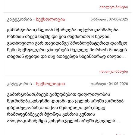
ვიღებ თუ ემოციურად ძალიანნ ახლოს ვარ მასთან.
თუმცა ამას ხშირად ვერ ვახერხებ და ზოგჯერ
იხილეთ
პასუხი
ფიზიკურად მიჭირს რომრამე ვიგრძნო. რის გამოც ეს
კატეგორია -
სექსოლოგია
თარიღი :
07-06-2025
ბიჭი თავისთავს იდანაშაულებს და ურთიერთობაც
გვიფუჭდება. ყველაფერი რაც სექსთან არის
გამარჯობათ,ძალიან მჭირდება თქვენი დახმარება
დაკავშირებული ტრამვებთან ასოცირდება და ეს ჩემს
რასთან მაქვს საქმე და ვის მივმართო.8 წელია
სექსუალურ ცხოვრებაზე მთლიანად ახდენს გავლენას.
გათხოვილი ვარ თავიდანვე პრობლემატურად დაიწყო
სექსოლოგი დამეხმარება?
ჩემი სექსუალური ცხოვრება მეუღლე პორნოს რთავდა
თავთან დებდა და ისე ათავებდა სხვანაირად ძალიან
დიდი ხანი უნდებოდა.შემდეგ პენისზე გაუჩნდა
პრობლემები აუზში მოშარდვის შედეგად გარდნერელა
იხილეთ
პასუხი
დაემართა იმკურნალა ცოტახანი კარგად იყო მაგრამ
პერიოდულად ისევ აყრიდა პენისი თავზე
კატეგორია -
სექსოლოგია
თარიღი :
04-06-2025
წითლად,არის მარიხუანის სისტემატიური
გამარჯობათ,მაქვს გამუდმებით დაღლილობის
მომხმარებელიც.როდესაც მოწევდა ვაკვირდებოდით
შეგრძნება,კისერში,კეფაში და ყელის არეში ვგრძნიბ
მაშინ დააყრიდა პენისზე და უჭირდა სექსი. ამ ბოლო
დაჭიმულობას,თითქოს შებოჭილი ვარ,ასევე
დროს რამოდენიმეჯერ ერექციის პრობლემა დაეწყო
რამოდენიმეჯერ მქონდა კისრის კუნთის
პენისი უვარდება ეს ყველაფერი ჩემზე ძალიან
ანთება,გამიშეშდა კისერი,ყელის არეში ტკივილს
მოქმედებს ზოგადად ძალიან ტემპერამენტიანი ვარ
ვგრძნობ სულ რომელიც გადამდის მარცხენა ყურში
ყოველდღე მინდა სექსუალური ცხოვრება მეუღლეს
თითქოს ცხელი წყალი გადმომდინდა ისე,ვიყავი