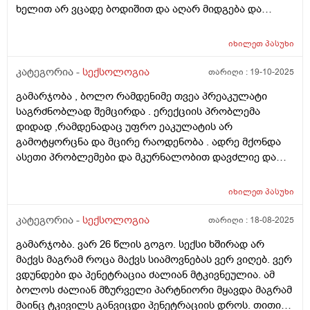
ხელით არ ვცადე ბოდიშით და აღარ მიდგება და
სურვილიც გამიქრა ურთიერთობის გთხოვთ მირჩიეთ
როგორ მოვიქცე და თუ აღმიდგება მგრძნობელობა
იხილეთ
პასუხი
ხან ამდგარი რომ მაქვს მაგასაც ვეღარ ვგრძნობ
კატეგორია -
სექსოლოგია
თარიღი :
19-10-2025
გამარჯობა , ბოლო რამდენიმე თვეა პრეაკულატი
საგრძნობლად შემცირდა . ერექციის პრობლემა
დიდად ,რამდენადაც უფრო ეაკულატის არ
გამოტყორცნა და მცირე რაოდენობა . ადრე მქონდა
ასეთი პრობლემები და მკურნალობით დავძლიე და
რატომ მიმეორებს ? რისი ბრალია ერთი შეხედვთ ?
უროლოგს თუ სექსოლოგს მირჩევთ?
იხილეთ
პასუხი
კატეგორია -
სექსოლოგია
თარიღი :
18-08-2025
გამარჯობა. ვარ 26 წლის გოგო. სექსი ხშირად არ
მაქვს მაგრამ როცა მაქვს სიამოვნებას ვერ ვიღებ. ვერ
ვდუნდები და პენეტრაცია ძალიან მტკივნეულია. ამ
ბოლოს ძალიან მზურველი პარტნიორი მყავდა მაგრამ
მაინც ტკივილს განვიცდი პენეტრაციის დროს. თითით