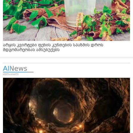
არყის კვირტები ფეხის კუნთების სპაზმის დროს
მდგომარეობას ამსუბუქებს