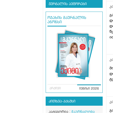
ჟურნალის ავტორები
კ
გ
ოჯახის მკურნალის
დ
ანონსი
დ
წ
ი
ს
კ
მ
დ
ტ
არქივი
ივნისი 2026
კ
კითხვა-პასუხი
გ
კატეგორია :
მკურნალობა