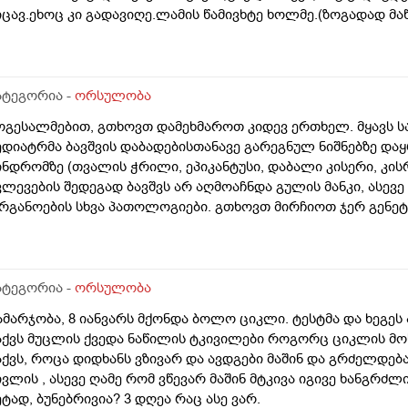
იცავ.ეხოც კი გადავიღე.ლამის წამივხტე ხოლმე.(ზოგადად მაწ
ატეგორია -
ორსულობა
ოგესალმებით, გთხოვთ დამეხმაროთ კიდევ ერთხელ. მყავს ს
ედიატრმა ბავშვის დაბადებისთანავე გარეგნულ ნიშნებზე დაყ
ინდრომზე (თვალის ჭრილი, ეპიკანტუსი, დაბალი კისერი, კისრ
ვლევების შედეგად ბავშვს არ აღმოაჩნდა გულის მანკი, ასევე
რგანოების სხვა პათოლოგიები. გთხოვთ მირჩიოთ ჯერ გენე
უ კარიოტიპის ანალიზი?
ატეგორია -
ორსულობა
ამარჯობა, 8 იანვარს მქონდა ბოლო ციკლი. ტესტმა და ხეგეს
აქვს მუცლის ქვედა ნაწილის ტკივილები როგორც ციკლის მო
აქვს, როცა დიდხანს ვზივარ და ავდგები მაშინ და გრძელდებ
ივლის , ასევე ღამე რომ ვწევარ მაშინ მტკივა იგივე ხანგ
ეტად, ბუნებრივია? 3 დღეა რაც ასე ვარ.