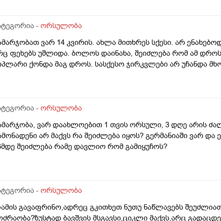
როს შემდგომ როგორ განვითარდება სცენარი? რა ბედი ეწე
ვერცხუჯრედებს?_თუ მათ ვადა გასდით, გამოიყენებენ მანამ
.წ "დონორის" სურვილის მიუხედავად? თუ არ შეწუხდებით, დ
ატეგორია -
ორსულობა
ველაფრის იურიდიული მხარე? უღრმესი მადლობა!
ამარჯობათ ვარ 14 კვირის. ახლა მითხრეს სქესი. არ ენახებო
რც ფეხებს უშლიდა. ბოლოს დაინახა, შეიძლება რომ ამ დრ
იპლარი ქონდა მაგ დროს. სასქესო ჯირკვლები არ უჩანდა მხ
ატეგორია -
ორსულობა
ამარჯობა, ვარ დაახლოებით 1 თვის ორსული, 3 დღე არის ძა
ამონადენი არ მაქვს რა შეიძლება იყოს? გერმანიაში ვარ და ე
6მდე შეიძლება რამე დავლიო რომ გამიყუჩოს?
ატეგორია -
ორსულობა
ამის გავაფრინო,ადრეც გკითხეთ ნუთუ ნაწლავებს შეუძლიათ
ოძრაობა?ზუსტად ბავშვის მსგავსი,ციკლი მაქვს,არც გადაცდ