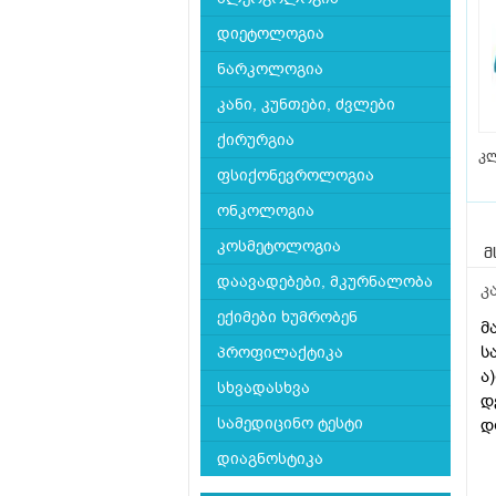
დიეტოლოგია
ნარკოლოგია
კანი, კუნთები, ძვლები
ქირურგია
კლ
ფსიქონევროლოგია
ონკოლოგია
კოსმეტოლოგია
მ
დაავადებები, მკურნალობა
კ
ექიმები ხუმრობენ
მ
ს
პროფილაქტიკა
ა
სხვადასხვა
დ
სამედიცინო ტესტი
დ
გ
დიაგნოსტიკა