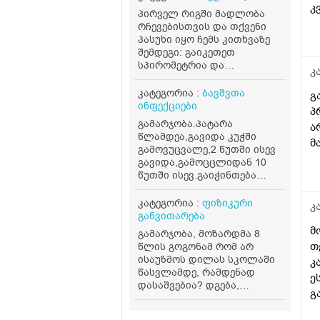
კ
პირველ რიგში მადლობა
რჩევებისთვის და თქვენი
პასუხი იყო ჩემს კითხვაზე
შემდეგი: გაიკეთეთ
სპირომეტრია და
კ
ალერგოლოგიური ტესტი
(განსაზღვრავს ასთმის
კატეგორია :
ბავშვთა
გ
ტიპს). ინჰალატორები
ინფექციები
პ
გააგრძელეთ მხოლოდ
გამარჯობა.პატარა
ა
ექიმის მითითებით,
წლამდეა,გავიდა კუჭში
თვითნებურად არ
მ
გამოვუცვალე,2 წუთში ისევ
შეწყვიტოთ. ბუნებრივად:
გავიდა,გამოცცლიდან 10
ხელს უწყობს თბილი
წუთში ისევ.გაიჭინთება
ორთქლის ინჰალაცია,
გავა.აშლილი არაა,ღამეც
თბილი წყლის მიღება.
მშვიდად ეძინა,გუშინ
კატეგორია :
ფიზიკური
კ
მოერიდეთ სიცივეს,
საღამოსაც ეგრე გააკეთა
განვითარება
სიგარეტის კვამლს და
.იქნებ რამე მითხრათ?
მ
მძაფრ სუნებს. თუ ყოველ
გამარჯობა, მოზარდმა 8
თვითონ ბავშვი არ წუხს
გაციებაზე თავიდან იწყება
თ
წლის გოგონამ რომ არ
ქოშინი, აუცილებლად
ისაუზმოს დილას სკოლაში
კ
მიმართეთ პულმონოლოგს
წასვლამდე, რამდენად
ე
— შეიძლება დაგჭირდეთ
დასაშვებია? დგება,
გ
ხანგრძლივი
იღვიძებს 8 საათზე,
კ
კონტროლირებადი
სკოლაში პირველი კვება