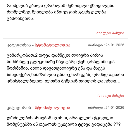
რომელია კბილი ღრძილის მეზობელი ქსოვილები
რომელზეც შეიძლება ინფექციის გავრცელება
გამოიწვიოს.
იხილეთ
პასუხი
კატეგორია -
სტომატოლოგია
თარიღი :
25-01-2026
გამარჯობათ,2 დღეა დამწეყო ძლიერი პირის
სიმშრალე.გლუკოზაზე ჩავიტარე ტესი,ანალიზი და
ნორმაშია. ახლა დავათვალიერე ენა და მაქვს
ნახეთქებო,სიმშრალის გამო,ენოს უკან, ღრმად თეთრი
კრისტალებივით, თეთრი ბეწვიან თითქოს და ერთი
წითელი ბუშტივით,არვიცი რა არის,წითელია
შებერილი.რა ვქნა,ვის უნდა მივმართო,რომელ
იხილეთ
პასუხი
სამიდიცინო სეციალისტი ეხება ენის სამკურნალოდ?
ასეთი სიმსრალე არასდროს მქონია,თანაც 2 დღეა
კატეგორია -
სტომატოლოგია
თარიღი :
24-01-2026
უკვე. ვარ არა მწველი, არ ვსვამ ალკოჰოლს.
ღრძილების ანთებამ იცის თუარა ყელის ტკივილი
მომენტებში ან თვალის ტკივილი ტეხვა გადაცემა ???