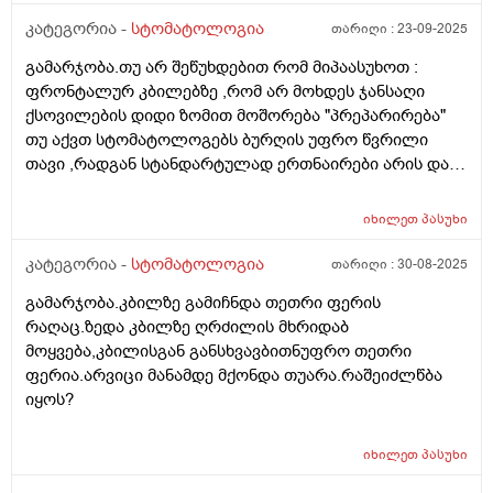
კატეგორია -
სტომატოლოგია
თარიღი :
23-09-2025
გამარჯობა.თუ არ შეწუხდებით რომ მიპაასუხოთ :
ფრონტალურ კბილებზე ,რომ არ მოხდეს ჯანსაღი
ქსოვილების დიდი ზომით მოშორება "პრეპარირება"
თუ აქვთ სტომატოლოგებს ბურღის უფრო წვრილი
თავი ,რადგან სტანდარტულად ერთნაირები არის და
თავად პაციენტმა თუ შეიძლება მოითხოვოს? ასევე
მეორადი ენდოდონტია სადაც რედგენზე ჩანს რომ
იხილეთ
პასუხი
ორი არხიდან ერთი არ არის სრულად დაბჟენილი
,ადრე ტკიოდა ეხლა აღარ და მაინც უნდა მოხდეს
კატეგორია -
სტომატოლოგია
თარიღი :
30-08-2025
მეორეჯერ დაბჟენა? მადლობა
გამარჯობა.კბილზე გამიჩნდა თეთრი ფერის
რაღაც.ზედა კბილზე ღრძილის მხრიდაბ
მოყვება,კბილისგან განსხვავბითნუფრო თეთრი
ფერია.არვიცი მანამდე მქონდა თუარა.რაშეიძლწბა
იყოს?
იხილეთ
პასუხი