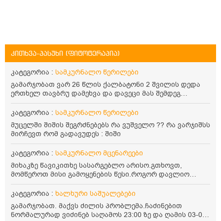
კითხვა-პასუხი (ფიტოტერაპია)
კატეგორია :
სამკურნალო წერილები
გამარჯობათ ვარ 26 წლის ქალბატონი 2 შვილის დედა
ერთხელ თავბრუ დამეხვა და დავეცი მას შემდეგ
დამეწყო შიშები ვეღარ გავდიოდი გარეთ რადგან ისევ
ასე ცუდად არ გავხდარიყავი ყურის ანთება მქონდა
კატეგორია :
სამკურნალო წერილები
მაშინ როგორც გაირკვა მას შემსეგ გავიდა 1 წელზე
მუცელში შიშის შეგრძნებებს რა ვუშველო ?? რა ვარჯიშსს
მეტინდა კიდე მეხვევა თავბრუ გარეთ გასვილისას
მირჩევთ რომ გადავუდეს : შიში
სახლში კარგად ვარ როცა ახსენებენ გარეთ წაავალა
სმაგაზეხ კი ცუდად ვხდებოდი ეხლა როგორმე გავდივარ
კატეგორია :
სამკურნალო მცენარეები
ბაღში ჯოხში ზოგჯერ მაქვს შეგრძნება მიწა მეცლება
ფეხებიდან და ჯოხზე უნდა დავეყრდნო აუცილებლად
მიხაკზე წავიკითხე სასარგებლო არისო.გთხოვთ,
არვიხი როგორ მოვიქცე რა გავაკეთო ასევე დამეწყო
მომწეროთ მისი გამოყენების წესი.როგორ დავლიო
შიშები უაზროდ შფოთვა რომ ვეღარ გავალ გაერთ
მიხაკის ჩაი. ასევე მაინტერესებს ლეიკოციტები მაქვს
საერთო ან რაომე მსგავსი როგორ მოვიქხე გავხდი
ოდნავ დაბალი და წავიკითხე ლეიკოციტების დონეს
კატეგორია :
ხალხური საშუალებები
ძალაინ მგრძნობიარე ყველაფერზე მეტირება ( ვინმერ
მაღლა წევსო და ასეა?
გამარჯობათ. მაქვს ძილის პრობლემა.ჩაძინებით
რომ ჩხუბობს ცუდად ვხდები შიშები მეწყება ეგრევე (
ნორმალურად ვიძინებ საღამოს 23:00 ზე და ღამის 03-00
ასევე მაქვს დანგრეული ოჯახი 7 თვეა 5წლიანი