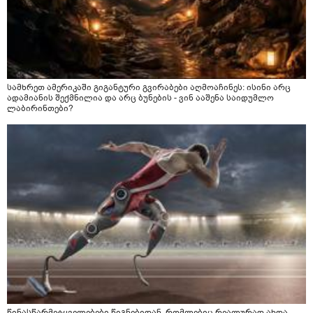
სამხრეთ ამერიკაში გიგანტური გვირაბები აღმოაჩინეს: ისინი არც
ადამიანის შექმნილია და არც ბუნების - ვინ ააშენა საიდუმლო
ლაბირინთები?
წინასწარმეტყველებები წიგნებიდან, რომლებიც რეალურად ახდა