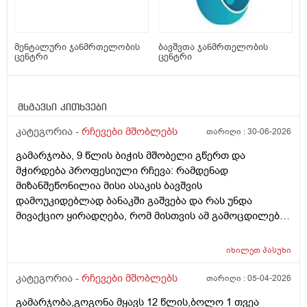
მენტალური ჯანმრთელობის
ბავშვთა ჯანმრთელობის
ცენტრი
ცენტრი
მსგავსი კითხვები
კატეგორია -
რჩევები მშობლებს
თარიღი :
30-06-2026
გამარჯობა, 9 წლის ბიჭის მშობელი გწერთ და
მჭირდება პროფესიული რჩევა: რამდენად
მიზანშეწონილია მისი ასაკის ბავშვის
დამოუკიდებლად ბანაკში გაშვება და რას უნდა
მივაქციო ყირადღება, რომ მისთვის ამ გამოცდილებამ
პოზიტიურად ჩაიაროს. თავად ბავშვს წასვლა უნდა,
თუმცა ცოტა ეშინია, რომ მშობლების გარეშე,
იხილეთ
პასუხი
შეიძლება გაუჭირდეს. აქამდე ოჯახის წევრების
გარეშე არსად ყოფილა და ამიტომ ძალიან მიჭირს
კატეგორია -
რჩევები მშობლებს
თარიღი :
05-04-2026
გადაწყვეტილების მიღება....წინასწარ უღრმესი
გამარჯობა,გოგონა მყავს 12 წლის,ბოლო 1 თვეა
მადლობა გამოხმაურებისთვის. პ.ს. ბავშვი არ აქვს