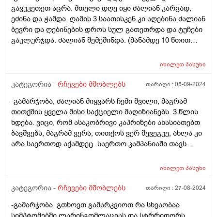
გავუკეთეთ აცრა. მთელი დღე იყი ძალიან კარგად,
ეძინა და ჭამდა. ღამის 3 საათისკენ კი აღებინა ძალიან
ბევრი და ღებინების დროს სულ გათეთრდა და ტუჩები
გაულურჯდა. ძალიან შემეშინდა. (მანამდე 10 წთით
ადრე სიცხე გავუზომე არ ჰქონდა) გამოვუძახე
სასწრაფოს და სიცხეს უწევდა მაგ დროს ავარაუდოდო
იხილეთ
პასუხი
და მაგიტომო. გავუზომე და მაგ დროს ჰქონდა 37.5
მაინტერესევს ეს გალურჯება და გათეთრება საშიშია?
კატეგორია -
რჩევები მშობლებს
თარიღი :
05-09-2024
რატომ დაემართა
-გამარჯობა, ძალიან მიყვარს ჩემი შვილი, მაგრამ
თითქმის ყველა მისი საქციელი მაღიზიანებს. 3 წლის
ხდება. ვიცი, რომ ასაკობრივი კაპრიზები ახასიათებთ
ბავშვებს, მაგრამ ვერა, თითქოს ვერ შევეგუე, ახლა კი
არა საერთოდ აქამდეც. საერთო კამპანიაში თავს
კომფორტულად ვერ ვგრძნობთ თითქოს ვერც მე,
ვერც ის. ძალიან განვიცდი, მასთან გატარებული დრო
იხილეთ
პასუხი
არ მსიამოვნებს. ძალიან ჭირვეული, ჯიუტი და
გაუგონარია. არ ვიცი ასე რომ ვარ განწყობილი
კატეგორია -
რჩევები მშობლებს
თარიღი :
27-08-2024
ნორმალურია? მე მჭირდება დახმარება თუ მას,
-გამარჯობა, გთხოვთ გამარკვიოთ რა სხვაობაა
როგორ მოვიქცე მირჩიეთ.
სიმპტომებში ლარინგომლაციას და სტრრიდორს