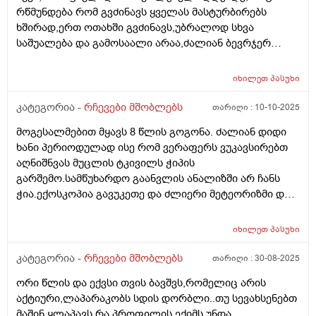
რწმუნდება რომ გვძინავს ყველას მასტურბირებს
ხშირად,ერთ ოთახში გვძინავს,უბრალოდ სხვა
საშუალება და გამოსაალი არაა,ძალიან ბევრჯერ
ველაპარაკე მშვიდად,უკვე ყელში რომ ამომივიდა
ყვირილზე გადავედი,არასასიამოვნოა მისი ეს ქცევა..
იხილეთ
პასუხი
მივიღებ რჩევებს როგორ მოვიქცე ასეთ შემთხევაში
კატეგორია -
რჩევები მშობლებს
თარიღი :
10-10-2025
მოგესალმებით მყავს 8 წლის გოგონა. ძალიან დიდი
ხანი პერიოდულად ისე რომ ვერაფერს ვუკავსირებთ
აღნიშნვას მუცლის ტკივილს ჭიპის
გარშემო.სამწუხარდო გაანვლის ანალიზში არ ჩანს
ჭია.ექოსკოპია გავუკეთე და ძლიერი მეტეორიზმი და
ოდნავ გადიდებული ნაღვლის ბუშტი გვითხრეს.
კვებით იკვებება ნორმალურად. იქნებ მირჩიოთ რა
იხილეთ
პასუხი
კვლევები შეიძლება ჩავუტარა ან რომელ
სპეციალისტს მივმართო.
კატეგორია -
რჩევები მშობლებს
თარიღი :
30-08-2025
ორი წლის და ექვსი თვის ბავშვს,რომელიც არის
აქტიური,ლაპარაკობს სდის დორბლი..თუ სევახსენებთ
მაშინ ყლაპავს.რა პროფილის ექიმს უნდა