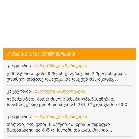
კითხვა-პასუხი (ფიტოტერაპია)
კატეგორია :
სამკურნალო წერილები
გამარჯობათ ვარ 26 წლის ქალბატონი 2 შვილის დედა
ერთხელ თავბრუ დამეხვა და დავეცი მას შემდეგ
დამეწყო შიშები ვეღარ გავდიოდი გარეთ რადგან ისევ
ასე ცუდად არ გავხდარიყავი ყურის ანთება მქონდა
კატეგორია :
ხალხური საშუალებები
მაშინ როგორც გაირკვა მას შემსეგ გავიდა 1 წელზე
გამარჯობათ. მაქვს ძილის პრობლემა.ჩაძინებით
მეტინდა კიდე მეხვევა თავბრუ გარეთ გასვილისას
ნორმალურად ვიძინებ საღამოს 23:00 ზე და ღამის 03-00
სახლში კარგად ვარ როცა ახსენებენ გარეთ წაავალა
ან 04:00 საათზე მეღვიძება და მერე ვერ ვიძინებ
სმაგაზეხ კი ცუდად ვხდებოდი ეხლა როგორმე გავდივარ
ვერაფრით.რამე ხალხური საშუალება თუ არის ამ
კატეგორია :
სამკურნალო წერილები
ბაღში ჯოხში ზოგჯერ მაქვს შეგრძნება მიწა მეცლება
პრობლემის მოსაგვარებლად
ფეხებიდან და ჯოხზე უნდა დავეყრდნო აუცილებლად
თაფლი, რომელიც 8 წელია ინახება სარდაფში,
არვიხი როგორ მოვიქცე რა გავაკეთო ასევე დამეწყო
მოთავსებულია მინის ქილაში და დახურულია
შიშები უაზროდ შფოთვა რომ ვეღარ გავალ გაერთ
პლასტმასის სახურავით. ექნება თუ არა შენარჩუნებული