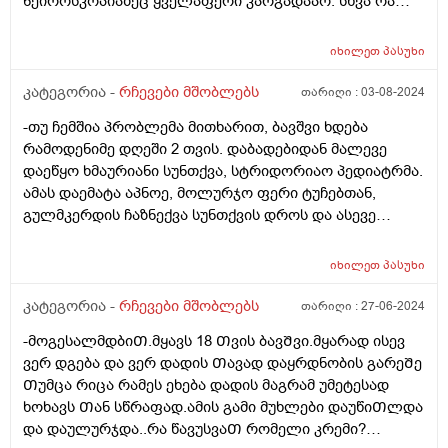
ნეიროსკოპიაზეც ყველაფერი კარგადააო. სხვა რა
შეიძლება ვქნა ? ფილტვებს როგორ უმოწმებენ 2 თვის
ბავშვს?
იხილეთ
პასუხი
კატეგორია -
რჩევები მშობლებს
თარიღი :
03-08-2024
-თუ ჩემშია პრობლემა მითხარით, ბავშვი ხდება
რამოდენიმე დღეში 2 თვის. დაბადებიდან მალევე
დაეწყო ხმაურიანი სუნთქვა, სტრიდორიაო პედიატრმა.
ამას დაემატა აპნოე, მოლურჯო ფერი ტუჩებთან,
გულმკერდის ჩაზნექვა სუნთქვის დროს და ასევე
ყელთან. მყავდა ორ ლარინგოლოგთან - ორივემ
სიცილკისკისით გამომიშვა, ეს არაფერია, გაუვლის,
იხილეთ
პასუხი
უმეტესობას აქვსო. მყავდა ნეიროსკოპიაზე ჟანგბადი
კარგად მიეწოდება ტვინს, ახლა გულის ექოსკოპიაზე
კატეგორია -
რჩევები მშობლებს
თარიღი :
27-06-2024
მიმყავს. უბრალოდ მართლა ვერ მომისვენია მაინც,
-მოგესალმდბიᲗ.მყავს 18 Თვის ბავᲨვი.მყარად ისევ
გუგლში ვკითხულობ რომ ბავშვი გადაუდებელ
ვერ დგება და ვერ დადის Თავად დაყრდნობის გარეᲨე
დახმარებას საჭიროებს თუ სუნთქვის დროს
Თუმცა რიცა რამეს ეხება დადის მაგრამ უმეტესად
გულმკერდი ეზნიქება ასევე ყელთან და თუ აქვს
ხოხავს Თან სწრაფად.ამის გამი მუხლები დაუწიᲗლდა
აპნოეო და რაღა ვქნა არ ვიცი, ისევ მივიყვანო ვინმე
და დაულურჯდა..რა წავუსვაᲗ რომელი კრემი?
სხვასთან? ანუ თითქოს როგორც კი გაიგებენ