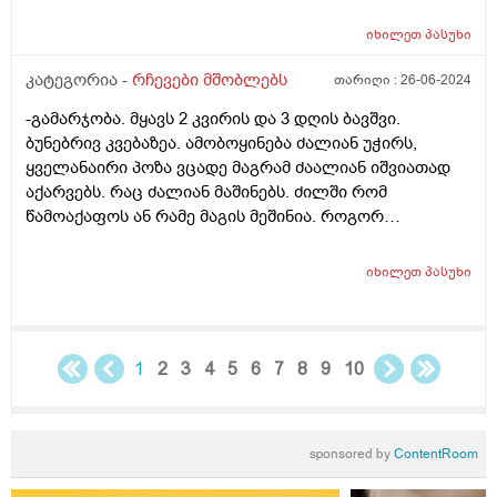
დაბეᲟილიბამ რომ გაუაროს?
სტრიდორიაო უი ეგ არაფერი ბუნებრივიაო, და
სტრიდორი ხომ ნიშნავს იმას რომ ბავშვს ან
იხილეთ
პასუხი
ლარინგომალაცია აქვს ან ტრაქეომალაცია, აშკარად
კატეგორია -
რჩევები მშობლებს
თარიღი :
26-06-2024
დიდ ძალას ატანს სუნთქვის დროს. როგორ მოვიქცე?
-გამარჯობა. მყავს 2 კვირის და 3 დღის ბავშვი.
ბუნებრივ კვებაზეა. ამობოყინება ძალიან უჭირს,
ყველანაირი პოზა ვცადე მაგრამ ძაალიან იშვიათად
აქარვებს. რაც ძალიან მაშინებს. ძილში რომ
წამოაქაფოს ან რამე მაგის მეშინია. როგორ
ამოვაქარვებინო? და კიდევ რომ მირჩიოთ თუ
საკმარისია ზურგზე წოლა და თავი გვერდულად. რომ
იხილეთ
პასუხი
დაზღვეული ვიყო ამოღების შეემთხვევაში მასის უკან
წაღების
1
2
3
4
5
6
7
8
9
10
sponsored by
ContentRoom