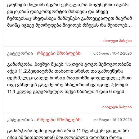
გაუჩნდა ძალიან ბევრი ქერტლი,რა მოვუხერხო აღარ
კომუნიკაციის პრობლემა, თუმცა ცოტა მორიდებულია
ვიცი,ძაან დიაკომფორტია მისთვის და ასევე
და არ არის დამოუკიდებლობას მიჩვეული.
ჩემთვისაც,სხვდასხვა შამპუნები გამოვცვალეთ მაგრამ
მაინც იგივე მეორედება,მივიღებ რჩევას რა შეიძლება
მოვიმოქმედოთ სხვა..
იხილეთ
პასუხი
კატეგორია -
რჩევები მშობლებს
თარიღი :
10-12-2025
გამარჯობა..ბავშვი მყავს 1.5 თვის გოგო,ჰემოგლობინი
აქვს 11.2,პედიატრმა დაბალი არისო და გამოუწერა
ფერმულეკი,ასევე ხორცი რაციონში ყოველდღე..ერთი
თვე ვასვი და გავუმეორე ანალიზი ისევ იგივე ჰქონდა
11.1,კვლავ გაუგრძელეო თქვა წამალი,4 დან 6 თვემდე
მკურნალობენ ამ წამლითო...ბავშვს არუყვარს დალევა
ხან. სვავს ხან არა,..მართლა დაბალია 11.1
იხილეთ
პასუხი
მაჩვენებელი? ვნერვიულობ
კატეგორია -
რჩევები მშობლებს
თარიღი :
15-10-2025
გამარჯობა.ჩემი გოგონა არის 11 წლის,ჯერ ციკლი არ
აქვს,ამ ზაფხულიდან მოყოლებული დღემდე,როცა