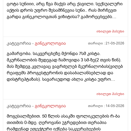
ცოტა სუნიიი, არც წვა მაქვს არც ქავილი. სექსუალური
შეიძლება, მითხრათ_დიდი მადლობა
აქტის დროს უფრო შესამჩნევია სუნი.. რას მირჩევთ
გულისხმიერებისთვის!
გარდა გინეკოლოგთან ვიზიტისა? გამორეცხვებს
სანთლებს რა შეიძლება გავიკეთო? და კიდევ
მაინტერესებს პირიდან ამომდის რაღაცნაირი სუნი
იხილეთ
პასუხი
თითქოს და კუჭიდან ამოდის ეს რისი ბრალი შეიძლება
იყოს?
კატეგორია -
გინეკოლოგია
თარიღი :
21-05-2026
გამარჯობა. საკვერცხეზე მქონდა 7სმ კისტა.
მკურნალობის შედეგად ჩამოვიდა 3 სმ-ზე(2 თვის წინ).
მას შემდეგ კვლავაც ვაგრძელებ მკურნალობას(ვიღებ
რეაფემს პროგესტერონის დასაბალანსებლად და
დისტრეპტაზას). სავარაუდოდ ახლა კისტა უფრო
შემცირებული უნდა იყოს. (2 კვირაში მაქვს ექიმთან
ვიზიტი) მსურს აპარატული მასაჟის - ენდოსფერო
იხილეთ
პასუხი
თერაპიის ჩატარება, რომელიც მთელ სხეულზე
კეთდება და ვიბრაციის მეშვეობით აუმჯობესებს
კატეგორია -
გინეკოლოგია
თარიღი :
14-05-2026
სისხლის მიმოქცევასა და ლიმფოდრენაჟს.
მოგესალმებით. 50 წლის ასაკში ფოლიკულების რ-ბა
მაინტერესებს, მუცლის არეზე დასაშვებია ეს
თითმის 0-მდე. ღეროვანი უჯრედებით თერაპია
პროცედურა?
რამდენად ეფექტური იქნება საკვერცხეების