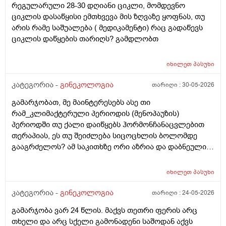
რეგულარული 28-30 დღიანი ციკლი, მომდევნო
შეგრძნებაც მქონდა. მალევე გავიკეთე
ციკლის დასაწყისი ემთხვევა მის ზღვაზე ყოფნას, თუ
ტესტი,უარყოფითი იყო. ეგ უცნაური შეგრძნება
არის რამე საშუალება ( მედიკამენტი) რაც გადაწევს
რამოდენიმე დღე მქონდა. ახლა მენტრუაციას
ციკლის დაწყების თარიღს? გამდლობთ
ველოდები,მაგრამ არ მომივიდა,შუალედი 28-32 დღე
მაქვს ხოლმე და ახლა გადაცდენაა. (მოგზაურობა
მოქმედებსო,2 კვირის წინ სხვა ქალაქში გავემგვაზრე
იხილეთ
პასუხი
და იქ ვარ 10 საათის სავალი), 3 დღის წინ ტესტი
კატეგორია -
გინეკოლოგია
თარიღი :
30-05-2026
გავიკეთე ისევ უარყოფითია. შემდეგი 1 კვირის
განმავლობაში ვერ ვახერხებ მისვლას ექიმთან. არის
გამარჯობათ, მე მაინტერესებს ასე თი
რაიმე შანსი ფეხმძიმობის? აზრი აქვს განმეორებით
რამ_კლიმაქტერული პერიოდის (მენოპაუზის)
ტესტს? მენტრუაცია რეგულარული მქონდა ხოლმე28-
პერიოდში თუ ქალი დაიწყებს ჰორმონჩანაცვლებით
30 დღე შუალედი.
თერაპიას, ეს თუ შეიძლება სიცოცხლის ბოლომდე
გააგრძელოს? ამ საკითხზე ორი აზრია და დაბნეული
ვარ_ზოგი სპეციალისტი ამბობს რომ უმჯობესია
ჰორმონჩანაცვლებითი თერაპია (სიცოცხლის
იხილეთ
პასუხი
ბოლომდე) რადგან ქალს გულსისხლძარღვთა
დაავადებებსა და ალცჰაიმერის რისკს უმცირებს და
კატეგორია -
გინეკოლოგია
თარიღი :
24-05-2026
ზოგი სპეციალისტი კი ამტკიცებს რომ ეს ქალში
გამარჯობა ვარ 24 წლის. მაქვს თეთრი ფერის არც
სიმსივნურ პროცესებს უწყობს ხელს (საშვილოსნო,
თხელი და არც სქელი გამონადენი საშოდან აქვს
საკვერცხეები და უპირველესად, მკერდი). თუ