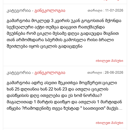
აჩვენებს ტესტი... ივნისში რომ დავოესულებოდი უკვე
თვე გავიდა... 9 ივლის რო დავორსულებოდი როგორ
კატეგორია -
გინეკოლოგია
თარიღი :
11-07-2026
ოვულაციია იყო დიდი ხნით ადრე... შეგრძმება მაქ მაქ
გამარჯობა მოკლედ 3 კვირის უკან გოგოსთან მქონდა
ტკივილის ხან არა, შარდვის შემდეგ ტკივილი და
სექსუალური აქტი თუმცა დაცვით რათქმაუნდა
შებერილობის შეგრძმება...ჩემით ორციპოლი და
მეუბნება რომ ციკლი მესამე დღეა გადაუცდა შიგნით
ნოშპაც დავლიეე.... რა უნდა ვქნა
თან არმომხდარა სპერმის გამოსვლა რისი ბრალი
შეიძლება იყოს ციკლის გადაცდენა
იხილეთ
პასუხი
კატეგორია -
გინეკოლოგია
თარიღი :
26-06-2026
გამარჯობა ადრე ასეთი შეკითხვა მოგწერეთ:ციკლი
ხან 25 დღიანია ხან 22 ხან 23 და ათვლა ციკლის
დასწყისის დღე ითვლება და ეს ხომ ნორმაა?
მაგალითად 1 მარტის დაიწყო და ათვლას 1 მარტიდან
იწყება ?რამოდენიმე თვეა ზუსტად " საათივით" მაქვს
უკვე 21 დღიანი და ვიცი რომ ნორმაა, მაგრამ სულ
მეშინია კიდევ ხომ არ ჩამოიწევს? მინდა რომ 25 ან
იხილეთ
პასუხი
მეტი დღიანი იყოს.ან რატომ ჩამოდის ესე დროთა