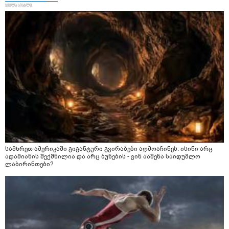
სამხრეთ ამერიკაში გიგანტური გვირაბები აღმოაჩინეს: ისინი არც
ადამიანის შექმნილია და არც ბუნების - ვინ ააშენა საიდუმლო
ლაბირინთები?