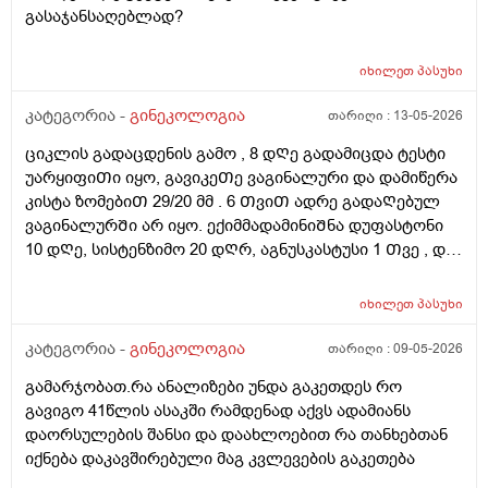
გასაჯანსაღებლად?
იხილეთ
პასუხი
კატეგორია -
გინეკოლოგია
თარიღი :
13-05-2026
ციკლის გადაცდენის გამო , 8 დᲦე გადამიცდა ტესტი
უარყიფიᲗი იყო, გავიკეᲗე ვაგინალური და დამიწერა
კისტა ზომებიᲗ 29/20 მმ . 6 ᲗვიᲗ ადრე გადაᲦებულ
ვაგინალურᲨი არ იყო. ექიმმადამინიᲨნა დუფასტონი
10 დᲦე, სისტენზიმო 20 დᲦრ, აგნუსკასტუსი 1 Თვე , და
ციკლის მერე გაფამოწმება ეხოზე.
რამდენადსაყურადᲦებოა და Თუ დაეხმარება ეს
იხილეთ
პასუხი
წამლევი გაწოვაᲨი. Თუსხვა ექიმს მივმარᲗო?
კატეგორია -
გინეკოლოგია
თარიღი :
09-05-2026
გამარჯობათ.რა ანალიზები უნდა გაკეთდეს რო
გავიგო 41წლის ასაკში რამდენად აქვს ადამიანს
დაორსულების შანსი და დაახლოებით რა თანხებთან
იქნება დაკავშირებული მაგ კვლევების გაკეთება