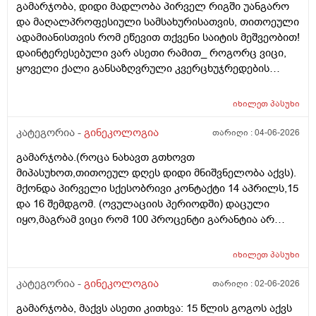
გამარჯობა, დიდი მადლობა პირველ რიგში უანგარო
და მაღალპროფესიული სამსახურისათვის, თითოეული
ადამიანისთვის რომ ეწევით თქვენი საიტის მეშვეობით!
დაინტერესებული ვარ ასეთი რამით_ როგორც ვიცი,
ყოველი ქალი განსაზღვრული კვერცხუჯრედების
რაოდენობით/რიცხვით იბადება. ანუ, გამოდის,
თითოელისთვის, ეს რიცხვი ინდივიდუალურია? რაზეა
იხილეთ
პასუხი
ეს დამოკიდებული?_მისი ჯანმრთელობის
(ჩვილობიდან) რომელ პროცესებზე? ქალის
კატეგორია -
გინეკოლოგია
თარიღი :
04-06-2026
ორგანიზმის/ჯანმრთელობის რომელ თავისებურებებზე
გამარჯობა.(როცა ნახავთ გთხოვთ
რომ დავუშვათ, ზოგიერთ ქალბატონს მეტი
მიპასუხოთ,თითოეულ დღეს დიდი მნიშვნელობა აქვს).
რაოდენობა აქვთ მათ ორგანიზმში
მქონდა პირველი სქესობრივი კონტაქტი 14 აპრილს,15
კვერცხუჯრედებისა, დაბადების პროცესიდან და ზოგს
და 16 შემდგომ. (ოვულაციის პერიოდში) დაცული
კი მცირე? მადლობთ!
იყო,მაგრამ ვიცი რომ 100 პროცენტი გარანტია არ
არსებობს. მენსტრუაცია(ყოველ შემთხვევაში მე ასე
ვფოქრობ რადგანაც Implantation bleeding არსებობს და
იხილეთ
პასუხი
არ მინდა ავირიო) მქონდა 24 რიცხვში,როგორც
ჩვეულებრივ 3-4 დღე,მაგრამ ადრე
კატეგორია -
გინეკოლოგია
თარიღი :
02-06-2026
მომივიდა,ველოდებოდი 1 კვირის ან 10 დღის მერე.
გამარჯობა, მაქვს ასეთი კითხვა: 15 წლის გოგოს აქვს
მალევე ვირუსი შემხვდა,სიცხე,გულისრევის