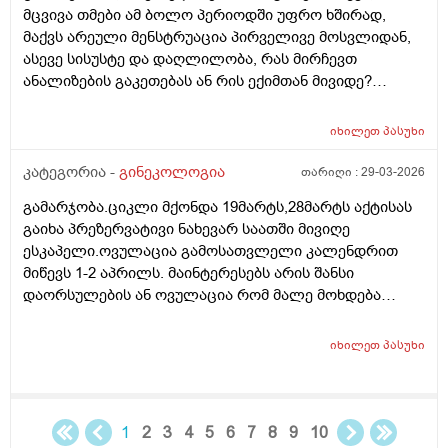
მცვივა თმები ამ ბოლო პერიოდში უფრო ხშირად,
მაქვს არეული მენსტრუაცია პირველივე მოსვლიდან,
ასევე სისუსტე და დაღლილობა, რას მირჩევთ
ანალიზების გაკეთებას ან რის ექიმთან მივიდე?
მადლობა წინასწარ
იხილეთ
პასუხი
კატეგორია -
გინეკოლოგია
თარიღი :
29-03-2026
გამარჯობა.ციკლი მქონდა 19მარტს,28მარტს აქტისას
გაიხა პრეზერვატივი ნახევარ საათში მივიღე
ესკაპელი.ოვულაცია გამოსათვლელი კალენდრით
მიწევს 1-2 აპრილს. მაინტერესებს არის შანსი
დაორსულების ან ოვულაცია რომ მალე მოხდება
ჰქონდა წამლის დალევას აზრი?ამასთან შერეულ
კვებაზე მყავს ბავშვი ხშირდ ვერ ვთავაზობ და იქნებ
იხილეთ
პასუხი
ძუძუთი კვებაც დაეხმაროს არ ჩასახვას.მადლობა.
1
2
3
4
5
6
7
8
9
10