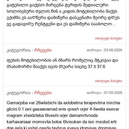
პრობლემებს ხომარ გამოიწვევს იმიტორო კუᲭᲨი რო
გატეხილი გაქვსო მარცენა ტერფის მედიალური
გავდივარ და Შემდეგ სალფეᲗკს დაჯდომილა Თბილი
სოლისებური Ძვლის წინ ა კიდის მოტეხილობა მაქვს
ან ცივი წყლიᲗ ვასველებ და იმიᲗ ვიწმენდ რო
ექიმმა ეს ააᲦწერა დამიწერა დასკვნაᲨი მეორე დᲦეს
არაფერი დარᲩეს მერერო ვდგები გავივლი
ვე გადავიᲦე რენტგენი და ეს დამიწერა სააბოლო
გამოვვივლი და ვჯდებიან რამე მაინც განავლის
ჯამᲨიდა წინა დᲦისიᲗვე სიცხე მომცა საᲦამოᲗი
რაᲦაცები მაქვს ხოლმე აი როგორც სქლა არა
37.6და სიცხე იცის ამ მოტეხილობება ან ბზარმა? ან ამ
იხილეთ
პასუხი
ქაᲦალზე Თხლად როა ისე რო ᲗიᲗს რო დადებ
ანᲗებაზე ესენი ᲗუნმიᲨველის ესენი დამინიᲨნა ამებს
ᲗიᲗზეც არ გადაგდის და საᲦამოᲗირო ვნახე
ვსვავ ( კოქსიქეა , ტოქსივენოლო, ბიენზა, კალციუმი,
კატეგორია -
რჩევები
თარიღი :
03-06-2026
ტრუსსზე საჯდომის ადგილას განავლის რაგაცები იყო
რაბელოკი).
Თხლად ესევარ ბავᲨობიდან რავი და ესე მარტო
ფეხის მოტეხილობას ან ბზარს რომელიც მტკივაა და
მემარᲗება დავიჯერო ? ანრატოხდება ესე და ამ
ᲗაბაᲨირᲨი მააქვს იცის Თუარა სიცხე 37.5 37.6
ყველაფრიᲗ მერე კანი მიᲦიზიანდება ამდები
წმენდვიᲗ და მაგიტომაც ვაკეᲗებდი Ჩაბანვებს
იხილეთ
პასუხი
მოკლედ რატოხდება ესე ან როგორ მოვიქცე ეს 3-4
კვირა და რაგავაკეᲗო მიᲗხარიᲗ (ბიᲭი ვარ )
კატეგორია -
რჩევები
თარიღი :
07-05-2026
Gamarjoba var 26wlisbichi da axlobelma terapevtma mirchia
glicini 0.1 iani gasawownad enis qvesh orjer 4-5welia esevar
magram sheidzleba 6tveshi orjer damamrtvnoda
karhaxaniaar momsvlia bolos 6tvisukan da isic mxolod erti
dge axla ki xshiri gaxda tavbrus xveva jdomisas dgomisas