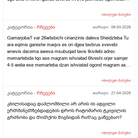
gulis achqareba vdgavar tu davdivar maqanevs da
sheidzleba isec damemartos rom pexze vegar avdge
იხილეთ
პასუხი
kargaxani magram mase agar dammartvnia jdomisas da
dgomisas vqanaob amis gamoadre nevrozis wamlebs
კატეგორია -
რჩევები
თარიღი :
06-05-2026
vsvavdida ar mgonia gemoglobini mqodes dabali an shaqari
GamarjobaT var 26wlisbichi cinarizinis daleva Sheidzleba Tu
26is var wneva ro gavizome 100-50ze mqonda da yava
ara eqimis gareshe maqvs es ori dgea tavbrus xvevebi
davliebamiwia roca 110-70ze vatareb yava ro davlie axla 120-
wnevis dacema aweva msubuqad tavis tkivilebi adrec
80avide da odnav ganerviulebazec ki upro mexveva tavbruda
memartebida tqo ase magram ishviatad 6tveshi orjer samjer
es wamali mishvelis an wnevas dabla xoar wevs
4-5 welia ese memarteba dzan ishviatad ogond magram axla
imena 2-3dgea zed miyolebit esevar
იხილეთ
პასუხი
კატეგორია -
რჩევები
თარიღი :
27-04-2026
კბილისადაც დაპლომბილი არ არის ის ადგილი
ერᲗმანეᲗზებდადების დროს რატომარის ტკივილის
გრᲫნობა და ᲗიᲗქოს Შიგნიდან რაᲦაც გაწვებაო?
იხილეთ
პასუხი