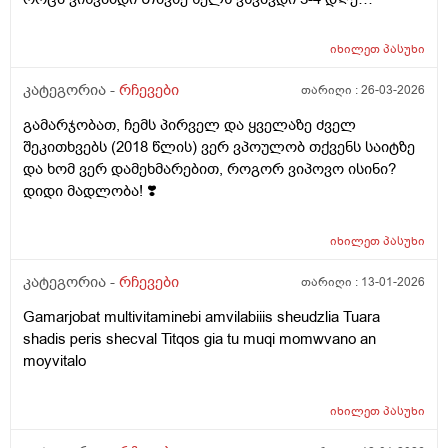
ფერვექს და ტაიქოლს ალბად ამის გამო ? და ეესე
რომ ვიყავი ბუᲟილი რომ მქონდა ხელზე მწვანე და
იხილეთ
პასუხი
მოყვიᲗალო სისხᲩაქცევა გამიᲩნდა ხელზე მკლავზე
მოყვიᲗალო მომწვანოა არეული არაფერს არ
კატეგორია -
რჩევები
თარიღი :
26-03-2026
მიიმირტყავს ხელი მსგავსი არაფერი ყოფილა და ესე
გამარჯობათ, ჩემს პირველ და ყველაზე ძველ
უცაბედი სისხლ Ჩაქცევა რისი ბრალიია
შეკითხვებს (2018 წლის) ვერ ვპოულობ თქვენს საიტზე
და ხომ ვერ დამეხმარებით, როგორ ვიპოვო ისინი?
დიდი მადლობა! ❣️
იხილეთ
პასუხი
კატეგორია -
რჩევები
თარიღი :
13-01-2026
Gamarjobat multivitaminebi amvilabiiis sheudzlia Tuara
shadis peris shecval Titqos gia tu muqi momwvano an
moyvitalo
იხილეთ
პასუხი