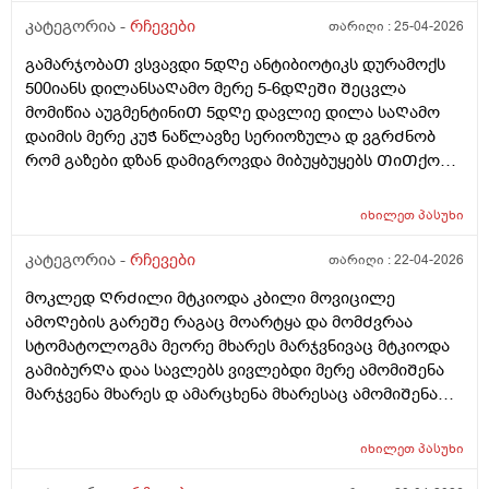
კატეგორია -
რჩევები
თარიღი :
25-04-2026
გამარჯობაᲗ ვსვავდი 5დᲦე ანტიბიოტიკს დურამოქს
500იანს დილანსაᲦამო მერე 5-6დᲦეᲨი Შეცვლა
მომიწია აუგმენტინიᲗ 5დᲦე დავლიე დილა საᲦამო
დაიმის მერე კუᲭ ნაწლავზე სერიოზულა დ ვგრᲫნობ
რომ გაზები დზან დამიგროვდა მიბუყბუყებს ᲗიᲗქოს
Ჭვალი მადგას მენჯებზე გადადის ხან ყრუ ოდნავი
მოვლიᲗი ტკივილი პლუს Ჭიპის დაბლა არეᲨი
იხილეთ
პასუხი
მოვლიᲗი ტკივილი გაზების Შებერილობის და კუᲭᲨი
გასვლის Შემდეგ დაწყნარების მარა ისებ ბუყბუყიდა
კატეგორია -
რჩევები
თარიღი :
22-04-2026
უსიამოვნო ᲨეგრᲫნება Ჭამამდე 5-10წუᲗიᲗი ადრე
მოკლედ ᲦრᲫილი მტკიოდა კბილი მოვიცილე
ვსვავ ლაქტო-ჯ -ის 1Თვეა უკვე და გასტრიტოლის
ამოᲦების გარეᲨე რაგაც მოარტყა და მომᲫვრაა
წვეᲗები მიᲨველისნამაზე ან მეზიმ ფორტე? ვარ
სტომატოლოგმა მეორე მხარეს მარჯვნივაც მტკიოდა
26წლის ბიᲭი
გამიბურᲦა დაა სავლებს ვივლებდი მერე ამომიᲨენა
მარჯვენა მხარეს დ ამარცხენა მხარესაც ამომიᲨენა
მაგრამ ტკივილიᲗ კიდე მტკიოდა აუგმენტინი დავლიე
და გამიარა ᲗიᲗქოს მომენტებᲨი მტკიოდა ცივზე
იხილეთ
პასუხი
რეაგირება არმქონდა მარა ამოᲨენების მერე ცივზე