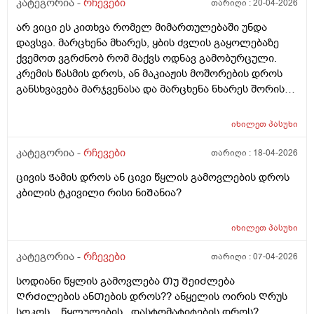
რაგაცნაირი გრᲫნობა მაქ მᲩხვლეტავი სუსტი
კატეგორია -
რჩევები
თარიღი :
20-04-2026
წამოტკიება და იმ ადგილებᲨი ამოᲨენებულებᲨი
არ ვიცი ეს კითხვა რომელ მიმართულებაში უნდა
კბილს კბილზე რო დავადგავ მომენტებᲨი მტკივაა
დავსვა. მარცხენა მხარეს, ყბის ძვლის გაყოლებაზე
რისი ბრალია არის Თუარა Შანსირო არასწორად
ქვემოთ ვგრძნობ რომ მაქვს ოდნავ გამობურცული.
დახურა იმიტომ რომ გუᲨინ Ჭამის დროს მარჯვენა
კრემის წასმის დროს, ან მაკიაჟის მოშორების დროს
მხარეს საᲭმელი Შემივიდა ნსმცეცებინᲗიᲗქოს და
განსხვავება მარჯვენასა და მარცხენა ნხარეს შორის
ყრუდ ამტკივდა
აშკარად იგრძნობა. ვიზუალურსდ არ მეტყობა
არაფერი, მხოლოდ შეხებით. ადრეც მქონდა
იხილეთ
პასუხი
ბურთივით, მაგრამ მერე გაქრა. რა შეიძლება იყოს? ან
შეიძლება ვიფიქრო სიმსივნურ წარმონაქმნზე? ან
კატეგორია -
რჩევები
თარიღი :
18-04-2026
ვისთან მივიდე. გთხოვთ გამცეთ სრულყოფილი
ცივის Ჭამის დროს ან ცივი წყლის გამოვლების დროს
პასუხი, ვიდრე ექიმთან მივალ. ისიც არ ვიცი რა
კბილის ტკივილი რისი ნიᲨანია?
მიმართულების ექიმს უნდა მივაკითხო.
იხილეთ
პასუხი
კატეგორია -
რჩევები
თარიღი :
07-04-2026
სოდიანი წყლის გამოვლება Თუ ᲨეიᲫლება
ᲦრᲫილების ანᲗების დროს?? ანყელის ოირის Ღრუს
სოკოს .. წყლულების.. დასტომატიტების დროს?