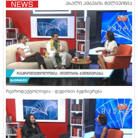
რეპროდუქტოლოგია - დედობის ბედნიერება