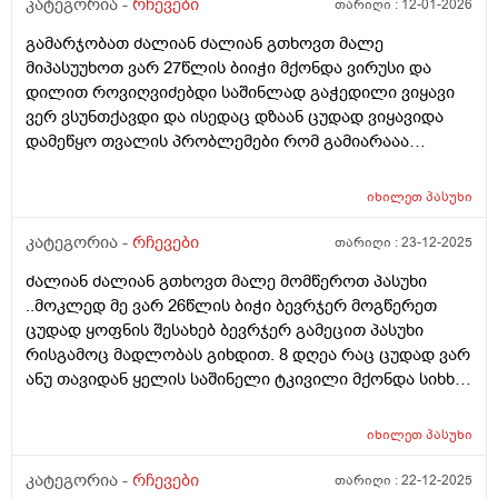
კატეგორია -
რჩევები
თარიღი :
12-01-2026
გამარჯობათ ძალიან ძალიან გთხოვთ მალე
მიპასუუხოთ ვარ 27წლის ბიიჭი მქონდა ვირუსი და
დილით როვიღვიძებდი საშინლად გაჭედილი ვიყავი
ვერ ვსუნთქავდი და ისედაც დზაან ცუდად ვიყავიდა
დამეწყო თვალის პრობლემები რომ გამიარააა
საბოოლოოოდ 2 3 დღის მერე და შესაძლებელია
თუარა რო ვირუსი თვალში ასულიიყო?? პირველ ი
იხილეთ
პასუხი
ორიდღეებში მქონდა საშინელი წვა ტკივილი თვალის
მეორე დღესაც მტკიოდა თვალი და პლუს მეწვებოდა
კატეგორია -
რჩევები
თარიღი :
23-12-2025
და ამასთანერთად თავიც ამტკივდა ძაალიან დავლიე
ძალიან ძალიან გთხოვთ მალე მომწეროთ პასუხი
ორი გამაყუჩებელი ანალგინი არ გამიარა მერე
..მოკლედ მე ვარ 26წლის ბიჭი ბევრჯერ მოგწერეთ
ნალგეზინიდა ისიც ციტა უბრალოდ სიმძიმის გრძნობა
ცუდად ყოფნის შესახებ ბევრჯერ გამეცით პასუხი
მქონდა იმისმერე 2 3 დღე გავიდა აგარ ამტკიებია
რისგამოც მადლობას გიხდით. 8 დღეა რაც ცუდად ვარ
თავი მაგრამ მარჯვენა თვალში ესე რო მქონდა
ანუ თავიდან ყელის საშინელი ტკივილი მქონდა სიხხე
დაწითლებული დედაჩემაა ლევომეციტინის წვეთები
37.9 2 -3 დღე ვსვავდი ანტიბიოტიკს აუგმენტინს 4 დღე
ჩამაწვეთა 3 ჯერ ჩავიწვეთე და მესამედ რო
.და დურამოქს 2 დღე ესეც მოგწერეთ ასევე ვსვავდი
ჩავიწვეთეე საცრემლესთან შიგნითა მხარეს
იხილეთ
პასუხი
ტაიქოლდ,ფერვექს.და ტეტესეპტის ჩაის.. ასევე
დამიწითლდაა მერე ჩემს ახლობელ ფარმაცევტს
სტრეპსილს,დორიტრიცინს და შესასხმელად ტანტუმ
კატეგორია -
რჩევები
თარიღი :
22-12-2025
მივწერე და მან მითხრა ტობრადექსი ჩაიშვი შეიძლება