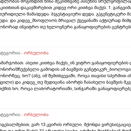
ადლობას მოგიხდით წინა შეკითხვაზე პასუხის სრულყოფილად
აკითხთან დაკავშირებით კიდევ ორი კითხვა მაქვს. 1. განგვი
)იურიდიული მამა/დედა. ბ)გესტაციური დედა. გ)გენეტიკური მ
ედა. და კიდევ_მსოფლიოს მრავალ ქვეყანაში აქტიურად მიმ
ონორად ინვიტრო თუ ხელოვნური განაყოფიერების ცენტრებში
ამოყენება/დასაქმება. ეს რამდენად გავრცელებულია საქარ
ატეგორია -
ორსულობა
ამარჯობათ. ასეთი კითხვა მაქვს_ინ ვიტრო განაყოფიერების
ონორი/მჩუქებელი გამოდის ამ ბავშვის გენეტიკურ_ბიოლოგიუ
ონორზეც, ხო? (ანუ, იმ შემთხვევაში, როცა თავისი სპერმით 
ყვილი) და კიდევ_თუ მედიცინა აბორტს ჩასახული ბავშვის მ
თქმის ხო, როცა ლაბორატორიაში, სინჯარაში განაყოფიერებ
ურთ მის მშობლებს?
ატეგორია -
ორსულობა
ოგესალმებით, ვარ 13 კვირის ორსული. მქონდა ვირუსი(გაცი
რო და დრო მაქვს 37 გრადუსი სიცხე. ექიმები მეუბნებიან რ