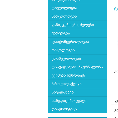
დიეტოლოგია
რ
ნარკოლოგია
კანი, კუნთები, ძვლები
ქირურგია
ფსიქონევროლოგია
ონკოლოგია
კოსმეტოლოგია
დაავადებები, მკურნალობა
კ
ექიმები ხუმრობენ
პროფილაქტიკა
სხვადასხვა
სამედიცინო ტესტი
მ
დიაგნოსტიკა
კ