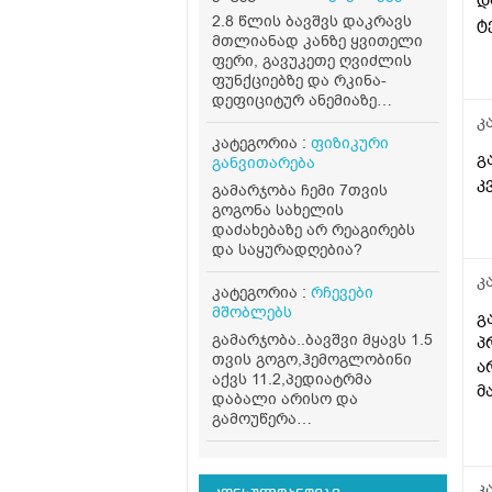
2.8 წლის ბავშვს დაკრავს
ტ
მთლიანად კანზე ყვითელი
ფერი, გავუკეთე ღვიძლის
ფუნქციებზე და რკინა-
დეფიციტურ ანემიაზე
ანალიზი, ნორმის
კ
ფარგლებშია. თვეებიდან
კატეგორია :
ფიზიკური
გ
ვაჭმევ გოგრას+ბატატის
განვითარება
მოხარშულ პიურეს კვირაში
კ
გამარჯობა ჩემი 7თვის
ერთი ან ორი დღე,
გოგონა სახელის
ცოცხლად მიირთმევს
დაძახებაზე არ რეაგირებს
სტაფილოს დღეში ერთ
და საყურადღებია?
პატარას, ნუ სეზონზე
მანდარინსაც საკმაოდ
კ
კატეგორია :
რჩევები
ბევრს მიირთმევდა.
მშობლებს
შესაძლოა ამ
გ
ყველაფრისგან იყოს
გამარჯობა..ბავშვი მყავს 1.5
პ
გამოწვეული? თუ სხვა რამე
თვის გოგო,ჰემოგლობინი
ა
ანალიზი გავუკეთო კიდევ?
აქვს 11.2,პედიატრმა
მ
ბავშვი აქტიურია
დაბალი არისო და
განვითარებულია
გამოუწერა
ფერმულეკი,ასევე ხორცი
რაციონში ყოველდღე..ერთი
თვე ვასვი და გავუმეორე
კ