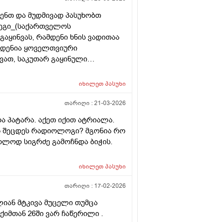
ენთ და მუდმივად პასუხობთ
დეგი_(საქართველოს
აყინვას, რამდენი ხნის ვადითაა
მდენია ყოველთვიური
ვათ, საკუთარ გაყინული
ისევ მორჩება კლინიკაში, ამ
ვა დარჩენილ გაყინულ
იხილეთ
პასუხი
 სხვა ქალის გასანაყოფიერებლად,
ეტალურად რომ ამიხსნათ ამ
თარიღი :
21-03-2026
და პატარა. აქეთ იქით ატრიალა.
ოს შეცდეს რადიოლოგი? მგონია რო
ოლოდ სიგრძე გამოჩნდა ბიჭის.
იხილეთ
პასუხი
თარიღი :
17-02-2026
ლიან მტკივა მუცელი თუმცა
ქიმთან 26ში ვარ ჩაწერილი .