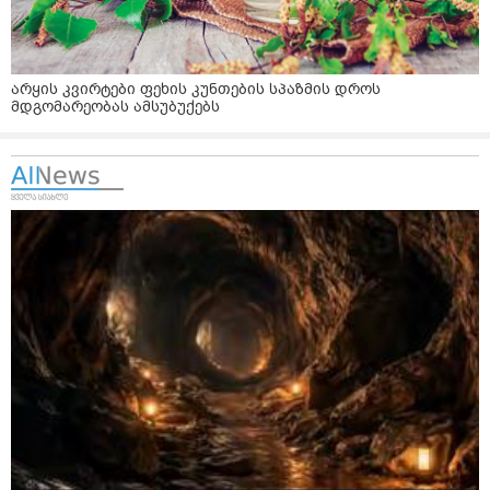
არყის კვირტები ფეხის კუნთების სპაზმის დროს
მდგომარეობას ამსუბუქებს