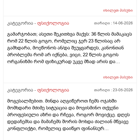
გამივიკვლიოთ
იხილეთ
პასუხი
კატეგორია -
ფსიქოლოგია
თარიღი :
14-06-2026
გამარჯობათ; ასეთი შეკითხვა მაქვს: 36 წლის მამაკაცს
რომ 22 წლის გოგო, რომელიც ჯერ 23 წლისაც არ
გამხდარა, მოეწონოს ან/და შეუყვარდეს, კანონთან
პრობლემა რომ არ იქნება, ვიცი, 22 წლის გოგოს
ორგანიზმი რომ ფიზიკურად უკვე მზად არის და
ფსიქოლოგიურადაც შეიძლება უკვე მზად იყოს ასეთი
ურთიერთობისთვის, ეგეც ვიცი, მაგრამ მაინტერესებს,
იხილეთ
პასუხი
ამ მამაკაცისთვის, ფსიქოლოგიური კუთხით, რაიმე
გადახრად ხომ არ ითვლება 22 წლის გოგოს მოწონება
კატეგორია -
ფსიქოლოგია
თარიღი :
23-05-2026
ან/და სიყვარული, როგორც საწინააღმდეგო სქესის
მოგესალმებით. მინდა აღგიწეროთ ჩემს ოჯახში
წარმომადგენლის? თუ 36 წლის მამაკაცსა და 22 წლის
მომხდარი მძიმე სიტუაცია და მოვისმინო თქვენი
გოგოს, ნებაყოფლობით, ყოველგვარი ძალადობისა
პროფესიული აზრი და რჩევა, როგორ მოვიქცე. დღეს
და იძულების გარეშე ექნებათ სექსი, ეს ხომ არ
დედაჩემსა და მამაჩემს შორის მოხდა ძალიან მწვავე
მეტყველებს მამაკაცის რაიმე ფსიქოლოგიურ
კონფლიქტი, რომელიც დაიწყო ფინანსურ
გადახრაზე? ასაკით უფროს ქალს ან კაცს რომ
წვრილმანზე (დედამ შეცდომით გადარიცხა თანხა და
თავისზე 13–14–15 წლით უმცროსი საწინააღმდეგო