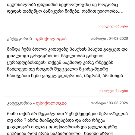
წამლების სმა აღარაფერს მაძლევს, უბრალოდ
მკურნალობა დაუნიშნა ნევროლოგმა) მე როგორც
ადამიანებს მიხვდებით პლიუს მშობლებისგან ასეთი
როგორც ნარკომანს სჭირდება დოზა, რომ ცუდად არ
დედას დამეწყო პანიკური შიშები, ღამით უძილობა,
დამოკიდებული როგორია, და იქნებ მირჩიოთ რამე
გახდეს - როგორც დღეს ვარ ამ წამლებზე - ისევ ასე
შფოთვები, დაძაბულობა. Გთხოვთ მირჩიოთ რა
თქვენ მაინც გამიგოთ მადლობა ყურადღებისთვის!
რომ მოხდეს?!
მოვიმოქმედო, თავის ხელში აყვანა მიჭირს,
იხილეთ
პასუხი
ფსიქოლოგთან ამ ეტაპზე ვერ მივდივარ. Მადლობა
კატეგორია -
ფსიქოლოგია
თარიღი :
04-08-2025
მინდა ჩემს ბოლო კითხვაზე პასუხის პასუხი გაგცეთ და
დიალოგი განვაგრძოთ. მადლობას გიხდით
ყურადღებისთვის. თქვენ საკმაოდ კარგ რჩევებს
მაძლევთ თუ როგორ შევცვალო მცირე-მცირე
ნაბიჯებით ჩემი ყოველდღიურობა, მაგრამ, არ მინდა…
ეს “არ მინდა” არ ვიცი რისგანაა გამოწვეული. იქნებ ეს
სულაც არაა დეპრესია და უბრალოდ “კომფორტის
იხილეთ
პასუხი
ზონა” და ცხოვრების სტილი მაქვს ასეთი. არ ვიცი.
კატეგორია -
ფსიქოლოგია
თარიღი :
03-08-2025
რისი თქმა არ შეგიძლიათ ? ეს ქმედებები სერიოზულია
თუ არა ? აზრი მაინტერესებდა და არა რჩევა
დავდივარ ისედაც ფსიქიატრთან და ყველაფერზე
მეუბნება რომ არაა საჯავრებელი , სხვისი აზრიც