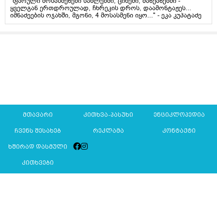
"ფარული მოსასმენები სახლებში, ციხეში, მანქანებში -
ყველგან ერთდროულად, ჩხრეკის დროს, დაამონტაჟეს...
იმნაძეების ოჯახში, მგონი, 4 მოსასმენი იყო..." - ეკა კუპატაძე
მთავარი
კითხვა-პასუხი
ენციკლოპედია
ჩვენს შესახებ
რეკლამა
კონტაქტი
ხშირად დასმული
კითხვები
Mkurnali.ge © 2016 ყველა უფლება დაცულია
მასალების გადაბეჭდვა/რეპროდუცირება აკრძალულია,
იხილეთ
მასალის გამოყენების პირობები