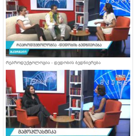
რეპროდუქტოლოგია - დედობის ბედნიერება