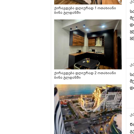
კ
კუჭშიო და ვერ მოინელაო
ქირავდება დღიურად 1 ოთახიანი
და ახლა ისეა რო არც
ს
ბინა გლდანში
ბოთლებს იწუნებს
მ
ნებისმიერი სოსკიდან ჭამს
დ
ოღონდ
ყ
ვაჭამოთ,პედიატრმა კი
გვითხრა ისე რო ცოტა
ყ
ბევრიაო 120 გრამიო მაგრამ
გიჟადაა ქცეული და
რავქნაათ?
კ
ქირავდება დღიურად 2 ოთახიანი
ს
ბინა გლდანში
მ
დ
კ
Წ
გ