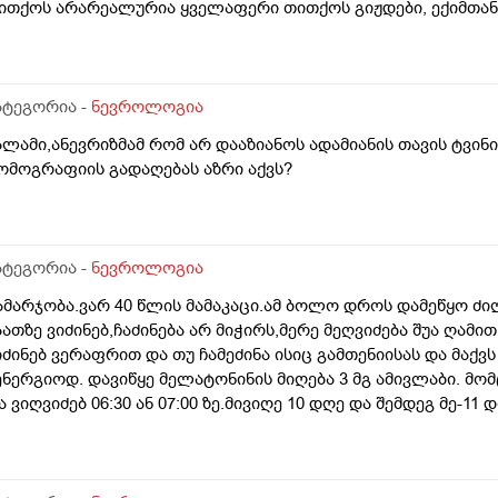
ითქოს არარეალურია ყველაფერი თითქოს გიჟდები, ექიმთან
ამინიშნა მაგრამ ეს სამყაროს აღქმა მაინც ისევ ისეა იქნებ რ
ამძაფრდება უფრო მადლობა წინასწარ
ატეგორია -
ნევროლოგია
ალამი,ანევრიზმამ რომ არ დააზიანოს ადამიანის თავის ტვინ
ომოგრაფიის გადაღებას აზრი აქვს?
ატეგორია -
ნევროლოგია
ამარჯობა.ვარ 40 წლის მამაკაცი.ამ ბოლო დროს დამეწყო ძილ
აათზე ვიძინებ,ჩაძინება არ მიჭირს,მერე მეღვიძება შუა ღამით,ხ
იძინებ ვერაფრით და თუ ჩამეძინა ისიც გამთენიისას და მაქ
ენერგიოდ. დავიწყე მელატონინის მიღება 3 მგ ამივლაბი. მომც
ა ვიღვიძებ 06:30 ან 07:00 ზე.მივიღე 10 დღე და შემდეგ მე-1
ილი.შემდეგ გავაგრძელე 10 დღე და 1 დღე გამოვტოვე და ისე
ამდენი დღე შეიძლება მელატონინის მიღება უწყვეტად? ან დ
აბლეტი რომ დავლიო.არ მინდა მთლად ამ ტაბლეტებს მივეჩვ