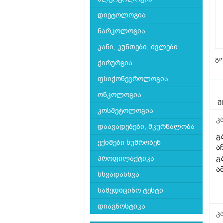
დიეტოლოგია
ნარკოლოგია
კანი, კუნთები, ძვლები
გ
ქირურგია
ფსიქონევროლოგია
ონკოლოგია
მ
კოსმეტოლოგია
კ
დაავადებები, მკურნალობა
გ
ექიმები ხუმრობენ
ა
გ
პროფილაქტიკა
ა
სხვადასხვა
სამედიცინო ტესტი
დიაგნოსტიკა
კ