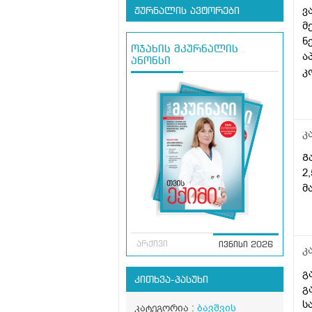
ვ
ჟურნალის ავტორები
მ
ნ
ოჯახის მკურნალის
ა
ანონსი
კ
თ
ჩ
კ
Გ
2
მ
არქივი
ივნისი 2026
კ
გ
კითხვა-პასუხი
გ
ს
კატეგორია :
ბავშვის