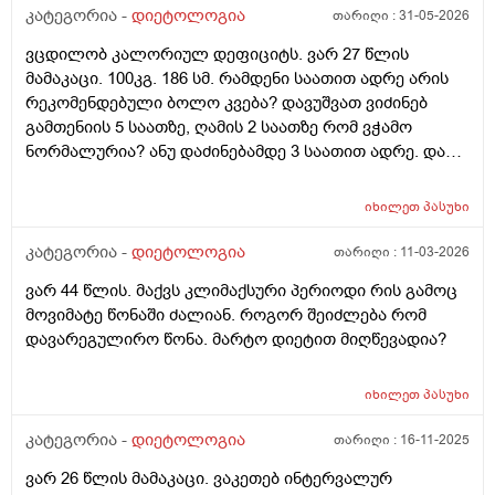
აჩვენებს რომ თავიდან 4კგმდე დავიკელი 3 კვირაში,
კატეგორია -
დიეტოლოგია
თარიღი :
31-05-2026
მაგრამ, გავიყინე. და ვერც მაგ 4კგს შედეგს ვერ
ვცდილობ კალორიულ დეფიციტს. ვარ 27 წლის
ვხედავ სხეულზე, რაზეც, სავარაუდოდ მეტყვით, რომ
მამაკაცი. 100კგ. 186 სმ. რამდენი საათით ადრე არის
4კგ არაფერია რომ 186, 100კგ ადამიანმა შეატყოს მის
რეკომენდებული ბოლო კვება? დავუშვათ ვიძინებ
თავს. კიბატონო. თუმცა, ვერანაირ პროგრესს ვერ
გამთენიის 5 საათზე, ღამის 2 საათზე რომ ვჭამო
ვხედავ. ამას წინათაც გესაუბრეთ ამის შესახებ. ჩემს
ნორმალურია? ანუ დაძინებამდე 3 საათით ადრე. და
ცხოვრებაში ასეთი დისციპლინა ამ მხრივ არასდროს
დღეში თუკი 1ხელ ვჭამე, შეიძლება ცუდია, მაგრამ,
გამომიჩენია. ლუდი, შაქარი, ცომი - ყველაფერი
მაინც ხომ დავიკლებ წონაში ასეთი რიტმით?
ამოვიღე. მხოლოდ ჯანსაღი კალორიული დეფიციტი.
იხილეთ
პასუხი
რამდგანაც კალორიულ დეფიციტში ვიქნები
ასევე, დღეში ვცდილობ 150-200გ ჩემი ცილის ნორმაც
კატეგორია -
დიეტოლოგია
თარიღი :
11-03-2026
მივიღო, რომ მხოლოდამხოლოდ ცხიმის ხარჯზე
დავიკლო. ვიკვებები დღეში 3 ჯერ. ყოველდეიური
ვარ 44 წლის. მაქვს კლიმაქსური პერიოდი რის გამოც
ძირითადი მენიუ არის 10ც მოხარშული კვერცხის ცილა
მოვიმატე წონაში ძალიან. როგორ შეიძლება რომ
და 300გ ქათმის ფილე. შიგადაშიგ პროტეინის
დავარეგულირო წონა. მარტო დიეტით მიღწევადია?
პუდინგი, რომელიც 20გ ცილას შეიცავს და ა.შ -
არანაირი პროგრესი. ისევ მუცელზე გადმოკიდებული
იხილეთ
პასუხი
ქონები. მითხარით, რას ვაკეთებ არასწორად? ვითომ
ძილი? ღამის 2-3 ზე ვიძინებ და დილას 10-11 ზე
კატეგორია -
დიეტოლოგია
თარიღი :
16-11-2025
ვიღვიძებ. საღამოა 10 დან ღამის 3 მდე პერიოდს
ძილში ეომ არ ვატარებ ვითომ მაგაშია საქმე? ანდაც
ვარ 26 წლის მამაკაცი. ვაკეთებ ინტერვალურ