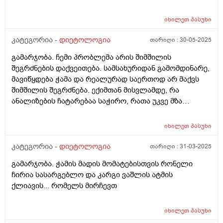
ადამიანი ვინც, მეტყვის ჩემს სიმაღლეზე ასაკზე და
სხვა ფაქტორებსე დაყრდნობით - ყველაფერს ჯანსაღი
იხილეთ
პასუხი
კვებასა და სწორი ცხოვრების შესახებ, რათა დავიკლო
ეს 10 კილოგრამი და ცზიმის პროცენტულობა
კატეგორია -
დიეტოლოგია
თარიღი :
30-05-2025
შევამცირო სხეულზე. მჭირდება ადამაიანი, ვინც
გამარჯობა. ჩემი პრობლემა არის შიმშილის
დამიწერს კვებას და ა.შ დავუსვამ კითხვებს და
შეგრძნების დაქვეითება. სამსახურიდან გამომდინარე,
შემამეცნებს კიდეც. აქედან გამომდინა, ვინ არის ჩემი
მავიწყდება ჭამა და რეალურად საერთოდ არ მაქვს
ექიმი? ვერ გავერკვიე. დიეტოლოგი, ნუტრიციოლოგი
შიმშილის შეგრძნება. ექიმთან მისვლამდე, რა
თუ ენდოკრინოლოგი? ვისთან ჩავეწერო და ვის
ანალიზების ჩატარებაა საჭირო, რათა უკვე მზა
მირჩევდით? მადლობა.
პასუხებით მივიდე ექიმთან?
იხილეთ
პასუხი
კატეგორია -
დიეტოლოგია
თარიღი :
31-03-2025
გამარჯობა. ჭამის მადის მომატებისთვის რონელი
ჩირია სასარგებლო და კარგი ვაშლის ატმის
ქლიავის... რომელს მირჩევთ
იხილეთ
პასუხი