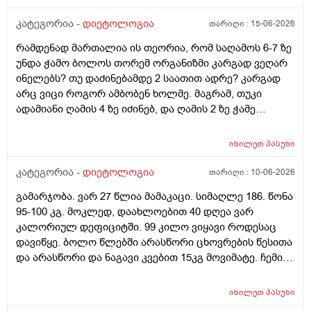
დღის განმავლობაში მივიღე 1000 კალორია და
რამენაირად უნდა მივიღო 600-700 კალორიაც, რომ
კატეგორია -
დიეტოლოგია
თარიღი :
15-06-2026
მკაცრი დეფიციტი არ მქონდეს. ასეთ შემთხვევაში
რამდენად მართალია ის თეორია, რომ საღამოს 6-7 ზე
ტკბილეულის, ან რაიმე არაჯანსაღის ხარჯზე რომ
უნდა ჭამო ბოლოს თორემ ორგანიზმი კარგად ვეღარ
მივუახლოვდე ამ ნიშნულს გამართლებულია? ტორტის
ინელებს? თუ დაძინებამდე 2 საათით ადრე? კარგად
ნაჭერი ან რამე. ხომ არ ავნებს წონის კლებას და
არც ვიცი როგორ ამბობენ ხოლმე. მაგრამ, თუკი
კალორიულ დეფიციტს?
ადამიანი ღამის 4 ზე იძინებ, და ღამის 2 ზე ჭამე
ბოლოს, ანუ, რა გამოდის? შეგიძლიათ მეტად
გამაცნობიეროთ ამის შესახებ?
იხილეთ
პასუხი
კატეგორია -
დიეტოლოგია
თარიღი :
10-06-2026
გამარჯობა. ვარ 27 წლია მამაკაცი. სიმაღლე 186. წონა
95-100 კგ. მოკლედ, დაახლოებით 40 დღეა ვარ
კალორიულ დეფიციტში. 99 კილო ვიყავი როდესაც
დავიწყე. ბოლო წლებში არასწორი ცხოვრების წესითა
და არასწორი და ნაგავი კვებით 15კგ მოვიმატე. ჩემი
სტაბილური წონა 84კგ იყო. პრობლემა ისაა, რომ ამ 40
დღიანი კალორიული დეფიციტის განმავლობაში
იხილეთ
პასუხი
ვერანაირ შედეგს ვგრძნობ. სასწორი, თითქოს