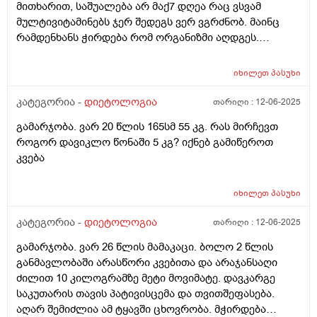
მითხარით, საშუალება არ მაქ7 დღეა რაც ვსვამ
ვჭამ ყველაზე ხშირად. ასევე, მოხარშული საქონლის
მულტივიტამინებს ჯერ შედეგს ვერ ვგრძნობ. მაინც
და შემწვარი ღორის ხორცი, ქათმისაც. მწვანილეულს
რამდენხანს ჭირდება რომ ორგანიზმი აღდგეს.
მივირთმევ საკმაოდ. თუმცა ღამღამობით საკმაოდ
ძალიან დავიღალე ამ მდგომარეობით მგონი რომ
ინტენსივოთ მივირთმევ ნაგავს - ლუდი, მარილიანი
ნერვოზი მჭირს უკვე , მაგრამ არა ააშკარად დიეტის
იხილეთ
პასუხი
თხილი, ჩიფსები, მარილიანი გამხმარი თევზი ა.შ 2
მერე დამეწყო მსგავსი სიმპტომები. ვერვეგუები
პრობლემა: შიმშილის დროს კუჭის ტკივილი და წვა
უზღვავი ენერგია მქონდა 2 ბავშვიც კი ვერ მღლიდა
კატეგორია -
დიეტოლოგია
თარიღი :
12-06-2025
(თითქოს მუცელი შიგნიდან მჭამს), რომელიც
მთელუ დღე ახლა ერთი სული მაქვს დაღამდეს ხოლმე
მხოლოდ მაშინ გამივლის, როცა საჭმელს შევჭამ და
გამარჯობა. ვარ 20 წლის 165სმ 55 კგ. რას მირჩევთ
რომ დავწევე და დავიძინო, არადა სულ 1 საათზე
დღის განმავლობაში მუცელზე ხელს რომ ვიჭერ
როგორ დავიკლო წონაში 5 კგ? იქნებ გამიწეროთ
ვიიზნებდი დილით ადრე ვდგებოდი და ენერგიით
მტკივა, (მშიერზეც და არამშიერზეც). მუდმივად
კვება
სასვსე ვიყავი ახლა რამდენხანსაც არუნდა მეძინოს
გაბერილი მაქვს და მხოლოდ მაშინ გამივლის როცა
მაინც უენერგიოთ ვარ. რამდენხანს სჭირდება
კუჭში გავდივარ, ოღონდ მხოლოდ რამოდენიმე
ორგანიზმს რომ გონს მოვიდეს
იხილეთ
პასუხი
საათით. კუჭში 2-3 დღეში 1ხელ გავდივარ სულ, მაგრამ
ეს რაღაცა ახლა დამემართა. რამოდენიმე თვეა. კუჭში
კატეგორია -
დიეტოლოგია
თარიღი :
12-06-2025
სულ ასე გავდიოდი, მაგრამ ასეთი რამ არ მჭირდა
გამარჯობა. ვარ 26 წლის მამაკაცი. ბოლო 2 წლის
არასდროს.
განმავლობაში არასწორი კვებითა და არაჯანსაღი
ძილით 10 კილოგრამზე მეტი მოვიმატე. დავკარგე
საკუთარის თავის პატივისცემა და თვითშეფასება.
აღარ შემიძლია ამ ტყავში ცხოვრობა. მჭირდება