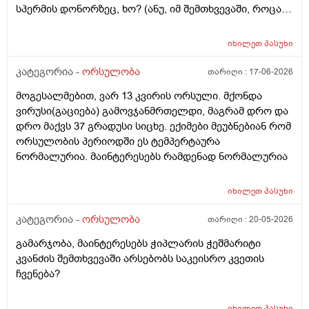
სპერმის დონორზეც, ხო? (ანუ, იმ შემთხვევაში, როცა
თავისი სპერმით ან კვერცხუჯრედით ვერ ბადებს
წყვილი) და კიდევ_თუ მედიცინა აბორტს ჩასახული
იხილეთ
პასუხი
ბავშვის მკვლელობად აღიარებს, იგივე ითქმის ხო,
როცა ლაბორატორიაში, სინჯარაში
კატეგორია -
ორსულობა
თარიღი :
17-06-2026
განაყოფიერებული ემბრიონის დაბადება აღარ სურთ
მოგესალმებით, ვარ 13 კვირის ორსული. მქონდა
მის მშობლებს?
ვირუსი(გაციება) გამოვჯანმრთელდი, მაგრამ დრო და
დრო მაქვს 37 გრადუსი სიცხე. ექიმები მეუბნებიან რომ
ორსულობის პერიოდში ეს ტემპერტაურა
ნორმალურია. მაინტერესებს რამდენად ნორმალურია
იხილეთ
პასუხი
კატეგორია -
ორსულობა
თარიღი :
20-05-2026
გამარჯობა, მაინტერესებს ჭიპლარის ჭეშმარიტი
კვანძის შემთხვევაში არსებობს საკეისრო კვეთის
ჩვენება?
იხილეთ
პასუხი