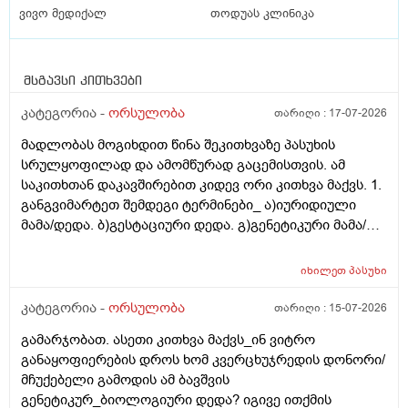
ვივო მედიქალ
თოდუას კლინიკა
მსგავსი კითხვები
კატეგორია -
ორსულობა
თარიღი :
17-07-2026
მადლობას მოგიხდით წინა შეკითხვაზე პასუხის
სრულყოფილად და ამომწურად გაცემისთვის. ამ
საკითხთან დაკავშირებით კიდევ ორი კითხვა მაქვს. 1.
განგვიმარტეთ შემდეგი ტერმინები_ ა)იურიდიული
მამა/დედა. ბ)გესტაციური დედა. გ)გენეტიკური მამა/
დედა. გ)ბიოლოგიური მამა/დედა. და
კიდევ_მსოფლიოს მრავალ ქვეყანაში აქტიურად
იხილეთ
პასუხი
მიმდინარეობს კვერცხუჯრედის დონორად ინვიტრო
თუ ხელოვნური განაყოფიერების ცენტრებში მომუშავე
კატეგორია -
ორსულობა
თარიღი :
15-07-2026
მედიცინის მუშაკების გამოყენება/დასაქმება. ეს
გამარჯობათ. ასეთი კითხვა მაქვს_ინ ვიტრო
რამდენად გავრცელებულია საქართველოში?
განაყოფიერების დროს ხომ კვერცხუჯრედის დონორი/
მჩუქებელი გამოდის ამ ბავშვის
გენეტიკურ_ბიოლოგიური დედა? იგივე ითქმის