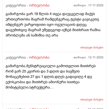
კატეგორია -
ორსულობა
თარიღი :
17-11-2025
გამარჯობა ვარ 18 წლის 4 თვეა დაუცველად მაქვს
ურთიერთობა მაგრამ რამდენჯერაც ტესტი გავიკეთე
იმდენჯერ უარყოფითი იყო ოვულაციის დღეც
დავუმთხვიე მაგრამ უშედეგოდ იქნებ მითხრათ რაშია
პრობლემა ან საშიშია თუ არა
იხილეთ
პასუხი
კატეგორია -
ორსულობა
თარიღი :
12-11-2025
გამარჯობა,მენსტრუაციული გამოთვლით მითხრეს
რომ ვარ 25 კვირის და 3 დღის და ბავშვის
მონაცემებით 27 და 1 დღის,დღეს გადავიღე 4 დე
ექოსკოპია და მითხრეს ამიონური სითხეა
მომატებული,სტრუქტურა
არაეთგვაროვანიმღვრიე,მითხრეს რომ შანსი მაქ
ნაადრევი მშობიარობის,მაქვს ამ ბოლოს წელის
იხილეთ
პასუხი
ტკივილი ხშირად,ყრუ ტკივილი თირკმლებისბარეში
და ხაჭოსებრი გამონადენი,ნაცხის ანალიზმა კანდიდა