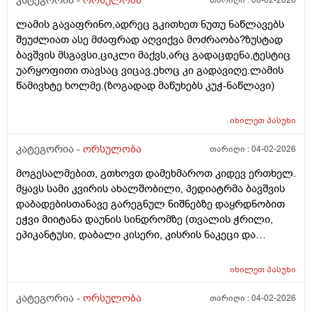
კატეგორია -
ორსულობა
თარიღი :
08-02-2026
ლამის გავაფრინო,ადრეც გკითხეთ ნუთუ ნაწლავებს
შეუძლიათ ასე მძაფრად აღვიქვა მოძრაობა?ზუსტად
ბავშვის მსგავსი,ციკლი მაქვს,არც გადაცდენა,ტესტიც
უარყოფითი თავსაც ვიცავ.ეხოც კი გადავიღე.ლამის
წამივხტე ხოლმე.(ზოგადად მაწუხებს კუჭ-ნაწლავი)
იხილეთ
პასუხი
კატეგორია -
ორსულობა
თარიღი :
04-02-2026
მოგესალმებით, გთხოვთ დამეხმაროთ კიდევ ერთხელ.
მყავს სამი კვირის ახალშობილი, პედიატრმა ბავშვის
დაბადებისთანავე გარეგნულ ნიშნებზე დაყრდნობით
ეჭვი მიიტანა დაუნის სინდრომზე (თვალის ჭრილი,
ეპიკანტუსი, დაბალი კისერი, კისრის ნაკეცი და
დაბალი ტონუსი), კვლევების შედეგად ბავშვს არ
აღმოაჩნდა გულის მანკი, ასევე სმენის პრობლემა და
იხილეთ
პასუხი
შინაგანი ორგანოების სხვა პათოლოგიები. გთხოვთ
მირჩიოთ ჯერ გენეტიკოსის კონსულტაცია მჭირდება
კატეგორია -
ორსულობა
თარიღი :
04-02-2026
თუ კარიოტიპის ანალიზი?