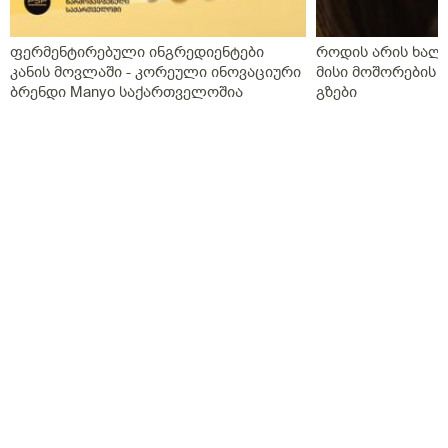
აქვს თავის ტკივილები,სხვა ჩვენება არააქვს და ასე
გვგონია დ ვიტამია გამოიწვიაო მარა ვირუსიც
ფერმენტირებული ინგრედიენტები
როდის არის ხალი
ქონდა,ვაგოსტაბილი თავის ტკივილისთვის,თქვენ რას
კანის მოვლაში - კორეული ინოვაციური
მისი მოშორების 
გვირჩევთ?როგორც გვითხარით ონლაინ ისე მიდის
ბრენდი Manyo საქართველოშია
გზები
ყველაფერი და ხალხს შეხება აქვთ პირდაპირ
პროცესთან და ისინი ვერ ხვდებიან.გმადლობთ
გაწეული დახმარებისთვის.