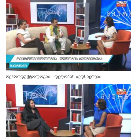
რეპროდუქტოლოგია - დედობის ბედნიერება