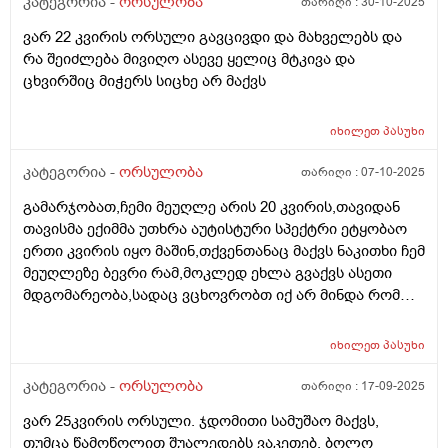
კატეგორია -
ორსულობა
თარიღი :
30-10-2025
აჩვენა ერთი თვის უკან,როგორ მოვიქცე?
ვარ 22 კვირის ორსული გავცივდი და მახველებს და
რა შეიძლება მივიღო ასევე ყელიც მტკივა და
ცხვირშიც მიჭერს სიცხე არ მაქვს
იხილეთ
პასუხი
კატეგორია -
ორსულობა
თარიღი :
07-10-2025
გამარჯობათ,ჩემი მეუღლე არის 20 კვირის,თავიდან
თავისმა ექიმმა უთხრა აუტისტური სპექტრი ეტყობაო
ერთი კვირის იყო მაშინ,თქვენთანაც მაქვს ნაკითხი ჩემ
მეუღლეზე ბევრი რამ,მოკლედ ეხლა გვაქვს ასეთი
მდგომარეობა,სადაც ვცხოვრობთ იქ არ მინდა რომ
იმშობიაროს,გვინდა თბილისში,დავუკავშირდით
ექიმს,გაცვლაგგამოცვლის ფურცლი
იხილეთ
პასუხი
გაკეთებულია,ახალ ექიმს რომ უთხრა როგორც
მკურნალობდა ჩემი მეუღლე ძალიან გაკვირვებული
კატეგორია -
ორსულობა
თარიღი :
17-09-2025
დარჩა და ჩვენც ვნერვიულობთ ცოტა არ
ვარ 25კვირის ორსული. ჯდომითი სამუშაო მაქვს,
იყოს,ორსულობა მიდის ძალიან
თუმცა წამოწოლით შუალედებს ვაკეთებ. ბოლო