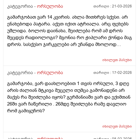
მნიშვნელოვანი შეკითხვა_თუ, დავუშვათ, საკუთარ
კატეგორია -
ორსულობა
თარიღი :
21-03-2026
გაყინული კვერცხუჯრედების ნაწილს ქალი
გამარჯობათ ვარ 14 კვირის. ახლა მითხრეს სქესი. არ
გამოიყენებს, გაყინული კიდევ ისევ მორჩება
ენახებოდა პატარა. აქეთ იქით ატრიალა. არც ფეხებს
კლინიკაში, ამ დროს შემდგომ როგორ განვითარდება
უშლიდა. ბოლოს დაინახა, შეიძლება რომ ამ დროს
სცენარი? რა ბედი ეწევა დარჩენილ გაყინულ
შეცდეს რადიოლოგი? მგონია რო ჭიპლარი ქონდა მაგ
კვერცხუჯრედებს?_თუ მათ ვადა გასდით,
დროს. სასქესო ჯირკვლები არ უჩანდა მხოლოდ
გამოიყენებენ მანამ სხვა ქალის
სიგრძე გამოჩნდა ბიჭის.
გასანაყოფიერებლად, ე.წ "დონორის" სურვილის
მიუხედავად? თუ არ შეწუხდებით, დეტალურად რომ
იხილეთ
პასუხი
ამიხსნათ ამ ყველაფრის იურიდიული მხარე? უღრმესი
კატეგორია -
ორსულობა
თარიღი :
17-02-2026
მადლობა!
გამარჯობა, ვარ დაახლოებით 1 თვის ორსული, 3 დღე
არის ძალიან მტკივა მუცელი თუმცა გამონადენი არ
მაქვს რა შეიძლება იყოს? გერმანიაში ვარ და ექიმთან
26ში ვარ ჩაწერილი . 26მდე შეიძლება რამე დავლიო
რომ გამიყუჩოს?
იხილეთ
პასუხი