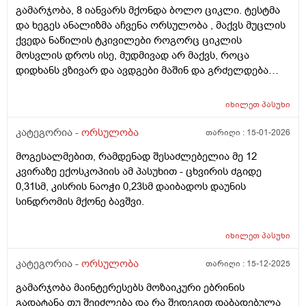
გამარჯობა, 8 იანვარს მქონდა ბოლო ციკლი. ტესტმა
და ხეგეს ანალიზმა აჩვენა ორსულობა , მაქვს მუცლის
ქვედა ნაწილის ტკივილები როგორც ციკლის
მოსვლის დროს ისე, მუდმივად არ მაქვს, როცა
დიდხანს ვზივარ და ავდგები მაშინ და გრძელდება
დაახლოებით 1 2 წუთი და შემდეგ მივლის , ასევე ღამე
რომ ვწევარ მაშინ მტკივა იგივე ხანგრძლივობიფ
იხილეთ
პასუხი
ოღონდ თითქოს უფრო მეტად, ბუნებრივია? 3 დღეა
რაც ასე ვარ.
კატეგორია -
ორსულობა
თარიღი :
15-01-2026
მოგესალმებით, რამდენად შესაძლებელია მე 12
კვირაზე ექოსკოპიის ამ პასუხით - ცხვირის ძგიდე
0,31სმ, კისრის ნაოჭი 0,23სმ დაიბადოს დაუნის
სინდრომის მქონე ბავშვი.
იხილეთ
პასუხი
კატეგორია -
ორსულობა
თარიღი :
15-12-2025
გამარჯობა მაინტერესებს მოზაიკური ებრინის
გადატანა თუ შეიძლება და რა შედეგით დაბადებულა