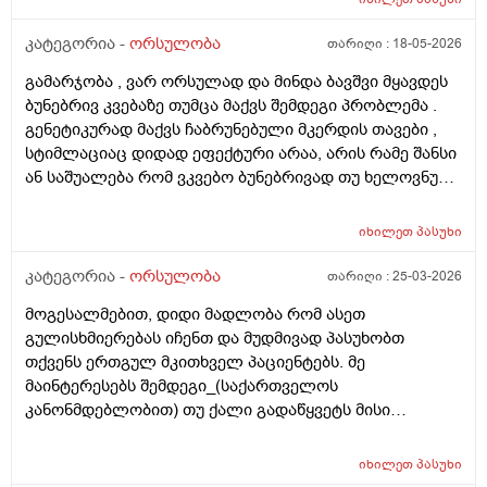
კატეგორია -
ორსულობა
თარიღი :
18-05-2026
გამარჯობა , ვარ ორსულად და მინდა ბავშვი მყავდეს
ბუნებრივ კვებაზე თუმცა მაქვს შემდეგი პრობლემა .
გენეტიკურად მაქვს ჩაბრუნებული მკერდის თავები ,
სტიმლაციაც დიდად ეფექტური არაა, არის რამე შანსი
ან საშუალება რომ ვკვებო ბუნებრივად თუ ხელოვნური
კვება დავიწყოთ ? მადლობა წინასწარ !
იხილეთ
პასუხი
კატეგორია -
ორსულობა
თარიღი :
25-03-2026
მოგესალმებით, დიდი მადლობა რომ ასეთ
გულისხმიერებას იჩენთ და მუდმივად პასუხობთ
თქვენს ერთგულ მკითხველ პაციენტებს. მე
მაინტერესებს შემდეგი_(საქართველოს
კანონმდებლობით) თუ ქალი გადაწყვეტს მისი
კვერცხუჯრედის გაყინვას, რამდენი ხნის ვადითაა ეს
(კვერცხუჯრედის კრიოპრეზერვაცია) შესაძლებელი?
იხილეთ
პასუხი
და რამდენია ყოველთვიური გადასახადი? და ყველაზე