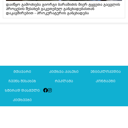
დაიწყო გამოძიება გიორგი ბარამიძის მიერ ტყვეთა გაცვლის
პროცესის შესახებ გაკეთებულ განცხადებასთან
დაკავშირებით - პროკურატურის განცხადება
მთავარი
კითხვა-პასუხი
ენციკლოპედია
ჩვენს შესახებ
რეკლამა
კონტაქტი
ხშირად დასმული
კითხვები
Mkurnali.ge © 2016 ყველა უფლება დაცულია
მასალების გადაბეჭდვა/რეპროდუცირება აკრძალულია,
იხილეთ
მასალის გამოყენების პირობები