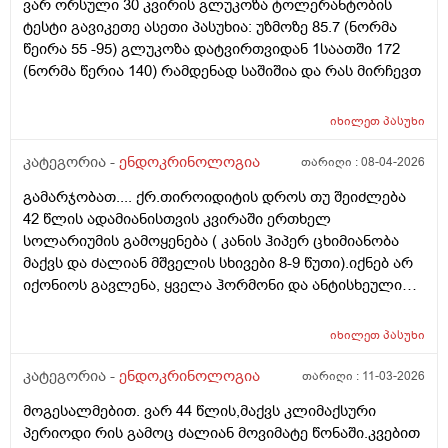
ვარ ორსული 30 კვირის გლუკოზა ტოლერანტობის
ტესტი გავიკეთე ასეთი პასუხია: უზმოზე 85.7 (ნორმა
წეირა 55 -95) გლუკოზა დატვირთვიდან 1საათში 172
(ნორმა წერია 140) რამდენად საშიშია და რას მირჩევთ
იხილეთ
პასუხი
კატეგორია -
ენდოკრინოლოგია
თარიღი :
08-04-2026
გამარჯობათ.... ქრ.თიროიდიტის დროს თუ შეიძლება
42 წლის ადამიანისთვის კვირაში ერთხელ
სოლარიუმის გამოყენება ( კანის ჰიპერ ცხიმიანობა
მაქვს და ძალიან მშველის სხივები 8-9 წუთი).იქნებ არ
იქონიოს გავლენა, ყველა ჰორმონი და ანტისხეული
წესრიგშია ფარისებრის. თავიდან არატოქსიკური
ჩიყვი იყო ,სამ თვიანმა მკურნალობამ კარგად იმუშავა(
იხილეთ
პასუხი
მიოინოზიტოლი+ Sl და ფერმენტები) ეხლა
მცენარეული დანამატებით და ფერმენტებით
კატეგორია -
ენდოკრინოლოგია
თარიღი :
11-03-2026
ვაგრძელებ მკურნალობას, ჩემ ენდიკრინოლოგს ვერ
მოგესალმებით. ვარ 44 წლის,მაქვს კლიმაქსური
შევბედე სოლარიუმზე საუბარი... ეს თვეებია არ
პერიოდი რის გამოც ძალიან მოვიმატე წონაში.კვებით
მისარგებლია,კანი საშინელ დღეში მაქვს,გამონაყრის