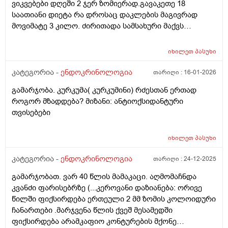
ვიკვებები დღეში 2 ჯერ ზომიერად.გავაკეთე 18
თვალსაზრისით,სამწუხაროდ დერმატოლოგებიც
საათიანი დიეტა რა დროსაც დაკლების მაგივრად
ამოვწურე,უშედეგოდ...... მადლობა დიდი, (ფარისებრი
მოვიმატე 3 კილო. ძირითადა სამსახური მაქვს
ჯირკვალი არასიმეტრიული, კონტურები მკვეტრი,
ჯდომითი. ნაკლებად აქტიური ვარ. ვგრძნობ სულ
სწორი. სტრუქტურა საშუალო - მრავალმხრივი,
დაღლილობას. რა შეიძლება გავაკეთო რომ წონაში
არაერთგვაროვანი. ეკოგენობა მომატებული
იხილეთ
პასუხი
დავიკლო?
ფიბროზის ხარჯზე. სისხლის ძარღვოვანი სურატი
კატეგორია -
ენდოკრინოლოგია
თარიღი :
16-01-2026
ნორმალური კეროვანი დაზიანებები: მარჯვენა წილში,
ქვედა მესამედში სახე ოვალური ფორმის,
გამარჯობა. კურკუმა( კურკუმინი) რძესთან ერთად
სტორკონტურიანი, დაქვეითებული ეკოგენობის,
როგორ მზადდება? მიზანი: ანტიოქსიდანტური
სოლიდური შენების კვანძიანი ვერტიკალური ზრდაით,
თვისებები
სუსტი შიდა ვასკულარიზაციათი, ზომით 4,5 X 2,5 მმ .
ორივე წილში ისახება მრავალობითი თხელი
იხილეთ
პასუხი
ფიბროზული უბნები. მარჯვენა წლის ზომებია 20 X 20 X
44 მმ, მოცულობა 9,3 სმ. ისთმუსის სისქე 4 მმ. მარჯვენა
კატეგორია -
ენდოკრინოლოგია
თარიღი :
24-12-2025
წლის ზომებია 16 X 17 X 40 მმ, მოცულობა 6 სმ საერთო
მოცულობა: 15,3 სმ (N 8-22 სმ) კისრის ორივე
გამარჯობათ. ვარ 40 წლის მამაკაცი. აღმომაჩნდა
გვერდითა ზედაპირზე სახება 1 სმ-მდე ზომის
კვანძი ფარისებრზე (...კეროვანი დაზიანება: ორივე
დაქვეითებული ეკოგენობის ერთეული ლიმფური
წილში ფიქსირდება ერთეული 2 მმ ზომის კოლოიდური
კვანძები .
ჩანართები .მარჯვენა წლის ქვეშ მესამედში
ფიქსირდება არამკაფიო კონტურების მქონე