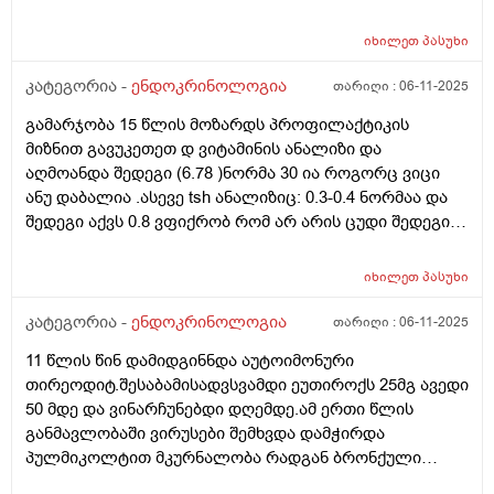
დაქვეითებული ეკოგენობის კვანძოვანი ჩანართი
ზომით: 2x4 მმ (EU-TIRADS 5).) კითხვაა ასეთი. ცხიმიანი
იხილეთ
პასუხი
და აკნესკენ მიდრეკილი კანის გამო. დიდი
ხანი,წლებია ვსარგებლობ სოლარიუმით,კვირაში
კატეგორია -
ენდოკრინოლოგია
თარიღი :
06-11-2025
ერთხელ 10 წუთი,რაც ჩემს კანს შველის საკმაოდ(,ვიცი
გამარჯობა 15 წლის მოზარდს პროფილაქტიკის
კარგად სოლარიუმის მომაკვიდენებელი მხარეები) . ეს
მიზნით გავუკეთეთ დ ვიტამინის ანალიზი და
კვანძი სოლარიუმის სხივებს ხომ არ შეეძლო
აღმოანდა შედეგი (6.78 )ნორმა 30 ია როგორც ვიცი
გამოეწვია და ამჟამად,ამ კვანძის ფონზე შეიძლება
ანუ დაბალია .ასევე tsh ანალიზიც: 0.3-0.4 ნორმაა და
კიდევ სოლარიუმით სარგებლობა? მადლობა დიდი
შედეგი აქვს 0.8 ვფიქრობ რომ არ არის ცუდი შედეგი
და შესაძლოა დ ვიტამინის ასეთმა დაბალმა
მაჩვენებელმა tsh ეს შედეგი შეცვალოს თუ არ მიიღო
იხილეთ
პასუხი
დ ვიტამინი? ამათ შორის არის კავშირი? მადლობა
კატეგორია -
ენდოკრინოლოგია
თარიღი :
06-11-2025
11 წლის წინ დამიდგინნდა აუტოიმონური
თირეოდიტ.შესაბამისადვსვამდი ეუთიროქს 25მგ ავედი
50 მდე და ვინარჩუნებდი დღემდე.ამ ერთი წლის
განმავლობაში ვირუსები შემხვდა დამჭირდა
პულმიკოლტით მკურნალობა რადგან ბრონქული
სპაზმები და ასთმური შეტევებო მქონდა,ასევე ბევრი