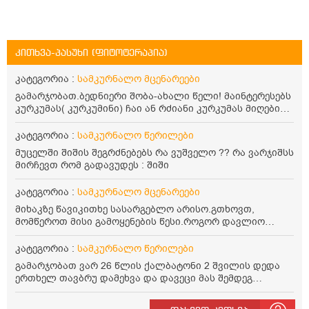
კითხვა-პასუხი (ფიტოტერაპია)
კატეგორია :
სამკურნალო მცენარეები
გამარჯობათ.ბედნიერი შობა-ახალი წელი! მაინტერესებს
კურკუმას( კურკუმინი) ჩაი ან რძიანი კურკუმას მიღების
წესი. მაინტერესებდა და წავიკითხე ასეთი ინფორმაცია:
კურკუმას გააჩნია ანთების საწინააღმდეგო,
კატეგორია :
სამკურნალო წერილები
დამამშვიდებელი და ანტიოქსიდანტური თვისებები.ის
მუცელში შიშის შეგრძნებებს რა ვუშველო ?? რა ვარჯიშსს
უნდა მივიღოთო ცხიმთან და შავ პილპილთან ერთად
მირჩევთ რომ გადავუდეს : შიში
ეფექტურობის მიზნით. 1) პირველი ვარიანტი არის ჩაი:
როგორ მივიღო კურკუმას ჩაი? უზმოზე,ჭამამდე თუ ჭამის
კატეგორია :
სამკურნალო მცენარეები
შემდეგ? თბილი წყალი უნდა დავასხათ თუ მდუღარე?
წავიკითხე რომ კურკუმას თუ დავასხამთ მდუღარე
მიხაკზე წავიკითხე სასარგებლო არისო.გთხოვთ,
წყალს, ის დაკარგავსო სასარგებლო თვისებებს, ასევე
მომწეროთ მისი გამოყენების წესი.როგორ დავლიო
წავიკითხე რომ თუ არ ადუღდა კურკუმა წყალში, მაშინ
მიხაკის ჩაი. ასევე მაინტერესებს ლეიკოციტები მაქვს
შეიცავო დიდი ოდენობით ოქსალატებს და თირკმელში
ოდნავ დაბალი და წავიკითხე ლეიკოციტების დონეს
კატეგორია :
სამკურნალო წერილები
გააჩენსო კენჭებს. ზუსტად ვერ გავიგე როგორ
მაღლა წევსო და ასეა?
გამარჯობათ ვარ 26 წლის ქალბატონი 2 შვილის დედა
მოვამზადო უსაფრთხოდ. 2) მეორე ვარიანტი
ერთხელ თავბრუ დამეხვა და დავეცი მას შემდეგ
მაინტერესებს რძესთან ერთად მიღება: რძეში ჩავყარო
დამეწყო შიშები ვეღარ გავდიოდი გარეთ რადგან ისევ
ერთი სუფრის კოვზის მეოთხედი ფხვნილი კურკუმა და
ასე ცუდად არ გავხდარიყავი ყურის ანთება მქონდა
ჩავყარო ცოტა შავი პილპილი და ავადუღო თუ ჯერ რძე