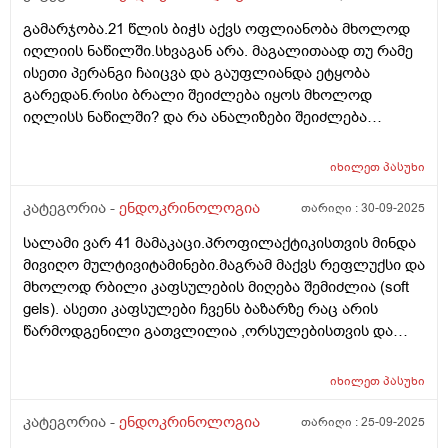
გამარჯობა.21 წლის ბიჭს აქვს ოფლიანობა მხოლოდ
იღლიის ნაწილში.სხვაგან არა. მაგალითაად თუ რამე
ისეთი პერანგი ჩაიცვა და გაუფლიანდა ეტყობა
გარედან.რისი ბრალი შეიძლება იყოს მხოლოდ
იღლისს ნაწილში? და რა ანალიზები შეიძლება
გაკეთდეს?
იხილეთ
პასუხი
კატეგორია -
ენდოკრინოლოგია
თარიღი :
30-09-2025
სალამი ვარ 41 მამაკაცი.პროფილაქტიკისთვის მინდა
მივიღო მულტივიტამინები.მაგრამ მაქვს რეფლუქსი და
მხოლოდ რბილი კაფსულების მიღება შემიძლია (soft
gels). ასეთი კაფსულები ჩვენს ბაზარზე რაც არის
წარმოდგენილი გათვლილია ,ორსულებისთვის და
ხასიათდება რკინის მაღალი შემცველობით(ჩემზე
კარგად მოგეხსენებათ რატომაც) ყველაზე დაბალი
იხილეთ
პასუხი
შემცველობა რაც ვნახე,კაფსულა შეიცავს 17 მგ.
რკინას. თუ შემიძლია მივიღო ასეთი
კატეგორია -
ენდოკრინოლოგია
თარიღი :
25-09-2025
კაფსულა,რამდენიმე თვე ან მეტი.იქნებ კვირაში