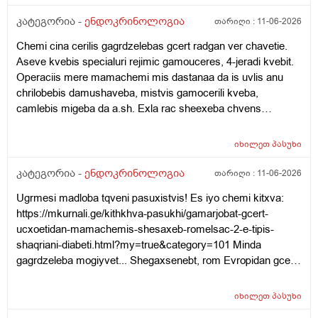
კატეგორია -
ენდოკრინოლოგია
თარიღი :
11-06-2026
Chemi cina cerilis gagrdzelebas gcert radgan ver chavetie.
Aseve kvebis specialuri rejimic gamouceres, 4-jeradi kvebit.
Operaciis mere mamachemi mis dastanaa da is uvlis anu
chrilobebis damushaveba, mistvis gamocerili kveba,
camlebis migeba da a.sh. Exla rac sheexeba chvens
kitxvebs... Rasac qvia shokshi vart, eseti ram rom moxda
saertod da tan tviton mamachemi qristiani adamiania da
იხილეთ
პასუხი
gvikvirs ram gamoicvia aseti sashineli nabijis gadadgma?!
Cota dadzabuli urtiertoba ki qonda dedachemtan bolo dros
კატეგორია -
ენდოკრინოლოგია
თარიღი :
11-06-2026
magram mere isev daicyes laparaki da icoda, rom
Ugrmesi madloba tqveni pasuxistvis! Es iyo chemi kitxva:
apirebdnen Tbilisshi chasvlas dzalian male. Zogadad es bolo
https://mkurnali.ge/kithkhva-pasukhi/gamarjobat-gcert-
clebia, ragac ver vcnobt mamachems anu dzalian shecvlilia
ucxoetidan-mamachemis-shesaxeb-romelsac-2-e-tipis-
da yvelapers negatiurad uyurebs! Tan cota pulis problemebic
shaqriani-diabeti.html?my=true&category=101 Minda
daemata da dzalian gagizianebuli, agresiuli iyo xolme, sul cola
gagrdzeleba mogiyvet... Shegaxsenebt, rom Evropidan gcert
undoda da ar midioda eqimtan! Chvenc vatyobdit, rom
mamachemis shesaxeb, romelic amjamad Tbilisshia da 2-e
depresia qonda magram dzalit xo ver caviyvandit eqimtan?
tipis shaqriani diabeti aqvs da aseve chriloba pexze. Im dges
Tviton mis mamas anu babuachemsac diabeti qonda da
იხილეთ
პასუხი
imdenad sheacuxa tavbrusxvevam, rom sascraposhi yopila
rogorc vicit, pexis titze gartuleba qonda da vpiqrobt, magisic