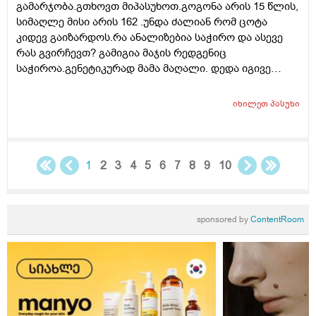
გამარჯობა.გთხოვთ მიპასუხოთ.გოგონა არის 15 წლის,
რამდენჯერმე,ხანგძლივად ან რა სქემას მირჩევთ
სიმაღლე მისი არის 162 .უნდა ძალიან რომ ცოტა
რკინა რომ არ დამიგროვდეს. ჰემოგლობინი მაქვს
კიდევ გაიზარდოს.რა ანალიზებია საჭირო და ასევე
ანალიზით 161 (120-160 ნორმ). ფერიტინი,ჰემატოკრიტი
რას გვირჩევთ? გამიგია მაჯის რედგენიც
და მთლიანად სისხლის ანალიზი ნორმაში მაქვს.
საჭიროა.გენეტიკურად მამა მაღალი. დედა იგივე
სიმაღლის 162 სმ.მოხრაც ახასიათებს რადგან აქვს
პლასკასტოპიაც.რომ მომწეროთ რა გამოკვლრვებია
იხილეთ
პასუხი
კონკრეტულად ამ პრობლემისთვის? სტატურანზე რას
იტყვით ?
1
2
3
4
5
6
7
8
9
10
sponsored by
ContentRoom