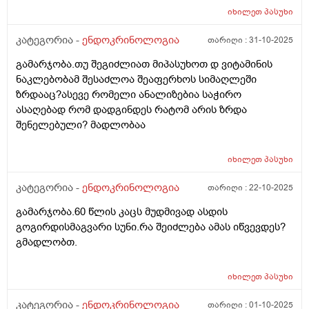
სტრესი და ნერვიიულობაც შემხვდა.ავიღე ანალიზები
იხილეთ
პასუხი
და თსჩ 0.3-0. 4 რომ ნორმაა რომ წერია მე მაქვს ეხლა
6.ასევე დაბალი მაქვს რკინა ფერიტინი მომატებული
კატეგორია -
ენდოკრინოლოგია
თარიღი :
31-10-2025
მაქვს იმუნოგლობობულის ანალიზი და შესაძლოა ამ
გამარჯობა.თუ შეგიძლიათ მიპასუხოთ დ ვიტამინის
ნახ წელიწადში ამის ფონზე მქონდეს 6? გადავიმეორო
ნაკლებობამ შესაძლოა შეაფერხოს სიმაღლეში
3 თვეში ისევ რადგან სხვა წამლების ფონზე შესაძლოა
ზრდააც?ასევე რომელი ანალიზებია საჭირო
განვითარდა ეს შედეგი? ან ზოგჯერ ვფიქრობ თავიდან
ასაღებად რომ დადგინდეს რატომ არის ზრდა
ხომ არ ჩავიტარო ენდოკრინოლოგია სახელ
შენელებული? მადლობაა
დაფინანსებით იქნებ სულ აღარ არის საჭირო რაც 10
წლის წინ მქონდა , რადგან ეხლა რომ ვაჩვენებ
პირველ ანალიზ ზოგი მეუბნება არ იყო საჭირო
იხილეთ
პასუხი
ჰორმონიო. თქვენი რჩევა რა იქნება?
კატეგორია -
ენდოკრინოლოგია
თარიღი :
22-10-2025
გამარჯობა.60 წლის კაცს მუდმივად ასდის
გოგირდისმაგვარი სუნი.რა შეიძლება ამას იწვევდეს?
გმადლობთ.
იხილეთ
პასუხი
კატეგორია -
ენდოკრინოლოგია
თარიღი :
01-10-2025