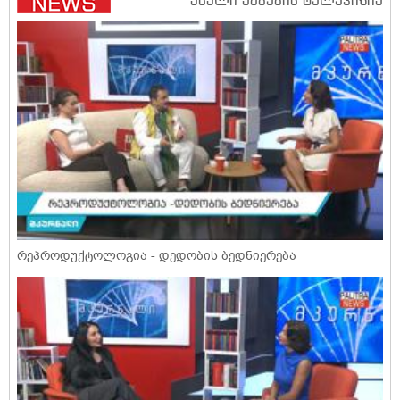
რეპროდუქტოლოგია - დედობის ბედნიერება