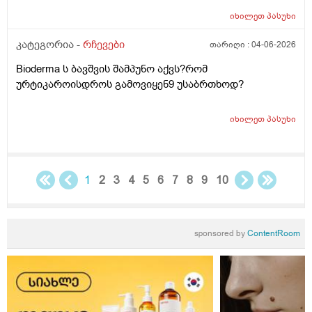
ლანმა ცოტა მაონც სული მოითქვამს ზტრესოა დაბანა
უკბე არადა ჭიჭყიანია ხომ არ ვივლი.ჯერ წულოთ
იხილეთ
პასუხი
დაბანა რა არის და ოსოც ასე ღმომოხდა.ხელებზე და
კატეგორია -
რჩევები
თარიღი :
04-06-2026
ტამზე არვარ ასე.წყლოთაც კი ჩიმი წვაც მაქ აქა ოქ
სახეზე წამოერად.ბუნჩენსაც ბავშობიდან ვხმარობ
Bioderma ს ბავშვის შამპუნო აქვს?რომ
ურტიკაროისდროს გამოვიყენ9 უსაბრთხოდ?
იხილეთ
პასუხი
1
2
3
4
5
6
7
8
9
10
sponsored by
ContentRoom