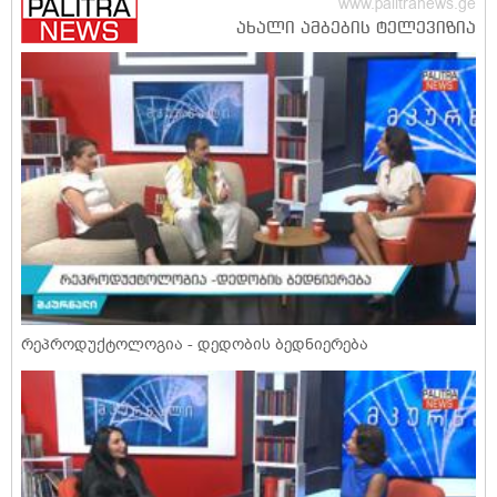
რეპროდუქტოლოგია - დედობის ბედნიერება