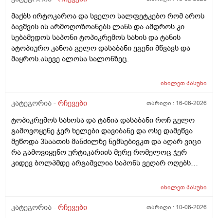
მაქბს ირტოკაროა და სველო სალფეტკებო რომ აროს
ბავშვის ის არმოღოზოანებს ლანს და ამდროს კი
სებამედოს საპონი ტოპიკრემოს სახის და ტანის
ატოპიურო კანოა გელო დასაბანი ეგენი მწვავს და
მაყროს.ასევე ალოსა სალონზეც.
იხილეთ
პასუხი
კატეგორია -
რჩევები
თარიღი :
16-06-2026
ტოპიკრემოს სახოსა და ტანია დასაბანი როჩ გელო
გამოვოყენე ჯერ ხელები დავიბანე და ოსე დამეწვა
მეწოდა 3საათის მანძილზე ნემსებივკთ და აღარ ვიცი
რა გამოვიყენო ურტიკარიის მერე რომელოც ჯერ
კიდევ ბოლპმდე არგამვლია საპონს ვეღარ ოღებს
ლანი ამხელა ფასო ძლივს მივეცოთ და ესეც არ
წავიდა არვოცი რავიყიდო როთ დავიბანო.დავიღალე
იხილეთ
პასუხი
ნერვები აღარ მყოფნის.მკრჩოეთ რა სევამედზე კი
მაყროს და მექავება..მ ყან საშინლად გამოშრა ხელები
კატეგორია -
რჩევები
თარიღი :
10-06-2026
სებამედზეც და ამ ტოპიკრემოს გელზეც .ექომთან