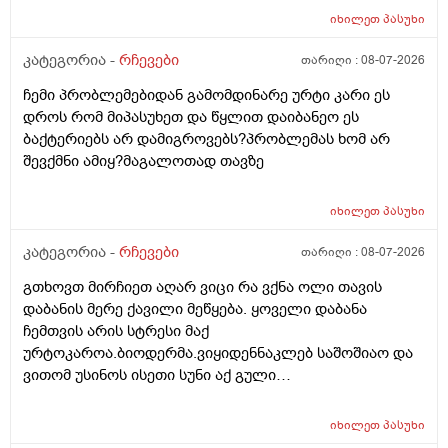
და ფულინრომ არჰვაქ ვერანაირად ექიმთან ვერ
იხილეთ
პასუხი
წაიყვან.ჰოდა რომ ხალიან ვცადო და მივაღწიო
შედეგს იბ ის ექიმთან მაომც ჩავიდეს თუ თავის
კატეგორია -
რჩევები
თარიღი :
08-07-2026
ექიმთან ვერა რადგან ძვირო კდება და არგვაქ .ჰოდა
ჩემი პრობლემებიდან გამომდინარე ურტი კარი ეს
იბნის ექიმყან რომ დ ვიტამინი გაიკეთოს და უბნის
დროს რომ მიპასუხეთ და წყლით დაიბანეო ეს
ექიმის დანიშნულებას ვენდო ის ხომ კარდიოლოგი
ბაქტერიებს არ დამიგროვებს?პრობლემას ხომ არ
არაა თან დიდათ რომ ვაკვირდები არაა მცოდნე ამ
შევქმნი ამიყ?მაგალოთად თავზე
მხრივ და ვერ ვენდობი და ხომ არავნებს მამას დ
ვიტამინი თუ დაინიშნა ექიმმა უბნის ექიმმა რამდენად
სარისკოა?მის კარდიოლოგა ვერ დავირეკავ ან
იხილეთ
პასუხი
კატეგორია -
რჩევები
თარიღი :
08-07-2026
გთხოვთ მირჩიეთ აღარ ვიცი რა ვქნა ოლი თავის
დაბანის მერე ქავილი მეწყება. ყოველი დაბანა
ჩემთვის არის სტრესი მაქ
ურტოკაროა.ბიოდერმა.ვიყიდენნაკლებ საშოშიაო და
ვითომ უსინოს ისეთი სუნი აქ გული
მიღონდება.ლეპეტიტოც ვიხმარე ბაბეს ექსტრა
დამატენიანებელი შამპუნიც მაგრამ ყველაფერზე
იხილეთ
პასუხი
ქავილი მეწყება დაბანიდან მეორე დღეს.აღარ