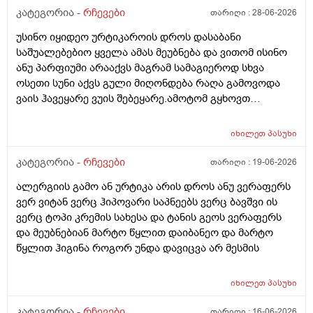
შემიხლია ვიტანკები.რამე მირჩიეთ დამპუნი რა რომ
კატეგორია -
რჩევები
თარიღი :
28-06-2026
სუნიც ქონდეს ცოტა ნორმალურო და არ
უსინო იყიდეო ურტიკაროის დროს დასაბანი
ამექავოს.ბიბხიანოს შამპუნი რომ ვიყიდო ბაბეზ3
საშუალებებიო ყველა ამას მეუბნება და ვითომ ისინო
უარესი ხომ არარის?მხოლპდ ბიბცოანის საპობს იტანს
ანუ პარფიუმი არააქვს მაგრამ სამაგიეროდ სხვა
ტანოს კანი მაგრამ შამპუნი აოხმაროა და ასე მგონია
ოსეთი სუნი აქვს გული მიღონდება რაღა გამოვოდა
ბაბე იფრო ნახია და თუ ბაბე მახლევს ქავილს ბიბჩენი
ვაის ჰავეყარე ვუის შებეყარე.ამოტომ გყხოვთ
იგრო მომცემს?სავატაუდოთ სიმშრალისგან მექავება
მომწერეთ მე ახლა ვხმარობ ბაბეა ექსტრა
რადგან დაბანის მეორე დღეს მეწყება ქავილი.ან თუ
დამატენიანებელ შამპუნს თაფლით რომ აროს იმას და
ბინჩენი უკეთესია რონელი?სხვადასხვა აქვს ბუბჩენს
იხილეთ
პასუხი
მაგას იფრო რბილი დამცოტა სილფატი აქვს თუ
ბუბჩენის შამპუნი რომ ვიყიდო იმად?
კატეგორია -
რჩევები
თარიღი :
19-06-2026
ალერგიის გამო ან ურტიკა არის დროს ანუ ვერაფერს
ვერ ვიტან ვერც ჰიპოვარი საპნეებს ვერც ბავშვი ის
ვერც ტოპი კრემის სახესა და ტანის გეოს ვერაფერს
და მეუბნებიან მარტო წყლით დაიბანეო და მარტო
წყლით ჰიგინა როგორ უნდა დავიცვა არ მესმის
იხილეთ
პასუხი
კატეგორია -
რჩევები
თარიღი :
16-06-2026