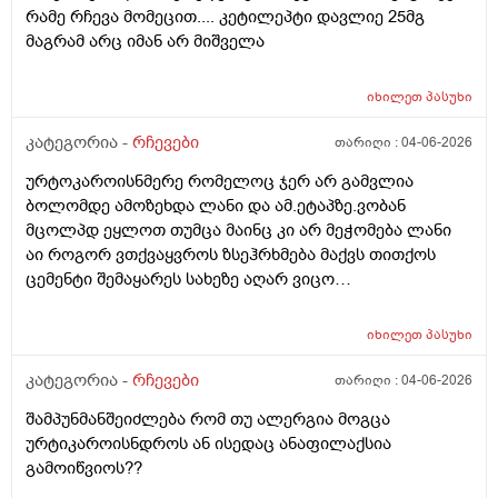
რამე რჩევა მომეცით.... კეტილეპტი დავლიე 25მგ
მაგრამ არც იმან არ მიშველა
იხილეთ
პასუხი
კატეგორია -
რჩევები
თარიღი :
04-06-2026
ურტოკაროისნმერე რომელოც ჯერ არ გამვლია
ბოლომდე ამოზეხდა ლანი და ამ.ეტაპზე.ვობან
მცოლპდ ეყლოთ თუმცა მაინც კი არ მეჭომება ლანი
აი როგორ ვთქვაყვროს ზსეჰრხმება მაქვს თითქოს
ცემენტი შემაყარეს სახეზე აღარ ვიცო
რავქნა.დავიღალე ამდენ ექსპერომენტებშო და
წვალებაშო..სულ ბავშობიდან დღემდე ალისა საპონს
იხილეთ
პასუხი
ბხმარობდო მშვენივრად და რაც სირბელო გაამძაფრწ
2036წელს.ვეღარ ბხმღობ.მცპლპდნეყალოც კი ესეთ
კატეგორია -
რჩევები
თარიღი :
04-06-2026
შეჰრძნებას მაძლევს და ასე მგონია ვერანაირი
შამპუნმანშეიძლება რომ თუ ალერგია მოგცა
დამატენოანებელო ვერ მშველოს.პოროს დაბანოს
ურტიკაროისნდროს ან ისედაც ანაფილაქსია
მერე 4ჯერ ვისმევ პატარა პატარა შიალედებში
გამოიწვიოს??
ბიბჩენის დამცავ გვირილოს კრემს პანთენოლოთ რომ