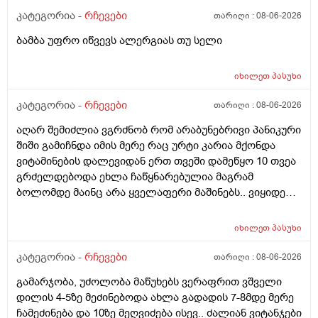
კატეგორია -
რჩევები
თარიღი :
08-06-2026
ბამბა უფრო იწვევს ალერგიას თუ სელი
იხილეთ
პასუხი
კატეგორია -
რჩევები
თარიღი :
08-06-2026
აღარ შემიძლია ვგრძნობ რომ არაბუნებრივი პანიკური
შიში გამიჩნდა იმის მერე რაც ურტი კარია მქონდა
ვიტამინების დალევიდან ერთ თვეში დამეწყო 10 თვეა
გრძელდებოდა ეხლა ჩაწყნარებულია მაგრამ
ბოლომდე მაინც არა ყველაფერი მაშინებს.. ვიყიდე
ტობი კრემის სახისა და ტანის გელი მაგრამ მეშინია
გამოყენება პატარა ადგილას რო ბცადო
იხილეთ
პასუხი
ალერგოულინთუ ვა4 სელზე რაც მე არვიცო ვარ თუ
არა.მაშონ ანაფილაქსია ხომ არ მექმება?
კატეგორია -
რჩევები
თარიღი :
08-06-2026
ამხელა.ფასო მიბეცო წვალებით და ვერ ვბედავ
გამარჯობა, უძოლობა მაწუხებს ვერაფრით ვშველი
ცუდათ ვხდებინშოშოსგან მარტო მაშინებს ეს
დილის 4-5ზე მეძინებოდა ახლა გადადის 7-8მდე მერე
ონტელექტოც ანაფილაქსიას ახსენებს სულ დამამე
ჩამეძინება და 10ზე მეღვიძება ისევ.. ძალიან ვიტანჯები
როზა