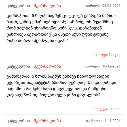
მაისი, ჩავამთავრეთ ფეროზიტი სულ რაღაც 2 კვირაში
კატეგორია -
მკურნალობა
თარიღი :
05-02-2026
რადგან დილა.საღამოს ვასმევდი 5 მლ.ახლა კი 1 თვეა
გამარჯობა. 5 წლის ბავშვს ცოტცოტა ეპარება შარდი.
გასული და ბავშვი ისევ გაღიზიანებულია, აქვს
ზაფხულშიც ემართებოდა ასე. ამ ბოლოს შევამჩნიე
უმადობა, ფერმკრთალია, ღამით თავი სულ ოფლიანი
რომ ძალიან უსიამოვნო სუნი აქვს. დაბანიდან
აქვს და მუხლთან და იდაყვთან შევნიშნე წრიული
უახლოეს პერიოდშიც კი ასეთი სუნი უდის ტრუსზე.
ყავისფერი ვარდისფერი პიგმენტი..ძალიან მეშინია
რისი ბრალი შეიძლება იყოს?
საერთოდ არის თუ არა ანემია ლეიკემია? ან ეს ორი
არის თუ არა კავშირში? ან ანემია როცა აქვს ბავშვს
ლეიკემია შეიძლება ადვილად აღმოაჩნდეს?
იხილეთ
პასუხი
ანტალიაში ვცხოვრობთ, ხუთშაბათს ისევ სისხლის
კატეგორია -
მკურნალობა
თარიღი :
10-12-2025
ანალიზებზე მივდივართ მანამდე მინდოდა მომეწერა
და გამეგო თქვენგანაც რადგან ვნერვიულობ
გამარჯობა, 5 წლის ბავშვს ვასმევ ჩაილდლაიფის
ექინაცია-იმუნიტეტის ასამაღლებლად, 0.5 დილას და
საღამოს,რამდნი ხანი დავალევინო და რამდენი
დავასვენო? თუ მთელი ფლაკონი დაცალოს?
იხილეთ
პასუხი
კატეგორია -
მკურნალობა
თარიღი :
11-11-2025