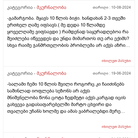
კატეგორია -
მკურნალობა
თარიღი :
10-08-2024
-გამარჯობა. მყავს 10 წლის ბიჭი. ხანდახან 2-3 თვეში
ერთხელ ღამე იფსავს.( მე დედა 10 წლამდე
ყოველღამე ვიფსავდი ) რამდენად საყურადღებოა რა
შეიძლება იწვევდეს და უნდა მიმართოს თუ არა ექიმს?
სხვა რაიმე ჯანმრთელობის პრობლემა არ აქვს აზრის
ძალიან აქტიური და სპორტით დაკავებული ბავშვი.
შეიძლება გენეტიკური იყოს? მე ყოველდღე მქონდა ეგ
იხილეთ
პასუხი
პრობლემა და ამას რამდენიმე თვეში ერთხელ მაგრამ
მაინც დისკომფორტს უქმნის
კატეგორია -
მკურნალობა
თარიღი :
19-06-2024
-სალამი ჩემი 10 წლის შვილი როგორც კი ჩაიძინებს
საშინლად იოფლება სეზონს არ აქვს
მნიშვნელობა.წონა ცოტა ზედმეტი აქვს.კარგად იცის
გახვევა გადასაფარებელში მარტო ცხვირი და
თვალები უჩანს ხოლმე და ამას ვაბრალებდი.მერე
სადღაც წავიკითხე რომ საყურადღებოა და
შემეშინდა.ბრეტელებიან მაისურში მაინც
იხილეთ
პასუხი
გაიოფლა.ახლა რამოდენიმე დღე დავაწვინე მაისურის