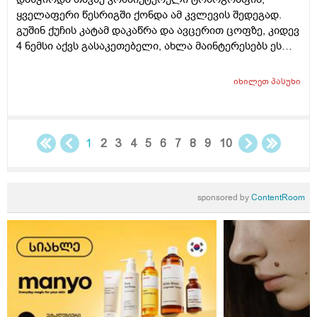
ყველაფერი წესრიგში ქონდა ამ კვლევის შედეგად.
გუშინ ქუჩის კატამ დაკაწრა და ავცერით ცოფზე, კიდევ
4 ნემსი აქვს გასაკეთებელი, ახლა მაინტერესებს ეს
ტომოგრაფია და აცრა ერთამანეთთან არანაირ
კავშირში ხო არაა? ხო არ დაემატება ერთი მეორეს და
იხილეთ
პასუხი
ბავშვს რამეს უზამს
1
2
3
4
5
6
7
8
9
10
sponsored by
ContentRoom