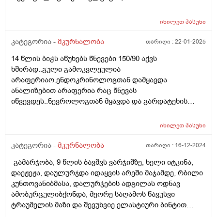
მკურნალობა არ დგვინიშნა.თქვა რომ
ანტისტრეპტოლისზინის მაღალი მაჩვენებელი
იხილეთ
პასუხი
მიუთითებს გადატანილ სტრეპტოკოკულ დაავადებაზე
და ტკივილები ფეხებში-ზრდის ტკივილებად
კატეგორია -
მკურნალობა
თარიღი :
22-01-2025
ჩათვალა.გულის ეხოსკოპიაზე ყველაფერი
14 წლის ბიჭს აწუხებს წნევები 150/90 აქვს
რიგზეა.თუმცა მე მაინც მაწუხებს
ხშირად..გული გამოკვლეულია
ანტისტრეპტოლიზინის ეს მაჩვენებელი და როგორ
არაფერიაო.ენდოკრინოლოგთან დამყავდა
მოვიქცე? რა პროფილია ექიმი გვჭირდება? ვფიქრობ
ანალიზებით არაფერია რაც წნევას
ოტორალინგოლოგის კონსულტაციას თუმცა ყელი
იწვევდეს..ნევროლოგთან მყავდა და გარდატეხის
ჩირქოვანი არ აქვს და არ ავადობს ხოლმე.გთხოვთ
ასაკის ბრალიაო..ერთი წელიწადი კი აქვს ეს წნევები
მიპასუხოთ რამდენად საგანგაშია
და რა იქნება მიზეზი ან რისი ექიმთან მივიყვანო
ანტისტრეპტოლიზინის ეს მაჩვენებელი და სად ვეძიო
იხილეთ
პასუხი
დამატებით კვლევებისთვის.მეშინია არ დარჩეს
ამის მიზეზი? მადლობა
ჰიპერტენზიული .
კატეგორია -
მკურნალობა
თარიღი :
16-12-2024
-გამარჯობა, 9 წლის ბავშვს ვარჯიშზე, ხელი იტკინა,
დაეჟეჟა, დაულურჯდა იდაყვის არეში მაჯამდე, რბილი
კუნთოვანიბმასა, დალურჯების ადგილას ოდნავ
ამობურცულიბქონდა, მეორე საღამოს წავუსვი
ტრაუმელის მაზი და შევუხვიე ელასტიური ბინტით
სავარაუდოდ ცოტა მაგრად მომივიდა შეფუთვა,