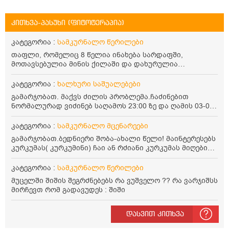
კითხვა-პასუხი (ფიტოტერაპია)
კატეგორია :
სამკურნალო წერილები
თაფლი, რომელიც 8 წელია ინახება სარდაფში,
მოთავსებულია მინის ქილაში და დახურულია
პლასტმასის სახურავით. ექნება თუ არა შენარჩუნებული
სასარგებლო თვისებები და შეიძლება თუ არა მისი
კატეგორია :
ხალხური საშუალებები
მირთმევა? გმადლობთ.
გამარჯობათ. მაქვს ძილის პრობლემა.ჩაძინებით
ნორმალურად ვიძინებ საღამოს 23:00 ზე და ღამის 03-00
ან 04:00 საათზე მეღვიძება და მერე ვერ ვიძინებ
ვერაფრით.რამე ხალხური საშუალება თუ არის ამ
კატეგორია :
სამკურნალო მცენარეები
პრობლემის მოსაგვარებლად
გამარჯობათ.ბედნიერი შობა-ახალი წელი! მაინტერესებს
კურკუმას( კურკუმინი) ჩაი ან რძიანი კურკუმას მიღების
წესი. მაინტერესებდა და წავიკითხე ასეთი ინფორმაცია:
კურკუმას გააჩნია ანთების საწინააღმდეგო,
კატეგორია :
სამკურნალო წერილები
დამამშვიდებელი და ანტიოქსიდანტური თვისებები.ის
მუცელში შიშის შეგრძნებებს რა ვუშველო ?? რა ვარჯიშსს
უნდა მივიღოთო ცხიმთან და შავ პილპილთან ერთად
მირჩევთ რომ გადავუდეს : შიში
ეფექტურობის მიზნით. 1) პირველი ვარიანტი არის ჩაი:
როგორ მივიღო კურკუმას ჩაი? უზმოზე,ჭამამდე თუ ჭამის
შემდეგ? თბილი წყალი უნდა დავასხათ თუ მდუღარე?
დასვით კითხვა
წავიკითხე რომ კურკუმას თუ დავასხამთ მდუღარე