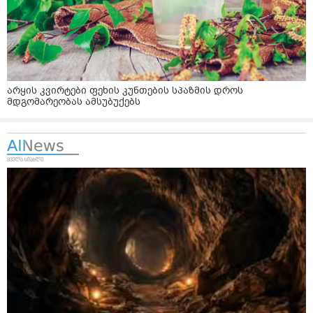
არყის კვირტები ფეხის კუნთების სპაზმის დროს
მდგომარეობას ამსუბუქებს