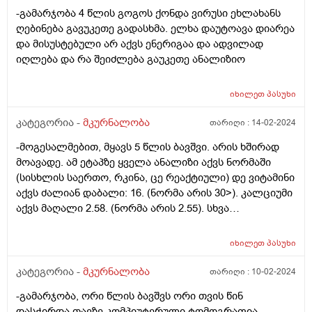
-გამარჯობა 4 წლის გოგოს ქონდა ვირუსი ეხლახანს
ღებინება გავუკეთე გადასხმა. ელხა დაუტოავა დიარეა
და მისუსტებული არ აქვს ენერიგაა და ადვილად
იღლება და რა შეიძლება გაუკეთე ანალიზიო
იხილეთ
პასუხი
კატეგორია -
მკურნალობა
თარიღი :
14-02-2024
-მოგესალმებით, მყავს 5 წლის ბავშვი. არის ხშირად
მოავადე. ამ ეტაპზე ყველა ანალიზი აქვს ნორმაში
(სისხლის საერთო, რკინა, ცე რეაქტიული) დე ვიტამინი
აქვს ძალიან დაბალი: 16. (ნორმა არის 30>). კალციუმი
აქვს მაღალი 2.58. (ნორმა არის 2.55). სხვა
ლაბორატორიაშიც გადავამოწმე და იქაც მაღალი
დაფიქსირდა კალციუმი. გთხოვთ დამამშვიდოდ, რომ
იხილეთ
პასუხი
საშიში არაფერია, ძალიან ვნერვიულობ, ვიცი, რომ
კალციუმის მომატება არ არის კარგი. ექიმთან ვერ
კატეგორია -
მკურნალობა
თარიღი :
10-02-2024
მიმყავს ამ დღეებში და გთხოვთ მიპასუხოთ. მადლობა
-გამარჯობა, ორი წლის ბავშვს ორი თვის წინ
წინასწარ!
დასჭირდა თავზე კომპიუტერული ტომოგრაფია,