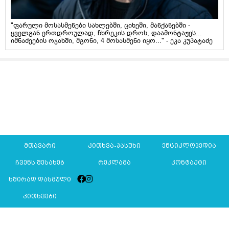
"ფარული მოსასმენები სახლებში, ციხეში, მანქანებში -
ყველგან ერთდროულად, ჩხრეკის დროს, დაამონტაჟეს...
იმნაძეების ოჯახში, მგონი, 4 მოსასმენი იყო..." - ეკა კუპატაძე
მთავარი
კითხვა-პასუხი
ენციკლოპედია
ჩვენს შესახებ
რეკლამა
კონტაქტი
ხშირად დასმული
კითხვები
Mkurnali.ge © 2016 ყველა უფლება დაცულია
მასალების გადაბეჭდვა/რეპროდუცირება აკრძალულია,