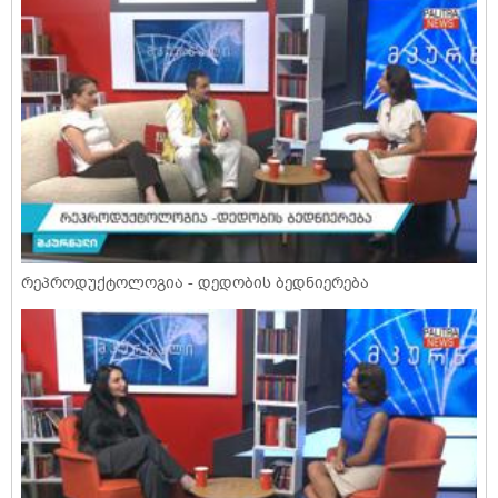
რეპროდუქტოლოგია - დედობის ბედნიერება