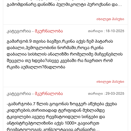
გამომდინარე.დანიშნა პულმიკოლტი პუროქსანი და
სიმტომები თუ კარგად როცა ვარ მაშინ? ინჰალაცია
ვანსეარ დუო რომელმაც ძალიან კარგად ამილაგა
თბილად როგორ გავიკეთო მასწავლეთ რადგან
სიტუაცია.შემდეგ მქონდა გაციების გარეშე მსგავსი
პულმიკოლტით ცივ ჰაერს ვსუნთქავ? ასევე რომელი
იხილეთ
პასუხი
სიმპტომები ყოველთვის არა.ეხლაც გაციების შემდეგ
ალერგიული ტესტი გავიკეთო რა ქვია?ისე ეხლა
ისევ იგივე მომივიდა და ისევ მკურნალობ და თითქოს
კატეგორია -
მკურნალობა
თარიღი :
18-10-2025
იმუნოგლობინი გამაკეთებინა ექიმმა და 100 ნორმაა მე
ამ წამლებს რომ აღარ ვსვამ ისევ იწყება.გთხოვთ
ამ ეტაპზე 187 მაქვს.თუმცა ამ წამს არაფერი აღარ
გამარჯობ.9 თვისა ბავშვი,რკინა აქვს ჩემ პატარას
მომცეთ რჩევა და ასევე რამე დასამატებლად ხომ არ
მაწყუებს მაგრამ თან მეშინია ყოველი გაციების.ის
დაბალი,ჰემოგლობინი ნორმაში,როცა რკინა
არის რა შეიძლება ბუნებრივად მივიღო
არის რომ ამ პულმიკოლტის ფონზე თსჩ ამერია
დაბალია სისხლის ანალიზში რომელიმე მაჩვენებლის
ბრონქებისთვის საკვები ან ხალხური მეთოდი
ამდრნი ხნის დარეგულირებული.
შეცვლა თუ ხდება?ასევე კვებაში რა ჩავრთო რომ
დასამატებლად.კიდევ რა ანალიზებია საჭირო ან რა
რკიმა აუმაღლო?მადლობა
მიმაართულებით წავიდე?
იხილეთ
პასუხი
კატეგორია -
მკურნალობა
თარიღი :
29-03-2025
-გამარჯობა.7 წლის გოგონას ზოგჯერ აწუხება ქვეხა
კიდურების,ძირითადად ტერფიდან მუხლამდე
ტკივილები.ავუღე რევმატოიდული სინჯები და
ანტისტრეპტოლიზინი აქვს 1000>.გავიარეთ
რევმატოლოგის კონსულტაცია,არანაირი