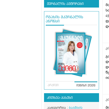
ჟურნალის ავტორები
მ
ს
ა
ოჯახის მკურნალის
დ
ანონსი
დ
გ
კ
გ
დ
დ
წ
ი
ს
არქივი
ივნისი 2026
კითხვა-პასუხი
კ
მ
კატეგორია :
ბავშვის