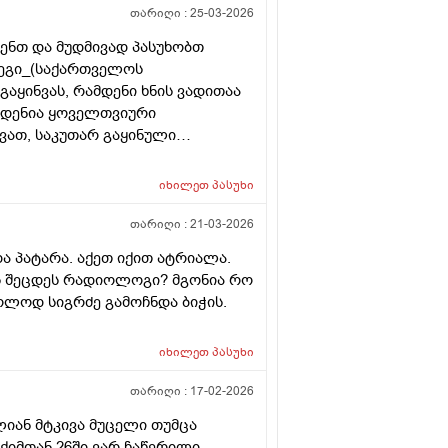
თარიღი :
25-03-2026
ენთ და მუდმივად პასუხობთ
დეგი_(საქართველოს
აყინვას, რამდენი ხნის ვადითაა
მდენია ყოველთვიური
ვათ, საკუთარ გაყინული
ისევ მორჩება კლინიკაში, ამ
ვა დარჩენილ გაყინულ
იხილეთ
პასუხი
 სხვა ქალის გასანაყოფიერებლად,
ეტალურად რომ ამიხსნათ ამ
თარიღი :
21-03-2026
და პატარა. აქეთ იქით ატრიალა.
ოს შეცდეს რადიოლოგი? მგონია რო
ოლოდ სიგრძე გამოჩნდა ბიჭის.
იხილეთ
პასუხი
თარიღი :
17-02-2026
ლიან მტკივა მუცელი თუმცა
ქიმთან 26ში ვარ ჩაწერილი .