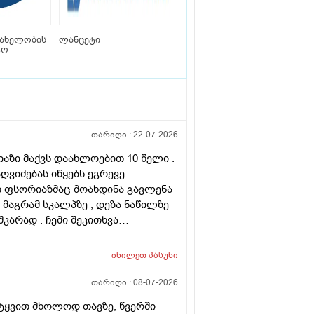
სახელობის
ლანცეტი
ტო
თარიღი :
22-07-2026
რიაზი მაქვს დაახლოებით 10 წელი .
ღვიძებას იწყებს ეგრევე
ათ ფსორიაზმაც მოახდინა გავლენა
 მაგრამ სკალპზე , დეზა ნაწილზე
კარად . ჩემი შეკითხვა
ირება , თუ არის მიზანშეწონილი
მ ამ პროცედურებმა კიდევ უფრო
იხილეთ
პასუხი
ახმა ვარ ერთი სიტყით . მოკლედ
 და არის თუ არა პრაქტიკაში ვინც
თარიღი :
08-07-2026
ლა კიდე უფრო . მადლონა წინასწარ
იტყვით მხოლოდ თავზე, წვერში