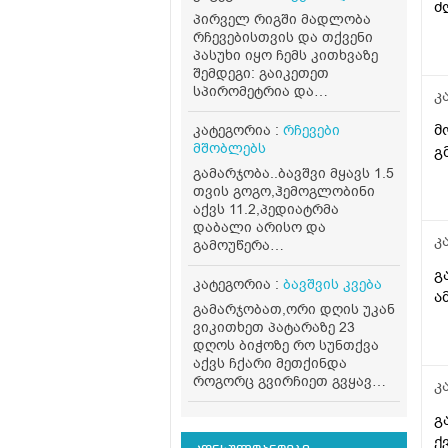
ძ
პირველ რიგში მადლობა
ა
რჩევებისთვის და თქვენი
პასუხი იყო ჩემს კითხვაზე
შემდეგი: გაიკეთეთ
სპირომეტრია და
კ
ალერგოლოგიური ტესტი
(განსაზღვრავს ასთმის
მ
კატეგორია :
რჩევები
ტიპს). ინჰალატორები
მშობლებს
გ
გააგრძელეთ მხოლოდ
გამარჯობა..ბავშვი მყავს 1.5
ექიმის მითითებით,
თვის გოგო,ჰემოგლობინი
თვითნებურად არ
აქვს 11.2,პედიატრმა
შეწყვიტოთ. ბუნებრივად:
დაბალი არისო და
ხელს უწყობს თბილი
კ
გამოუწერა
ორთქლის ინჰალაცია,
ფერმულეკი,ასევე ხორცი
თბილი წყლის მიღება.
გ
რაციონში ყოველდღე..ერთი
კატეგორია :
ბავშვის კვება
მოერიდეთ სიცივეს,
ა
თვე ვასვი და გავუმეორე
სიგარეტის კვამლს და
გამარჯობათ,ორი დღის უკან
ანალიზი ისევ იგივე ჰქონდა
მძაფრ სუნებს. თუ ყოველ
ვიკითხეთ პატარაზე 23
11.1,კვლავ გაუგრძელეო
გაციებაზე თავიდან იწყება
დღოს ბიჭოზე რო სუნთქვა
თქვა წამალი,4 დან 6
ქოშინი, აუცილებლად
აქვს ჩქარი მეთქინდა
თვემდე მკურნალობენ ამ
მიმართეთ პულმონოლოგს
როგორც გვირჩიეთ გვყავდა
კ
წამლითო...ბავშვს
— შეიძლება დაგჭირდეთ
პედიატრთან,მოკლედ
არუყვარს დალევა ხან.
ხანგრძლივი
ყველაფერი
გ
სვავს ხან არა,..მართლა
კონტროლირებადი
ნორმაშია,უბრალოდ
ქ
დაბალია 11.1 მაჩვენებელი?