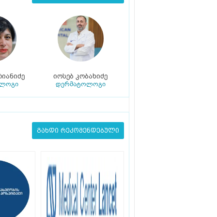
რიანიძე
იოსებ კობახიძე
ოლოგი
დერმატოლოგი
გახდი რეკომენდებული