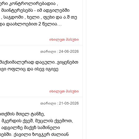
ფერი კონტროლირებადია ,
ა მაინტერესებს - იმ ადგილებში
, საჯდომი , ხელი , ფეხი და ა.შ თუ
 და დაახლოებით 2 წელია
ს ვარ . ვიღაცამ მითხრა შესაძლოა
ა . სხვადასხვა ვერსია მესმის ,
იხილეთ
პასუხი
ქით . იქნებ თქვენ მითხრათ ღირს
თარიღი :
24-06-2026
 მაქსიმალურად დაცული..ვიყენებთ
ვი ოფლიც და ისევ იგივე
იხილეთ
პასუხი
თარიღი :
21-05-2026
ითქმის მთელ ტანზე,
მკერდის ქვეშ, მუცლის ქვემოთ,
ნ ადგილზე მაქვზ საშინელი
ურებში. ქავილი ზოგჯერ ძალიან