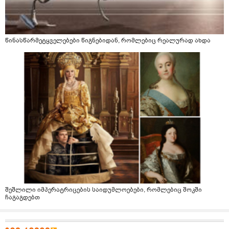
წინასწარმეტყველებები წიგნებიდან, რომლებიც რეალურად ახდა
შეშლილი იმპერატრიცების საიდუმლოებები, რომლებიც შოკში
ჩაგაგდებთ