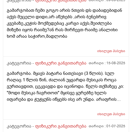
კატეგორია -
ფიზიკური განვითარება
თარიღი :
09-09-2025
გამარჯობათ ჩემი გოგო არის 5თვის დს დაბადებიდან
აქვს მუცელი დიდი,არ აწუხებს ,არის ბუნებრივ
კვებაზე,კუჭის მოქმედებაც კარგი აქვს,შეიძლება
მიზეზი იყოს რაიმე?ან რას მირჩევთ რაიმე ანალიხი
ხომ არაა საჭირო,მადლობა
იხილეთ
პასუხი
კატეგორია -
ფიზიკური განვითარება
თარიღი :
15-08-2025
გამარჯობა. მყავს პატარა ნათესავი (3 წლის). სულ
რაღაც 1 წლის წინ, ძალიან უყვარდა მუსიკას როცა
ვურთავდით, ცეკვავდა და იცინოდა. წელს თქმაზეც კი:
"მოდი მუსიკა ჩავრთოთ" მყისვე ყურებზე ხელს
იფარება და ჭუჭყუნს იწყებს ისე არ უნდა. არაფრის
შეშინებია, ვერ ვხვდებით რა შეიცვალა. დანარჩენი
ქმედებები ნორმალურია, გვეკონტაქტება ჩვეულებრივ
იხილეთ
პასუხი
და საუბრითაც სულ საუბრობს და რაღაცას გვეუბნება.
როგორ ფიქრობთ, რასთან შეიძლება გვქონდეს
კატეგორია -
ფიზიკური განვითარება
თარიღი :
01-07-2025
საქმე?