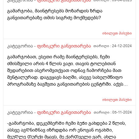
კატეგორია -
ფიზიკური განვითარება
თარიღი :
09-04-2025
გამარჯობა, მაინტრესებს მოზარდის ზრდა
განვითარებაზე თმის სიგრძე მოქმედებს?
იხილეთ
პასუხი
კატეგორია -
ფიზიკური განვითარება
თარიღი :
24-12-2024
გამარჯობათ, ესეთი რამე მაინტერესებს, ჩემი
ძმისშვილი არის 4 წლის ვაჟი. თავის ტოლებთან
შედარებით ასერომვთქვათ ოდნავ ჩამორჩება მათ
მენტალურად. დაგვყავს ბაღში, ასევე სახელმწიფო
პროგრამაზე ბავშვთა განვითარების ცენტრში. აქვს
პრობლემა იმასთან დაკავშირებით რომ, არის
ნერვიული, არის ძალიან ჯინიანი. თუ ვეტყვით ასე ნუ
იხილეთ
პასუხი
გაააკეთებ ეს ცუდია მაინც იმას აკეთებს.
ლაპარაკითაც თავის ტოლებს ჩამორჩება. არ
კატეგორია -
ფიზიკური განვითარება
თარიღი :
05-11-2024
თამაშობს არავისთან, ურჩევნია იყოს თავისთვის, ანუ
-გამარჯობა, დეკემბერᲨი Ჩემი ბუᲭი გახდება 2 წლის,
ვერ შედის კონტაქტში. ლოგოპეტი გვყავდა რომელიც
ასსვე ავᲦნიᲨნავ იზრდდბა ორ ენოვან ოჯახᲨი,
სახლში აკითხავდა და მის დანახვაზე ტირილს იწყებდა
მეუᲦლე Თურქი მყავს, მე ქარᲗველი ვარ, ახლა
ახლოს არ ეკარებოდა, იმიტომ რომ ის უთითებდა