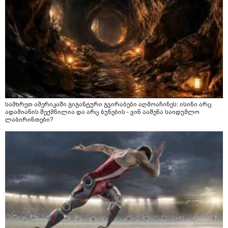
სამხრეთ ამერიკაში გიგანტური გვირაბები აღმოაჩინეს: ისინი არც
ადამიანის შექმნილია და არც ბუნების - ვინ ააშენა საიდუმლო
ლაბირინთები?