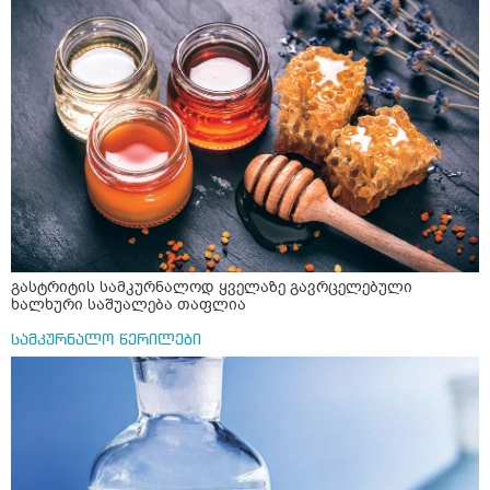
ფეხებიდან და ჯოხზე უნდა დავეყრდნო აუცილებლად
არვიხი როგორ მოვიქცე რა გავაკეთო ასევე დამეწყო
შიშები უაზროდ შფოთვა რომ ვეღარ გავალ გაერთ
საერთო ან რაომე მსგავსი როგორ მოვიქხე გავხდი
ძალაინ მგრძნობიარე ყველაფერზე მეტირება ( ვინმერ
რომ ჩხუბობს ცუდად ვხდები შიშები მეწყება ეგრევე (
ასევე მაქვს დანგრეული ოჯახი 7 თვეა 5წლიანი
ქორწინება დასრულებული იყო ღალატი პატიებები
მანიპულაციები რომ თავს მოიკლავდა თუ წამოვიდოდი
მისგან ეს ტოქსიკური ურთიერთობა დავასრულე ეხლა
ისებ ასე ვარ თავბრუხვევებით და როგორ მოვიქცეე
არვიცი ბოდიში ცოყა არულად მიწერია
გასტრიტის სამკურნალოდ ყველაზე გავრცელებული
ხალხური საშუალება თაფლია
სამკურნალო წერილები