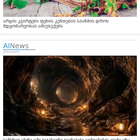
არყის კვირტები ფეხის კუნთების სპაზმის დროს
მდგომარეობას ამსუბუქებს
სამხრეთ ამერიკაში გიგანტური გვირაბები აღმოაჩინეს: ისინი არც