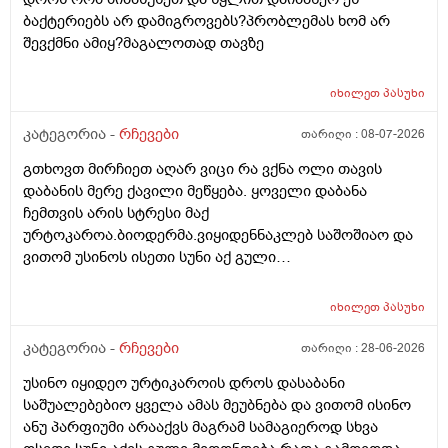
ექიმის დანიშნულებას ვენდო ის ხომ კარდიოლოგი
ბაქტერიებს არ დამიგროვებს?პრობლემას ხომ არ
არაა თან დიდათ რომ ვაკვირდები არაა მცოდნე ამ
შევქმნი ამიყ?მაგალოთად თავზე
მხრივ და ვერ ვენდობი და ხომ არავნებს მამას დ
ვიტამინი თუ დაინიშნა ექიმმა უბნის ექიმმა რამდენად
სარისკოა?მის კარდიოლოგა ვერ დავირეკავ ან
იხილეთ
პასუხი
კატეგორია -
რჩევები
თარიღი :
08-07-2026
გთხოვთ მირჩიეთ აღარ ვიცი რა ვქნა ოლი თავის
დაბანის მერე ქავილი მეწყება. ყოველი დაბანა
ჩემთვის არის სტრესი მაქ
ურტოკაროა.ბიოდერმა.ვიყიდენნაკლებ საშოშიაო და
ვითომ უსინოს ისეთი სუნი აქ გული
მიღონდება.ლეპეტიტოც ვიხმარე ბაბეს ექსტრა
დამატენიანებელი შამპუნიც მაგრამ ყველაფერზე
იხილეთ
პასუხი
ქავილი მეწყება დაბანიდან მეორე დღეს.აღარ
შემიხლია ვიტანკები.რამე მირჩიეთ დამპუნი რა რომ
კატეგორია -
რჩევები
თარიღი :
28-06-2026
სუნიც ქონდეს ცოტა ნორმალურო და არ
უსინო იყიდეო ურტიკაროის დროს დასაბანი
ამექავოს.ბიბხიანოს შამპუნი რომ ვიყიდო ბაბეზ3
საშუალებებიო ყველა ამას მეუბნება და ვითომ ისინო
უარესი ხომ არარის?მხოლპდ ბიბცოანის საპობს იტანს
ანუ პარფიუმი არააქვს მაგრამ სამაგიეროდ სხვა
ტანოს კანი მაგრამ შამპუნი აოხმაროა და ასე მგონია