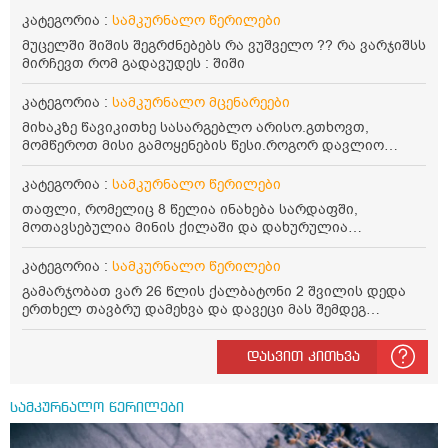
კატეგორია :
სამკურნალო წერილები
მუცელში შიშის შეგრძნებებს რა ვუშველო ?? რა ვარჯიშსს
მირჩევთ რომ გადავუდეს : შიში
კატეგორია :
სამკურნალო მცენარეები
მიხაკზე წავიკითხე სასარგებლო არისო.გთხოვთ,
მომწეროთ მისი გამოყენების წესი.როგორ დავლიო
მიხაკის ჩაი. ასევე მაინტერესებს ლეიკოციტები მაქვს
ოდნავ დაბალი და წავიკითხე ლეიკოციტების დონეს
კატეგორია :
სამკურნალო წერილები
მაღლა წევსო და ასეა?
თაფლი, რომელიც 8 წელია ინახება სარდაფში,
მოთავსებულია მინის ქილაში და დახურულია
პლასტმასის სახურავით. ექნება თუ არა შენარჩუნებული
სასარგებლო თვისებები და შეიძლება თუ არა მისი
კატეგორია :
სამკურნალო წერილები
მირთმევა? გმადლობთ.
გამარჯობათ ვარ 26 წლის ქალბატონი 2 შვილის დედა
ერთხელ თავბრუ დამეხვა და დავეცი მას შემდეგ
დამეწყო შიშები ვეღარ გავდიოდი გარეთ რადგან ისევ
ასე ცუდად არ გავხდარიყავი ყურის ანთება მქონდა
დასვით კითხვა
მაშინ როგორც გაირკვა მას შემსეგ გავიდა 1 წელზე
მეტინდა კიდე მეხვევა თავბრუ გარეთ გასვილისას
სახლში კარგად ვარ როცა ახსენებენ გარეთ წაავალა
სამკურნალო წერილები
სმაგაზეხ კი ცუდად ვხდებოდი ეხლა როგორმე გავდივარ
ბაღში ჯოხში ზოგჯერ მაქვს შეგრძნება მიწა მეცლება