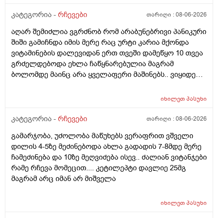
კატეგორია -
რჩევები
თარიღი :
08-06-2026
აღარ შემიძლია ვგრძნობ რომ არაბუნებრივი პანიკური
შიში გამიჩნდა იმის მერე რაც ურტი კარია მქონდა
ვიტამინების დალევიდან ერთ თვეში დამეწყო 10 თვეა
გრძელდებოდა ეხლა ჩაწყნარებულია მაგრამ
ბოლომდე მაინც არა ყველაფერი მაშინებს.. ვიყიდე
ტობი კრემის სახისა და ტანის გელი მაგრამ მეშინია
გამოყენება პატარა ადგილას რო ბცადო
იხილეთ
პასუხი
ალერგოულინთუ ვა4 სელზე რაც მე არვიცო ვარ თუ
არა.მაშონ ანაფილაქსია ხომ არ მექმება?
კატეგორია -
რჩევები
თარიღი :
08-06-2026
ამხელა.ფასო მიბეცო წვალებით და ვერ ვბედავ
გამარჯობა, უძოლობა მაწუხებს ვერაფრით ვშველი
ცუდათ ვხდებინშოშოსგან მარტო მაშინებს ეს
დილის 4-5ზე მეძინებოდა ახლა გადადის 7-8მდე მერე
ონტელექტოც ანაფილაქსიას ახსენებს სულ დამამე
ჩამეძინება და 10ზე მეღვიძება ისევ.. ძალიან ვიტანჯები
როზა
რამე რჩევა მომეცით.... კეტილეპტი დავლიე 25მგ
მაგრამ არც იმან არ მიშველა
იხილეთ
პასუხი