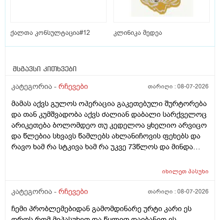
ქალთა კონსულტაცია#12
კლინიკა მედეა
მსგავსი კითხვები
კატეგორია -
რჩევები
თარიღი :
08-07-2026
მამას აქვს გულოს ოპერაცია გაკეთებული შურტორება
და თან კუმშვადობა აქვს ძალიან დაბალი სარქველოც
არიკეთება ბოლომდეო თუ კედელოა ყხელიო არვიცო
და წლებია სხვავს წამლებს ახლანიჩოვის ფეხებს და
რავო ხამ რა სტკივა ხამ რა უკვე 73წლოს და მინდა
რომ ყირადღება მივაქციო დ ვიტამინი დავალებინო
და ფულინრომ არჰვაქ ვერანაირად ექიმთან ვერ
იხილეთ
პასუხი
წაიყვან.ჰოდა რომ ხალიან ვცადო და მივაღწიო
შედეგს იბ ის ექიმთან მაომც ჩავიდეს თუ თავის
კატეგორია -
რჩევები
თარიღი :
08-07-2026
ექიმთან ვერა რადგან ძვირო კდება და არგვაქ .ჰოდა
ჩემი პრობლემებიდან გამომდინარე ურტი კარი ეს
იბნის ექიმყან რომ დ ვიტამინი გაიკეთოს და უბნის
დროს რომ მიპასუხეთ და წყლით დაიბანეო ეს