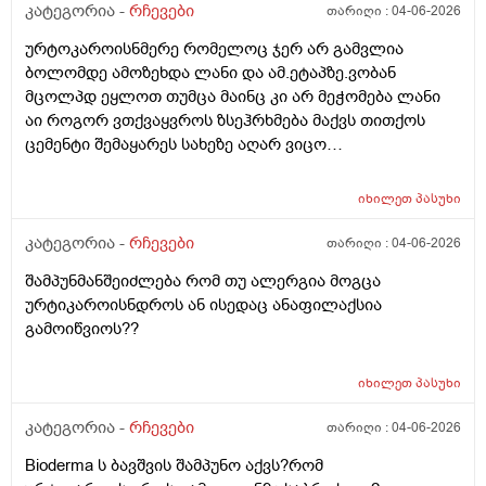
კატეგორია -
რჩევები
თარიღი :
04-06-2026
ურტოკაროისნმერე რომელოც ჯერ არ გამვლია
ბოლომდე ამოზეხდა ლანი და ამ.ეტაპზე.ვობან
მცოლპდ ეყლოთ თუმცა მაინც კი არ მეჭომება ლანი
აი როგორ ვთქვაყვროს ზსეჰრხმება მაქვს თითქოს
ცემენტი შემაყარეს სახეზე აღარ ვიცო
რავქნა.დავიღალე ამდენ ექსპერომენტებშო და
წვალებაშო..სულ ბავშობიდან დღემდე ალისა საპონს
იხილეთ
პასუხი
ბხმარობდო მშვენივრად და რაც სირბელო გაამძაფრწ
2036წელს.ვეღარ ბხმღობ.მცპლპდნეყალოც კი ესეთ
კატეგორია -
რჩევები
თარიღი :
04-06-2026
შეჰრძნებას მაძლევს და ასე მგონია ვერანაირი
შამპუნმანშეიძლება რომ თუ ალერგია მოგცა
დამატენოანებელო ვერ მშველოს.პოროს დაბანოს
ურტიკაროისნდროს ან ისედაც ანაფილაქსია
მერე 4ჯერ ვისმევ პატარა პატარა შიალედებში
გამოიწვიოს??
ბიბჩენის დამცავ გვირილოს კრემს პანთენოლოთ რომ
ლანმა ცოტა მაონც სული მოითქვამს ზტრესოა დაბანა
უკბე არადა ჭიჭყიანია ხომ არ ვივლი.ჯერ წულოთ
იხილეთ
პასუხი
დაბანა რა არის და ოსოც ასე ღმომოხდა.ხელებზე და
კატეგორია -
რჩევები
თარიღი :
04-06-2026
ტამზე არვარ ასე.წყლოთაც კი ჩიმი წვაც მაქ აქა ოქ
სახეზე წამოერად.ბუნჩენსაც ბავშობიდან ვხმარობ
Bioderma ს ბავშვის შამპუნო აქვს?რომ