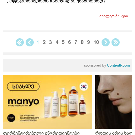
ურტიკაროისდროს გამოვიყენ9 უსაბრთხოდ?
იხილეთ
პასუხი
1
2
3
4
5
6
7
8
9
10
sponsored by
ContentRoom
ფერმენტირებული ინგრედიენტები
როდის არის ხალი