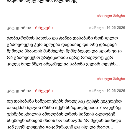
მაყროს.ასევე ალოსა სალონზეც.
იხილეთ
პასუხი
კატეგორია -
რჩევები
თარიღი :
16-06-2026
ტოპიკრემოს სახოსა და ტანია დასაბანი როჩ გელო
გამოვოყენე ჯერ ხელები დავიბანე და ოსე დამეწვა
მეწოდა 3საათის მანძილზე ნემსებივკთ და აღარ ვიცი
რა გამოვიყენო ურტიკარიის მერე რომელოც ჯერ
კიდევ ბოლპმდე არგამვლია საპონს ვეღარ ოღებს
ლანი ამხელა ფასო ძლივს მივეცოთ და ესეც არ
წავიდა არვოცი რავიყიდო როთ დავიბანო.დავიღალე
იხილეთ
პასუხი
ნერვები აღარ მყოფნის.მკრჩოეთ რა სევამედზე კი
მაყროს და მექავება..მ ყან საშინლად გამოშრა ხელები
კატეგორია -
რჩევები
თარიღი :
10-06-2026
სებამედზეც და ამ ტოპიკრემოს გელზეც .ექომთან
თუ დასაბანს საშუალებებს როდესაც ტესტს ვიკეთებთ
არსად და ვერც წავალ
თითქმის ნულის შანსი აქვს ანაფილაქსიის. როდესაც
ექიმები კბილის ამოღების დროს სინდის აკეთებენ
ანესთესიისთვის მაშინ ხო სისხლში არ შედის წამალი
კან ქვეშ კეთდება გაკაწერავენ და ისე და რატო