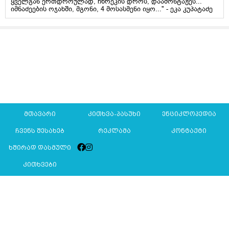
ყველგან ერთდროულად, ჩხრეკის დროს, დაამონტაჟეს...
იმნაძეების ოჯახში, მგონი, 4 მოსასმენი იყო..." - ეკა კუპატაძე
მთავარი
კითხვა-პასუხი
ენციკლოპედია
ჩვენს შესახებ
რეკლამა
კონტაქტი
ხშირად დასმული
კითხვები
Mkurnali.ge © 2016 ყველა უფლება დაცულია
მასალების გადაბეჭდვა/რეპროდუცირება აკრძალულია,
იხილეთ
მასალის გამოყენების პირობები