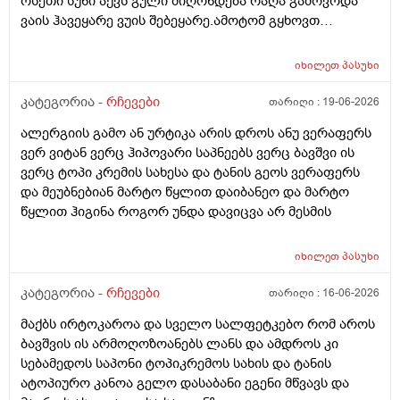
ოსეთი სუნი აქვს გული მიღონდება რაღა გამოვოდა
ბაბე იფრო ნახია და თუ ბაბე მახლევს ქავილს ბიბჩენი
ვაის ჰავეყარე ვუის შებეყარე.ამოტომ გყხოვთ
იგრო მომცემს?სავატაუდოთ სიმშრალისგან მექავება
მომწერეთ მე ახლა ვხმარობ ბაბეა ექსტრა
რადგან დაბანის მეორე დღეს მეწყება ქავილი.ან თუ
დამატენიანებელ შამპუნს თაფლით რომ აროს იმას და
ბინჩენი უკეთესია რონელი?სხვადასხვა აქვს ბუბჩენს
იხილეთ
პასუხი
მაგას იფრო რბილი დამცოტა სილფატი აქვს თუ
ბუბჩენის შამპუნი რომ ვიყიდო იმად?
კატეგორია -
რჩევები
თარიღი :
19-06-2026
ალერგიის გამო ან ურტიკა არის დროს ანუ ვერაფერს
ვერ ვიტან ვერც ჰიპოვარი საპნეებს ვერც ბავშვი ის
ვერც ტოპი კრემის სახესა და ტანის გეოს ვერაფერს
და მეუბნებიან მარტო წყლით დაიბანეო და მარტო
წყლით ჰიგინა როგორ უნდა დავიცვა არ მესმის
იხილეთ
პასუხი
კატეგორია -
რჩევები
თარიღი :
16-06-2026
მაქბს ირტოკაროა და სველო სალფეტკებო რომ აროს
ბავშვის ის არმოღოზოანებს ლანს და ამდროს კი
სებამედოს საპონი ტოპიკრემოს სახის და ტანის
ატოპიურო კანოა გელო დასაბანი ეგენი მწვავს და