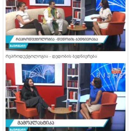
რეპროდუქტოლოგია - დედობის ბედნიერება