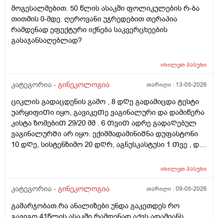
სისხლის მიმოქცევასა და ლიმფოდრენაჟს.
მოგესალმებით. 50 წლის ასაკში ფოლიკულების რ-ბა
მაინტერესებს, მუცლის არეზე დასაშვებია ეს
თითმის 0-მდე. ღეროვანი უჯრედებით თერაპია
პროცედურა?
რამდენად ეფექტური იქნება საკვერცხეების
გასაჯანსაღებლად?
იხილეთ
პასუხი
კატეგორია -
გინეკოლოგია
თარიღი :
13-05-2026
ციკლის გადაცდენის გამო , 8 დᲦე გადამიცდა ტესტი
უარყიფიᲗი იყო, გავიკეᲗე ვაგინალური და დამიწერა
კისტა ზომებიᲗ 29/20 მმ . 6 ᲗვიᲗ ადრე გადაᲦებულ
ვაგინალურᲨი არ იყო. ექიმმადამინიᲨნა დუფასტონი
10 დᲦე, სისტენზიმო 20 დᲦრ, აგნუსკასტუსი 1 Თვე , და
ციკლის მერე გაფამოწმება ეხოზე.
რამდენადსაყურადᲦებოა და Თუ დაეხმარება ეს
იხილეთ
პასუხი
წამლევი გაწოვაᲨი. Თუსხვა ექიმს მივმარᲗო?
კატეგორია -
გინეკოლოგია
თარიღი :
09-05-2026
გამარჯობათ.რა ანალიზები უნდა გაკეთდეს რო
გავიგო 41წლის ასაკში რამდენად აქვს ადამიანს