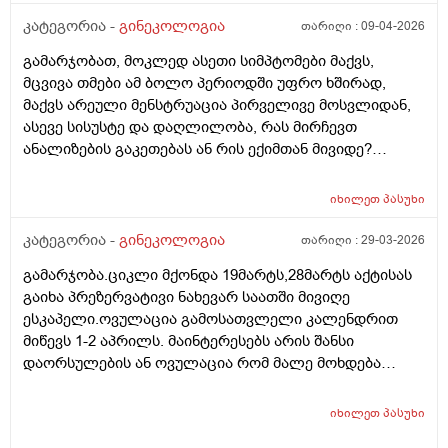
კატეგორია -
გინეკოლოგია
თარიღი :
09-04-2026
გამარჯობათ, მოკლედ ასეთი სიმპტომები მაქვს,
მცვივა თმები ამ ბოლო პერიოდში უფრო ხშირად,
მაქვს არეული მენსტრუაცია პირველივე მოსვლიდან,
ასევე სისუსტე და დაღლილობა, რას მირჩევთ
ანალიზების გაკეთებას ან რის ექიმთან მივიდე?
მადლობა წინასწარ
იხილეთ
პასუხი
კატეგორია -
გინეკოლოგია
თარიღი :
29-03-2026
გამარჯობა.ციკლი მქონდა 19მარტს,28მარტს აქტისას
გაიხა პრეზერვატივი ნახევარ საათში მივიღე
ესკაპელი.ოვულაცია გამოსათვლელი კალენდრით
მიწევს 1-2 აპრილს. მაინტერესებს არის შანსი
დაორსულების ან ოვულაცია რომ მალე მოხდება
ჰქონდა წამლის დალევას აზრი?ამასთან შერეულ
კვებაზე მყავს ბავშვი ხშირდ ვერ ვთავაზობ და იქნებ
იხილეთ
პასუხი
ძუძუთი კვებაც დაეხმაროს არ ჩასახვას.მადლობა.