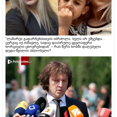
"ლაზარეს გადარჩენისთვის იბრძოლა, ხელს არ უშვებდა…
ცურვაც იქ ისწავლე, სადაც დაასრულე ყველაფერი
ხორციელი ცხოვრებიდან" – რას წერს ხობში დაღუპული
დედა-შვილის ახლობელი?