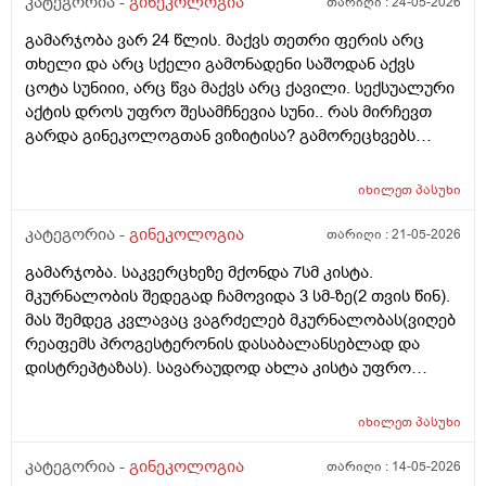
კატეგორია -
გინეკოლოგია
თარიღი :
24-05-2026
ზოგი სპეციალისტი კი ამტკიცებს რომ ეს ქალში
გამარჯობა ვარ 24 წლის. მაქვს თეთრი ფერის არც
სიმსივნურ პროცესებს უწყობს ხელს (საშვილოსნო,
თხელი და არც სქელი გამონადენი საშოდან აქვს
საკვერცხეები და უპირველესად, მკერდი). თუ
ცოტა სუნიიი, არც წვა მაქვს არც ქავილი. სექსუალური
შეიძლება, მითხრათ_დიდი მადლობა
აქტის დროს უფრო შესამჩნევია სუნი.. რას მირჩევთ
გულისხმიერებისთვის!
გარდა გინეკოლოგთან ვიზიტისა? გამორეცხვებს
სანთლებს რა შეიძლება გავიკეთო? და კიდევ
მაინტერესებს პირიდან ამომდის რაღაცნაირი სუნი
იხილეთ
პასუხი
თითქოს და კუჭიდან ამოდის ეს რისი ბრალი შეიძლება
იყოს?
კატეგორია -
გინეკოლოგია
თარიღი :
21-05-2026
გამარჯობა. საკვერცხეზე მქონდა 7სმ კისტა.
მკურნალობის შედეგად ჩამოვიდა 3 სმ-ზე(2 თვის წინ).
მას შემდეგ კვლავაც ვაგრძელებ მკურნალობას(ვიღებ
რეაფემს პროგესტერონის დასაბალანსებლად და
დისტრეპტაზას). სავარაუდოდ ახლა კისტა უფრო
შემცირებული უნდა იყოს. (2 კვირაში მაქვს ექიმთან
ვიზიტი) მსურს აპარატული მასაჟის - ენდოსფერო
იხილეთ
პასუხი
თერაპიის ჩატარება, რომელიც მთელ სხეულზე
კეთდება და ვიბრაციის მეშვეობით აუმჯობესებს
კატეგორია -
გინეკოლოგია
თარიღი :
14-05-2026