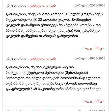
ჩვეულებრივ 3-4 დღე,მაგრამ ადრე
კატეგორია -
გინეკოლოგია
თარიღი :
02-06-2026
მომივიდა,ველოდებოდი 1 კვირის ან 10 დღის მერე.
გამარჯობა, მაქვს ასეთი კითხვა: 15 წლის გოგოს აქვს
მალევე ვირუსი შემხვდა,სიცხე,გულისრევის
რეგულარული 28-30 დღიანი ციკლი, მომდევნო
შეგრძნებაც მქონდა. მალევე გავიკეთე
ციკლის დასაწყისი ემთხვევა მის ზღვაზე ყოფნას, თუ
ტესტი,უარყოფითი იყო. ეგ უცნაური შეგრძნება
არის რამე საშუალება ( მედიკამენტი) რაც გადაწევს
რამოდენიმე დღე მქონდა. ახლა მენტრუაციას
ციკლის დაწყების თარიღს? გამდლობთ
ველოდები,მაგრამ არ მომივიდა,შუალედი 28-32 დღე
მაქვს ხოლმე და ახლა გადაცდენაა. (მოგზაურობა
მოქმედებსო,2 კვირის წინ სხვა ქალაქში გავემგვაზრე
იხილეთ
პასუხი
და იქ ვარ 10 საათის სავალი), 3 დღის წინ ტესტი
კატეგორია -
გინეკოლოგია
თარიღი :
30-05-2026
გავიკეთე ისევ უარყოფითია. შემდეგი 1 კვირის
განმავლობაში ვერ ვახერხებ მისვლას ექიმთან. არის
გამარჯობათ, მე მაინტერესებს ასე თი
რაიმე შანსი ფეხმძიმობის? აზრი აქვს განმეორებით
რამ_კლიმაქტერული პერიოდის (მენოპაუზის)
ტესტს? მენტრუაცია რეგულარული მქონდა ხოლმე28-
პერიოდში თუ ქალი დაიწყებს ჰორმონჩანაცვლებით
30 დღე შუალედი.
თერაპიას, ეს თუ შეიძლება სიცოცხლის ბოლომდე
გააგრძელოს? ამ საკითხზე ორი აზრია და დაბნეული
ვარ_ზოგი სპეციალისტი ამბობს რომ უმჯობესია
ჰორმონჩანაცვლებითი თერაპია (სიცოცხლის
იხილეთ
პასუხი
ბოლომდე) რადგან ქალს გულსისხლძარღვთა
დაავადებებსა და ალცჰაიმერის რისკს უმცირებს და