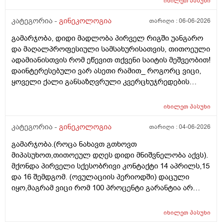
იხილეთ
პასუხი
კატეგორია -
გინეკოლოგია
თარიღი :
06-06-2026
გამარჯობა, დიდი მადლობა პირველ რიგში უანგარო
და მაღალპროფესიული სამსახურისათვის, თითოეული
ადამიანისთვის რომ ეწევით თქვენი საიტის მეშვეობით!
დაინტერესებული ვარ ასეთი რამით_ როგორც ვიცი,
ყოველი ქალი განსაზღვრული კვერცხუჯრედების
რაოდენობით/რიცხვით იბადება. ანუ, გამოდის,
თითოელისთვის, ეს რიცხვი ინდივიდუალურია? რაზეა
იხილეთ
პასუხი
ეს დამოკიდებული?_მისი ჯანმრთელობის
(ჩვილობიდან) რომელ პროცესებზე? ქალის
კატეგორია -
გინეკოლოგია
თარიღი :
04-06-2026
ორგანიზმის/ჯანმრთელობის რომელ თავისებურებებზე
გამარჯობა.(როცა ნახავთ გთხოვთ
რომ დავუშვათ, ზოგიერთ ქალბატონს მეტი
მიპასუხოთ,თითოეულ დღეს დიდი მნიშვნელობა აქვს).
რაოდენობა აქვთ მათ ორგანიზმში
მქონდა პირველი სქესობრივი კონტაქტი 14 აპრილს,15
კვერცხუჯრედებისა, დაბადების პროცესიდან და ზოგს
და 16 შემდგომ. (ოვულაციის პერიოდში) დაცული
კი მცირე? მადლობთ!
იყო,მაგრამ ვიცი რომ 100 პროცენტი გარანტია არ
არსებობს. მენსტრუაცია(ყოველ შემთხვევაში მე ასე
ვფოქრობ რადგანაც Implantation bleeding არსებობს და
იხილეთ
პასუხი
არ მინდა ავირიო) მქონდა 24 რიცხვში,როგორც