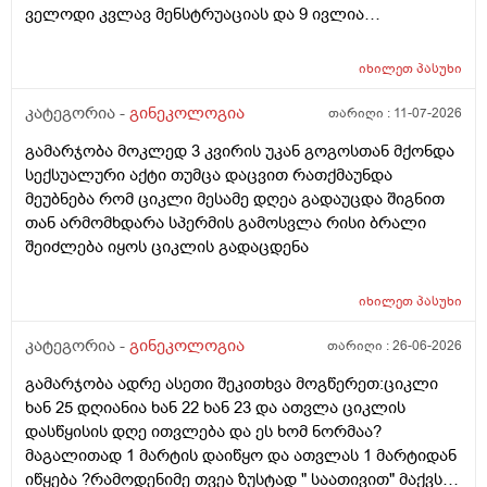
ველოდი კვლავ მენსტრუაციას და 9 ივლია
ურთიერთობა მქონდა ისევ... ჯერ კვლავ არ დამწყებია
მენსტრუაცია 10 დღეა გადამიცდს,,, ორსულობას არ
იხილეთ
პასუხი
აჩვენებს ტესტი... ივნისში რომ დავოესულებოდი უკვე
თვე გავიდა... 9 ივლის რო დავორსულებოდი როგორ
კატეგორია -
გინეკოლოგია
თარიღი :
11-07-2026
ოვულაციია იყო დიდი ხნით ადრე... შეგრძმება მაქ მაქ
გამარჯობა მოკლედ 3 კვირის უკან გოგოსთან მქონდა
ტკივილის ხან არა, შარდვის შემდეგ ტკივილი და
სექსუალური აქტი თუმცა დაცვით რათქმაუნდა
შებერილობის შეგრძმება...ჩემით ორციპოლი და
მეუბნება რომ ციკლი მესამე დღეა გადაუცდა შიგნით
ნოშპაც დავლიეე.... რა უნდა ვქნა
თან არმომხდარა სპერმის გამოსვლა რისი ბრალი
შეიძლება იყოს ციკლის გადაცდენა
იხილეთ
პასუხი
კატეგორია -
გინეკოლოგია
თარიღი :
26-06-2026
გამარჯობა ადრე ასეთი შეკითხვა მოგწერეთ:ციკლი
ხან 25 დღიანია ხან 22 ხან 23 და ათვლა ციკლის
დასწყისის დღე ითვლება და ეს ხომ ნორმაა?
მაგალითად 1 მარტის დაიწყო და ათვლას 1 მარტიდან
იწყება ?რამოდენიმე თვეა ზუსტად " საათივით" მაქვს