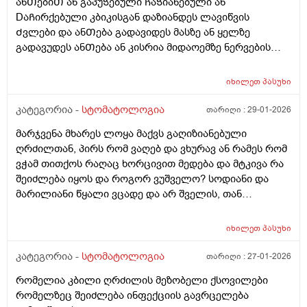
ანᲗებიᲗ ან გაპუᲭებული ᲩაᲭიანებული ან
მგონი და ესე დამიტოვა არაფერიარ მიმაკრა
DაᲩირქებული კბიკისგან დაზიანდეს ლავიწვის
სუპერდენტოლაინის სავლები სამჯერ და უზნაᲫე
Ძვლები და ანᲗება გადავიდეს მასზე ან ყელზე
მᲭედლიᲨვილის მალამო 3ჯერ დᲦეᲨი ᲦრᲫილებზე
გადავუდეს ანᲗება ან კისრია მიდაოემზე ნერვების
ისვიო და ასევე სოდიანი წყალი 3ჯერო და5დᲦეᲨი
დაკუნᲗების ანᲗება გამოიიწვიოს???
მოდი ანᲗება Ჩაქრესო ასევე მეორე მხარეს მაᲦლიᲗა
ყბაზე მარჯვენა მხარეს ᲫირᲨირომ კბილებია იქიდან
იხილეთ
პასუხი
ერᲗერᲗ ადგილას ᲦრᲫილი მტკივა და უბრალოს ის
კატეგორია -
სტომატოლოგია
თარიღი :
29-01-2026
ადგილი გაბურᲦა არა ᲦრᲫილამდე არ ასულა რომ
გამოესუფᲗავებინა წყლიᲗ Თუ Ჭიანია
მარჯვენა მხარეს ლოყა მაქვს გაღიზიანებული
გამოესუფᲗავებინა არ გაუკეᲗებია ეგ როცა სხვა
ღრძილთან, პირს რომ ვაღებ და ვხურავ ან რამეს რომ
დროს მასე მიკეᲗებდა და არც პლომბი Ჩაუდია ესე
ვჭამ თითქოს რაღაც ხორცივით მედება და მტკივა რა
დამიტოვა გამოᲦრნული Ჭამის დროს ხისაერᲗოდ
შეიძლება იყოს და როგორ ვუშველო? სოდიანი და
Შემდის საᲭმელი ამის მერე და არაუᲨავსო რავიდა ვერ
მარილიანი წყალი ვცადე და არ შველის, თან
ვიგებ ვერაფერს არადა ეს კბილების კანი აწეული მაქ
ორსულად ვარ
მაᲦლა და გამობურცული ოდნავ
იხილეთ
პასუხი
კატეგორია -
სტომატოლოგია
თარიღი :
27-01-2026
რომელია კბილი ღრძილის მეზობელი ქსოვილები
რომელზეც შეიძლება ინფექციის გავრცელება