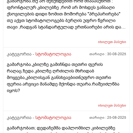
გამარჯობა.თუ არ შეწუხდებით რომ მიპაასუხოთ :
ფრონტალურ კბილებზე ,რომ არ მოხდეს ჯანსაღი
ქსოვილების დიდი ზომით მოშორება "პრეპარირება"
თუ აქვთ სტომატოლოგებს ბურღის უფრო წვრილი
თავი ,რადგან სტანდარტულად ერთნაირები არის და
თავად პაციენტმა თუ შეიძლება მოითხოვოს? ასევე
მეორადი ენდოდონტია სადაც რედგენზე ჩანს რომ
იხილეთ
პასუხი
ორი არხიდან ერთი არ არის სრულად დაბჟენილი
,ადრე ტკიოდა ეხლა აღარ და მაინც უნდა მოხდეს
კატეგორია -
სტომატოლოგია
თარიღი :
30-08-2025
მეორეჯერ დაბჟენა? მადლობა
გამარჯობა.კბილზე გამიჩნდა თეთრი ფერის
რაღაც.ზედა კბილზე ღრძილის მხრიდაბ
მოყვება,კბილისგან განსხვავბითნუფრო თეთრი
ფერია.არვიცი მანამდე მქონდა თუარა.რაშეიძლწბა
იყოს?
იხილეთ
პასუხი
კატეგორია -
სტომატოლოგია
თარიღი :
25-08-2025
გამარჯობათ; დედაჩემმა დაპლომბილ კიბილებზე