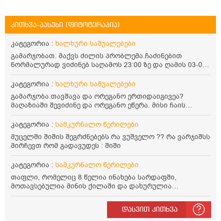
კითხვა-პასუხი (ფიტოტერაპია)
კატეგორია :
ხალხური საშუალებები
გამარჯობათ. მაქვს ძილის პრობლემა.ჩაძინებით
ნორმალურად ვიძინებ საღამოს 23:00 ზე და ღამის 03-00
ან 04:00 საათზე მეღვიძება და მერე ვერ ვიძინებ
ვერაფრით.რამე ხალხური საშუალება თუ არის ამ
კატეგორია :
ხალხური საშუალებები
პრობლემის მოსაგვარებლად
გამარჯობა.თავშავა და ორეგანო ერთიდაიგივეა?
მაღაზიაში შევიძინე და ორეგანო ეწერა. მისი ჩაის
დალევის წესი მაინტერესებს.რისთვის არის კარგი?
წავიკითხე რომ: 1 ჭიქა თბილ წყალში ჩავყაროთ 1 ჩაის
კატეგორია :
სამკურნალო წერილები
კოვზი დაქუცმაცებული და გამხმარი ორეგანო და
მუცელში შიშის შეგრძნებებს რა ვუშველო ?? რა ვარჯიშსს
გავაჩეროთ 10-15 წუთი, მივიღოთო ჭამიდან 1-2 საათში.
მირჩევთ რომ გადავუდეს : შიში
მიზანი: ანტიოქსიდანტური და ანთების საწინააღმდეგო
თვისება. სწორია ეს ინფორმაცია? უკუჩვენება რა აქვს
კატეგორია :
სამკურნალო წერილები
და ბრონქულ ასთმას თუ შველის ორეგანოს ჩაი?
თაფლი, რომელიც 8 წელია ინახება სარდაფში,
მოთავსებულია მინის ქილაში და დახურულია
პლასტმასის სახურავით. ექნება თუ არა შენარჩუნებული
სასარგებლო თვისებები და შეიძლება თუ არა მისი
დასვით კითხვა
მირთმევა? გმადლობთ.