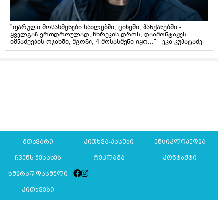
"ფარული მოსასმენები სახლებში, ციხეში, მანქანებში -
ყველგან ერთდროულად, ჩხრეკის დროს, დაამონტაჟეს...
იმნაძეების ოჯახში, მგონი, 4 მოსასმენი იყო..." - ეკა კუპატაძე
მთავარი
კითხვა-პასუხი
ენციკლოპედია
ჩვენს შესახებ
რეკლამა
კონტაქტი
ხშირად დასმული
კითხვები
Mkurnali.ge © 2016 ყველა უფლება დაცულია
მასალების გადაბეჭდვა/რეპროდუცირება აკრძალულია,