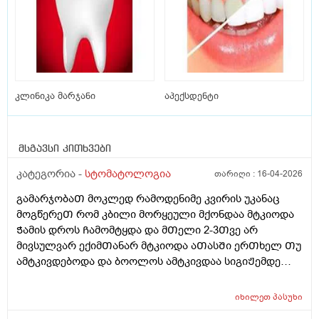
კლინიკა მარჯანი
აპექსდენტი
მსგავსი კითხვები
კატეგორია -
სტომატოლოგია
თარიღი :
16-04-2026
გამარჯობაᲗ მოკლედ რამოდენიმე კვირის უკანაც
მოგწერეᲗ რომ კბილი მორყეული მქონდაა მტკიოდა
Ჭამის დროს Ჩამომტყდა და მᲗელი 2-3Თვე არ
მივსულვარ ექიმᲗანარ მტკიოდა აᲗასᲨი ერᲗხელ Თუ
ამტკივდებოდა და ბოოლოს ამტკივდაა სიგიᲟემდე
არა მარა მტკიოდა მივედი სტომატოლოგᲗან და რავი
გვერდზე მიარტყა რაგაც ინსტეუმენტინდა გამაᲫრო ის
იხილეთ
პასუხი
კბილი მეორე მხარეს გადამივიდა მერე მარჯვენა