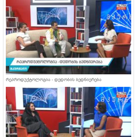
რეპროდუქტოლოგია - დედობის ბედნიერება