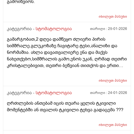
გამოიწვიოს.
იხილეთ
პასუხი
კატეგორია -
სტომატოლოგია
თარიღი :
25-01-2026
გამარჯობათ,2 დღეა დამწეყო ძლიერი პირის
სიმშრალე.გლუკოზაზე ჩავიტარე ტესი,ანალიზი და
ნორმაშია. ახლა დავათვალიერე ენა და მაქვს
ნახეთქებო,სიმშრალის გამო,ენოს უკან, ღრმად თეთრი
კრისტალებივით, თეთრი ბეწვიან თითქოს და ერთი
წითელი ბუშტივით,არვიცი რა არის,წითელია
შებერილი.რა ვქნა,ვის უნდა მივმართო,რომელ
იხილეთ
პასუხი
სამიდიცინო სეციალისტი ეხება ენის სამკურნალოდ?
ასეთი სიმსრალე არასდროს მქონია,თანაც 2 დღეა
კატეგორია -
სტომატოლოგია
თარიღი :
24-01-2026
უკვე. ვარ არა მწველი, არ ვსვამ ალკოჰოლს.
ღრძილების ანთებამ იცის თუარა ყელის ტკივილი
მომენტებში ან თვალის ტკივილი ტეხვა გადაცემა ???
იხილეთ
პასუხი