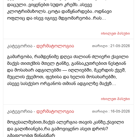
დაცული..ვიყენებთ სუდო კრემს..ასევე
. სხვადასხვა ვერსია მესმის , ზოგი ამბობს არანაირი
კლოტრიმაზოლს..ცოტა დაწყნარდება..ოდნავი
ახალი კერების გაჩენა , ზოგიც კი პირიქით . იქნებ
ოფლიც და ისევ იგივე მდგომარეობა..რას
თქვენ მითხრათ ღირს გაგრძელება ? რისკი
გვირჩევთ..მადლობა ..
რამხელაა? მადლობა წინასწარ .
იხილეთ
პასუხი
კატეგორია -
დერმატოლოგია
თარიღი :
21-05-2026
გამარჯობა, რამდენიმე დღეა ძალიან ძლიერი ქავილი
მაქვს თითქმის მთელ ტანზე, განსაკუთრებით ნესტიან
და მოსახარ ადგილებში — იღლიებში, მკერდის ქვეშ,
მუცლის ქვემოთ, ფეხისა და ხელის მოსახარებში,
ასევე სასქესო ორგანოს თმიან ადგილზე მაქვზ
საშინელი ქავილი. ასევე მაქვს გამონაყარი და
გაღიზიანება თავზე და ყურებში. ქავილი ზოგჯერ
იხილეთ
პასუხი
ძალიან ძლიერია და კანი მიღიზიანდება.
მაინტერესებს, რისი ბრალი შეიძლება იყოს და რას
კატეგორია -
დერმატოლოგია
თარიღი :
16-05-2026
მირჩევთ? ადრე მქონდა ეგზემა და გამიარა მაგრამ
მოგესალმებით,მაქვს ალერგია თავის კანზე,ქავილი
მაინც ბრუნდება დროდადრო
და გაღიზიანება,რა გამოვიყენო ასეთ დროს?
გმადლობთ წინასწარ