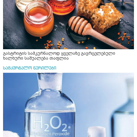
საღამოს ვახშამზე რომ მივიღო თუ შეიძლება? P.S მიზანი
არის ანთების საწინააღმდეგო,ანტიოქსიდანტური და
დამამშვიდებელი( მშვიდი ძილისთვის)
გასტრიტის სამკურნალოდ ყველაზე გავრცელებული
ხალხური საშუალება თაფლია
სამკურნალო წერილები