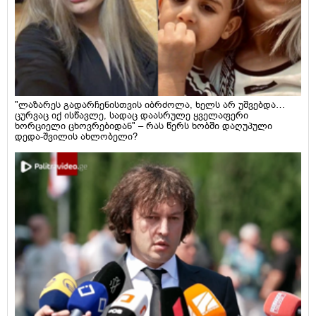
"ლაზარეს გადარჩენისთვის იბრძოლა, ხელს არ უშვებდა…
ცურვაც იქ ისწავლე, სადაც დაასრულე ყველაფერი
ხორციელი ცხოვრებიდან" – რას წერს ხობში დაღუპული
დედა-შვილის ახლობელი?