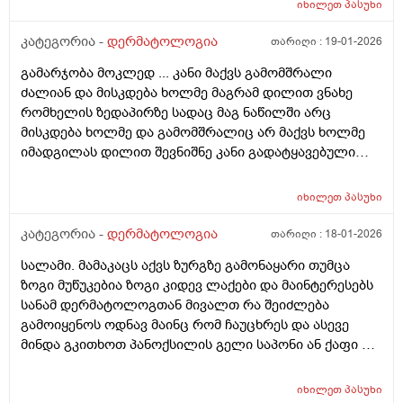
იხილეთ
პასუხი
როზამეტი დღეგმოშვებით და აზელაინის მჟავა 15%,
ამასთან ერთად ავენის ტოლარენს კონტროლი,
კატეგორია -
დერმატოლოგია
თარიღი :
19-01-2026
მითხრა, რომ მაქვს პაპულაპოსტულოზური როზაცეა,
გამარჯობა მოკლედ ... კანი მაქვს გამომშრალი
რაც დავიწყე მკურნალობა საშინლად მომემატა
ძალიან და მისკდება ხოლმე მაგრამ დილით ვნახე
ლოყებზე გამონაყარი, სხაბოლოოდ დავიწყე
რომხელის ზედაპირზე სადაც მაგ ნაწილში არც
დოქსიციკლინის 100 მგ დალევა უკვე 10 დღეზე მეტია
მისკდება ხოლმე და გამომშრალიც არ მაქვს ხოლმე
და სახე უფრო ჩაწყნარდა, რა ვქნა როდის შევწყვიტო
იმადგილას დილით შევნიშნე კანი გადატყავებული
დალევა?
ხელი არაფერზე არ გამიკრავს ზუსტად ვიცირომ
გამჭროდა და რაგაცა მაგრამ ეს პატარა მერე
იხილეთ
პასუხი
გადიდდა სიგრძეში და იმ ადგილას ლურჯად ამოვიდა
თხლად კანზე რა შეიძლება იყოს
კატეგორია -
დერმატოლოგია
თარიღი :
18-01-2026
სალამი. მამაკაცს აქვს ზურგზე გამონაყარი თუმცა
ზოგი მუწუკებია ზოგი კიდევ ლაქები და მაინტერესებს
სანამ დერმატოლოგთან მივალთ რა შეიძლება
გამოიყენოს ოდნავ მაინც რომ ჩაუცხრეს და ასევე
მინდა გკითხოთ პანოქსილის გელი საპონი ან ქაფი თუ
არის ეფექტური? მადლობა
იხილეთ
პასუხი