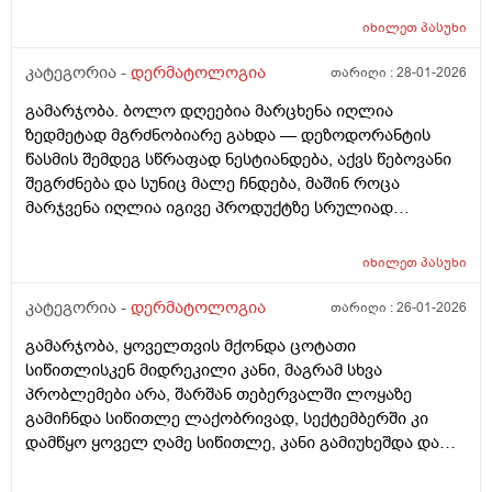
იხილეთ
პასუხი
კატეგორია -
დერმატოლოგია
თარიღი :
28-01-2026
გამარჯობა. ბოლო დღეებია მარცხენა იღლია
ზედმეტად მგრძნობიარე გახდა — დეზოდორანტის
წასმის შემდეგ სწრაფად ნესტიანდება, აქვს წებოვანი
შეგრძნება და სუნიც მალე ჩნდება, მაშინ როცა
მარჯვენა იღლია იგივე პროდუქტზე სრულიად
ნორმალურად რეაგირებს და მშრალია. სიწითლე ან
ტკივილი არ მაქვს, მაგრამ აშკარა ასიმეტრიაა
იხილეთ
პასუხი
რეაქციაში. მაინტერესებს, შეიძლება თუ არა ეს იყოს
კანის გაღიზიანება, ოფლის ჯირკვლების აქტივობის
კატეგორია -
დერმატოლოგია
თარიღი :
26-01-2026
სხვაობა ან სხვა დერმატოლოგიური მიზეზი ან
გამარჯობა, ყოველთვის მქონდა ცოტათი
როგორი ტიპის მოვლას მირჩევთ ვარ 17 წლის ბიჭი
სიწითლისკენ მიდრეკილი კანი, მაგრამ სხვა
ბევრი სხვადასხვა დეზოდორანტი მიხმარია და
პრობლემები არა, შარშან თებერვალში ლოყაზე
აღმოვაჩინე რო დეზოდორანტებში არ არის საქმე
გამიჩნდა სიწითლე ლაქობრივად, სექტემბერში კი
არამედ ჩემს მარცხენა იღლიაშია. მადლობა წინასწარ
დამწყო ყოველ ღამე სიწითლე, კანი გამიუხეშდა და
პასუხისთვის
წავედი დერმატოლოგთან, დამინიშნა დერმოდექსის
საწინააღმდეგო სახის დასააბნი 6 კვირის მანძილზე,