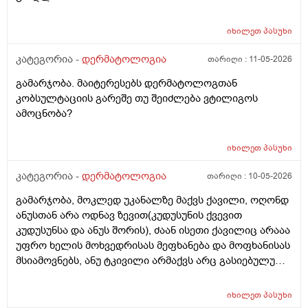
იხილეთ
პასუხი
კატეგორია -
დერმატოლოგია
თარიღი :
11-05-2026
გამარჯობა. მაიტერესებს დერმატოლოგთან
კობსულტაციის გარეშე თუ შეიძლება ვტილიგოს
ამოცნობა?
იხილეთ
პასუხი
კატეგორია -
დერმატოლოგია
თარიღი :
10-05-2026
გამარჯობა, მოკლედ უკანალზე მაქვს ქავილი, ოღონდ
ანუსთან არა ოდნავ ზევით(კუდუსუნის ქვევით
კუდუსუნსა და ანუს შორის), ძაან ისეთი ქავილიც არააა
უფრო ხელის მოხვედრისას მეფხანება და მოფხანისას
მსიამოვნებს, ანუ ტკივილი არმაქვს არც გასიებულუ
არაა, 2 წლის წინ გავიკეთე პილონუდირ კისტის
ოპერაცია ანუ ბეწვის ჩაბრუნება(ლაზერით) მაგის მერე
იხილეთ
პასუხი
კვირაში მინიმუმ 4 ჯერ ვიბან მაგ ადგილს(მხოლოდ