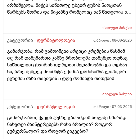
არმიშველა. მაქვს სიწითლე ცხვირ ტუჩის ნაოჭთან
წარბებს შორის და ნიკაპზე რომელიც ხან წითელია ხან
ძალიან გამომშრალი და მექერცლება. თუ შეგიძლიათ
მირჩიეთ რა მაზი შემიძლია გამოვიყენო. მადლობა
იხილეთ
პასუხი
კატეგორია -
დერმატოლოგია
თარიღი :
08-03-2026
გამარჯობა. რამ გამოიწვია არვიცი კრემების წასმამ
თუ რამ დამემართა კანზე პრობლემა დამეწყო ოდნავ
სიწითლით ცხვირის გვერდით მიდამოებში და ოდნავ
ნიკაპზე შემდეგ მოიმატა ექიმმა დამინიშნა ლიპიკარ
ეგზემის მაზი თავიდან 5 დღე მომიხდა თითქმის
ამილაგა და შემდეგ ისევ თავიდან დამეწყო სიწითლე
და დაემატა წარბებს შორის . გავაგრძელე ეს ეგზემია
იხილეთ
პასუხი
მაზი მაგრამ უფრო მიუარესებდა და ახლა არაფერს
არ ვისმევ მაგრამ კანი მაქვს საშინლად გამომშრალი
კატეგორია -
დერმატოლოგია
თარიღი :
07-03-2026
და პერიოდულად ისევ მაქვს სიწითლე ვერ გავიგე
გამარჯობათ, ქვედა ტუჩზე გამომდის ხოლმე ხშირად
ზუსტად რა მჭირს მეშინია რაიმე კრემია წასმა რომ
ნახეთქი.მაინტერესებს რისი ბრალია? როგორ
უარესი არ დამემართოს რა შეიძლება გავაკეთო ?
ვუმკურნალო? და როგორ ვიკვებო?