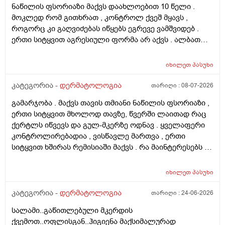
ნაწილის ფსორიაზი მაქვს დაახლოებით 10 წელი .
მოკლედ რომ გითხრათ , კონტროლ ქვეშ მყავს ,
როგორც კი გაღვიძებას იწყებს ეგრევე ვამშვიდებ .
ერთი სიტყვით აგრესიული ფორმა არ აქვს . ალბათ
ფსორიაზმაც მოახდინა გავლენა და კიდე დამატებული
ასაკი და გენეტიკა , ზუსტად ვერ გეტყვით მაგრამ
იხილეთ
პასუხი
სკალპზე , დეზა ნაწილზე თმა მაქვს შეთხელებული და
შუბლის ხაზიც გადაწეულია უკვე აშკარად . ჩემი
კატეგორია -
დერმატოლოგია
თარიღი :
08-07-2026
შეკითხვა მდგომარეობს შემდეგში - თმის გადანერგვა ,
გამარჯობა . მაქვს თავის თმიანი ნაწილის ფსორიაზი ,
ჩამატება და გახშირება , თუ არის მიზანშეწონილი და
ერთი სიტყვით მხოლოდ თავზე, წვერში ლაითად რაც
გამართლებილი სკალპის ფსორიაზის დროს ? არ
ქერტლს იწვევს და გულ-მკერზე ოდნავ . ყველაფერი
მინდა რომ ამ პროცედურებმა კიდევ უფრო
კონტროლირებადია , ვისწავლე მართვა , ერთი
გამიღიანოს . თუ გააგრძელებს იმავე ფორმით
სიტყვით ხშირას რემისიაში მაქვს . რა მაინტერესებს -
არსებობას თანახმა ვარ ერთი სიტყით . მოკლედ
იმ ადგილებში სადაც არასდრის მქონია მაგ:ღაწვები ,
შეიძლება თუ არა თმის გადანერგვა სკალპის
კისერი , ყელი , მუცელი , საჯდომი , ხელი , ფეხი და ა.შ
ფსორიაზის დროს და არის თუ არა პრაქტიკაში ვინც
იხილეთ
პასუხი
თუ შეიძლება ეპილაციის კეთება . ვიკეთებდი ღაწვებსა
გაიკეთა , თმაც შეუნარჩუნდა და ფსორიაზიც არ
და ყელზე და დაახლოებით 2 წელია გავწყვიტე ,
კატეგორია -
დერმატოლოგია
თარიღი :
24-06-2026
გაღიზიანებულა კიდე უფრო . მადლონა წინასწარ !
ფსორიაზი დამეწყო დაახლოებით 10 წელი. 27 წლის
სალამი..გაწითლებული მკერდის
ვარ . ვიღაცამ მითხრა შესაძლოა ეპილაციამ
ქვემოთ..ოფლისგან..ჰიგიენა მაქსიმალურად
გააღიაზიანოს და მანდაც გამოვიდესო , შიშმა ამიტანა