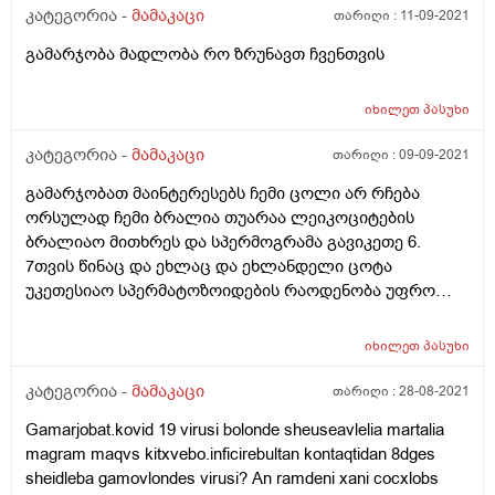
კატეგორია -
მამაკაცი
თარიღი :
11-09-2021
გამარჯობა მადლობა რო ზრუნავთ ჩვენთვის
იხილეთ
პასუხი
კატეგორია -
მამაკაცი
თარიღი :
09-09-2021
გამარჯობათ მაინტერესებს ჩემი ცოლი არ რჩება
ორსულად ჩემი ბრალია თუარაა ლეიკოციტების
ბრალიაო მითხრეს და სპერმოგრამა გავიკეთე 6.
7თვის წინაც და ეხლაც და ეხლანდელი ცოტა
უკეთესიაო სპერმატოზოიდების რაოდენობა უფრო
მეტია და შესაძლებელია თავისით მოიმატოს
სპერმატოზოიდებმა მკურნალობის გარეშე ? ახალ
იხილეთ
პასუხი
ანალიზს გიგზავნით 1) მოცულობა 3მლ. 2) ფერი
მოთეთრო მონაცრისფრო. 3)სიმღვრიე მღვრიე. 4)
კატეგორია -
მამაკაცი
თარიღი :
28-08-2021
გათხ დრო 35წთ. 5) წებოვნ 0.3სმ. 6) სუნი სპეციპიური. 7)
Gamarjobat.kovid 19 virusi bolonde sheuseavlelia martalia
სპერმატოზოიდების კონცენტრაცია 1მლ-ში 48მლ. 8)
magram maqvs kitxvebo.inficirebultan kontaqtidan 8dges
სპერმატო საერთო რაოდენ ეაკულატში 144 მლ. 9)
sheidleba gamovlondes virusi? An ramdeni xani cocxlobs
ცოცხალ სპერმატოზო რაოდენ 90% 10) მკვდარი