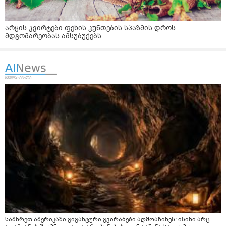
არყის კვირტები ფეხის კუნთების სპაზმის დროს
მდგომარეობას ამსუბუქებს
სამხრეთ ამერიკაში გიგანტური გვირაბები აღმოაჩინეს: ისინი არც