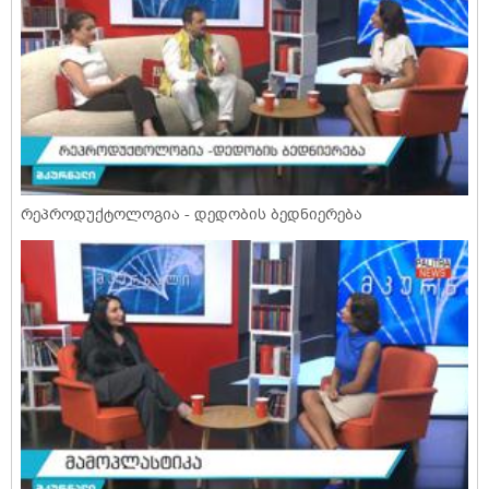
რეპროდუქტოლოგია - დედობის ბედნიერება