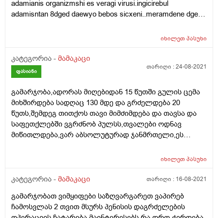
adamianis organizmshi es veragi virusi.ingicirebul
სპერმატო რაოდენ 10% 11) პროგრესულად მოძრავ
adamisntan 8dged daewyo bebos sicxeni..meramdene dges
სპერმატოზოიდები 68% 12) ჰიპოკინეზისი14% 13)
unda avigot testi sicxidsn an inficirebultan kontaqtisgan
დისკინეზისი8% 14) აკინეზისი10% 15) ნორმალ ფორმე
madlobt
სპერმატოზოიდები 74% 16) სპერმატოზო თავის
იხილეთ
პასუხი
პათოლოგიით 11%. 17) სპერმატოზო ყელის
კატეგორია -
მამაკაცი
პათოლოგიით 8%. 18) სპერმატოზო კუდის
თარიღი :
24-08-2021
პათოლოგიით 7% 19) სპერმატოგენის უჯრედები 1-2მხ/
ფასიანი
არე 20) სპერმაგლუტინაცია -მხ/არე 21) ლეიკოციტი 5-
6მხ/არე 22) ერითროციტი -მხ/არე 23) ლეციტინის
გამარჯობა,ადორას მიღებიდან 15 წუთში გულის ცემა
მარცვლები დიდი რაოდენობით 24) მიკროფლორა -
მიხშირდება სადღაც 130 მდე და გრძელდება 20
წუთს,შემდეგ თითქოს თავი მიმძიმდება და თავსა და
25)ლორწო მცირე რაოდენობა. მადლობა წინასწარ
საფეთქლებში ვგრძნობ პულსს,თვალები ოდნავ
მიწითლდება,ვარ აბსოლუტურად ჯანმრთელი,ეს
ნიშნები საშიში ან საზიანო ხომ არაა ორგანიზმისთვის?
ვარ 26 წლის
იხილეთ
პასუხი
კატეგორია -
მამაკაცი
თარიღი :
16-08-2021
გამარჯობათ ვიმყიფები საზღვარგარეთ ვაპირებ
ჩამოსვლას 2 თვით მსურს პენისის დაგრძელების
ოპერაციის ჩატარება მაინტერესებს რა დრო ჭირდება