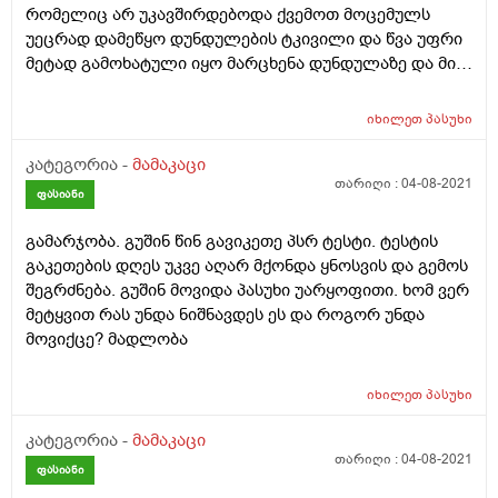
რომელიც არ უკავშირდებოდა ქვემოთ მოცემულს
უეცრად დამეწყო დუნდულების ტკივილი და წვა უფრი
მეტად გამოხატული იყო მარცხენა დუნდულაზე და მის
გასწვრივ ბარძაყი მუხლი და ტერფიც კი მტკიოდა
შემდეგ ამ წვამ გაიარა და ნელა ნელა დაიწყო სხვა
იხილეთ
პასუხი
სიმპტომები მაგალითად როდესაც ვიღვიძებ დილით
მაქვს ძალიან ბევრი აირები დაგროვილი (არ აქვს
კატეგორია -
მამაკაცი
საკვებს მნიშვნელობა რაც არ უნდა ვჭამო) კუჭში
თარიღი :
04-08-2021
ფასიანი
გასვლის დროს არ მტკივა არაფერი ჩვეულებრივ
გავდივარ მაგრამ როდესაც უნიტაზიდან ვდგები
გამარჯობა. გუშინ წინ გავიკეთე პსრ ტესტი. ტესტის
მეწყება დუნდულასცდა ფეხის ტკივილი მარცხნივ,
გაკეთების დღეს უკვე აღარ მქონდა ყნოსვის და გემოს
მთელი დღის განმავლობაში მტკივა სანამ არ
შეგრძნება. გუშინ მოვიდა პასუხი უარყოფითი. ხომ ვერ
დავწვები დასაძინებლად, ჩემი ვარაუდით თითქოს
მეტყვით რას უნდა ნიშნავდეს ეს და როგორ უნდა
ბარძაყის არეს ანუსის მხრიდან შიგნიდან გადაეცემა
მოვიქცე? მადლობა
ეს ტკივილი მაგრამ ვერანაირად ვერ დავაზუსტე
რადგან მანდ ტკივილი უმნიშვნელოა ან არ არის,
იხილეთ
პასუხი
შუადღის შემდეგ მეწყება დუნდულების ქვემოთ
ანუსთან ტკივილი, (მგონი შორისი ქვია) მიჭირს დგომა
კატეგორია -
მამაკაცი
და სიარული პროქტოლოგთან ვიყავი და მითხრა რომ
თარიღი :
04-08-2021
ფასიანი
შიდა კვანძები მაქვს მაგრამ საოპერაციო არ ვაფ