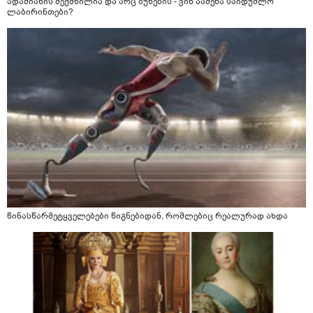
ადამიანის შექმნილია და არც ბუნების - ვინ ააშენა საიდუმლო
ლაბირინთები?
წინასწარმეტყველებები წიგნებიდან, რომლებიც რეალურად ახდა