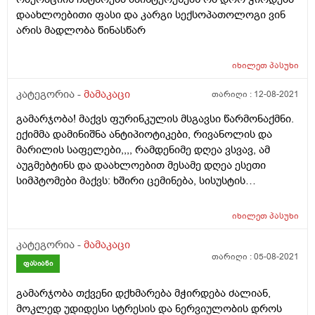
დაახლოებითი ფასი და კარგი სექსოპათოლოგი ვინ
არის მადლობა წინასწარ
იხილეთ
პასუხი
კატეგორია -
მამაკაცი
თარიღი :
12-08-2021
გამარჯობა! მაქვს ფურინკულის მსგავსი წარმონაქმნი.
ექიმმა დამინიშნა ანტიპიოტიკები, რივანოლის და
მარილის საფელები,,,, რამდენიმე დღეა ვსვავ, ამ
აუგმებტინს და დაახლოებით მესამე დღეა ესეთი
სიმპტომები მაქვს: ხშირი ცემინება, სისუსტის
შეგრძნება, ყელის ტკივილი, ფაღარათი უმადობა.
რისი ბრალი შეიძლება იყოს ეს სიმპტომები
იხილეთ
პასუხი
ანტიბიოტიკზე მაქვს ესეთი რეაქცია? რამე ალერგიაა?
(საერთოდ არ ვარ ალერგიული აუგმენტინიც მიმიღია
კატეგორია -
მამაკაცი
აქამდე), თუ შესაძლებელია რაიმე ვირუსი მქონდეს?
თარიღი :
05-08-2021
ფასიანი
მადლობა წინასწარ !!!
გამარჯობა თქვენი დქხმარება მჭირდება ძალიან,
მოკლედ უდიდესი სტრესის და ნერვიულობის დროს