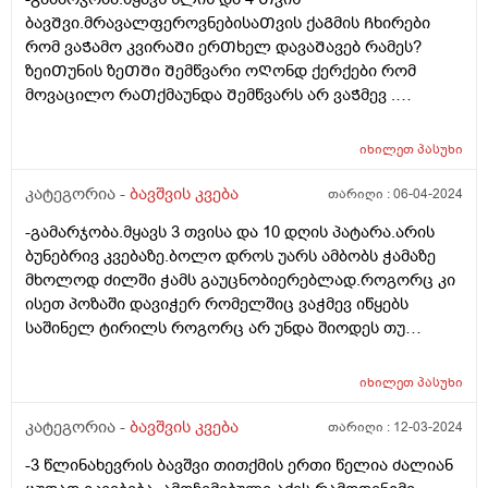
ბავᲨვი.მრავალფეროვნებისაᲗვის ქაᲒმის Ჩხირები
რომ ვაᲭამო კვირაᲨი ერᲗხელ დავაᲨავებ რამეს?
ზეიᲗუნის ზეᲗᲨი Შემწვარი ოᲦონდ ქერქები რომ
მოვაცილო რაᲗქმაუნდა Შემწვარს არ ვაᲭმევ .
მადლობა წინასწარ
იხილეთ
პასუხი
კატეგორია -
ბავშვის კვება
თარიღი :
06-04-2024
-გამარჯობა.მყავს 3 თვისა და 10 დღის პატარა.არის
ბუნებრივ კვებაზე.ბოლო დროს უარს ამბობს ჭამაზე
მხოლოდ ძილში ჭამს გაუცნობიერებლად.როგორც კი
ისეთ პოზაში დავიჭერ რომელშიც ვაჭმევ იწყებს
საშინელ ტირილს როგორც არ უნდა შიოდეს თუ
ფხიზლადაა არაფრით არ ჭამს.მყავდა
პედიატრთან,მაგრამ ვერ მითხრა რა სჭირდა იმიტომ
იხილეთ
პასუხი
რომ ბავშვს ფიზიკურად არაფერი აწუხებს არც ყური
და არც სხვა რამ.მერე მე მოვიძიე და ვნახე Behavioral
კატეგორია -
ბავშვის კვება
თარიღი :
12-03-2024
feeding aversion -ზე ინფორმაცია.ყველაფერი ზუსტად
-3 წლინახევრის ბავშვი თითქმის ერთი წელია ძალიან
ემთხვევა.