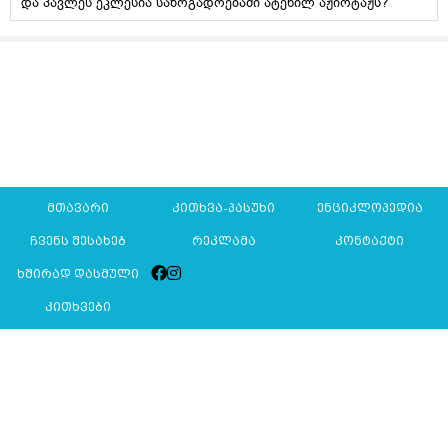
და პავლეს ეკლესია საზოგადოებაში ატეხილ აჟიოტაჟს?
მთავარი
კითხვა-პასუხი
ენციკლოპედია
ჩვენს შესახებ
რეკლამა
კონტაქტი
ხშირად დასმული
კითხვები
Mkurnali.ge © 2016 ყველა უფლება დაცულია
მასალების გადაბეჭდვა/რეპროდუცირება აკრძალულია,
იხილეთ
მასალის გამოყენების პირობები