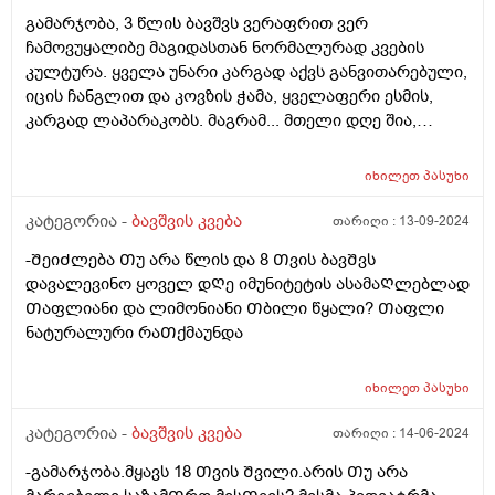
გამარჯობა, 3 წლის ბავშვს ვერაფრით ვერ
ჩამოვუყალიბე მაგიდასთან ნორმალურად კვების
კულტურა. ყველა უნარი კარგად აქვს განვითარებული,
იცის ჩანგლით და კოვზის ჭამა, ყველაფერი ესმის,
კარგად ლაპარაკობს. მაგრამ... მთელი დღე შია,
მთელი დღე მაცივართან დგას, ოღონდ ვერ
გავაგებინე ის, თუ რა უნდა ჭამოს, რომ დანაყრდეს და
იხილეთ
პასუხი
ყოველ ნახევარ საათში არ მოშივდეს. მთელი დღის
განმავლობაში ჭამს ლუკმა-ლუკმა, პურს ნამცეც-
კატეგორია -
ბავშვის კვება
თარიღი :
13-09-2024
ნამცეც, წიწკნის, ანამცეცებს და ა.შ. წესიერად მოკბეჩა
-ᲨეიᲫლება Თუ არა წლის და 8 Თვის ბავᲨვს
და საკვებისთვის მიყოლება ვერ ვასწავლე. უმეტესად
დავალევინო ყოველ დᲦე იმუნიტეტის ასამაᲦლებლად
არც არაფერს აყოლებს პურს და არც დამანაყრებელ
Თაფლიანი და ლიმონიანი Თბილი წყალი? Თაფლი
საჭმელს ჭამს, მოშივდება, მივა სალათის ფოთლებს
ნატურალური რაᲗქმაუნდა
ჭამს, მერე კიდევ მოშივდება, ახლა ბულგარულ
წიწაკას ჭამს და ა.შ გაუთავებლად მთელი დღე.
მირჩიეთ რამე, ან მითხარით ეს ნორმაა? დატანჯული
იხილეთ
პასუხი
ვარ უკვე, მის შიმშილზე მეტად უკვე ის მაწუხებს, რომ
კატეგორია -
ბავშვის კვება
თარიღი :
14-06-2024
სამზარეულოდან ვერ გამოვდივარ მთელი დღე.
-გამარჯობა.მყავს 18 Თვის Შვილი.არის Თუ არა