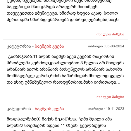
ცუდად იკვებება. ამოჩემებული აქვს რამოდენიმე
საკვები და მათ გარდა არაფერს მიითმევს.
დაუქვეითდა იმუნიტეტი. ხშირად ხდება ავად. ბოლო
პერიოდში ხშირად ემართება დიარეა,ღებინება,სიცხე.
უკვე მეოთხედ დაემართა თვენახევრის განმავლობაში.
მადაც საერთოდ დაკარგული აქვს,რასაც
იხილეთ
პასუხი
მიირთმევდა,იმ პროდუქტებზეც უარს ამბობს. ძალიან
დასუსტებულია. გავუკეთე პარაზიტებზე კვლევა,არ
კატეგორია -
ბავშვის კვება
თარიღი :
06-03-2024
აღმოაჩნდა. რა კვლევებს მირჩევთ ან რასთან გვაქვს
-გამარჯობა.11 წლის ბავშვს აქვს კვების რაციონის
საქმე?
პრობლემა.კერძოდ,დაახლოებით 3 წელია არ მიიღებს
არანაირ ხილს,არანაირ ბოსტნეულს,არანაირ სახლში
მომზადებულ კერძს,რძის ნაწარმიდან მხოლოდ ყველს
და ისიც უმნიშვნელო რაოდენობით.მისი ძირითადი
საკვებია კარტოფილი,მაკარონი,პილმენი და ე.წ "fast
food". ეს ყველაფერი მოხდა დროთა
იხილეთ
პასუხი
განმავლობაში.ყველაფერს მიირთმევდა და ბოლო 3
წელია,ფაქტიურად ჯანსაღს აღარაფერს
კატეგორია -
ბავშვის კვება
თარიღი :
19-11-2023
იღებს.ვერაფერს ვერ გავხდი.არანაირ ძალდატანებას
მოგესალმებიᲗ მაქვს ᲨეკიᲗხვა. Ჩემი Შვილი ამა
და წინააღმდეგობას აზრი არ აქვს.თვითონაც
წლის22 ნოემბერს ხდება 11 Თვის. ყველაფერს
განიცდის რომ ვუხსნი რა საფრთხისშემცველია