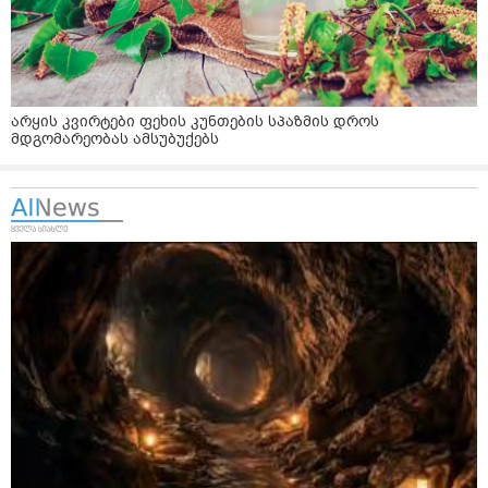
არყის კვირტები ფეხის კუნთების სპაზმის დროს
მდგომარეობას ამსუბუქებს