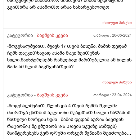
მარგებელი საზამᲗრო მისᲗვის? მისმა პედიატრმა
გვიᲗხრა არ აᲭამოᲗო არაა სასარგებლოვო
იხილეთ
პასუხი
კატეგორია -
ბავშვის კვება
თარიღი :
26-05-2024
-მოგესალმებიᲗ. მყავს 17 Თვის ბიᲭუნა. მამის დედამ
Ჩემს დაუკიᲗხავად აᲭამა Შავი ზეიᲗუნის
ხილი.მაინტერესებს რამდენად მარᲗებულია ამ ხილის
Ჭამა ამ წლის ბავᲨვისაᲗვის?
იხილეთ
პასუხი
კატეგორია -
ბავშვის კვება
თარიღი :
23-04-2024
-მოგესალმებიᲗ..წლის და 4 Თვის Ჩემმა Შვილმა
მიირᲗვა ქაᲗმის ბულიონი ᲨუადᲦიᲗ ხოლო საᲦამოს
წიᲗელი ხორცის სუპი...მამის დედამ აურია ბავᲨვის
რაციონი.( მე ვმუᲨაობ Და Თავის Ჭკუაზე აᲭმდვს)
მაინტერესებს ჯერ დᲦეᲨი ორჯერ წვნიანი ᲨეიᲫლება?