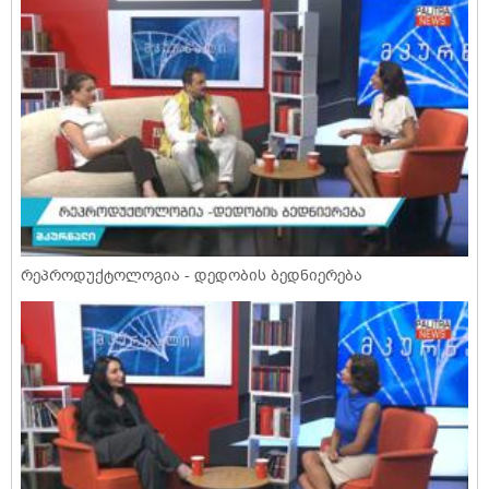
რეპროდუქტოლოგია - დედობის ბედნიერება