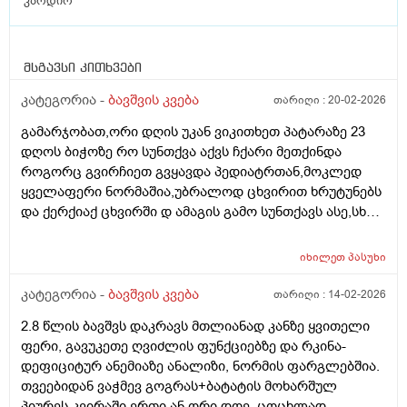
"კარდიო
მსგავსი კითხვები
კატეგორია -
ბავშვის კვება
თარიღი :
20-02-2026
გამარჯობათ,ორი დღის უკან ვიკითხეთ პატარაზე 23
დღოს ბიჭოზე რო სუნთქვა აქვს ჩქარი მეთქინდა
როგორც გვირჩიეთ გვყავდა პედიატრთან,მოკლედ
ყველაფერი ნორმაშია,უბრალოდ ცხვირით ხრუტუნებს
და ქერქიაქ ცხვირში დ ამაგის გამო სუნთქავს ასე,სხვა
რამე ჩივილები სიმპტომები არააქვს,ბიჭო არის 25
დღის 4.600 დღეს ავწონეთ,ჭამს სიმილაკ გოლდ 1.
იხილეთ
პასუხი
იღებდა 90 გრ.ხოდა როცა ცლის საჭმელს ეტყობა რო
კიდევ უნდა,ამ საღამოთი არაფრით არ დაიძინა,90
კატეგორია -
ბავშვის კვება
თარიღი :
14-02-2026
გრამზე,გასულია სადღაც 1.30 წუთი და ეძებს საჭმელს
2.8 წლის ბავშვს დაკრავს მთლიანად კანზე ყვითელი
სოსკას ისე წოვს ლამის გახიოს და ასეთ დროს 120 გრ
ფერი, გავუკეთე ღვიძლის ფუნქციებზე და რკინა-
რო მივცეთ რამე დაშავდება?როცა მივეცით 120 გრ
დეფიციტურ ანემიაზე ანალიზი, ნორმის ფარგლებშია.
შეჭამა და კაი ნაქეიფარივით გატრუნული იყო და
თვეებიდან ვაჭმევ გოგრას+ბატატის მოხარშულ
ეძინა კარგად,რას გვირჩევთ არ აღებინებს და
პიურეს კვირაში ერთი ან ორი დღე, ცოცხლად