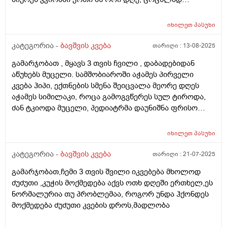
პირიქით ეძებს და გადავიყვანოთ პირდაპირ 120
მიირთმევს სტაფილოს დღეში ერთ პატარას, ნუ
გრამზე თუ შიგადაშიგ ვაჭამოთ 120 და ზოგჯერ 90?
სეზონზე მანდარინსაც საკმაოდ ბევრს მიირთმევდა.
როგორ ჯობია?და რას იტყვით კიდევ სიმილაკი
იხილეთ
პასუხი
შესაძლოა ამ ყველაფრისგან იყოს გამოწვეული? თუ
ნეოშური რომ ვაჭამოთ მაგალითად დღეში ერთი ან
სხვა რამე ანალიზი გავუკეთო კიდევ? ბავშვი აქტიურია
კატეგორია -
ბავშვის კვება
თარიღი :
13-08-2025
ორი ჭამა?ახალ დაბადებულზე მიცეს კლინიკაში და
განვითარებულია
დაკრისტალებული გავიდა კუჭშიო და ვერ მოინელაო
გამარჯობათ , მყავს 3 თვის ჩვილი , დაბადებიდან
და ახლა ისეა რო არც ბოთლებს იწუნებს ნებისმიერი
აწუხებს მუცელი. სამშობიაროში აჭამეს პირველი
სოსკიდან ჭამს ოღონდ ვაჭამოთ,პედიატრმა კი
კვება ჰიპი, ექთნების სმენა შეიცვალა მეორე დღეს
გვითხრა ისე რო ცოტა ბევრიაო 120 გრამიო მაგრამ
აჭამეს სიმილაკი, როცა გამოგვწერეს სულ ტიროდა,
გიჟადაა ქცეული და რავქნაათ?
ძან ტკიოდა მუცელი, პედიატრმა დაუნიშნა ფრისო
ვომმი, ვომმა კუჭში ძან შეკრა კენჭებივით და
კურკლებივით გადიოდა ბავშვი, დაუნიშნა პეპ აცე, პეპ
იხილეთ
პასუხი
აცემ მუცელი ატკინა, მერე პიკოჯესტი, ფრისო
კომფორტ არ, ჰიპის კომფორტიც ვაჭამე,
კატეგორია -
ბავშვის კვება
თარიღი :
21-07-2025
ჰელიოლაქსი მივეცით შეკრულობის გამო და უარესად
გამარჯობათ,ჩემი 3 თვის შვილი იკვებება მხოლოდ
გააგიჟა. გაზების წამლები უარეს უშვრება. და ბოლოს
ძუძუთი ,კუჭის მოქმედება აქვს ოთხ დღეში ერთხელ,ეს
ფრისო მულტიო მიიღო კარგად, გაზები ისევ აწუხებს
ნორმალურია თუ პრობლემაა, როგორ უნდა ჰქონდეს
მაგრამ არ ტირის, ვაჭმევ ფრისო მულტიოს 2 თვიდან.
მოქმედება ძუძუთი კვების დროს,მადლობა
თხის რძეს აქებს ბევრი და როგორია??? . ორი კვირაა
როცა რძეს გადაყლაპავს მუცლიდან ისმის ხრიალის